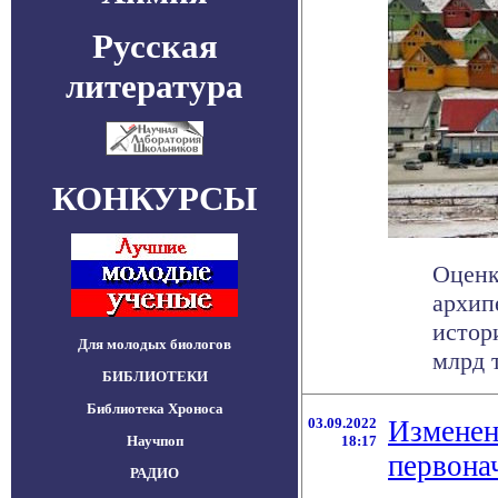
Русская
литература
КОНКУРСЫ
Оценк
архип
истор
Для молодых биологов
млрд т
БИБЛИОТЕКИ
Библиотека Хроноса
03.09.2022
Изменен
Научпоп
18:17
первона
РАДИО