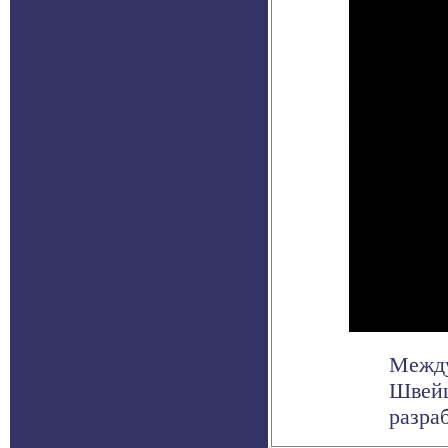
Между
Швейц
разра