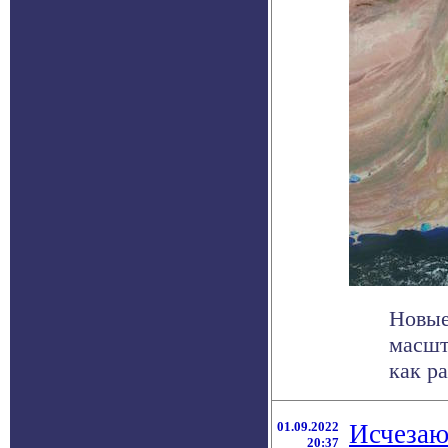
Новые
масшт
как ра
01.09.2022
Исчезаю
20:37