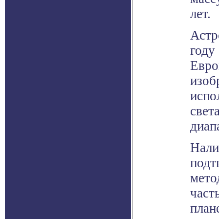
лет.
Астр
году
Евро
изоб
испо
свет
диап
Нали
подт
мето
част
план