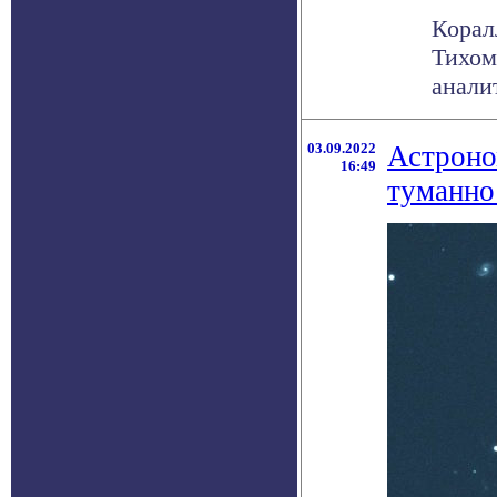
Корал
Тихом
анали
03.09.2022
Астроно
16:49
туманно