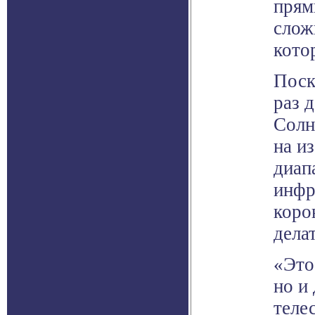
прям
слож
кото
Поск
раз 
Солн
на и
диап
инфр
коро
дела
«Это
но и
теле