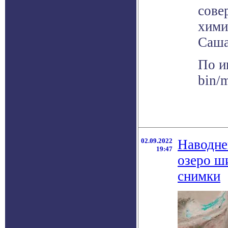
сове
хими
Саша
По и
bin/
02.09.2022
Наводне
19:47
озеро ш
снимки