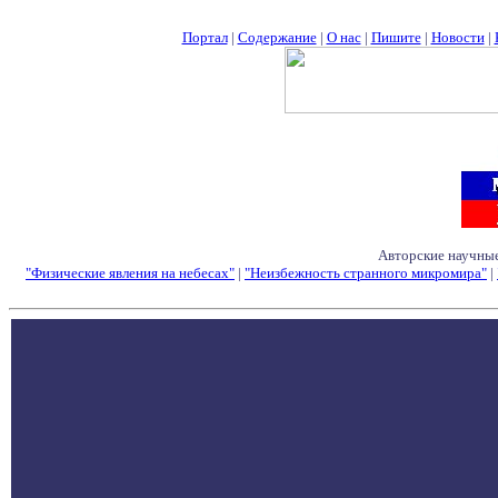
Портал
|
Содержание
|
О нас
|
Пишите
|
Новости
|
Авторские научные
"Физические явления на небесах"
|
"Неизбежность странного микромира"
|
Семинары - Конфе