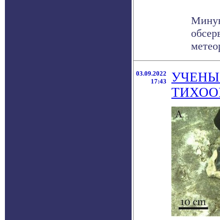
Минув
обсер
метео
03.09.2022
УЧЕНЫ
17:43
ТИХОО