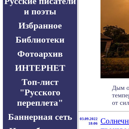
Русские писатели
и поэты
Избранное
Библиотеки
Фотоархив
ИНТЕРНЕТ
Топ-лист
Дым о
"Русского
темпе
переплета"
от си
Баннерная сеть
03.09.2022
Солнечн
18:06