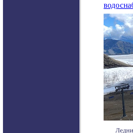
водосна
Ледни