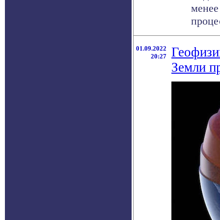
менее 
процес
01.09.2022
Геофизик
20:27
Земли п