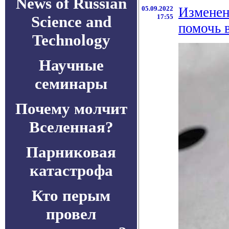
News of Russian
05.09.2022
Изменен
Science and
17:55
помочь 
Technology
Научные
семинары
Почему молчит
Вселенная?
Парниковая
катастрофа
Кто перым
провел