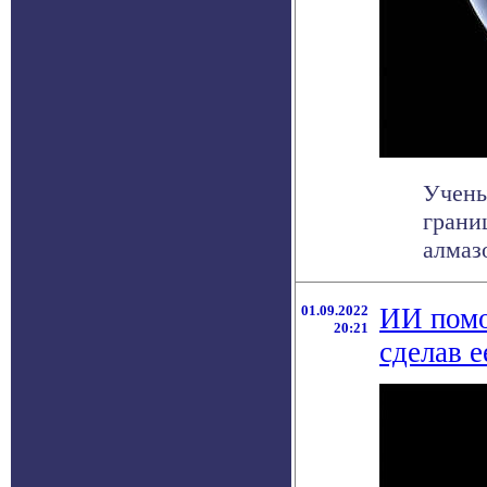
Учены
грани
алмазо
01.09.2022
ИИ помо
20:21
сделав 