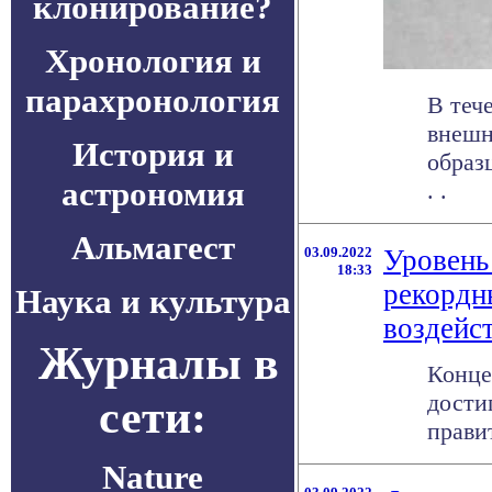
клонирование?
Хронология и
парахронология
В теч
внешн
История и
образ
астрономия
. .
Альмагест
03.09.2022
Уровень
18:33
рекордны
Наука и культура
воздейс
Журналы в
Конце
дости
сети:
прави
Nature