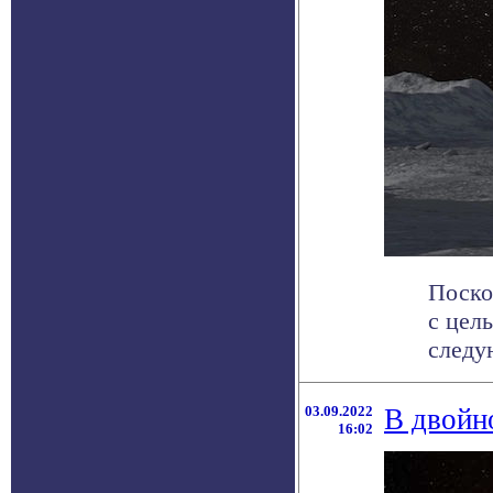
Поско
с цел
следую
03.09.2022
В двойн
16:02