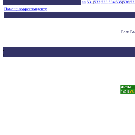
<<
531
|
532
|
533
|
534
|
535
|
536
|
53
Помощь корреспонденту
Если Вы