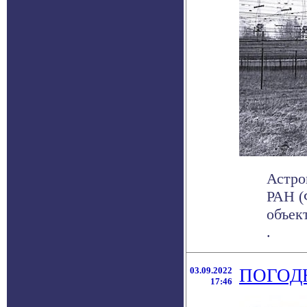
Астро
РАН (
объек
.
03.09.2022
ПОГОДН
17:46