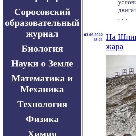
услов
двига
Соросовский
. . .
образовательный
журнал
03.09.2022
На Шпиц
18:21
жара
Биология
Науки о Земле
Математика и
Механика
Технология
Физика
Химия