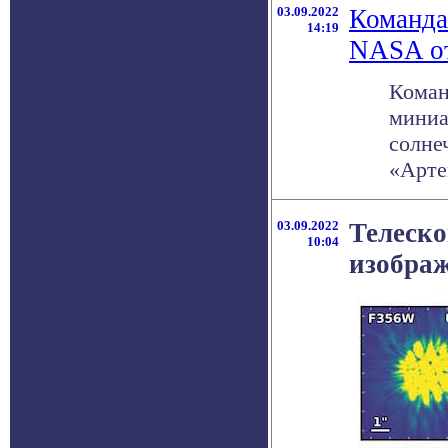
03.09.2022
Команда
14:19
NASA от
Коман
миниа
солне
«Артем
03.09.2022
Телеско
10:04
изобра