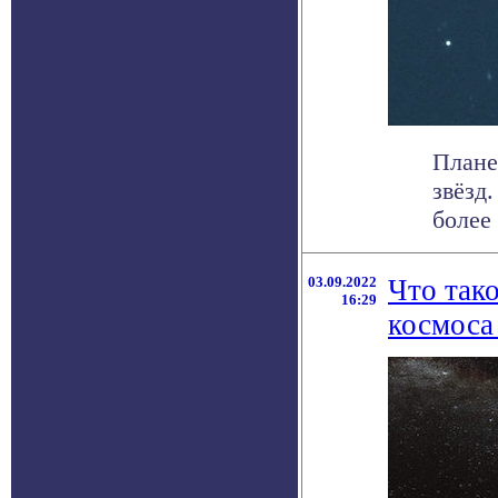
Плане
звёзд
более 
03.09.2022
Что так
16:29
космоса