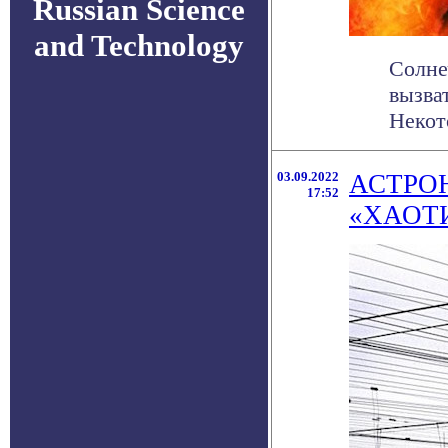
Russian Science
and Technology
Солне
вызва
Некот
03.09.2022
АСТРО
17:52
«ХАОТ