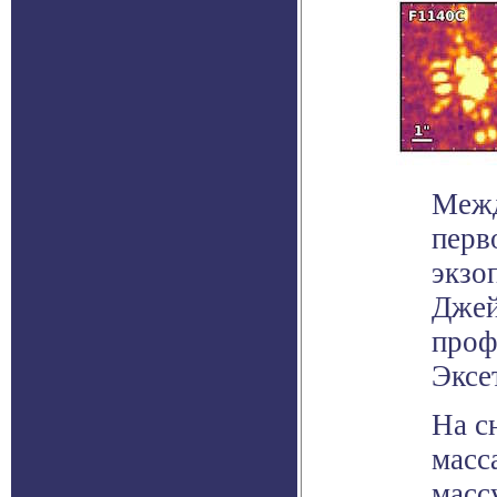
Межд
перв
экзо
Джей
проф
Эксе
На с
масс
масс