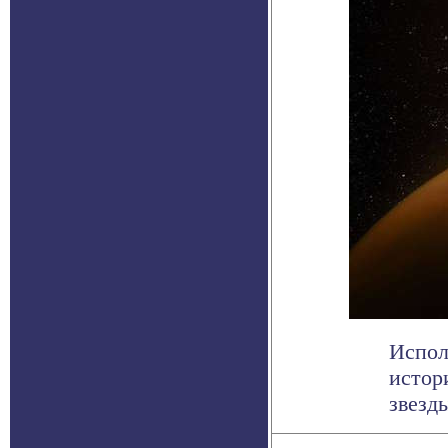
Испол
истор
звезды