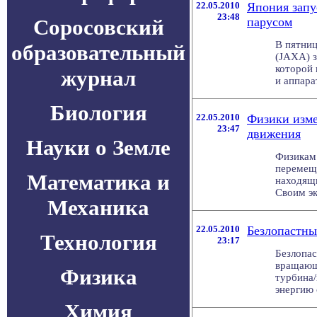
22.05.2010
Япония запу
23:48
Соросовский
парусом
В пятниц
образовательный
(JAXA) з
которой 
журнал
и аппарат
Биология
22.05.2010
Физики изме
23:47
движения
Науки о Земле
Физикам 
перемеща
Математика и
находящи
Своим эк
Механика
22.05.2010
Безлопастны
Технология
23:17
Безлопа
вращающ
Физика
турбина/
энергию 
Химия