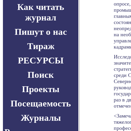
опросе,
Как читать
промыш
журнал
главны
состоя
неопре
Пишут о нас
на нео
управл
Тираж
кадрами
Исслед
РЕСУРСЫ
значит
стратег
Поиск
среди 
Северн
Проекты
руковод
госуда
раз в д
Посещаемость
отмече
Журналы
<Замеча
тяжело
профес