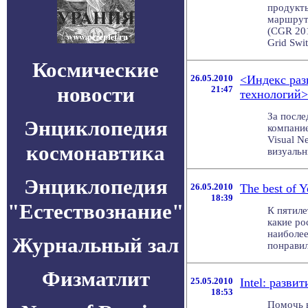
продукты
маршрути
(CGR 201
Grid Swit
Космические
26.05.2010
<Индекс раз
новости
21:47
технологий>
За после
Энциклопедия
компание
Visual N
космонавтика
визуальн
Энциклопедия
26.05.2010
The best of 
18:39
"Естествознание"
К пятил
какие ро
наиболе
Журнальный зал
понравил
Физматлит
25.05.2010
Intel: разв
18:53
Помочь 