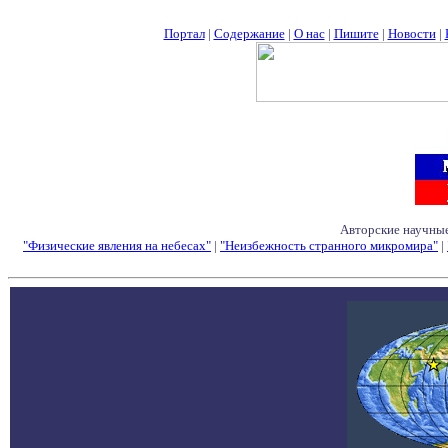
Портал
|
Содержание
|
О нас
|
Пишите
|
Новости
|
Авторские научные
"Физические явления на небесах"
|
"Неизбежность странного микромира"
|
Семинары - Конфе