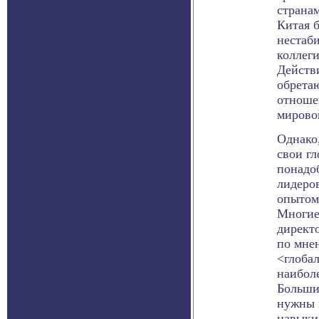
страна
Китая 
нестаб
коллеги
Действ
обрета
отноше
мирово
Однако
свои г
понадо
лидеро
опытом
Многие
директо
по мне
<глоба
наибол
Больши
нужны 
навыки