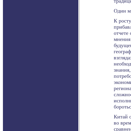
традиц
Один м
К рост
прибав
отчете 
мнения
будуще
геогра
взгляда
необхо
знания
потребо
эконом
региона
сложно
исполн
боротьс
Китай 
во врем
сравне