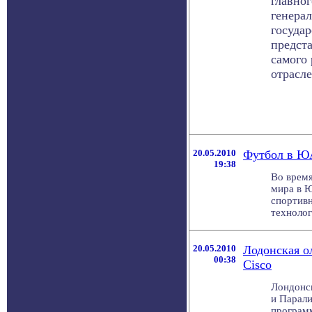
главног
генерал
госуда
предст
самого 
отрасле
20.05.2010
Футбол в ЮА
19:38
Во врем
мира в Ю
спортивн
технологи
20.05.2010
Лодонская о
00:38
Cisco
Лондонс
и Парал
программ