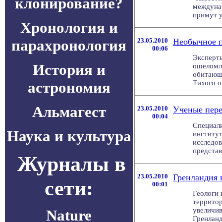
клонирование?
междуна
примут уч
Хронология и
парахронология
23.05.2010
Необычное п
00:06
Эксперты
История и
ошеломле
обитающи
астрономия
Тихого ок
Альмагест
23.05.2010
Ученые пере
00:04
Специали
Наука и культура
институт
исследо
представ
Журналы в
23.05.2010
Гренландия 
сети:
00:01
Геологи 
территор
увеличи
Nature
Гренланд