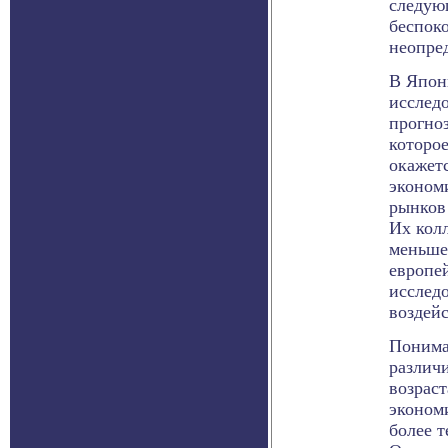
следую
беспок
неопре
В Япон
исслед
прогно
которое
окажет
эконом
рынков
Их колл
меньше
европе
исслед
воздейс
Понима
различ
возрас
эконом
более 