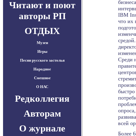
бизнес
Читают и поют
интерв
авторы РП
IBM Ins
что их 
подгот
ОТДЫХ
изменч
средой
Музеи
директ
Игры
измене
Среди 
Песни русского застолья
правит
Народное
центро
Смешное
стреми
произв
О НАС
быстро
Редколлегия
потреб
проблем
опроса
Авторам
развива
всей ор
О журнале
Более 