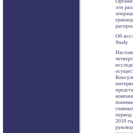
Органи
эти раз
операц
границ
распрос
Об исс
Study
Настоя
четвер
исслед
осущест
Консул
интерв
предст
компан
понима
главны
период 
2010 г
руково