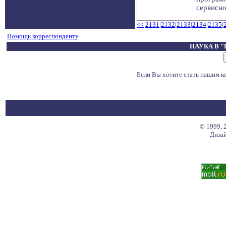
сервисно
<<
2131
|
2132
|
2133
|
2134
|
2135
|
Помощь корреспонденту
НАУКА В 
Если Вы хотите стать нашим 
© 1999, 
Дизай