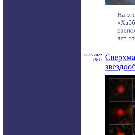
На эт
«Хабб
распо
лет от 
28.05.2022
Сверхма
15:11
звездоо