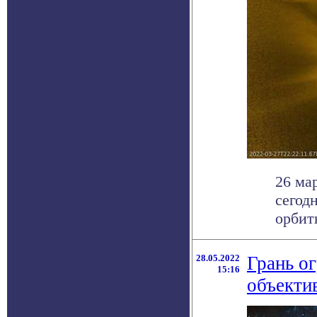
26 ма
сегод
орбиты
28.05.2022
Грань о
15:16
объекти