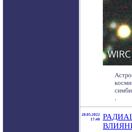
Астро
косми
симби
.
28.05.2022
РАДИА
17:40
ВЛИЯН