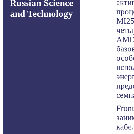
Russian Science
акти
проц
and Technology
MI25
четы
AMD 
базо
особ
испо
энер
пред
семн
Fron
зани
кабе