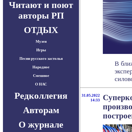
Читают и поют
авторы РП
ОТДЫХ
Музеи
Игры
Песни русского застолья
В бли
Народное
экспе
Смешное
силов
О НАС
Редколлегия
31.05.2022
Суперко
14:33
произво
Авторам
построе
О журнале