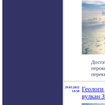
Доста
перок
переки
29.05.2022
Геологи
14:58
вулкан 