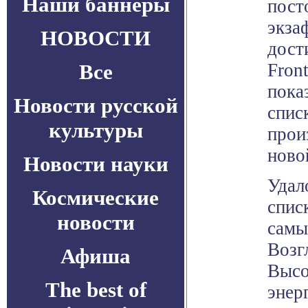
Наши баннеры
пост
экза
НОВОСТИ
дост
Все
Fron
пока
Новости русской
спис
культуры
прои
ново
Новости науки
Удал
Космические
спис
новости
самы
Возг
Афиша
Высо
The best of
энер