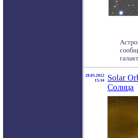
Астро
сообщ
галак
28.05.2022
Solar O
15:34
Солнца