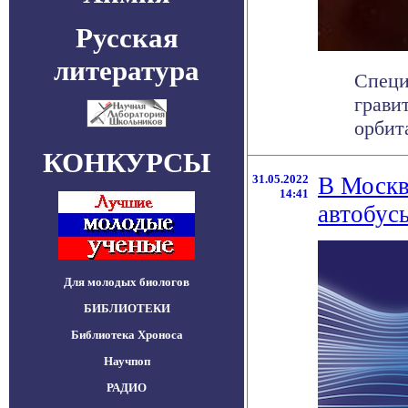
Русская
литература
Специ
грави
орбит
КОНКУРСЫ
31.05.2022
В Москв
14:41
автобус
Для молодых биологов
БИБЛИОТЕКИ
Библиотека Хроноса
Научпоп
РАДИО