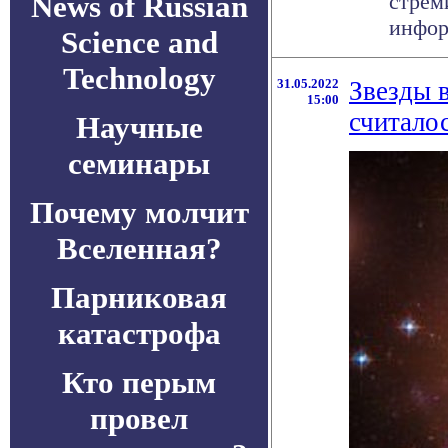
News of Russian
стрем
инфор
Science and
Technology
31.05.2022
Звезды в
15:00
считало
Научные
семинары
Почему молчит
Вселенная?
Парниковая
катастрофа
Кто перым
провел