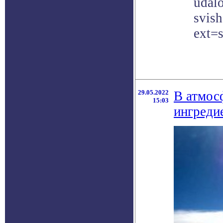
udalo
svis
ext=
29.05.2022
В атмос
15:03
ингреди