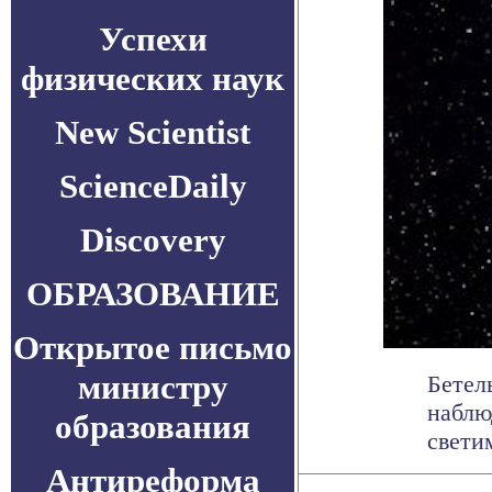
Успехи
физических наук
New Scientist
ScienceDaily
Discovery
ОБРАЗОВАНИЕ
Открытое письмо
министру
Бетел
наблю
образования
светим
Антиреформа