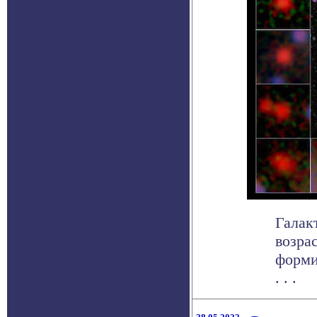
Галак
возра
форми
. . .