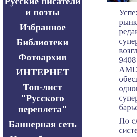
Русские писатели
и поэты
Успе
рынк
Избранное
реда
супе
Библиотеки
возг
Фотоархив
9408
AMD 
ИНТЕРНЕТ
обес
Топ-лист
одно
"Русского
супе
барь
переплета"
По с
Баннерная сеть
сист