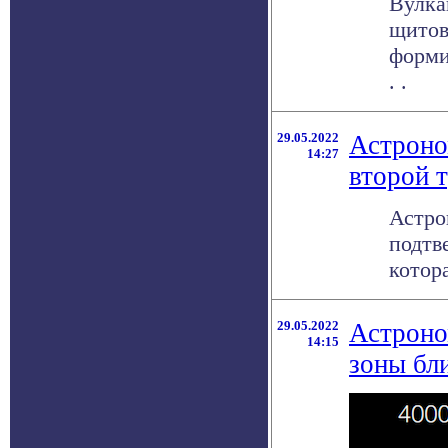
Вулка
щитов
форми
. .
29.05.2022
Астроно
14:27
второй 
Астро
подтв
котор
29.05.2022
Астроно
14:15
зоны бл