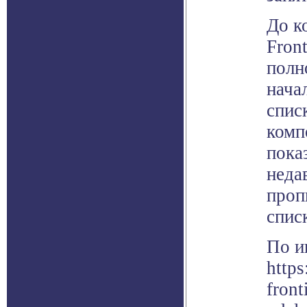
До к
Fron
полн
нача
спис
комп
пока
неда
проп
спис
По и
http
front