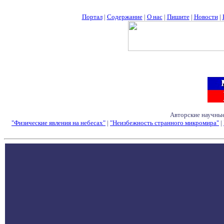
Портал
|
Содержание
|
О нас
|
Пишите
|
Новости
|
Авторские научные
"Физические явления на небесах"
|
"Неизбежность странного микромира"
|
Семинары - Конфе