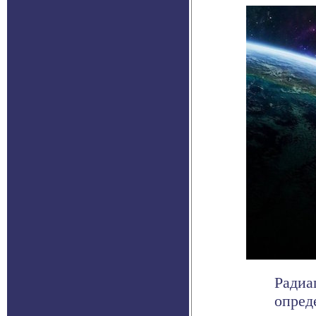
Радиа
опред