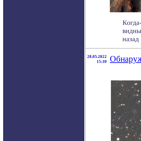
Когда
видны
назад 
28.05.2022
Обнаруж
15:39