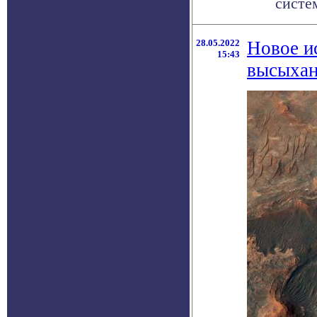
систе
28.05.2022
Новое и
15:43
высыхан