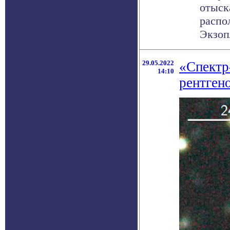
отыск
распо
Экзопл
29.05.2022
«Спектр
14:10
рентген