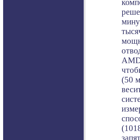
комп
реше
мину
тыся
мощн
отво
AMD,
чтоб
(50 
веси
сист
изме
спос
(101
запя