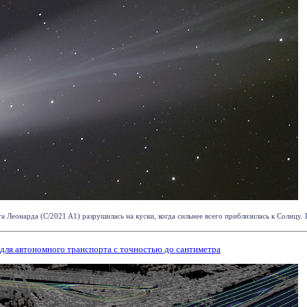
а Леонарда (C/2021 A1) разрушилась на куски, когда сильнее всего приблизилась к Солнцу. П
г для автономного транспорта с точностью до сантиметра