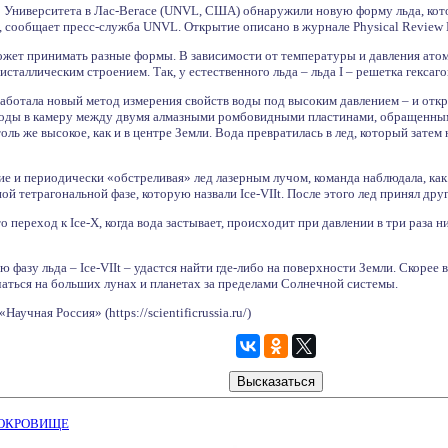
о Университета в Лас-Вегасе (UNVL, США) обнаружили новую форму льда, кото
, сообщает пресс-служба UNVL. Открытие описано в журнале Physical Review 
ожет принимать разные формы. В зависимости от температуры и давления атом
ристаллическим строением. Так, у естественного льда – льда I – решетка гекса
аботала новый метод измерения свойств воды под высоким давлением – и отк
воды в камеру между двумя алмазными ромбовидными пластинами, обращенным
оль же высокое, как и в центре Земли. Вода превратилась в лед, который затем 
е и периодически «обстреливая» лед лазерным лучом, команда наблюдала, как
ой тетрагональной фазе, которую назвали Ice-VIIt. После этого лед принял дру
 переход к Ice-X, когда вода застывает, происходит при давлении в три раза н
ю фазу льда – Ice-VIIt – удастся найти где-либо на поверхности Земли. Скорее
чаться на больших лунах и планетах за пределами Солнечной системы.
аучная Россия» (https://scientificrussia.ru/)
СОКРОВИЩЕ