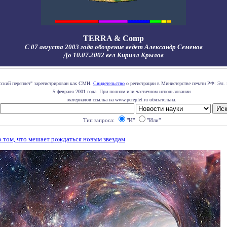
TERRA & Comp
С 07 августа 2003 года обозрение ведет Александр Семенов
До 10.07.2002 вел Кирилл Крылов
сский переплет" зарегистрирован как СМИ.
Свидетельство
о регистрации в Министерстве печати РФ: Эл. 
5 февраля 2001 года. При полном или частичном использовании
материалов ссылка на www.pereplet.ru обязательна.
Тип запроса:
"И"
"Или"
 том, что мешает рождаться новым звездам