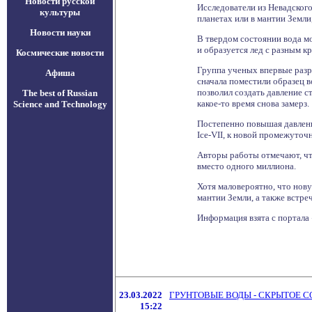
Новости русской
Исследователи из Невадског
культуры
планетах или в мантии Земли
Новости науки
В твердом состоянии вода м
и образуется лед с разным к
Космические новости
Группа ученых впервые разр
Афиша
сначала поместили образец 
позволил создать давление ст
The best of Russian
какое-то время снова замерз.
Science and Technology
Постепенно повышая давлени
Ice-VII, к новой промежуточн
Авторы работы отмечают, что
вместо одного миллиона.
Хотя маловероятно, что нову
мантии Земли, а также встре
Информация взята с портала «Н
23.03.2022
ГРУНТОВЫЕ ВОДЫ - СКРЫТОЕ 
15:22