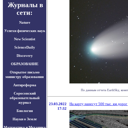
Журналы в
сети:
Nature
Успехи физических наук
New Scientist
ScienceDaily
Discovery
ОБРАЗОВАНИЕ
Открытое письмо
министру образования
Антиреформа
По данным отчета EarthSky, комет
Соросовский
образовательный
журнал
23.03.2022
На карту нанесут 500 тыс. км доро
17:32
Биология
Науки о Земле
Математика и Механика