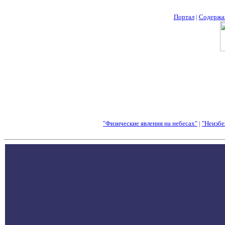
Портал
|
Содержа
"Физические явления на небесах"
|
"Неизбе