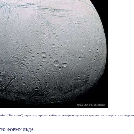
ssini ("Кассини") зарегистрировал гейзеры, извергающиеся из трещин на поверхности ледяно
УЮ ФОРМУ ЛЬДА