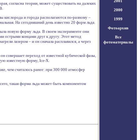
2001
рая, согласна теории, может существовать на далеких
B.
2000
ы кислорода и города располагаются по-разному –
1999
гональная. На сегодняшний день известно 20 форм льда.
Фотоархив
рыла новую форму льда. В своем эксперименте они
и острыми концами друг к другу. Этот метод
Все
нагрели лазером – и он сначала расплавился, а через
фотоматериалы
 он совершает переход от известной кубической фазы,
гую известную форму, Ice-X.
иже, чем считалось ранее: при 300 000 атмосфер
 всего, такая форма льда может быть компонентом