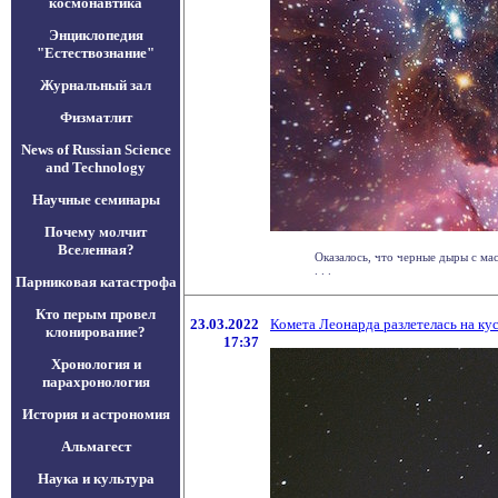
космонавтика
Энциклопедия
"Естествознание"
Журнальный зал
Физматлит
News of Russian Science
and Technology
Научные семинары
Почему молчит
Вселенная?
Оказалось, что черные дыры с ма
. . .
Парниковая катастрофа
Кто перым провел
23.03.2022
Комета Леонарда разлетелась на ку
клонирование?
17:37
Хронология и
парахронология
История и астрономия
Альмагест
Наука и культура