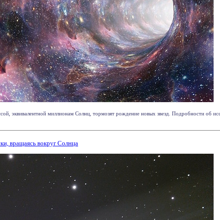
ссой, эквивалентной миллионам Солнц, тормозят рождение новых звезд. Подробности об иссл
ски, вращаясь вокруг Солнца