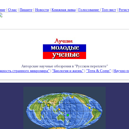
ние
|
О нас
|
Пишите
|
Новости
|
Книжная лавка
|
Голосование
|
Топ-лист
|
Регис
Авторские научные обозрения в "Русском переплете"
жность странного микромира"
|
"Биология и жизнь"
|
"Terra & Comp"
|
Научно-п
Семинары - Конференции - Симпозиумы - Конкурсы