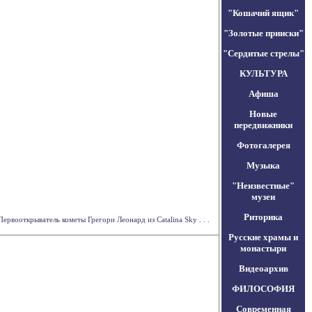
"Кошачий ящик"
"Золотые прииски"
"Сердитые стрелы"
КУЛЬТУРА
Афиша
Новые
передвижники
Фотогалерея
Музыка
"Неизвестные"
музеи
Риторика
ервооткрыватель кометы Грегори Леонард из Catalina Sky . . .
Русские храмы и
монастыри
Видеоархив
ФИЛОСОФИЯ
Современная