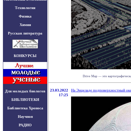
Технология
Физика
Химия
Русская литература
КОНКУРСЫ
Drive Map — это картографическа
23.03.2022
На Энцеладе подповерхностный оке
Для молодых биологов
17:25
БИБЛИОТЕКИ
Библиотека Хроноса
Научпоп
РАДИО