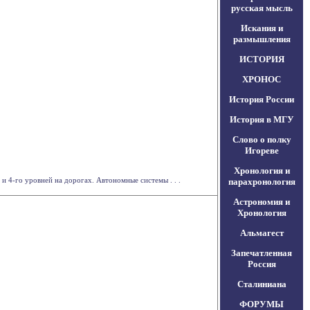
русская мысль
Искания и
размышления
ИСТОРИЯ
ХРОНОС
История России
История в МГУ
Слово о полку
Игореве
Хронология и
 4-го уровней на дорогах. Автономные системы . . .
парахронология
Астрономия и
Хронология
Альмагест
Запечатленная
Россия
Сталиниана
ФОРУМЫ