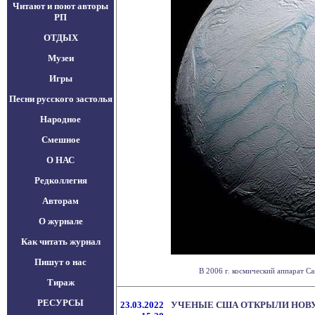
Читают и поют авторы
РП
ОТДЫХ
Музеи
Игры
Песни русского застолья
Народное
Смешное
О НАС
Редколлегия
Авторам
О журнале
Как читать журнал
Пишут о нас
В 2006 г. космический аппарат Ca
Тираж
РЕСУРСЫ
23.03.2022
УЧЕНЫЕ США ОТКРЫЛИ НОВ