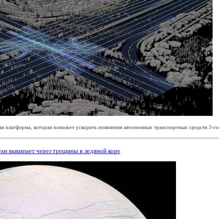
я платформа, которая поможет ускорить появления автономных транспортных средств 3-го и
ан выкипает через трещины в ледяной коре