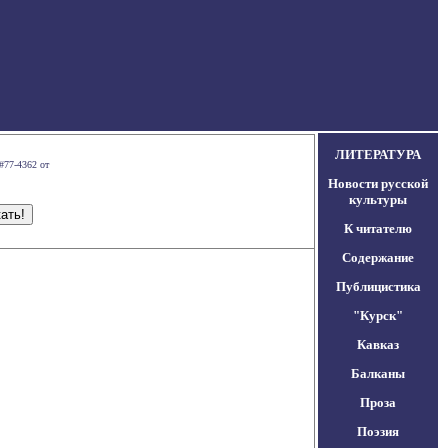
ЛИТЕРАТУРА
#77-4362 от
Новости русской
культуры
К читателю
Содержание
Публицистика
"Курск"
Кавказ
Балканы
Проза
Поэзия