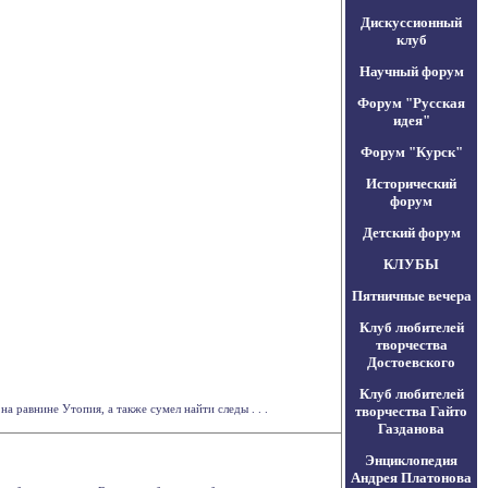
Дискуссионный
клуб
Научный форум
Форум "Русская
идея"
Форум "Курск"
Исторический
форум
Детский форум
КЛУБЫ
Пятничные вечера
Клуб любителей
творчества
Достоевского
Клуб любителей
 равнине Утопия, а также сумел найти следы . . .
творчества Гайто
Газданова
Энциклопедия
Андрея Платонова