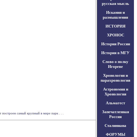
русская мысль
Искания и
размышления
ИСТОРИЯ
ХРОНОС
История России
История в МГУ
Слово о полку
Игореве
Хронология и
парахронология
Астрономия и
Хронология
Альмагест
Запечатленная
построен самый крупный в мире парк . . .
Россия
Сталиниана
ФОРУМЫ