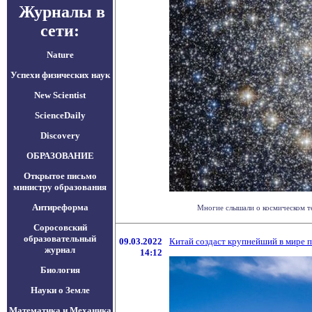
Журналы в
сети:
Nature
Успехи физических наук
New Scientist
ScienceDaily
Discovery
ОБРАЗОВАНИЕ
Открытое письмо
министру образования
Антиреформа
Многие слышали о космическом те
Соросовский
образовательный
09.03.2022
Китай создаст крупнейший в мире 
журнал
14:12
Биология
Науки о Земле
Математика и Механика