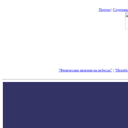
Портал
|
Содержа
"Физические явления на небесах"
|
"Неизбе