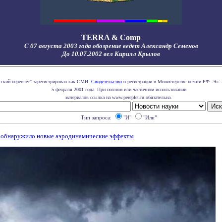
TERRA & Comp
С 07 августа 2003 года обозрение ведет Александр Семенов
До 10.07.2002 вел Кирилл Крылов
сский переплет" зарегистрирован как СМИ.
Свидетельство
о регистрации в Министерстве печати РФ: Эл. 
5 февраля 2001 года. При полном или частичном использовании
материалов ссылка на www.pereplet.ru обязательна.
Тип запроса:
"И"
"Или"
 обнаружило новые аэродинамические эффекты