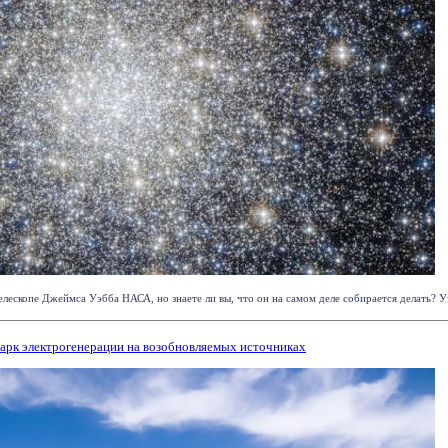
лескопе Джеймса Уэбба НАСА, но знаете ли вы, что он на самом деле собирается делать? Уэ
парк электрогенерации на возобновляемых источниках