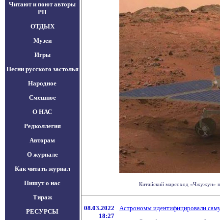
Читают и поют авторы
РП
ОТДЫХ
Музеи
Игры
Песни русского застолья
Народное
Смешное
О НАС
Редколлегия
Авторам
О журнале
Как читать журнал
Пишут о нас
Китайский марсоход «Чжужун» пер
Тираж
08.03.2022
Астрономы идентифицировали саму
РЕСУРСЫ
18:27