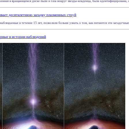
енная в вращающемся диске пыли и газа вокруг звезды-младенца, была идентифицирована, с
вает десятилетнюю загадку плазменных струй
наблюдаемые в течение 15 лет, позволили больше узнать о том, как питаются эти загадочные
ервые в истории наблюдений