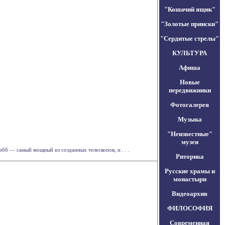
"Кошачий ящик"
"Золотые прииски"
"Сердитые стрелы"
КУЛЬТУРА
Афиша
Новые
передвижники
Фотогалерея
Музыка
"Неизвестные"
музеи
бб — самый мощный из созданных телескопов, и . . .
Риторика
Русские храмы и
монастыри
Видеоархив
ФИЛОСОФИЯ
Современная