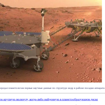
едал планетологам первые научные данные по структуре недр в районе посадки аппарата на
ю крупную молекулу, когда-либо найденную в планетообразующем диске