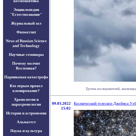
космонавтика
Энциклопедия
"Естествознание"
Журнальный зал
Физматлит
News of Russian Science
and Technology
Научные семинары
Почему молчит
Вселенная?
Парниковая катастрофа
Кто перым провел
Группа исследователей, анализи
клонирование?
Хронология и
09.03.2022
Космический телескоп Джеймса Уэбб
парахронология
15:02
История и астрономия
Альмагест
Наука и культура