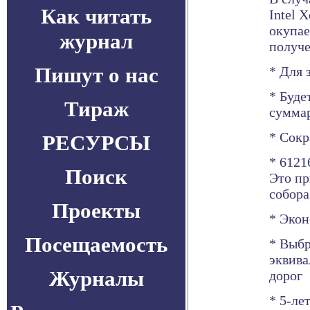
Как читать
Intel 
окупае
журнал
получе
Пишут о нас
* Для 
* Буде
Тираж
суммар
* Сокр
РЕСУРСЫ
* 6121
Поиск
Это пр
собора
Проекты
* Экон
Посещаемость
* Выбр
эквива
Журналы
дорог
* 5-ле