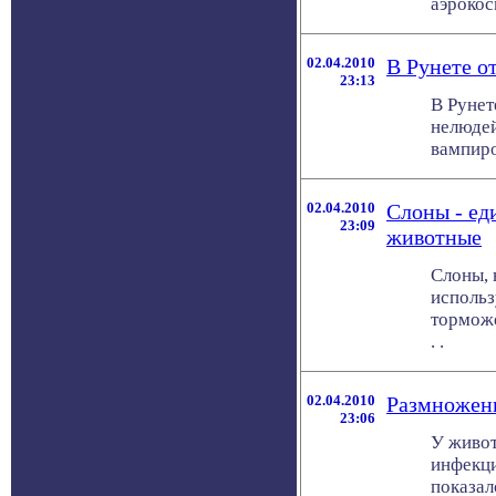
аэрокос
02.04.2010
В Рунете о
23:13
В Рунет
нелюдей
вампиро
02.04.2010
Слоны - ед
23:09
животные
Слоны, 
использ
торможе
. .
02.04.2010
Размножени
23:06
У живот
инфекци
показал