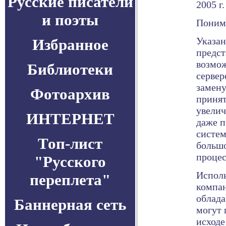
Русские писатели
2005 г
и поэты
Поним
Указан
Избранное
предст
возмож
Библиотеки
сервер
замену
Фотоархив
принят
увелич
ИНТЕРНЕТ
даже п
систем
Топ-лист
большо
процес
"Русского
Исполь
переплета"
компан
облад
Баннерная сеть
могут 
исходе