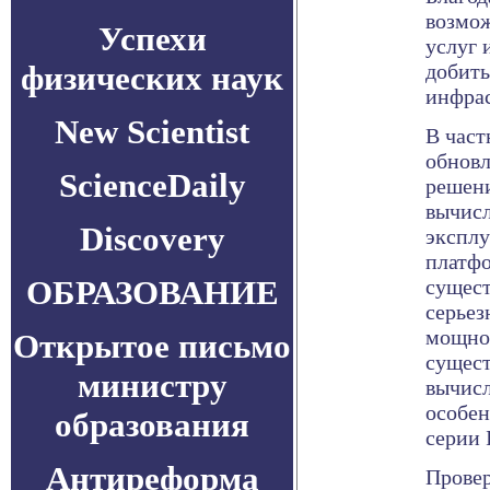
возмож
Успехи
услуг 
физических наук
добить
инфрас
New Scientist
В част
обновл
ScienceDaily
решени
вычис
Discovery
эксплу
платф
ОБРАЗОВАНИЕ
сущест
серьез
мощнос
Открытое письмо
сущес
министру
вычисл
особен
образования
серии 
Антиреформа
Провер