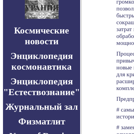
громко
позвол
быстры
сокращ
Космические
затрат
обрабо
новости
мощно
Процес
Энциклопедия
привыч
космонавтика
новые
для кр
Энциклопедия
расши
компле
"Естествознание"
Предп
Журнальный зал
# самы
истор
Физматлит
# заме