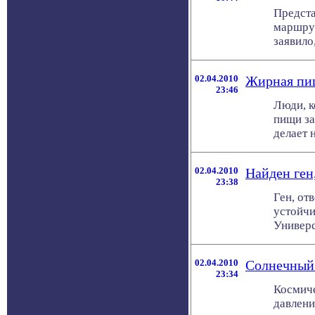
Предста
маршрут
заявило,
02.04.2010
Жирная пищ
23:46
Люди, к
пищи за
делает 
02.04.2010
Найден ген
23:38
Ген, от
устойчи
Универс
02.04.2010
Солнечный 
23:34
Космиче
давлени