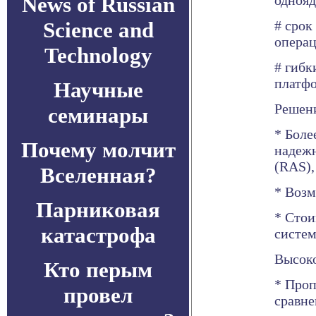
News of Russian
однояд
Science and
# срок
опера
Technology
# гибк
платфо
Научные
Решени
семинары
* Боле
Почему молчит
надежн
(RAS)
Вселенная?
* Возм
Парниковая
* Стои
катастрофа
систем
Высок
Кто перым
* Проп
провел
сравне