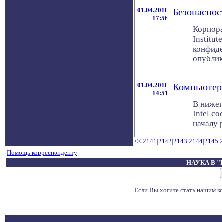
01.04.2010
Безопасност
17:56
Корпора
Institu
конфиде
опублико
01.04.2010
Компьютер,
14:51
В нижег
Intel с
началу 
<<
2141
|
2142
|
2143
|
2144
|
2145
|
Помощь корреспонденту
НАУКА В 
Если Вы хотите стать нашим 