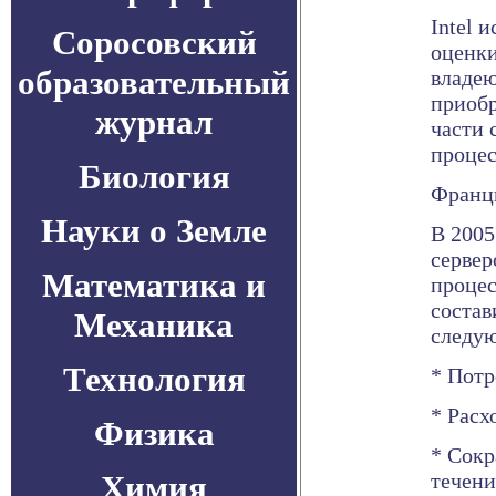
Intel 
Соросовский
оценки
образовательный
владе
приобр
журнал
части 
процес
Биология
Франц
Науки о Земле
В 2005
сервер
Математика и
процес
состав
Механика
следую
Технология
* Потр
* Расх
Физика
* Сокр
Химия
течени