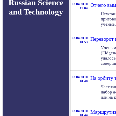
Russian Science
03.04.2010
Отчего вым
11:04
and Technology
Неуста
пригово
ученые,
03.04.2010
Переворот 
10:53
Ученым
(Eidgen
удалось
совершит
03.04.2010
На орбиту 
10:49
Частная
набор а
или на 
03.04.2010
Маршрутиза
10:44