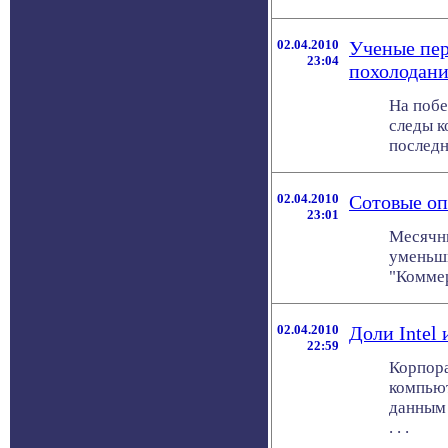
02.04.2010
Ученые пер
23:04
похолодан
На побе
следы к
последн
02.04.2010
Сотовые оп
23:01
Месячны
уменьши
"Коммер
02.04.2010
Доли Intel
22:59
Корпора
компьют
данным 
. . .