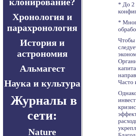
клонирование?
* До 2
конфи
Хронология и
* Мног
парахронология
обрабо
Чтобы 
История и
следуе
астрономия
эконом
Органи
Альмагест
капита
направ
Наука и культура
Часто 
Однако
Журналы в
инвест
кризис
сети:
эффект
расход
укрепл
Nature
Благод