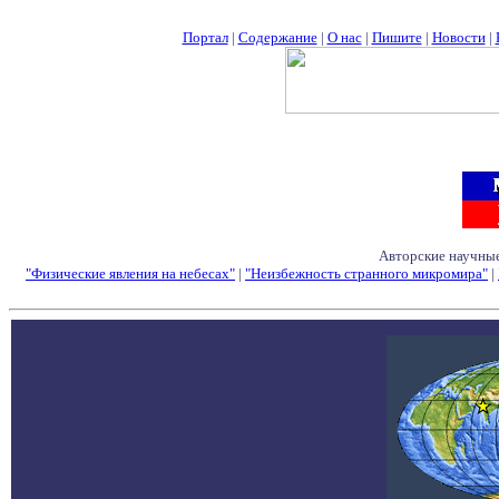
Портал
|
Содержание
|
О нас
|
Пишите
|
Новости
|
Авторские научные
"Физические явления на небесах"
|
"Неизбежность странного микромира"
|
Семинары - Конфе