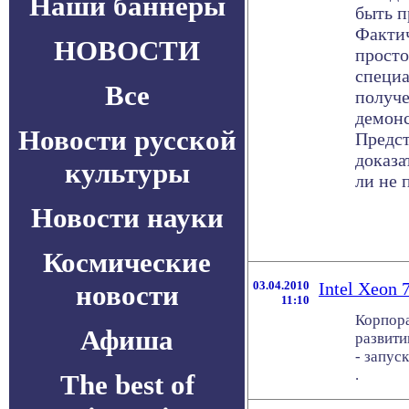
Наши баннеры
быть п
Фактич
НОВОСТИ
просто
специа
Все
получе
демонс
Новости русской
Предст
доказа
культуры
ли не 
Новости науки
Космические
03.04.2010
Intel Xeon
новости
11:10
Корпора
Афиша
развити
- запус
.
The best of