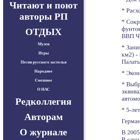
Читают и поют
* Расх
авторы РП
* Сокр
фунтов
ОТДЫХ
ВВП Ч
Музеи
* Зани
Игры
км2) -
Палаты
Песни русского застолья
Народное
* Экон
Смешное
* Выбр
О НАС
эквива
автом
Редколлегия
* 5-ле
Авторам
Герма
О журнале
В 2005
В случ