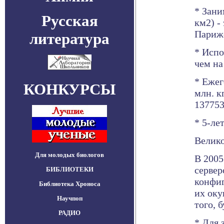
* Зани
Русская
км2) -
Париж
литература
* Испо
чем на
* Ежег
КОНКУРСЫ
млн. к
137753
* 5-ле
Велик
Для молодых биологов
В 2005
сервер
БИБЛИОТЕКИ
конфиг
Библиотека Хроноса
их оку
Научпоп
того, 
РАДИО
* Для 