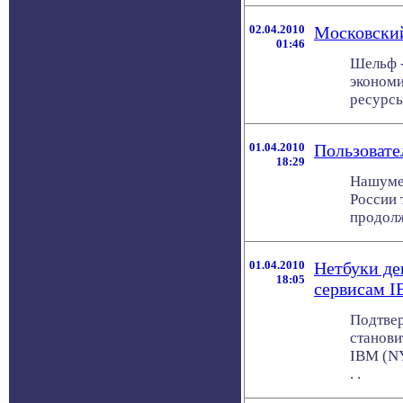
02.04.2010
Московский
01:46
Шельф -
экономи
ресурсы
01.04.2010
Пользовате
18:29
Нашумев
России 
продолж
01.04.2010
Нетбуки де
18:05
сервисам 
Подтвер
станови
IBM (NY
. .