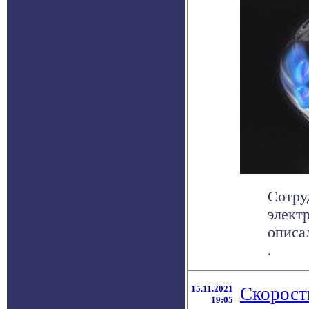
Сотру
элект
описа
.
15.11.2021
Скорост
19:05