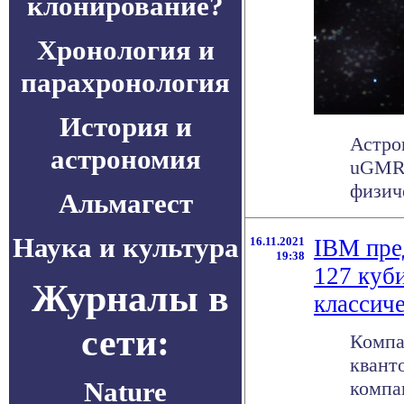
клонирование?
Хронология и
парахронология
История и
Астро
астрономия
uGMRT
физич
Альмагест
Наука и культура
16.11.2021
IBM пре
19:38
127 куби
Журналы в
классиче
сети:
Компа
квант
Nature
компа