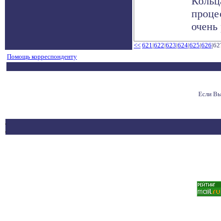
Кольц
проце
очень 
<<
621
|
622
|
623
|
624
|
625
|
626
|62
Помощь корреспонденту
Если Вы