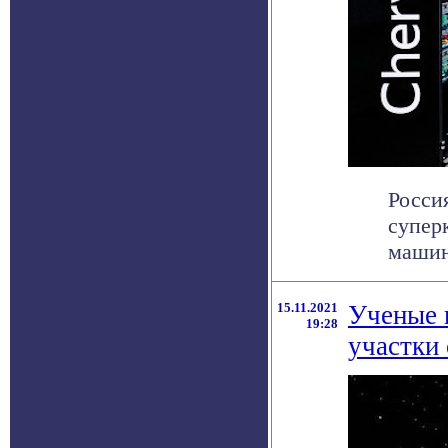
Росси
супер
машин
15.11.2021
Ученые 
19:28
участки