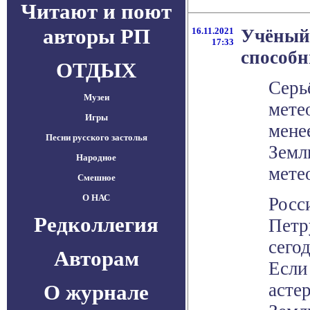
Читают и поют
авторы РП
16.11.2021
Учёный 
17:33
способ
ОТДЫХ
Серь
Музеи
мете
Игры
мене
Песни русского застолья
Земл
Народное
метео
Смешное
О НАС
Росс
Редколлегия
Петр
сего
Авторам
Если
асте
О журнале