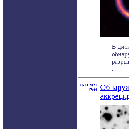
В дис
обнар
разры
. .
16.11.2021
Обнаруж
17:06
аккреци