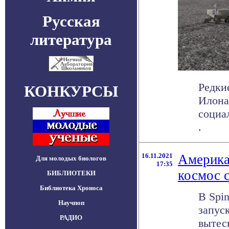
Русская
литература
Редки
КОНКУРСЫ
Илона
социал
.
16.11.2021
Америка
Для молодых биологов
17:35
космос 
БИБЛИОТЕКИ
Библиотека Хроноса
В Spi
Научпоп
запус
РАДИО
вытес