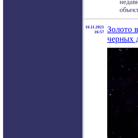
недавн
объек
16.11.2021
Золото 
16:57
черных 