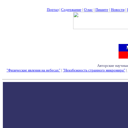
Портал
|
Содержание
|
О нас
|
Пишите
|
Новости
|
Авторские научные
"Физические явления на небесах"
|
"Неизбежность странного микромира"
|
Семинары - Конфе