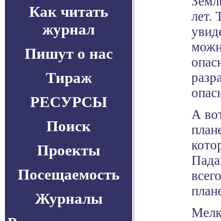
Земл
Как читать
лет.
журнал
увид
можн
Пишут о нас
опас
Тираж
разр
опас
РЕСУРСЫ
А во
Поиск
план
кото
Проекты
Пада
Посещаемость
всег
план
Журналы
Мелк