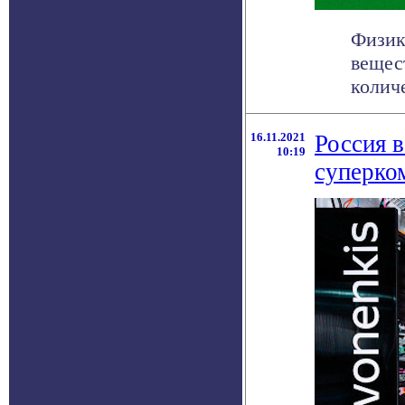
Физик
вещес
количе
16.11.2021
Россия в
10:19
суперко