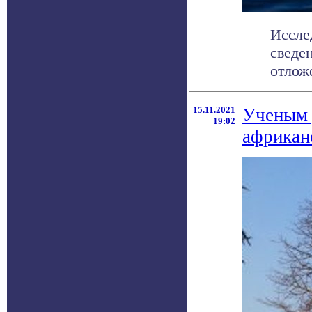
Иссле
сведе
отложе
15.11.2021
Ученым 
19:02
африкан