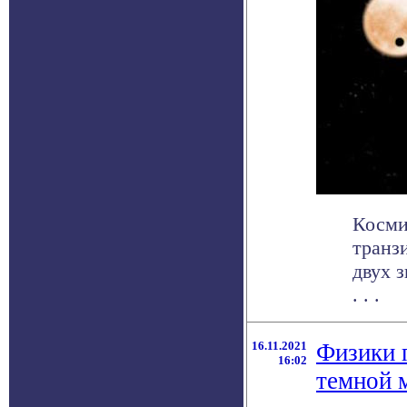
Косми
транз
двух з
. . .
16.11.2021
Физики 
16:02
темной 