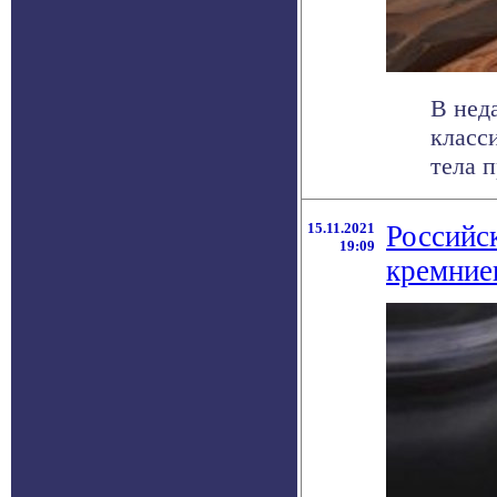
В нед
класс
тела 
15.11.2021
Российс
19:09
кремние