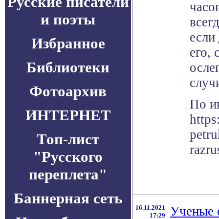
Русские писатели
часов
и поэты
всегд
если
Избранное
его, 
Библиотеки
осле
случ
Фотоархив
По и
ИНТЕРНЕТ
https
petru
Топ-лист
razr
"Русского
переплета"
Баннерная сеть
16.11.2021
Ученые 
17:29