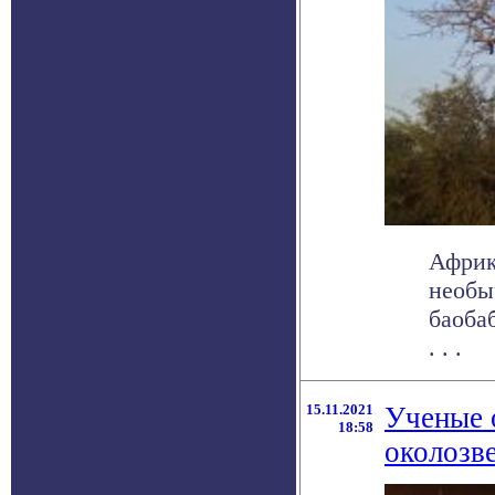
Африк
необы
баоба
. . .
15.11.2021
Ученые о
18:58
околозв