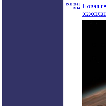
15.11.2021
Новая г
19:14
экзопла