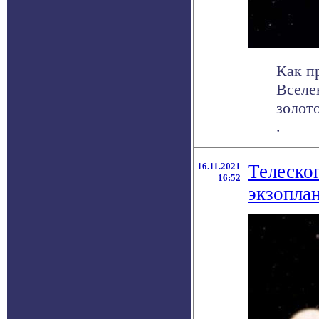
Как п
Вселе
золот
.
16.11.2021
Телеско
16:52
экзоплан