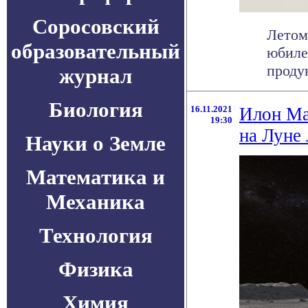
Соросовский
Летом
образовательный
юбиле
продук
журнал
Биология
16.11.2021
Илон Ма
19:30
на Луне
Науки о Земле
Математика и
Механика
Технология
Физика
Химия