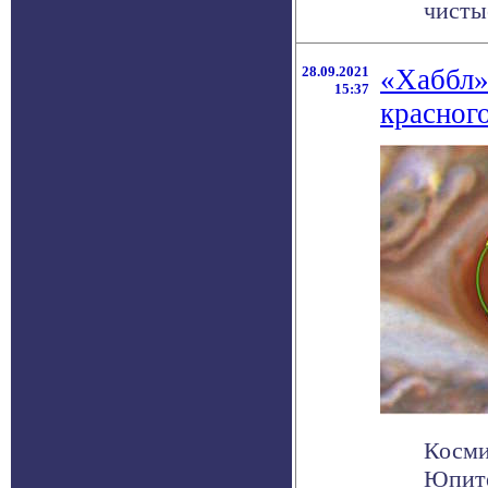
чистые
28.09.2021
«Хаббл»
15:37
красног
Косми
Юпите