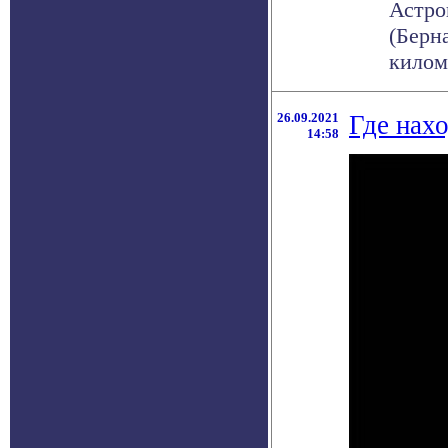
Астро
(Берн
киломе
26.09.2021
Где нахо
14:58