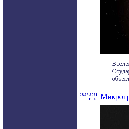
Вселе
Соуда
объек
28.09.2021
Микрогр
15:40