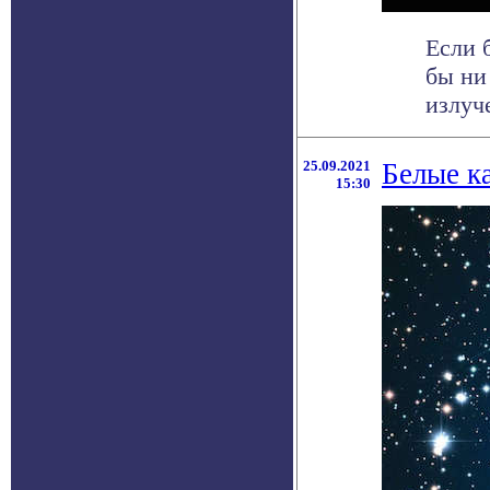
Если 
бы ни
излуче
25.09.2021
Белые к
15:30