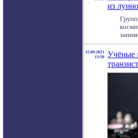
из лунно
Групп
косми
заним
25.09.2021
Учёные 
15:59
транзис