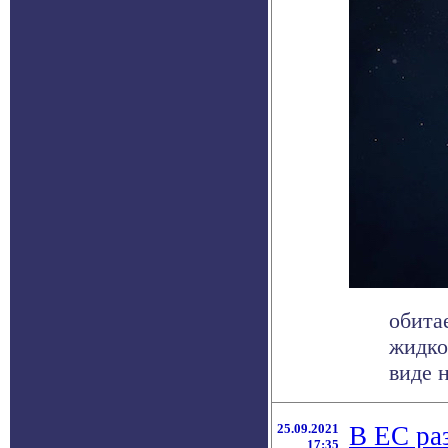
обита
жидко
виде н
25.09.2021
В ЕС ра
17:35