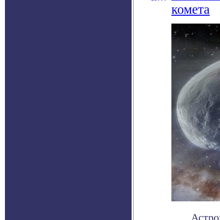
комета
Астро