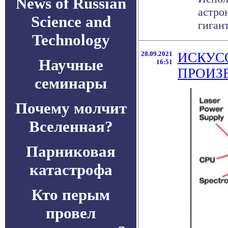
News of Russian
астро
Science and
гигант
Technology
28.09.2021
ИСКУС
Научные
16:51
ПРОИЗ
семинары
Почему молчит
Вселенная?
Парниковая
катастрофа
Кто перым
провел