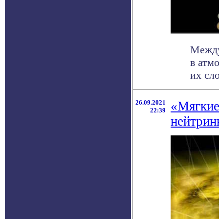
Между
в атм
их сло
26.09.2021
«Мягкие
22:39
нейтрин