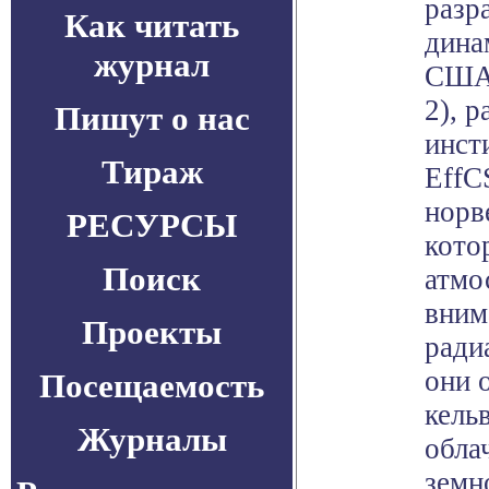
разр
Как читать
дина
журнал
США,
2), 
Пишут о нас
инст
Тираж
EffC
норв
РЕСУРСЫ
кото
Поиск
атмо
вним
Проекты
ради
они 
Посещаемость
кель
Журналы
обла
земн