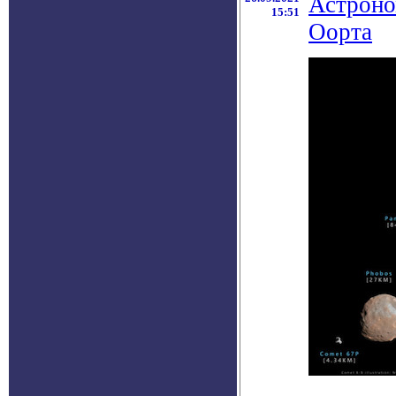
Астроно
15:51
Оорта