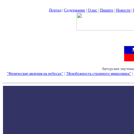
Портал
|
Содержание
|
О нас
|
Пишите
|
Новости
|
Авторские научные
"Физические явления на небесах"
|
"Неизбежность странного микромира"
|
Семинары - Конфе