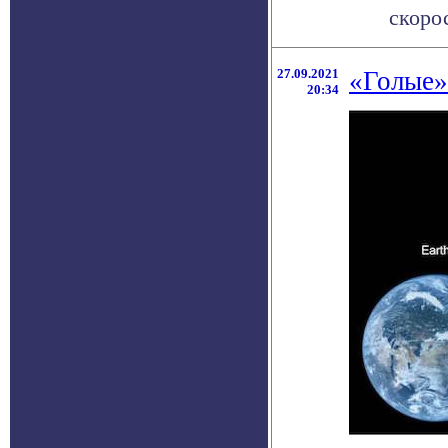
скорос
27.09.2021
«Голые»
20:34