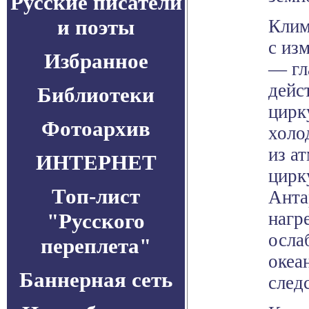
Русские писатели
и поэты
Клим
с из
Избранное
— гл
дейс
Библиотеки
цирк
Фотоархив
холо
из а
ИНТЕРНЕТ
цирк
Топ-лист
Анта
нагр
"Русского
осла
переплета"
океа
Баннерная сеть
след