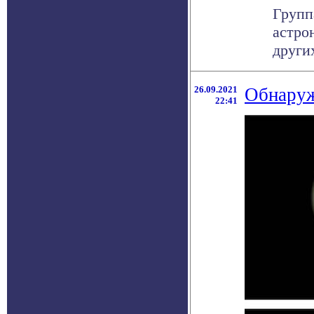
Групп
астро
других
26.09.2021
Обнаруж
22:41