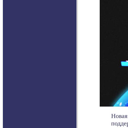
Новая
подде