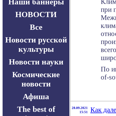
Наши баннеры
Клим
при 
НОВОСТИ
Межп
клим
Все
отно
Новости русской
прои
культуры
всег
широ
Новости науки
По и
Космические
of-s
новости
Афиша
The best of
28.09.2021
Как дал
15:51