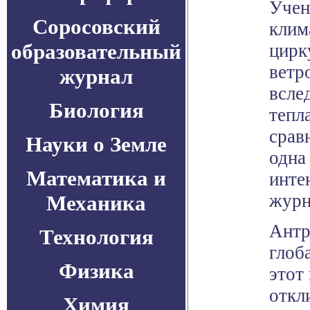
Учен
Соросовский
клим
образовательный
цирк
ветр
журнал
всле
Биология
тепл
срав
Науки о Земле
одна
Математика и
инте
журн
Механика
Антр
Технология
глоб
Физика
этот
откл
Химия