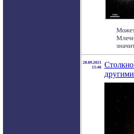
Может
Млечн
значит
28.09.2021
Столкно
15:46
другими