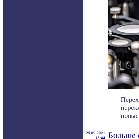
Перех
перек
повыс
25.09.2021
Больше 
15:44