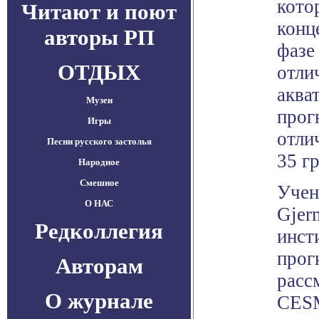
кото
Читают и поют
конц
авторы РП
фазе
ОТДЫХ
отли
аква
Музеи
прог
Игры
отли
Песни русского застолья
35 г
Народное
Смешное
Учен
О НАС
Gjer
Редколлегия
инст
прог
Авторам
расс
О журнале
CESM