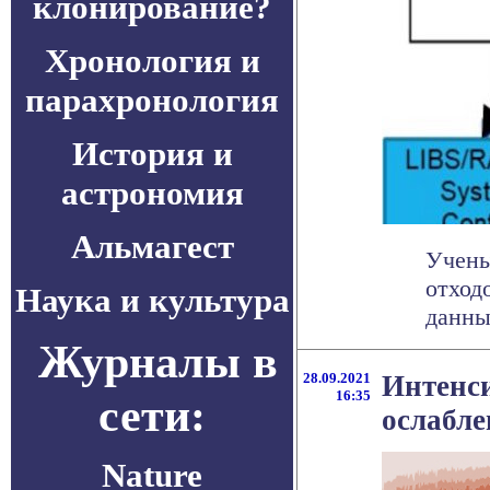
клонирование?
Хронология и
парахронология
История и
астрономия
Альмагест
Учены
отходо
Наука и культура
данным
Журналы в
28.09.2021
Интенси
16:35
сети:
ослабл
Nature