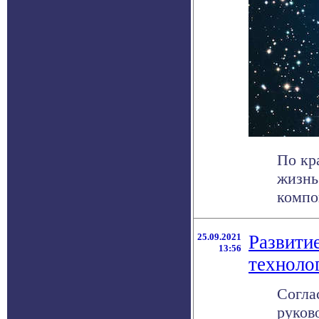
По кр
жизнь
компо
25.09.2021
Развити
13:56
техноло
Согла
руков