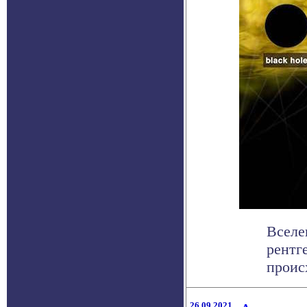
Вселе
рентг
проис
26.09.2021