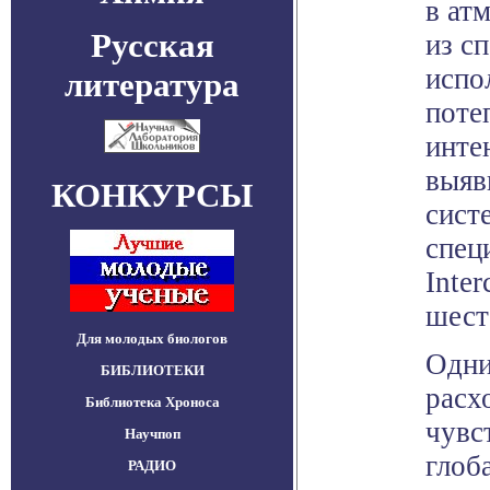
в ат
Русская
из с
испо
литература
поте
инте
выяв
КОНКУРСЫ
сист
спец
Inte
шест
Для молодых биологов
Одни
БИБЛИОТЕКИ
расх
Библиотека Хроноса
чувс
Научпоп
глоб
РАДИО