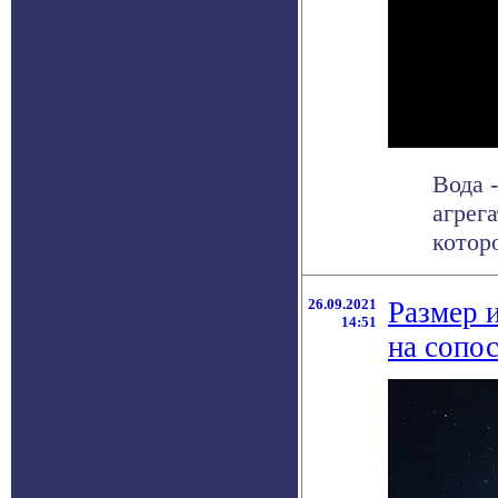
Вода 
агрег
которо
26.09.2021
Размер 
14:51
на сопо