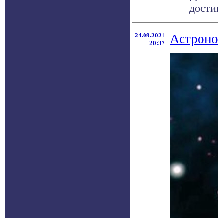
достиг
24.09.2021
Астроно
20:37