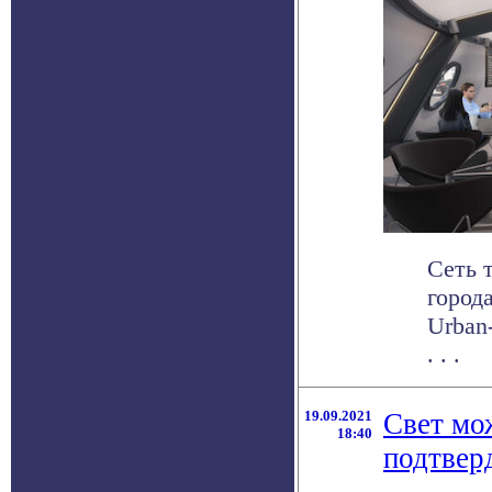
Сеть 
город
Urban
. . .
19.09.2021
Свет мо
18:40
подтвер