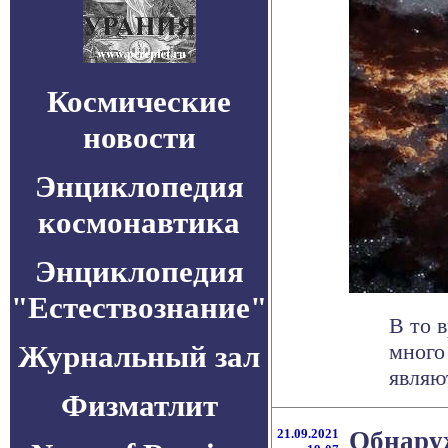
Космические
новости
Энциклопедия
космонавтика
Энциклопедия
"Естествознание"
В то 
Журнальный зал
много
являю
Физматлит
21.09.2021
Обнаруж