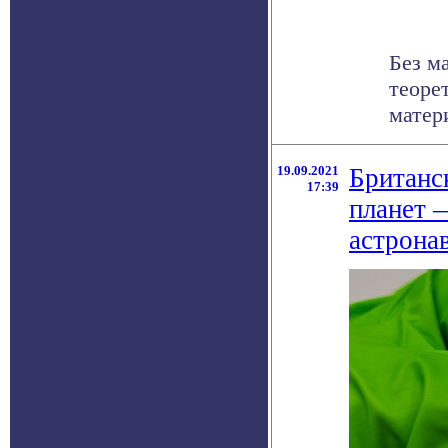
Без м
теоре
матери
19.09.2021
Британс
17:39
планет —
астрона