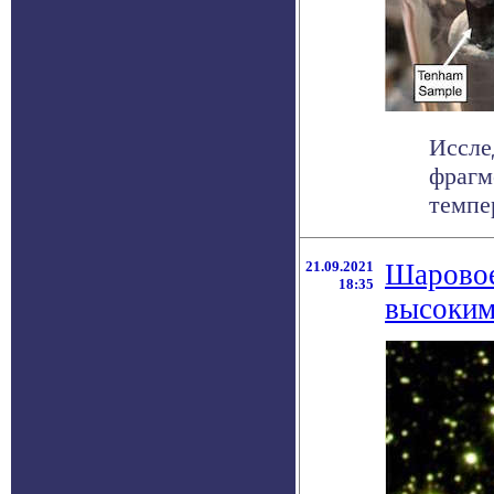
Иссле
фрагм
темпе
21.09.2021
Шаровое
18:35
высоким