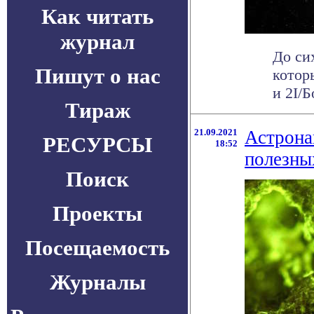
Как читать
журнал
До си
Пишут о нас
котор
и 2I/
Тираж
21.09.2021
Астрона
РЕСУРСЫ
18:52
полезны
Поиск
Проекты
Посещаемость
Журналы