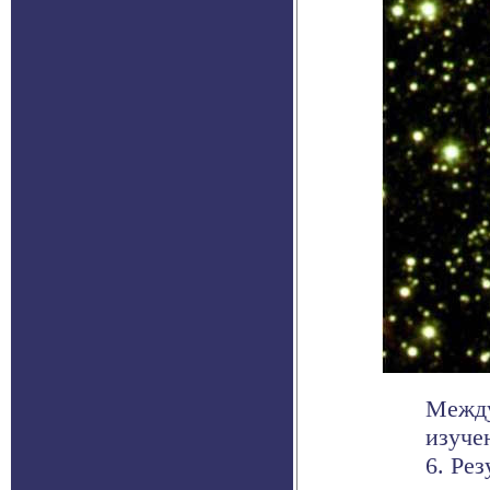
Между
изуче
6. Рез