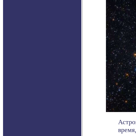
Астро
время