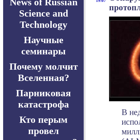
News of Russian
19:07
протопл
Science and
Technology
Научные
семинары
Почему молчит
Вселенная?
Парниковая
катастрофа
В не
Кто перым
испо
провел
милл