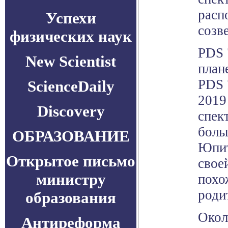
расп
Успехи
созв
физических наук
PDS 
New Scientist
план
PDS 
ScienceDaily
2019
Discovery
спек
боль
ОБРАЗОВАНИЕ
Юпит
Открытое письмо
свое
министру
похо
роди
образования
Окол
Антиреформа