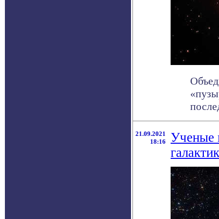
Объед
«пузы
после
21.09.2021
Ученые 
18:16
галакти