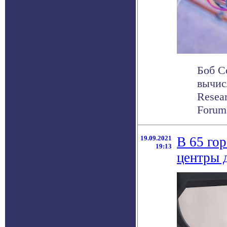
Боб С
вычис
Resea
Forum 
19.09.2021
В 65 го
19:13
центры 