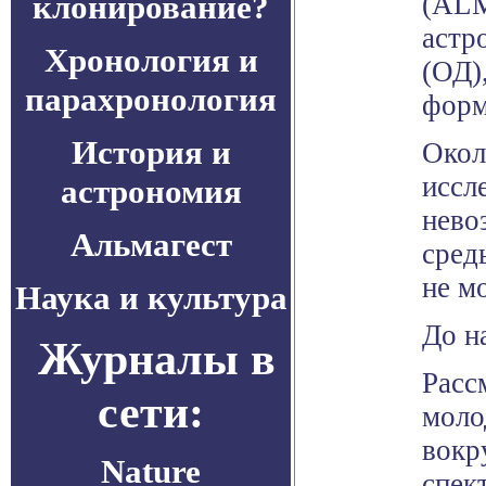
клонирование?
(ALM
астр
Хронология и
(ОД)
парахронология
форм
История и
Окол
иссл
астрономия
нево
Альмагест
сред
не м
Наука и культура
До н
Журналы в
Расс
сети:
моло
вокр
Nature
спек