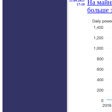
21.09.2021
На майн
17:19
больше э