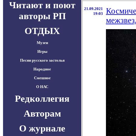
Читают и поют
21.09.2021
Космиче
авторы РП
19:03
межзвез
ОТДЫХ
Музеи
Игры
Песни русского застолья
Народное
Смешное
О НАС
Редколлегия
Авторам
О журнале