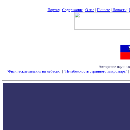
Портал
|
Содержание
|
О нас
|
Пишите
|
Новости
|
Авторские научные
"Физические явления на небесах"
|
"Неизбежность странного микромира"
|
Семинары - Конфе