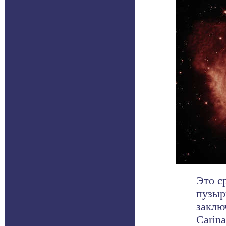
Это с
пузыр
заклю
Carinae