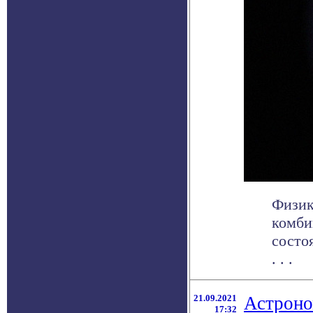
Физик
комби
состо
. . .
21.09.2021
Астроно
17:32