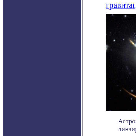
гравита
Астро
линзи