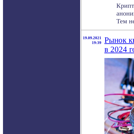
Крипт
анони
Тем не
19.09.2021
Рынок к
19:39
в 2024 г