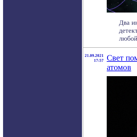
Два и
детек
любой 
21.09.2021
Свет по
17:57
атомов