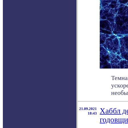
Темна
ускор
необыч
21.09.2021
Хаббл д
18:43
годовщи