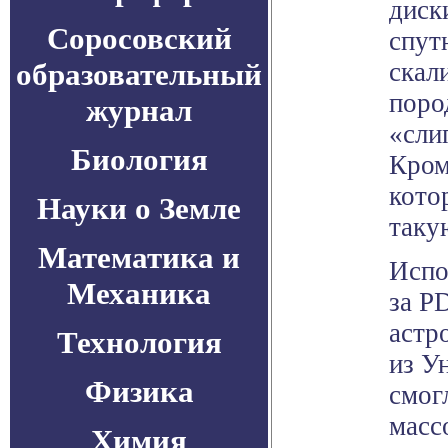
диск
Соросовский
спут
образовательный
скал
поро
журнал
«сли
Биология
Кром
кото
Науки о Земле
такую
Математика и
Испо
Механика
за P
астр
Технология
из У
Физика
смог
масс
Химия