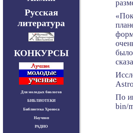
разм
Русская
«Пок
литература
план
форм
очен
КОНКУРСЫ
было
сказ
Иссл
Astro
Для молодых биологов
По и
БИБЛИОТЕКИ
bin/
Библиотека Хроноса
Научпоп
РАДИО