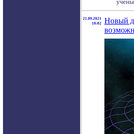
ученые
21.09.2021
Новый д
18:02
возможн