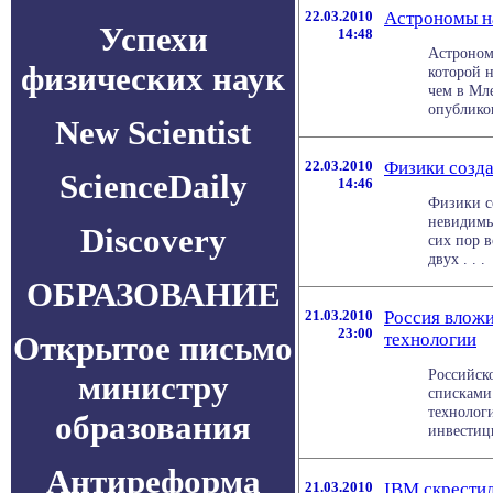
22.03.2010
Астрономы н
Успехи
14:48
Астроном
физических наук
которой н
чем в Мл
опубликов
New Scientist
22.03.2010
Физики созд
ScienceDaily
14:46
Физики со
невидимы
Discovery
сих пор в
двух . . .
ОБРАЗОВАНИЕ
21.03.2010
Россия вложи
23:00
Открытое письмо
технологии
Российск
министру
списками
технолог
образования
инвестици
Антиреформа
21.03.2010
IBM скрестил