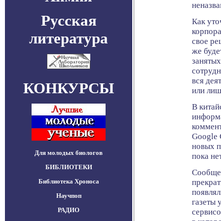
неназва
Русская
Как уто
корпора
литература
свое ре
же буде
занятых
сотрудн
вся дея
КОНКУРСЫ
или лиш
В китай
информ
коммент
Google 
новых п
Для молодых биологов
пока нет
БИБЛИОТЕКИ
Сообщен
Библиотека Хроноса
прекрат
появлял
Научпоп
газеты 
РАДИО
сервисо