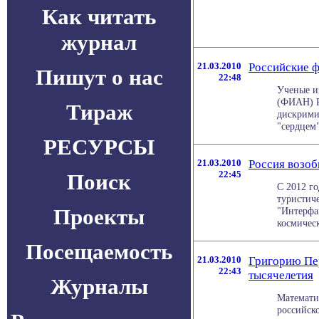
Как читать
журнал
21.03.2010
Российские ф
Пишут о нас
22:48
Ученые и
(ФИАН) Р
Тираж
дискримин
"сердцем"
РЕСУРСЫ
21.03.2010
Россия возоб
22:45
Поиск
С 2012 го
туристиче
Проекты
"Интерфак
космическ
Посещаемость
21.03.2010
Григорию Пе
22:43
тысячелетия
Журналы
Математи
российск