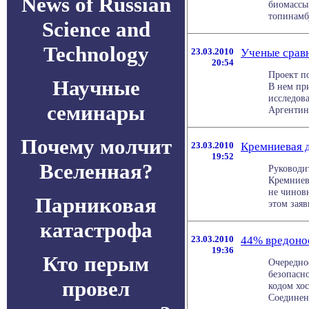
News of Russian
биомассы 
топинамбу
Science and
Technology
23.03.2010
Ученые срав
20:54
Проект по
Научные
В нем пр
исследова
семинары
Аргентины
Почему молчит
23.03.2010
Кремниевая д
19:52
Вселенная?
Руководи
Кремниев
не чиновн
Парниковая
этом заяв
катастрофа
23.03.2010
44% вредоно
19:36
Кто перым
Очередно
безопасн
провел
кодом хос
Соединенн