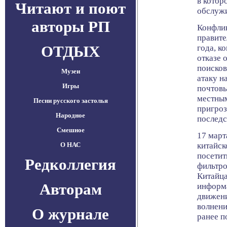
в котор
Читают и поют
обслужи
авторы РП
Конфлик
правите
ОТДЫХ
года, к
отказе 
поисков
Музеи
атаку н
Игры
почтовы
местным
Песни русского застолья
пригроз
Народное
последс
Смешное
17 март
О НАС
китайск
посетит
Редколлегия
фильтро
Китайца
Авторам
информ
движени
волнени
О журнале
ранее п