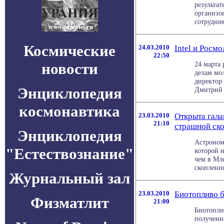
результат
организо
сотрудник
Космические
24.03.2010
Intel и Росм
22:50
новости
24 марта 
делам мо
директор 
Энциклопедия
Дмитрий К
космонавтика
23.03.2010
Открыта гала
21:10
страшной ск
Энциклопедия
Астроном
"Естествознание"
которой н
чем в Мл
скопления
Журнальный зал
23.03.2010
Биотопливо б
Физматлит
21:00
Биотоплив
полученн