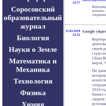
22:57
Корпорац
Соросовский
центров,
соединять
образовательный
. .
журнал
21.03.2010
Google уйдет
22:52
Биология
Корпора
деятель
Науки о Земле
своем р
стало и
China B
Математика и
марта, 
Механика
По данн
которая
Технология
агентст
сотрудн
2010 го
Физика
бизнес-
скором 
Химия
источни