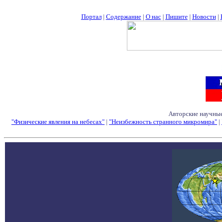
Портал
|
Содержание
|
О нас
|
Пишите
|
Новости
|
Авторские научные
"Физические явления на небесах"
|
"Неизбежность странного микромира"
|
Семинары - Конфе