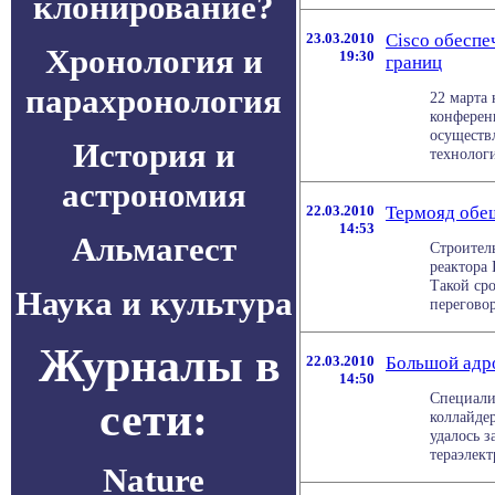
клонирование?
23.03.2010
Cisco обеспе
Хронология и
19:30
границ
парахронология
22 марта
конферен
осуществ
История и
технолог
астрономия
22.03.2010
Термояд обе
14:53
Альмагест
Строител
реактора 
Такой ср
Наука и культура
переговор
Журналы в
22.03.2010
Большой адро
14:50
Специали
сети:
коллайде
удалось з
тераэлектр
Nature