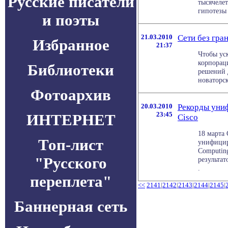
Русские писатели
тысячелет
гипотезы 
и поэты
21.03.2010
Сети без гра
Избранное
21:37
Чтобы уск
корпорац
Библиотеки
решений 
новаторск
Фотоархив
20.03.2010
Рекорды уни
23:45
ИНТЕРНЕТ
Cisco
18 марта 
Топ-лист
унифицир
Computin
"Русского
результат
.
переплета"
<<
2141
|
2142
|
2143
|
2144
|
2145
|
Баннерная сеть