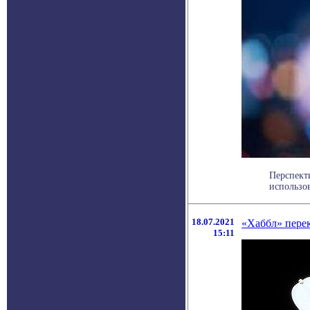
Перспект
использов
18.07.2021
«Хаббл» пере
15:11