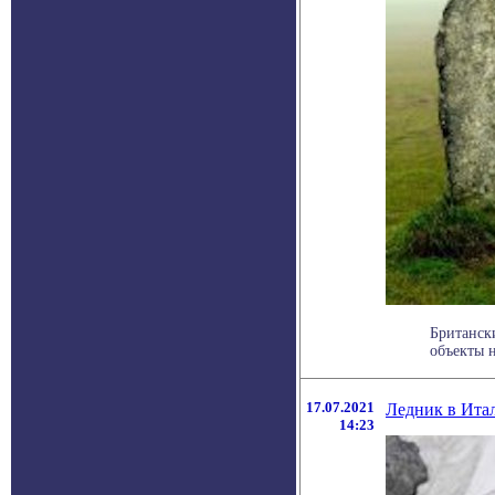
Британски
объекты н
17.07.2021
Ледник в Итал
14:23