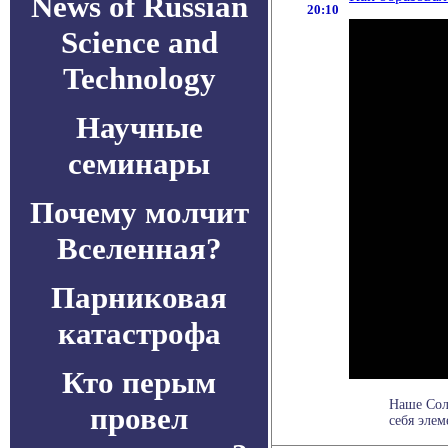
News of Russian
20:10
Science and
Technology
Научные
семинары
Почему молчит
Вселенная?
Парниковая
катастрофа
Кто перым
Наше Сол
провел
себя элем