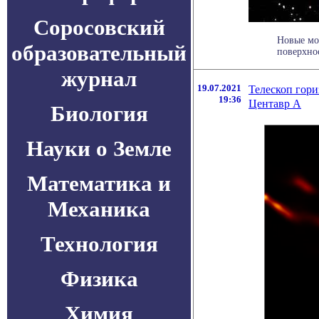
Соросовский
Новые мо
образовательный
поверхнос
журнал
19.07.2021
Телескоп гори
19:36
Центавр А
Биология
Науки о Земле
Математика и
Механика
Технология
Физика
Химия