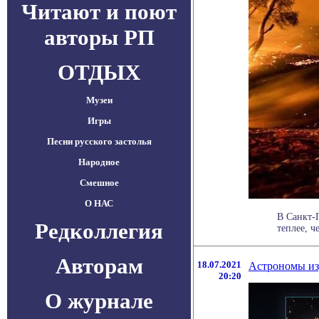
Читают и поют
авторы РП
ОТДЫХ
Музеи
Игры
Песни русского застолья
Народное
Смешное
О НАС
В Санкт-
Редколлегия
теплее, ч
Авторам
18.07.2021
Астрономы изу
20:20
О журнале