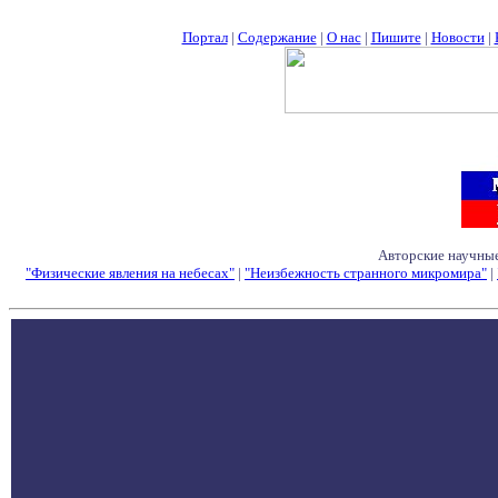
Портал
|
Содержание
|
О нас
|
Пишите
|
Новости
|
Авторские научные
"Физические явления на небесах"
|
"Неизбежность странного микромира"
|
Семинары - Конфе