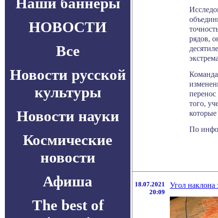
Наши баннеры
Исследов
объедин
НОВОСТИ
точност
рядов, о
Все
десятиле
экстрем
Новости русской
Команда 
изменени
культуры
перенос
того, у
Новости науки
которые 
По инфор
Космические
новости
Афиша
18.07.2021
Угол наклона 
20:09
The best of