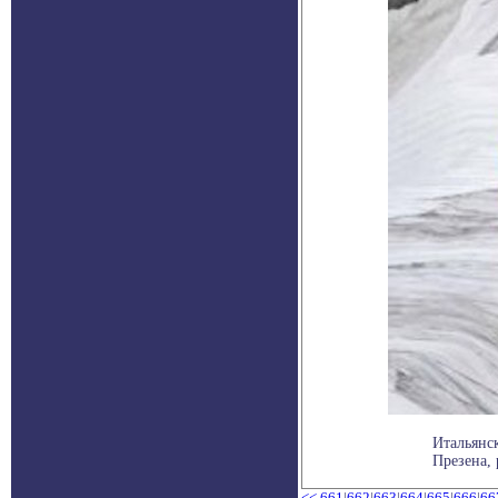
Итальянск
Презена, 
<<
661
|
662
|
663
|
664
|
665
|
666
|
66