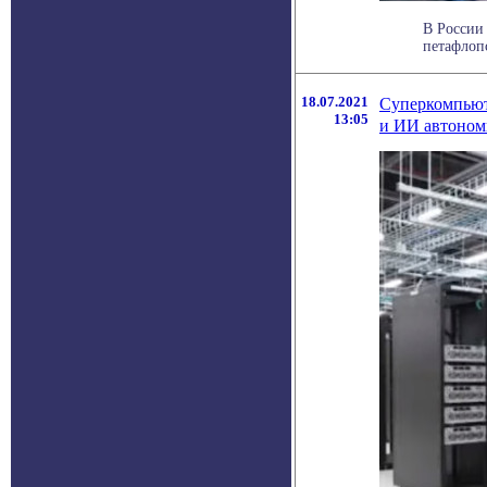
В России
петафлопс
18.07.2021
Суперкомпьют
13:05
и ИИ автоном