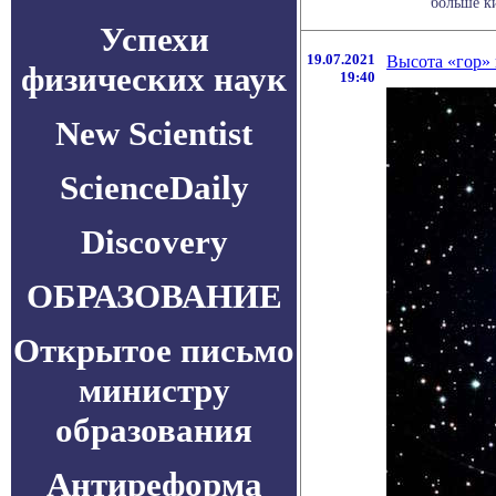
больше ки
Успехи
19.07.2021
Высота «гор» 
физических наук
19:40
New Scientist
ScienceDaily
Discovery
ОБРАЗОВАНИЕ
Открытое письмо
министру
образования
Антиреформа