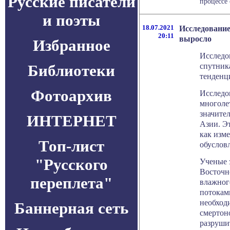
Русские писатели
процессе 
и поэты
18.07.2021
Исследование
20:11
выросло
Избранное
Исследо
спутник
Библиотеки
тенденц
Фотоархив
Исследо
многоле
значите
ИНТЕРНЕТ
Азии. Э
как изме
Топ-лист
обуслов
"Русского
Ученые 
Восточн
переплета"
влажног
потоками
необход
Баннерная сеть
смертон
разруши