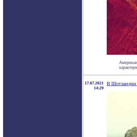
Американ
характерн
17.07.2021
В Шотландии 
14:29