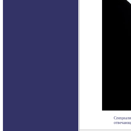
Специали
отвечающи