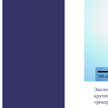
Эколо
крупн
«реко