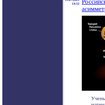
Российс
14:52
асиммет
Учены
матем