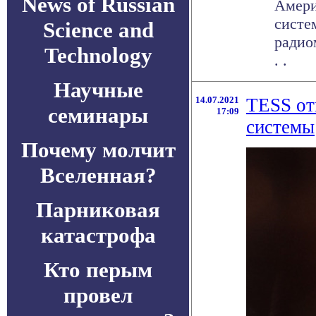
News of Russian
Амери
систе
Science and
радио
Technology
. .
Научные
14.07.2021
TESS от
семинары
17:09
системы
Почему молчит
Вселенная?
Парниковая
катастрофа
Кто перым
провел