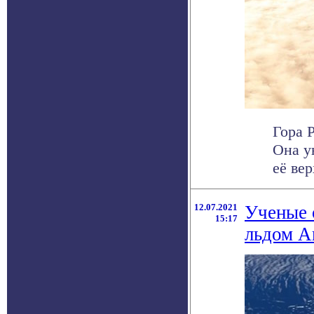
Гора 
Она у
её вер
12.07.2021
Ученые 
15:17
льдом А