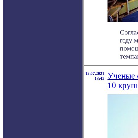
Соглас
году 
помощ
темпам
12.07.2021
Ученые 
13:45
10 круп