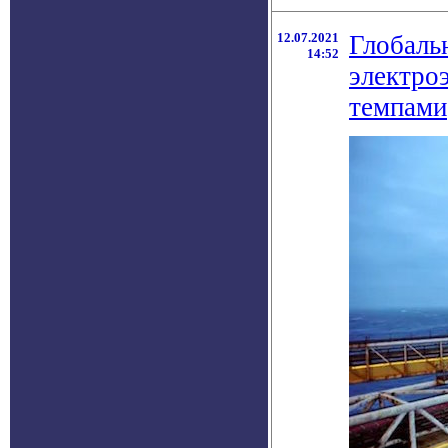
12.07.2021
Глобаль
14:52
электро
темпами