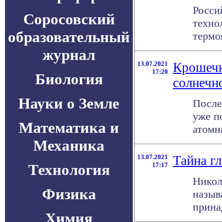
Росси
Соросовский
техно
образовательный
термоя
журнал
13.07.2021
Крошечн
17:20
Биология
солнечн
Науки о Земле
После
уже п
Математика и
атомн
Механика
13.07.2021
Тайна г
Технология
17:17
Никол
Физика
назыв
прина
Химия