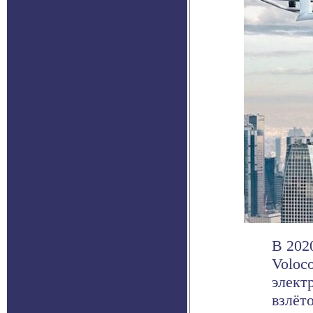
В 202
Voloc
элект
взлёто