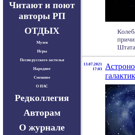
Читают и поют
авторы РП
ОТДЫХ
Колеб
причи
Музеи
Штата
Игры
Песни русского застолья
13.07.2021
Астроно
Народное
17:03
галактик
Смешное
О НАС
Редколлегия
Авторам
О журнале