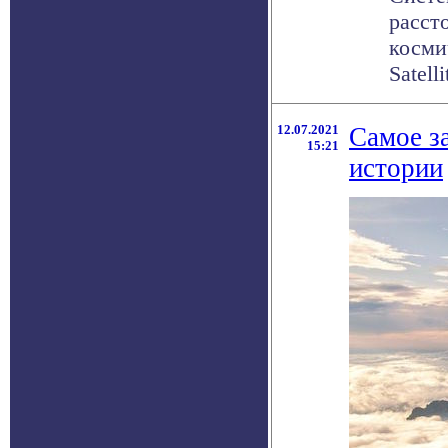
расст
косми
Satelli
12.07.2021
Самое з
15:21
истории