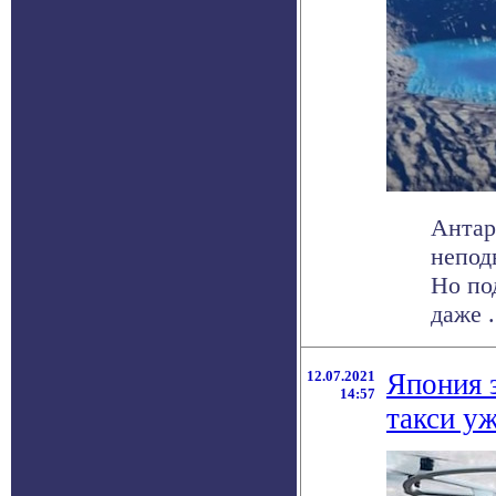
Антар
непод
Но по
даже . 
12.07.2021
Япония 
14:57
такси уж