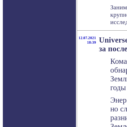
Заним
крупн
иссле
12.07.2021
Univers
18:39
за посл
Кома
обна
Земл
годы
Энер
но с
разн
Земл