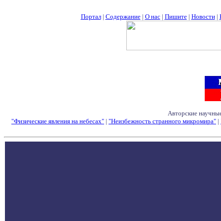
Портал
|
Содержание
|
О нас
|
Пишите
|
Новости
|
Авторские научные
"Физические явления на небесах"
|
"Неизбежность странного микромира"
|
Семинары - Конфе