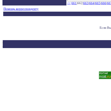
<<
661
|662|
663
|
664
|
665
|
666
|
66
Помощь корреспонденту
Если Вы