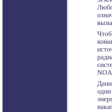
Любо
озна
вызы
Чтоб
кома
исто
ради
сист
NOA
Данн
одни
энер
нака