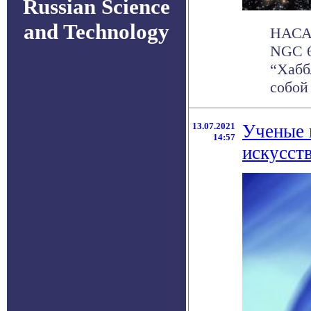
Russian Science
and Technology
НАСА 
NGC 6
“Хабб
собой .
13.07.2021
Ученые 
14:57
искусст