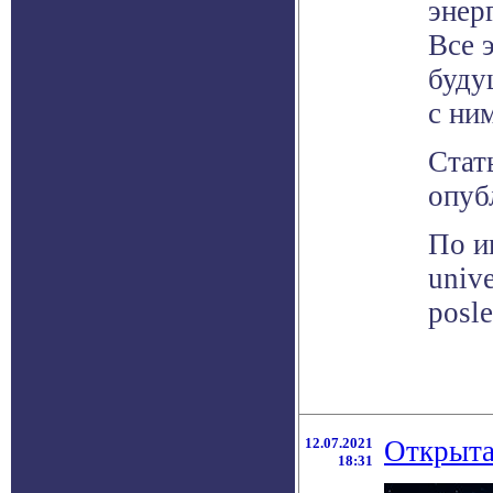
энер
Все 
буду
с ни
Стат
опуб
По и
unive
posle
12.07.2021
Открыта
18:31