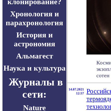
клонирование?
Хронология и
парахронология
История и
астрономия
Альмагест
Косми
Наука и культура
экзоп
сотен 
Журналы в
14.07.2021
Российс
сети:
12:57
термояд
техноло
Nature