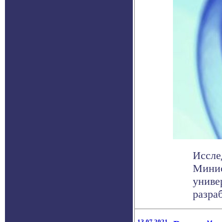
Иссле
Минис
униве
разраб
13.07.2021