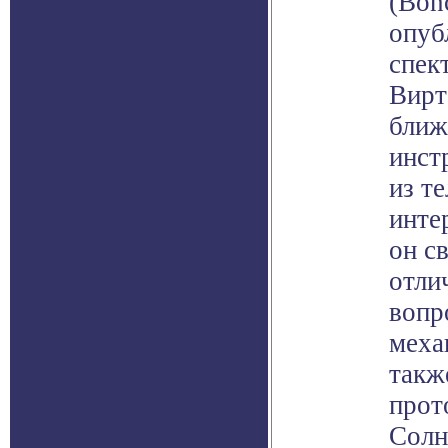
(Bon
опуб
спек
Вирт
ближ
инст
из т
инте
он с
отли
вопр
меха
такж
прот
Солн