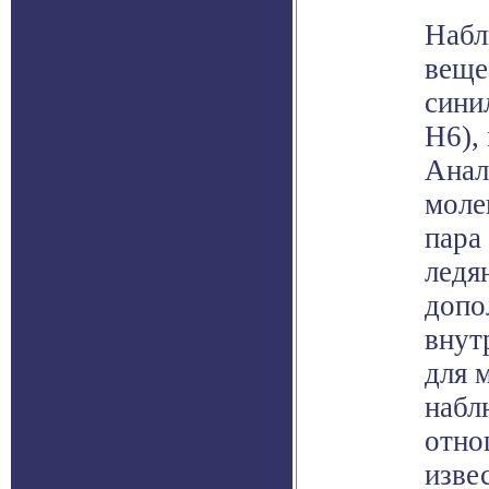
Набл
веще
сини
H6),
Анал
моле
пара
ледя
допо
внут
для 
набл
отно
изве