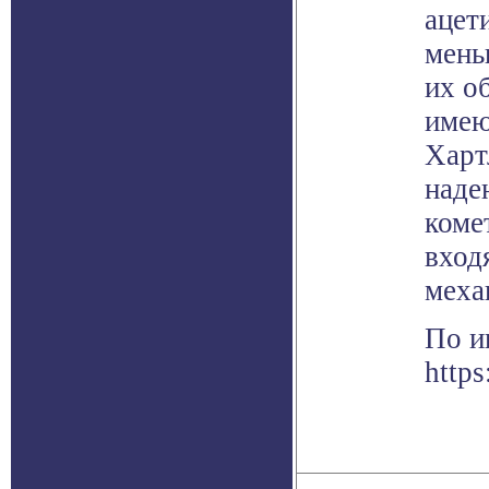
ацет
мень
их о
имею
Харт
наде
коме
вход
меха
По и
https