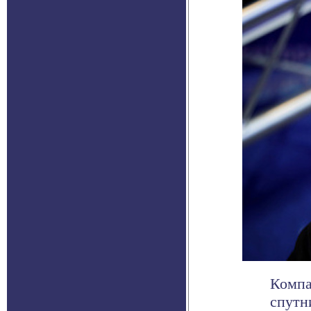
Компа
спутн