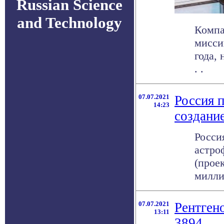
Russian Science
and Technology
Компа
мисси
года,
. .
07.07.2021
Россия 
14:23
создани
Росси
астро
(прое
миллиа
07.07.2021
Рентген
13:11
3894