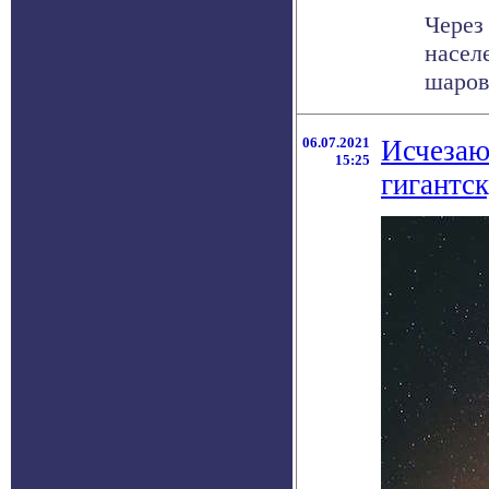
Через
насел
шарово
06.07.2021
Исчезаю
15:25
гигантс