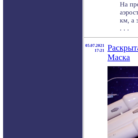
На пр
аэрос
км, а
. . .
05.07.2021
Раскрыт
17:21
Маска