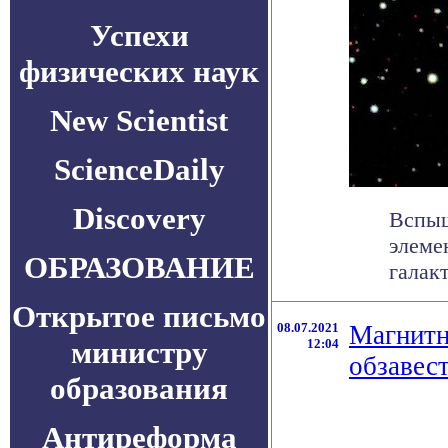
Успехи
физических наук
New Scientist
ScienceDaily
Discovery
Вспыш
элеме
ОБРАЗОВАНИЕ
галак
Открытое письмо
08.07.2021
Магнитн
министру
12:04
обзавес
образования
Антиреформа