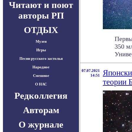
Читают и поют
авторы РП
ОТДЫХ
Первы
Музеи
350 м
Игры
Униве
Песни русского застолья
Народное
07.07.2021
Японски
14:51
Смешное
теории 
О НАС
Редколлегия
Авторам
О журнале