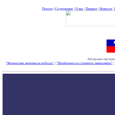
Портал
|
Содержание
|
О нас
|
Пишите
|
Новости
|
Авторские научные
"Физические явления на небесах"
|
"Неизбежность странного микромира"
|
Семинары - Конфе