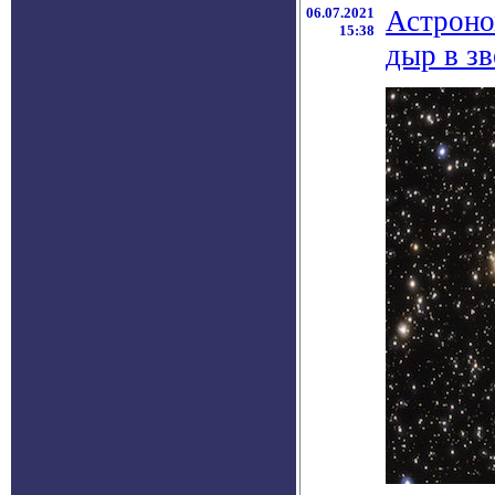
06.07.2021
Астроно
15:38
дыр в з