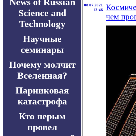
News of Russian
08.07.2021
Космиче
Science and
13:46
чем про
Technology
Научные
семинары
Почему молчит
Вселенная?
Парниковая
катастрофа
Кто перым
провел