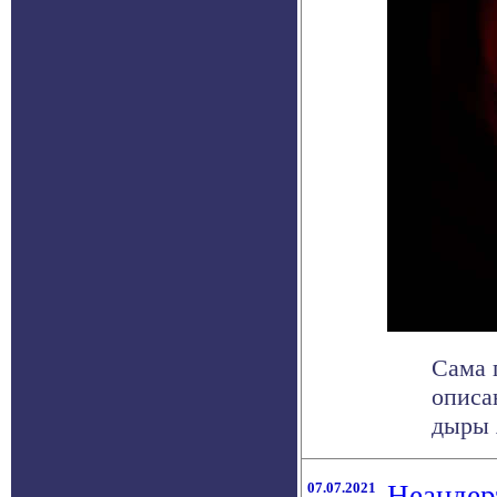
Сама 
описа
дыры 
07.07.2021
Неандер