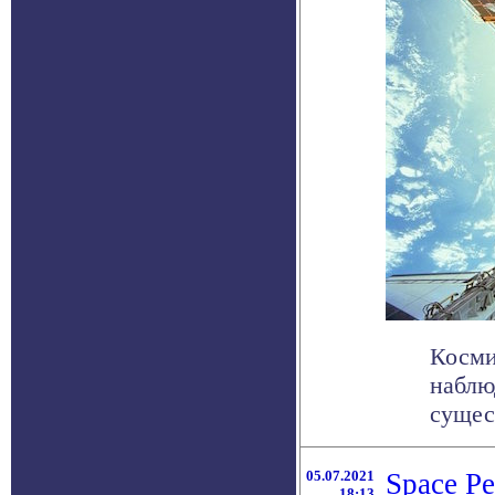
Косми
наблю
сущес
05.07.2021
Space Pe
18:13