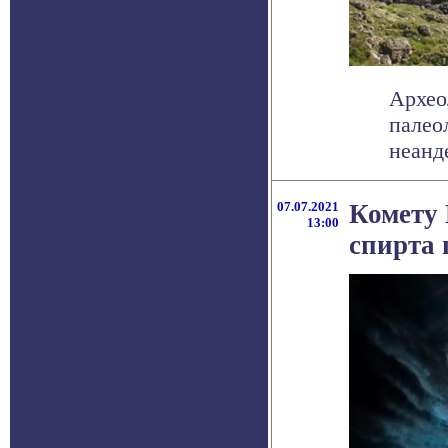
Архео
палео
неанд
07.07.2021
Комету 
13:00
спирта 