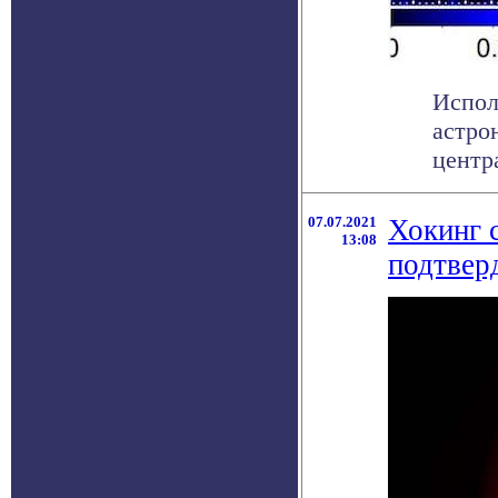
Испол
астро
центр
07.07.2021
Хокинг 
13:08
подтвер