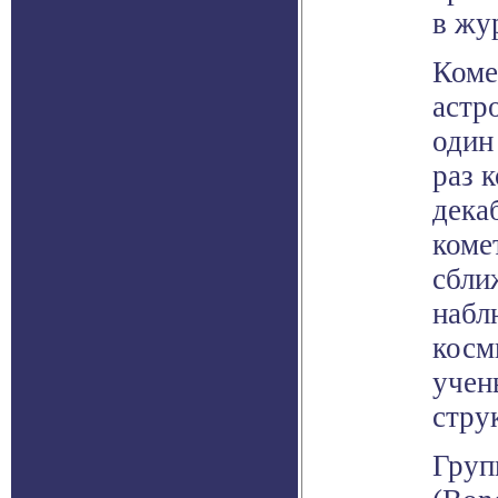
в жур
Коме
астр
один
раз 
дека
коме
сбли
набл
косм
учен
стру
Груп