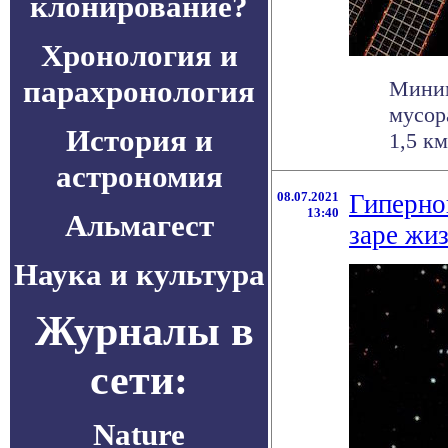
клонирование?
Хронология и
парахронология
Миним
мусор
История и
1,5 км
астрономия
08.07.2021
Гиперно
13:40
Альмагест
заре жи
Наука и культура
Журналы в
сети:
Nature