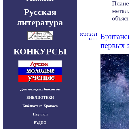
Плане
Русская
метал
объясн
литература
07.07.2021
Британс
15:00
первых 
КОНКУРСЫ
Для молодых биологов
БИБЛИОТЕКИ
Библиотека Хроноса
Научпоп
РАДИО