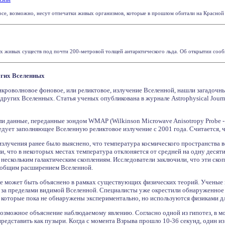
е, возможно, несут отпечатки живых организмов, которые в прошлом обитали на Красной пл
живых существ под почти 200-метровой толщей антарктического льда. Об открытии сообщает
угих Вселенных
роволновое фоновое, или реликтовое, излучение Вселенной, нашли загадочны
других Вселенных. Статья ученых опубликована в журнале Astrophysical Journa
и данные, переданные зондом WMAP (Wilkinson Microwave Anisotropy Probe -
едует заполняющее Вселенную реликтовое излучение с 2001 года. Считается, ч
излучения ранее было выяснено, что температура космического пространства ве
, что в некоторых местах температура отклоняется от средней на одну деся
к нескольким галактическим скоплениям. Исследователи заключили, что эти ско
с общим расширением Вселенной.
е может быть объяснено в рамках существующих физических теорий. Ученые пол
 за пределами видимой Вселенной. Специалисты уже окрестили обнаруженное 
, которые пока не обнаружены экспериментально, но используются физиками д
озможное объяснение наблюдаемому явлению. Согласно одной из гипотез, в 
едставить как пузыри. Когда с момента Взрыва прошло 10-36 секунд, один из