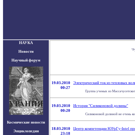
НАУКА
"Р
Новости
Научный форум
19.03.2010
Электрический ток из тепловых вол
00:27
Группа ученых из Массачусетского
19.03.2010
История "Силиконовой долины"
00:20
Силиконовой долиной не очень ко
Космические новости
18.03.2010
Центр компетенции ЮУрГу-Intel пр
Энциклопедия
23:18