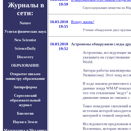
Журналы в
19:59
Серосодержащие вещества на Марс
сети:
16.03.2010
Всюду жизнь!
Nature
19:55
Ученые обнаружили двух крупных 
Успехи физических наук
New Scientist
16.03.2010
Астрономы обнаружили следы др
ScienceDaily
19:52
Астрономы, исследующие мик
Discovery
указывать на существование 
World.
ОБРАЗОВАНИЕ
Авторы работы анализировал
Открытое письмо
Уилкинсона). Этот зонд иссл
министру образования
В ходе анализа реликтового 
Антиреформа
данные зонда WMAP показали
что эти отклонения "ведут" 
Соросовский
движение никак не связано 
образовательный
журнал
Такое поведение скоплений н
источник которой находится
Биология
материей и темной энергией
Науки о Земле
Исследователи предложили в
Вселенных, которые можно пр
Математика и Механика