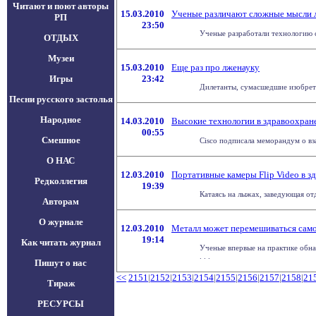
Читают и поют авторы
15.03.2010
Ученые различают сложные мысли 
РП
23:50
Ученые разработали технологию с
ОТДЫХ
Музеи
15.03.2010
Еще раз про лженауку
Игры
23:42
Дилетанты, сумасшедшие изобретат
Песни русского застолья
Народное
14.03.2010
Высокие технологии в здравоохран
00:55
Смешное
Cisco подписала меморандум о вза
О НАС
12.03.2010
Портативные камеры Flip Video в 
Редколлегия
19:39
Катаясь на лыжах, заведующая от
Авторам
О журнале
12.03.2010
Металл может перемешиваться сам
19:14
Как читать журнал
Ученые впервые на практике обн
. . .
Пишут о нас
<<
2151
|
2152
|
2153
|
2154
|
2155
|
2156
|
2157
|
2158
|
21
Тираж
РЕСУРСЫ