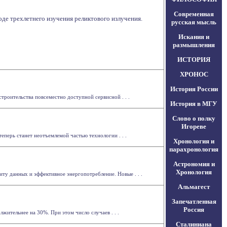
Современная
де трехлетнего изучения реликтового излучения.
русская мысль
Искания и
размышления
ИСТОРИЯ
ХРОНОС
История России
оительства повсеместно доступной сервисной . . .
История в МГУ
Слово о полку
Игореве
еперь станет неотъемлемой частью технологии . . .
Хронология и
парахронология
Астрономия и
Хронология
иту данных и эффективное энергопотребление. Новые . . .
Альмагест
Запечатленная
Россия
лжительнее на 30%. При этом число случаев . . .
Сталиниана