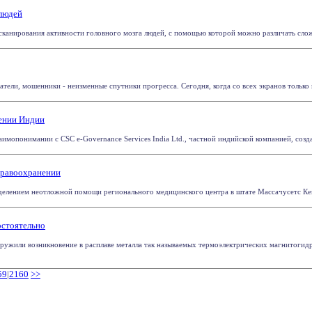
людей
канирования активности головного мозга людей, с помощью которой можно различать сложны
ели, мошенники - неизменные спутники прогресса. Сегодня, когда со всех экранов только и
ении Индии
имопонимании с CSC e-Governance Services India Ltd., частной индийской компанией, созда
здравоохранении
делением неотложной помощи регионального медицинского центра в штате Массачусетс Кейт Б
остоятельно
аружили возникновение в расплаве металла так называемых термоэлектрических магнитоги
59
|
2160
>>