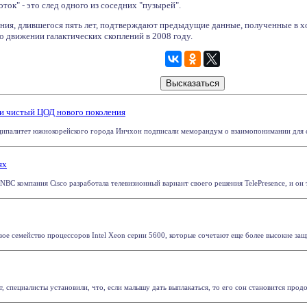
ок" - это след одного из соседних "пузырей".
ания, длившегося пять лет, подтверждают предыдущие данные, полученные в хо
 движении галактических скоплений в 2008 году.
и чистый ЦОД нового поколения
ипалитет южнокорейского города Инчхон подписали меморандум о взаимопонимании для стр
ях
NBC компания Cisco разработала телевизионный вариант своего решения TelePresence, и он т
вое семейство процессоров Intel Xeon серии 5600, которые сочетают еще более высокие защ
, специалисты установили, что, если малышу дать выплакаться, то его сон становится продо