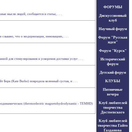
ФОРУМЫ
е мысли людей, сообщается в статье, . . .
Дискуссионный
клуб
Научный форум
 слышно, что о модернизации, инновациях, . . .
Форум "Русская
идея"
Форум "Курск"
нной для стимулирования и ускорения доставки услуг . . .
Исторический
форум
Детский форум
КЛУБЫ
ерк (Kate Burke) повредила коленный сустав, и . . .
Пятничные
вечера
Клуб любителей
дродинамических (thermoelectric magnetohydrodynamic - TEMHD)
творчества
Достоевского
Клуб любителей
творчества Гайто
Газданова