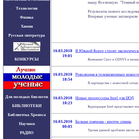
нашу Вселенную. "Темный пот
Технология
Результаты нового исследов
Впервые ученые заговорили о
Физика
Химия
Русская литература
16.03.2010
В Южной Корее строят экологическ
19:01
КОНКУРСЫ
Компании Cisco и GDSYS и муниц
16.03.2010
Революция в телевизионных новост
18:54
В партнерстве с новостной сетью 
Для молодых биологов
16.03.2010
Новые процессоры Intel для ЦОД
18:23
БИБЛИОТЕКИ
Корпорация Intel представляет но
Библиотека Хроноса
16.03.2010
Больше плачешь - крепче спишь
Научпоп
00:05
Уделив данной проблеме шесть лет
РАДИО