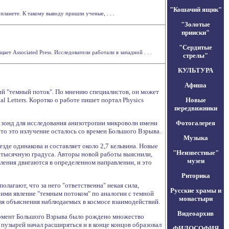
"Кошачий ящик"
анете. К такому выводу пришли ученые, . . .
"Золотые
прииски"
"Сердитые
 Associated Press. Исследователи работали в западной . . .
стрелы"
КУЛЬТУРА
Афиша
й "темный поток". По мнению специалистов, он может
l Letters. Коротко о работе пишет портал Physics
Новые
передвижники
 зонд для исследования анизотропии микроволн имени
Фотогалерея
то это излучение осталось со времен Большого Взрыва.
Музыка
зде одинакова и составляет около 2,7 кельвина. Новые
"Неизвестные"
титысячную градуса. Авторы новой работы выяснили,
музеи
пления двигаются в определенном направлении, и это
Риторика
агают, что за него "ответственна" некая сила,
Русские храмы и
ими явление "темным потоком" по аналогии с темной
монастыри
ля объяснения наблюдаемых в космосе взаимодействий.
Видеоархив
момент Большого Взрыва было рождено множество
 пузырей начал расширяться и в конце концов образовал
ФИЛОСОФИЯ