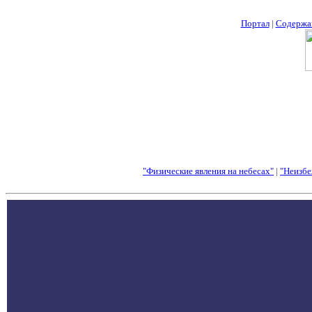
Портал
|
Содержа
"Физические явления на небесах"
|
"Неизбе