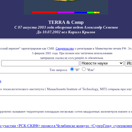
TERRA & Comp
С 07 августа 2003 года обозрение ведет Александр Семенов
До 10.07.2002 вел Кирилл Крылов
усский переплет" зарегистрирован как СМИ.
Свидетельство
о регистрации в Министерстве печати РФ: Эл.
5 февраля 2001 года. При полном или частичном использовании
материалов ссылка на www.pereplet.ru обязательна.
Тип запроса:
"И"
"Или"
н
 технологического института ( Massachusetts Institute of Technology, MIT) открыла при изу
рректно называют территорию площадью несколько сотен квадратных километров южнее и в
и участии <РСК-СКИФ> провел в Челябинске конкурс <СуперГрид: суперкомпь