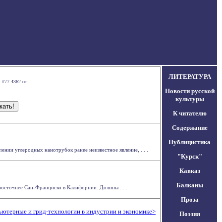
ЛИТЕРАТУРА
 #77-4362 от
Новости русской
культуры
К читателю
Содержание
Публицистика
чении углеродных нанотрубок ранее неизвестное явление, . . .
"Курск"
Кавказ
Балканы
осточнее Сан-Франциско в Калифорнии. Долины . . .
Проза
ютерные и грид-технологии в индустрии и экономике>
Поэзия