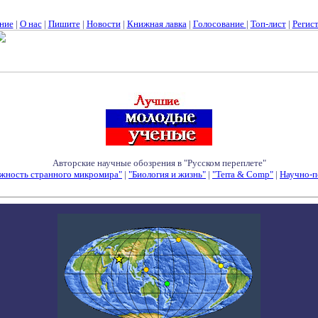
ние
|
О нас
|
Пишите
|
Новости
|
Книжная лавка
|
Голосование
|
Топ-лист
|
Регис
Авторские научные обозрения в "Русском переплете"
жность странного микромира"
|
"Биология и жизнь"
|
"Terra & Comp"
|
Научно-п
Семинары - Конференции - Симпозиумы - Конкурсы