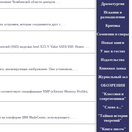
омики Челябинской области центром . . .
Драматургия
Искания и
размышления
 островков, которые соединяются друг с . . .
Критика
Сомнения и споры
Новые книги
телей (SSD) моделью Intel X25-V Value SATA SSD. Новое . . .
У нас в гостях
Издательство
Книжная лавка
а, анализирующие изображение. Они установили, . . .
Журнальный зал
ОБОЗРЕНИЯ
 соответствует спецификации XMP (eXtreme Memory Profile),
"Классики и
современники"
"Слово о..."
"Тайная история
на платформе IBM BladeCenter, использующего . . .
творений"
"Книга писем"