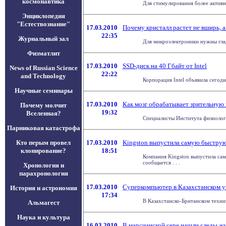
космонавтика
Для стимулирования более активн
Энциклопедия
"Естествознание"
17.03.2010
Почему кристалл растет не вширь, а
22:35
Журнальный зал
Для микроэлектроники нужны гладк
Физматлит
17.03.2010
SSD-диск на 40 Гбайт от Intel
News of Russian Science
22:22
and Technology
Корпорация Intel объявила сегод
Научные семинары
17.03.2010
Как мозг обрабатывает зрительну
Почему молчит
19:32
Вселенная?
Специалисты Института физиологи
Парниковая катастрофа
Кто перым провел
17.03.2010
Kingston выпустила самую быструю
клонирование?
18:51
Компания Kingston выпустила са
сообщается . . .
Хронология и
парахронология
17.03.2010
Суперкомпьютер в Казахстанском у
История и астрономия
17:34
В Казахстанско-Британском техни
Альмагест
Наука и культура
16.03.2010
В марсианской сере нашли следы ж