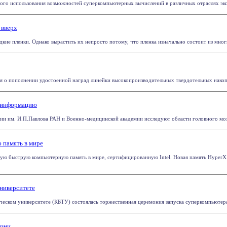
ого использования возможностей суперкомпьютерных вычислений в различных отраслях экон
 вверх
ие пленки. Однако вырастить их непросто потому, что пленка изначально состоит из многих
ня о пополнении удостоенной наград линейки высокопроизводительных твердотельных накопи
ю информацию
и им. И.П.Павлова РАН и Военно-медицинской академии исследуют области головного мозг
 память в мире
мую быструю компьютерную память в мире, сертифицированную Intel. Новая память HyperX
ниверситете
ческом университете (КБТУ) состоялась торжественная церемония запуска суперкомпьютера 
изни