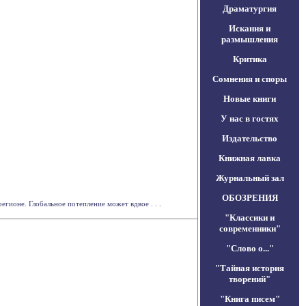
Драматургия
Искания и
размышления
Критика
Сомнения и споры
Новые книги
У нас в гостях
Издательство
Книжная лавка
Журнальный зал
ОБОЗРЕНИЯ
гионе. Глобальное потепление может вдвое . . .
"Классики и
современники"
"Слово о..."
"Тайная история
творений"
"Книга писем"