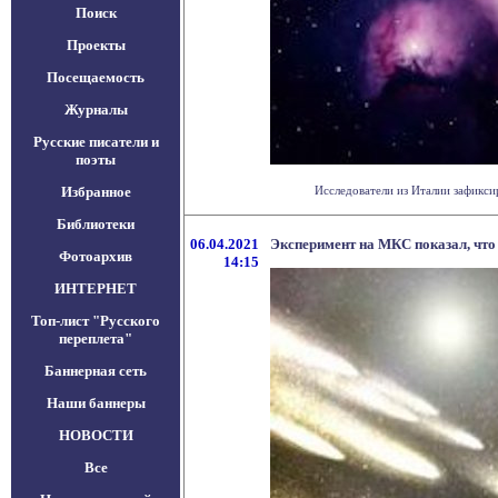
Поиск
Проекты
Посещаемость
Журналы
Русские писатели и
поэты
Избранное
Исследователи из Италии зафикси
Библиотеки
06.04.2021
Эксперимент на МКС показал, что
Фотоархив
14:15
ИНТЕРНЕТ
Топ-лист "Русского
переплета"
Баннерная сеть
Наши баннеры
НОВОСТИ
Все