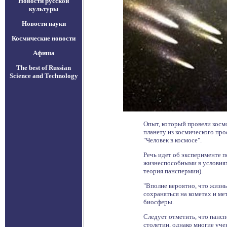
Новости русской
культуры
Новости науки
Космические новости
Афиша
The best of Russian
Science and Technology
Опыт, который провели косм
планету из космического про
"Человек в космосе".
Речь идет об эксперименте п
жизнеспособными в условиях
теория панспермии).
"Вполне вероятно, что жизнь
сохраняться на кометах и ме
биосферы.
Следует отметить, что панс
столетии, однако многие уче