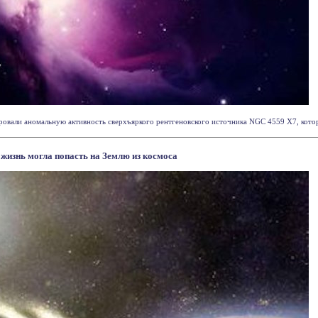
ровали аномальную активность сверхъяркого рентгеновского источника NGC 4559 X7, который
 жизнь могла попасть на Землю из космоса