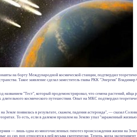
онавты на борту Международной космической станции, подтвердил теоретиче
странства. Такое заявление сделал заместитель главы РКК "Энергия" Владими
од названием "Тест", который продемонстрировал, что семена растений, яйца
 длительного космического путешествия. Опыт на МКС подтвердил теоретичес
 на Земле появилась в результате, скажем, падения астероида", — сказал Солов
теоритах. То есть, если в далеком прошлом на Землю упал "зараженный жизнью"
пермия — лишь одна из многочисленных гипотез происхождения жизни на Земле
ные до сих пор относятся к ней весьма скептически. Теперь, когда экспериме