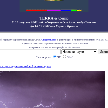
TERRA & Comp
С 07 августа 2003 года обозрение ведет Александр Семенов
До 10.07.2002 вел Кирилл Крылов
ий переплет" зарегистрирован как СМИ.
Свидетельство
о регистрации в Министерстве печати РФ: Эл. #77
5 февраля 2001 года. При полном или частичном использовании
материалов ссылка на www.pereplet.ru обязательна.
Тип запроса:
"И"
"Или"
сло разрядов молний в Арктике вдвое