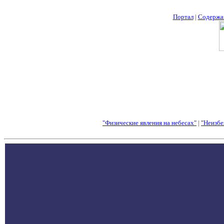
Портал
|
Содержа
"Физические явления на небесах"
|
"Неизбе