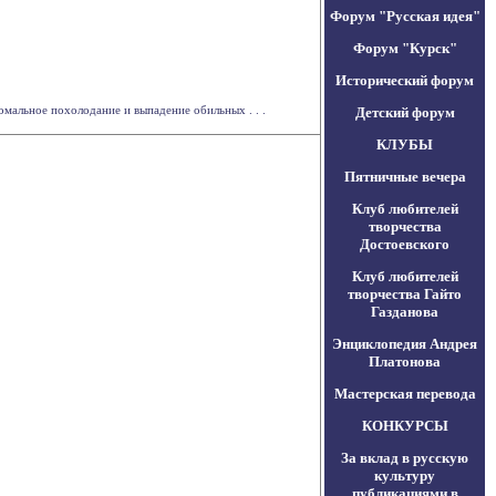
Форум "Русская идея"
Форум "Курск"
Исторический форум
мальное похолодание и выпадение обильных . . .
Детский форум
КЛУБЫ
Пятничные вечера
Клуб любителей
творчества
Достоевского
Клуб любителей
творчества Гайто
Газданова
Энциклопедия Андрея
Платонова
Мастерская перевода
КОНКУРСЫ
За вклад в русскую
культуру
публикациями в