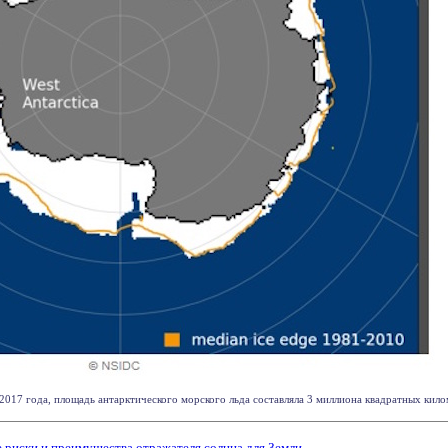
 2017 года, площадь антарктического морского льда составляла 3 миллиона квадратных километ
 риски и преимущества отражателя солнца для Земли