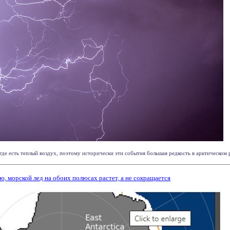
е есть теплый воздух, поэтому исторически эти события большая редкость в арктическом ре
 морской лед на обоих полюсах растет, а не сокращается