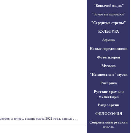
"Кошачий ящик"
"Золотые прииски"
"Сердитые стрелы"
КУЛЬТУРА
Афиша
Новые передвижники
Фотогалерея
Музыка
"Неизвестные" музеи
Риторика
Русские храмы и
монастыри
Видеоархив
ФИЛОСОФИЯ
ров, а теперь, в конце марта 2021 года, данные . . .
Современная русская
мысль