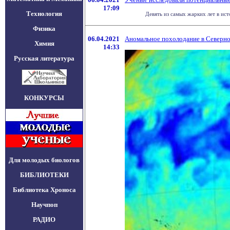
17:09
Технология
Девять из самых жарких лет в ист
Физика
06.04.2021
Аномальное похолодание в Северно
Химия
14:33
Русская литература
КОНКУРСЫ
Для молодых биологов
БИБЛИОТЕКИ
Библиотека Хроноса
Научпоп
РАДИО