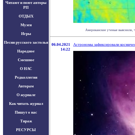
Читают и поют авторы
РП
ОТДЫХ
Музеи
Американские ученые выяснили, ч
Игры
Песни русского застолья
06.04.2021
Астрономы зафиксировали космиче
14:22
Народное
Смешное
О НАС
Редколлегия
Авторам
О журнале
Как читать журнал
Пишут о нас
Тираж
РЕСУРСЫ