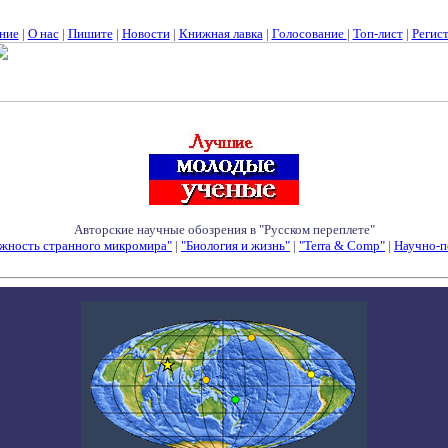
ние
|
О нас
|
Пишите
|
Новости
|
Книжная лавка
|
Голосование
|
Топ-лист
|
Регис
Авторские научные обозрения в "Русском переплете"
жность странного микромира"
|
"Биология и жизнь"
|
"Terra & Comp"
|
Научно-п
Семинары - Конференции - Симпозиумы - Конкурсы