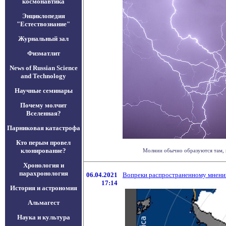
космонавтика
Энциклопедия
"Естествознание"
Журнальный зал
Физматлит
News of Russian Science
and Technology
Научные семинары
Почему молчит
Вселенная?
Парниковая катастрофа
Кто перым провел
клонирование?
Молнии обычно образуются там, гд
Хронология и
парахронология
06.04.2021
Вопреки распространенному мнению,
17:14
История и астрономия
Альмагест
Наука и культура