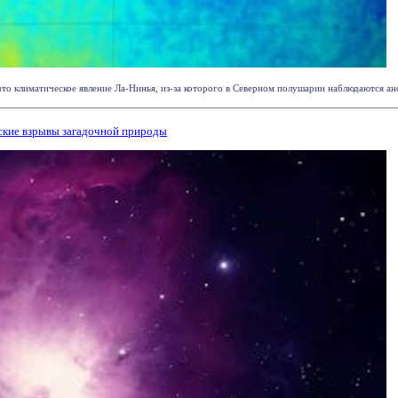
то климатическое явление Ла-Нинья, из-за которого в Северном полушарии наблюдаются ано
ские взрывы загадочной природы