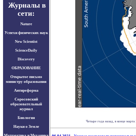
Журналы в
сети:
Nature
Успехи физических наук
New Scientist
ScienceDaily
Discovery
ОБРАЗОВАНИЕ
Открытое письмо
министру образования
Антиреформа
Соросовский
образовательный
журнал
Биология
Четыре года назад, в конце марта
Науки о Земле
Математика и Механика
06.04.2021
Ученые исследовали потенциальные