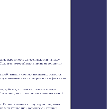
скую вероятность занесения жизни на нашу
р Соловьев, который выступил на мероприятии
 ракообразных и личинки насекомых остаются
кую возможность т.н. теории посева (она же —
ьев, добавив, что живые организмы могут
 астероид, то это могло стать началом земной
. Гипотеза появилась еще в девятнадцатом
нт на Международной космической станции