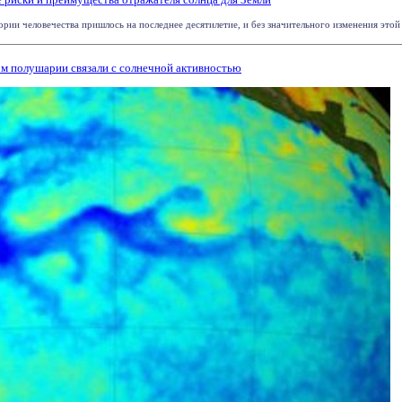
ории человечества пришлось на последнее десятилетие, и без значительного изменения этой
м полушарии связали с солнечной активностью