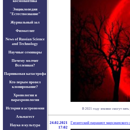
космонавтика
Энциклопедия
"Естествознание"
Журнальный зал
Физматлит
News of Russian Science
and Technology
Научные семинары
Почему молчит
Вселенная?
Парниковая катастрофа
Кто перым провел
клонирование?
Хронология и
парахронология
История и астрономия
В 2021 году земляне смогут пять 
Альмагест
24.02.2021
Гигантский парашют марсианского 
Наука и культура
17:02