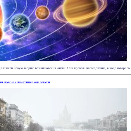
дложили новую теорию возникновения жизни. Они провели исследование, в ходе которого выя
ии новой климатической эпохи