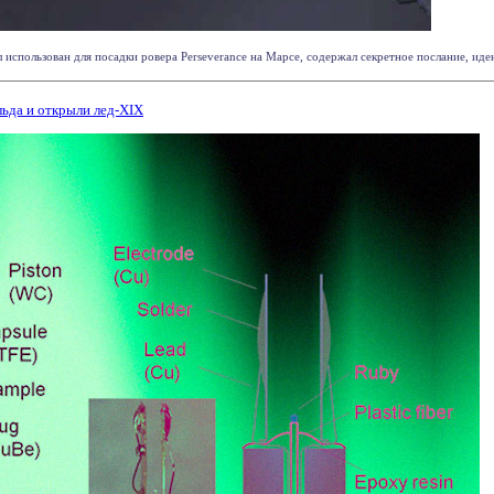
использован для посадки ровера Perseverance на Марсе, содержал секретное послание, иде
ьда и открыли лед-XIX