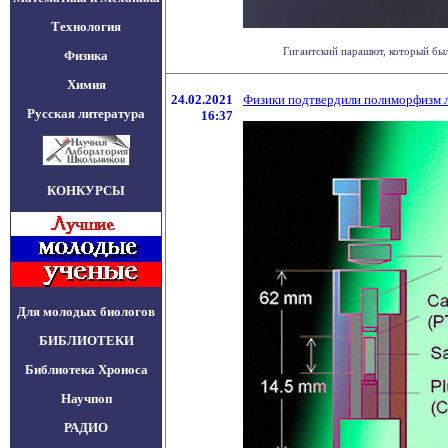
Технология
Гигантский парашют, который был 
Физика
Химия
24.02.2021
Физики подтвердили полиморфизм л
Русская литература
16:37
КОНКУРСЫ
Для молодых биологов
БИБЛИОТЕКИ
Библиотека Хроноса
Научпоп
РАДИО