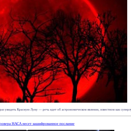
раз увидеть Красную Луну — речь идет об астрономическом явлении, известном как суперлун
ровера НАСА несет зашифрованное послание