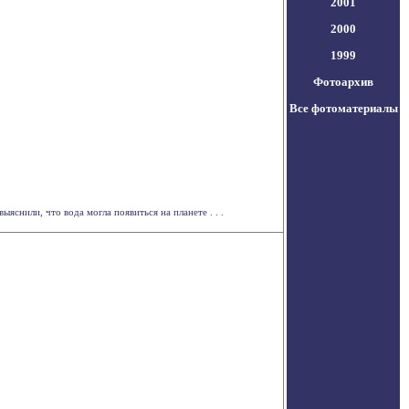
2001
2000
1999
Фотоархив
Все фотоматериалы
снили, что вода могла появиться на планете . . .