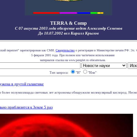
TERRA & Comp
С 07 августа 2003 года обозрение ведет Александр Семенов
До 10.07.2002 вел Кирилл Крылов
ский переплет" зарегистрирован как СМИ.
Свидетельство
о регистрации в Министерстве печати РФ: Эл. 
5 февраля 2001 года. При полном или частичном использовании
материалов ссылка на www.pereplet.ru обязательна.
Тип запроса:
"И"
"Или"
ужена в другой галактике
ии более полумиллиарда световых лет астрономы обнаружили молекулярный кислород. Несмот
ьно приблизится к Земле 5 раз