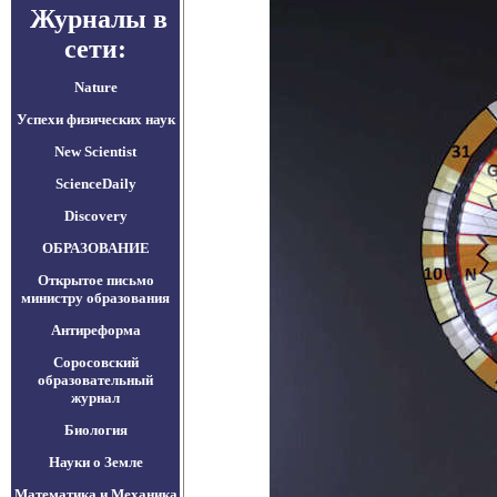
Журналы в
сети:
Nature
Успехи физических наук
New Scientist
ScienceDaily
Discovery
ОБРАЗОВАНИЕ
Открытое письмо
министру образования
Антиреформа
Соросовский
образовательный
журнал
Биология
Науки о Земле
Математика и Механика