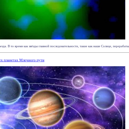
езда. В то время как звёзды главной последовательности, такие как наше Солнце, перерабатыв
ех планетах Млечного пути