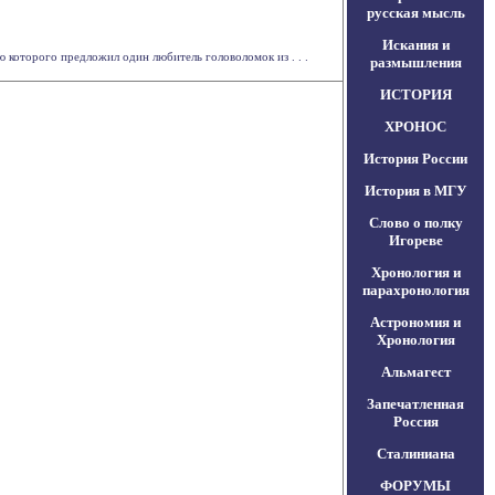
русская мысль
Искания и
ю которого предложил один любитель головоломок из . . .
размышления
ИСТОРИЯ
ХРОНОС
История России
История в МГУ
Слово о полку
Игореве
Хронология и
парахронология
Астрономия и
Хронология
Альмагест
Запечатленная
Россия
Сталиниана
ФОРУМЫ