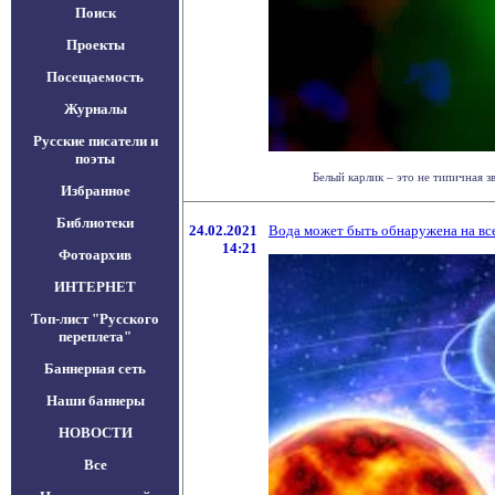
Поиск
Проекты
Посещаемость
Журналы
Русские писатели и
поэты
Белый карлик – это не типичная зв
Избранное
Библиотеки
24.02.2021
Вода может быть обнаружена на вс
14:21
Фотоархив
ИНТЕРНЕТ
Топ-лист "Русского
переплета"
Баннерная сеть
Наши баннеры
НОВОСТИ
Все