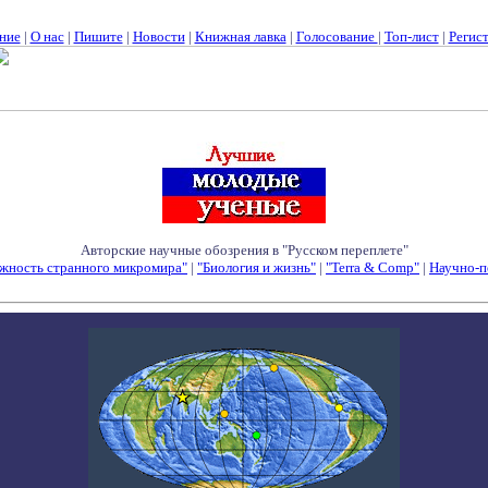
ние
|
О нас
|
Пишите
|
Новости
|
Книжная лавка
|
Голосование
|
Топ-лист
|
Регис
Авторские научные обозрения в "Русском переплете"
жность странного микромира"
|
"Биология и жизнь"
|
"Terra & Comp"
|
Научно-п
Семинары - Конференции - Симпозиумы - Конкурсы