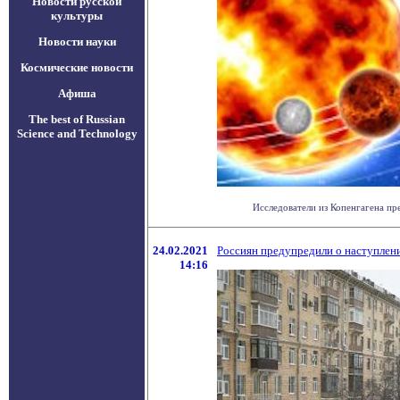
Новости русской
культуры
Новости науки
Космические новости
Афиша
The best of Russian
Science and Technology
Исследователи из Копенгагена пре
24.02.2021
Россиян предупредили о наступлен
14:16