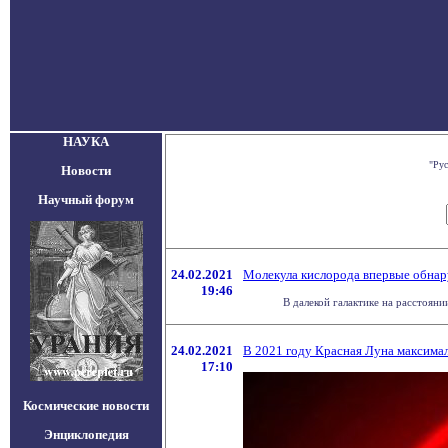
НАУКА
"Рус
Новости
Научный форум
24.02.2021
Молекула кислорода впервые обнар
19:46
В далекой галактике на расстоян
24.02.2021
В 2021 году Красная Луна максимал
17:10
Космические новости
Энциклопедия