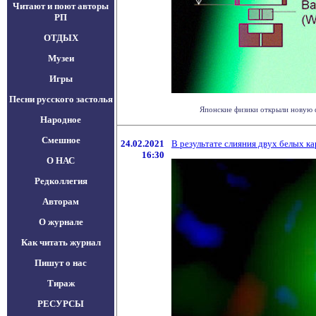
Читают и поют авторы
РП
ОТДЫХ
Музеи
Игры
Песни русского застолья
Японские физики открыли новую ф
Народное
Смешное
24.02.2021
В результате слияния двух белых ка
16:30
О НАС
Редколлегия
Авторам
О журнале
Как читать журнал
Пишут о нас
Тираж
РЕСУРСЫ