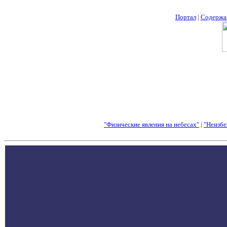
Портал
|
Содержа
"Физические явления на небесах"
|
"Неизбе