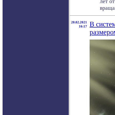
лет о
враща
20.02.2021
В систе
16:17
размеро