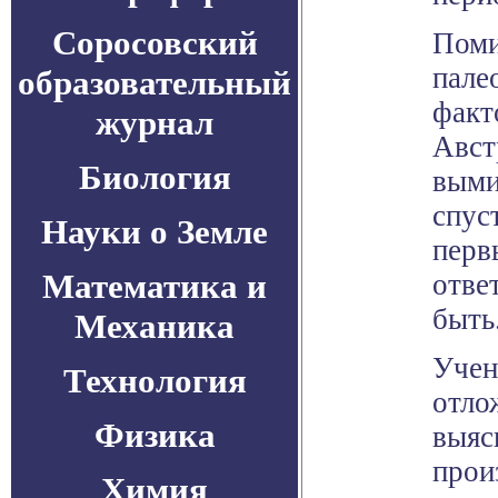
Соросовский
Поми
пале
образовательный
факт
журнал
Авст
Биология
выми
спус
Науки о Земле
перв
Математика и
отве
быть
Механика
Учен
Технология
отло
Физика
выяс
прои
Химия