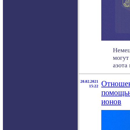
Немец
могут
азота 
20.02.2021
Отношен
15:22
помощью
ионов