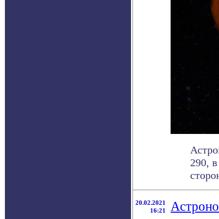
Астро
290, 
сторон
20.02.2021
Астроно
16:21