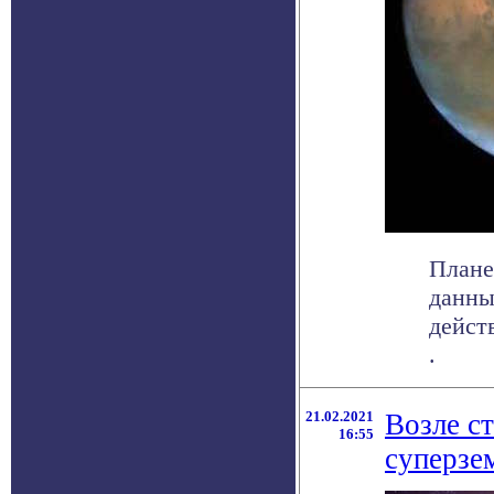
Плане
данны
дейст
.
21.02.2021
Возле с
16:55
суперзе