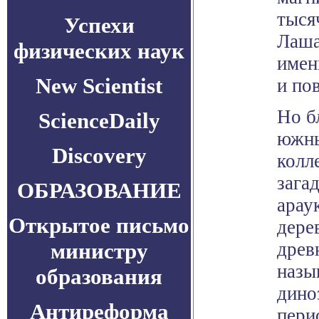
тыся
Успехи
Лаша
физических наук
имен
New Scientist
и по
Но б
ScienceDaily
южны
Discovery
колл
зага
ОБРАЗОВАНИЕ
арау
Открытое письмо
дере
министру
древ
назы
образования
дино
Антиреформа
пери