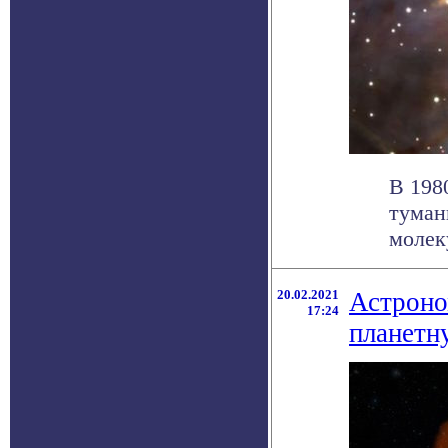
В 198
туман
молек
20.02.2021
Астроно
17:24
планетн