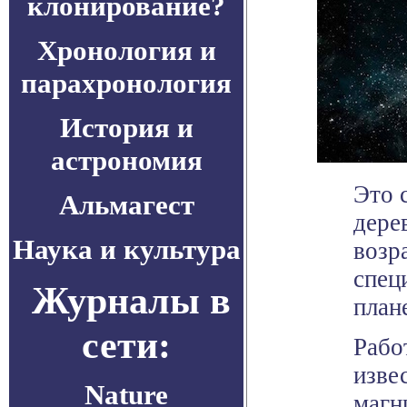
клонирование?
Хронология и
парахронология
История и
астрономия
Это 
Альмагест
дере
Наука и культура
возр
спец
Журналы в
план
сети:
Рабо
изве
Nature
магн