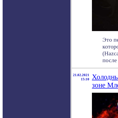
Это п
котор
(Hazc
после .
21.02.2021
Холодны
15:10
зоне Мл