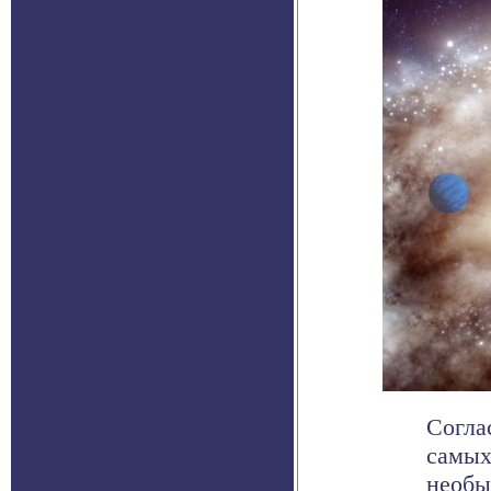
Согла
самых
необы