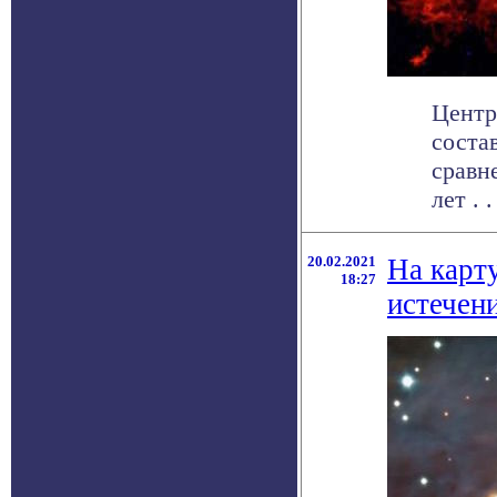
Центр
соста
сравн
лет . .
20.02.2021
На карт
18:27
истечен