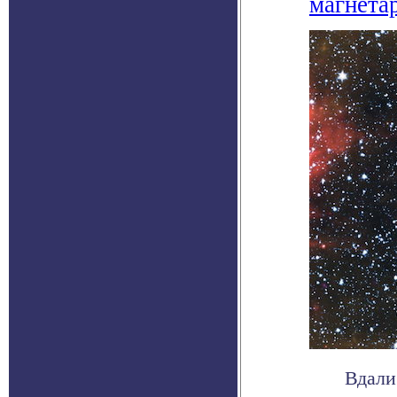
магнета
Вдали