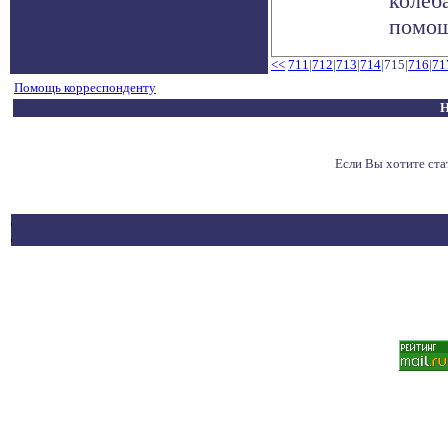
колеб
помощ
<<
711
|
712
|
713
|
714
|715|
716
|
71
Помощь корреспонденту
Н
Если Вы хотите ст