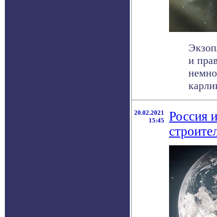
Экзоп
и пра
немно
карлик
20.02.2021
Россия 
15:45
строите