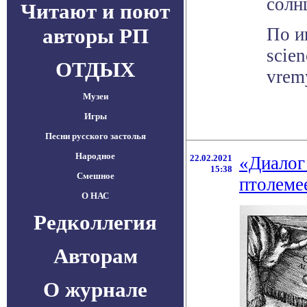
солн
Читают и поют
авторы РП
По и
scien
ОТДЫХ
vrem
Музеи
Игры
Песни русского застолья
Народное
22.02.2021
«Диалог
15:38
Смешное
птолеме
О НАС
Редколлегия
Авторам
О журнале