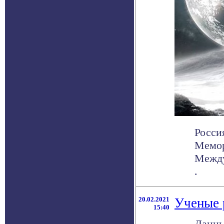
Росси
Мемор
Между
.
20.02.2021
Ученые 
15:40
Данны