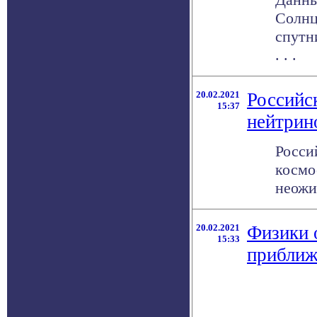
Солнц
спутн
. . .
20.02.2021
Российс
15:37
нейтрин
Росси
космо
неожи
20.02.2021
Физики 
15:33
приближ