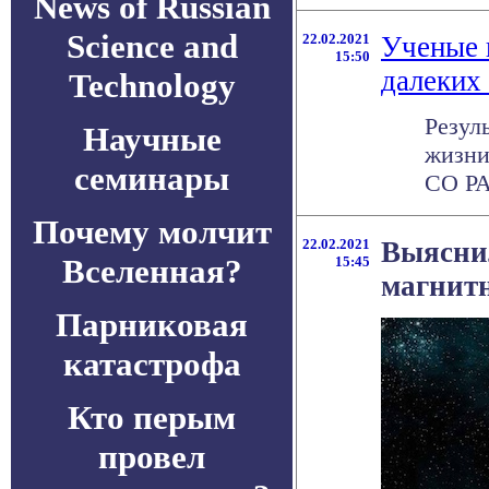
News of Russian
Science and
22.02.2021
Ученые 
15:50
далеких
Technology
Резул
Научные
жизни
семинары
СО РА
Почему молчит
22.02.2021
Выяснил
Вселенная?
15:45
магнитн
Парниковая
катастрофа
Кто перым
провел