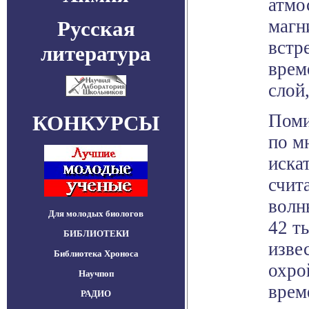
атмо
магн
Русская
встр
литература
врем
слой,
Поми
КОНКУРСЫ
по м
иска
счит
волн
Для молодых биологов
42 т
БИБЛИОТЕКИ
изве
Библиотека Хроноса
охро
Научпоп
врем
РАДИО