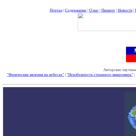
Портал
|
Содержание
|
О нас
|
Пишите
|
Новости
|
Авторские научные
"Физические явления на небесах"
|
"Неизбежность странного микромира"
|
Семинары - Конфе