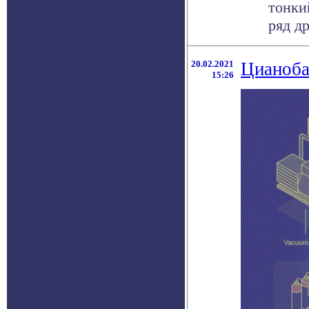
тонки
ряд др
20.02.2021
Цианоба
15:26