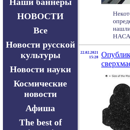
Наши баннеры
Некот
НОВОСТИ
опред
нашли
Все
НАСА .
Новости русской
культуры
22.02.2021
Опублик
15:28
сверхма
Новости науки
Космические
новости
Афиша
The best of