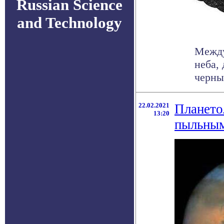
Russian Science
and Technology
Между
неба,
черны
22.02.2021
Плането
13:20
пыльным