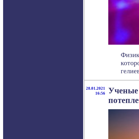
Физик
котор
гелие
28.01.2021
Ученые 
16:56
потепле