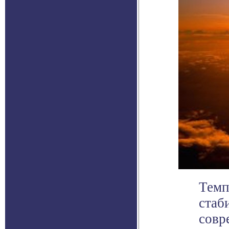
Темп
стаб
совр