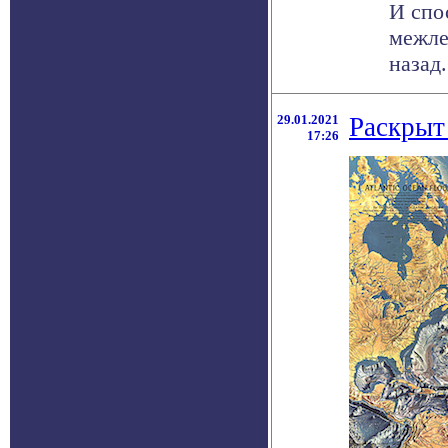
И спо
межле
назад
29.01.2021
Раскрыт
17:26