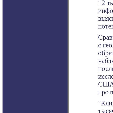
12 т
инфо
выяс
поте
Срав
с ге
обра
набл
посл
иссл
США,
прот
"Кли
тыся