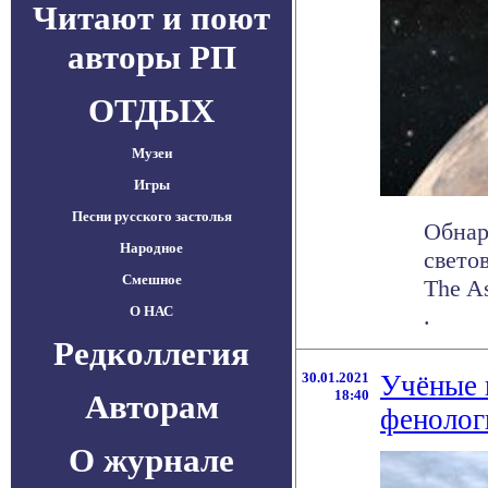
Читают и поют
авторы РП
ОТДЫХ
Музеи
Игры
Песни русского застолья
Обнар
Народное
свето
Смешное
The As
О НАС
.
Редколлегия
30.01.2021
Учёные 
18:40
Авторам
фенолог
О журнале