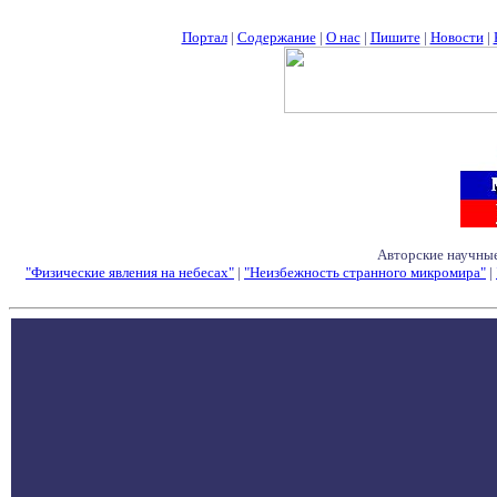
Портал
|
Содержание
|
О нас
|
Пишите
|
Новости
|
Авторские научные
"Физические явления на небесах"
|
"Неизбежность странного микромира"
|
Семинары - Конфе