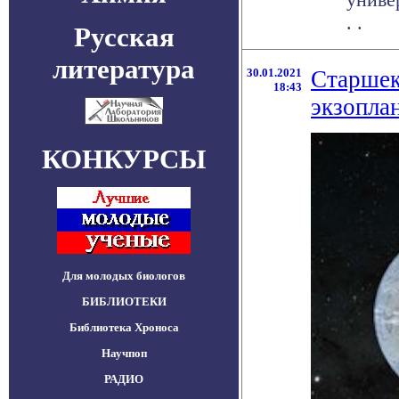
. .
Русская
литература
30.01.2021
Старшек
18:43
экзопла
КОНКУРСЫ
Для молодых биологов
БИБЛИОТЕКИ
Библиотека Хроноса
Научпоп
РАДИО