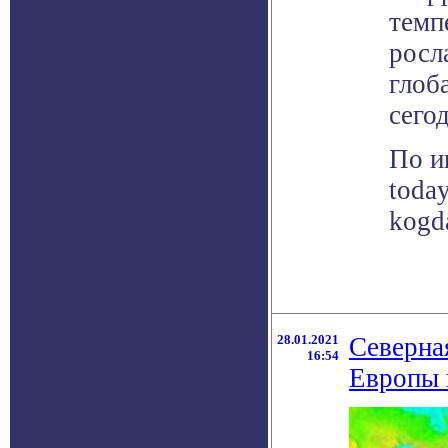
темп
росла
глоб
сего
По и
toda
kogd
28.01.2021
Северна
16:54
Европы н