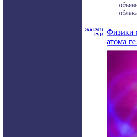
объяв
облак
28.01.2021
Физики 
17:16
атома ге