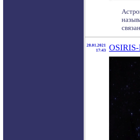
Астро
назыв
связа
28.01.2021
OSIRIS-
17:43