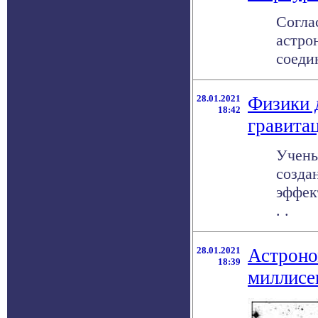
Согла
астро
соедин
28.01.2021
Физики 
18:42
гравита
Учены
созда
эффек
. .
28.01.2021
Астроно
18:39
миллисе