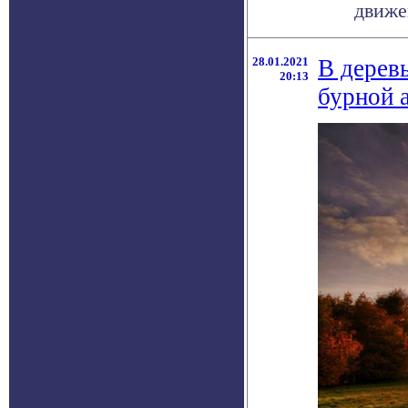
движен
28.01.2021
В дерев
20:13
бурной 