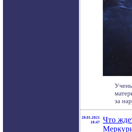
Учены
матер
за на
28.01.2021
Что ждет
18:47
Меркур