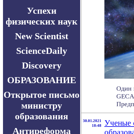
Успехи
физических наук
New Scientist
ScienceDaily
Discovery
ОБРАЗОВАНИЕ
Один 
Открытое письмо
GECAM
министру
Предпо
образования
30.01.2021
Ученые 
18:48
Антиреформа
образов