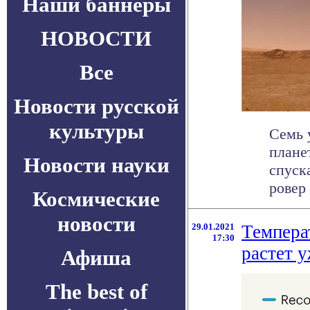
Наши баннеры
НОВОСТИ
Все
Новости русской
культуры
Семь 
плане
Новости науки
спуск
ровер .
Космические
новости
29.01.2021
Темпера
17:30
растет у
Афиша
The best of