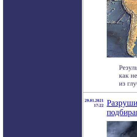
Резул
как н
из глу
29.01.2021
Разруши
17:22
подбира