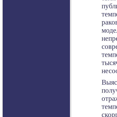
публ
темп
рако
моде
непр
совр
темп
тыся
несо
Выяс
полу
отра
темп
скор