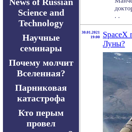
News of Russian
Манче
докто
Science and
. .
Technology
30.01.2021
SpaceX 
Научные
19:00
Луны?
семинары
Почему молчит
Вселенная?
Парниковая
катастрофа
Кто перым
провел