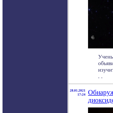
Учены
объяв
изучи
. .
28.01.2021
Обнаруж
17:24
диоксид