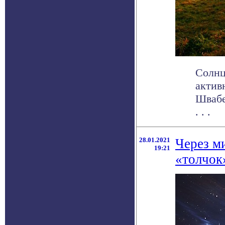
Солнц
актив
Швабе
. . .
28.01.2021
Через м
19:21
«толчок