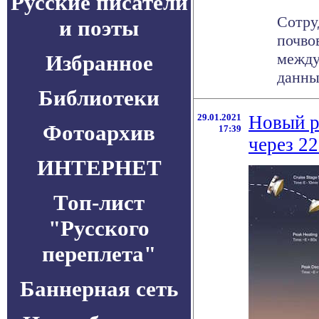
Русские писатели
Сотру
и поэты
почво
между
Избранное
данных
Библиотеки
29.01.2021
Новый р
Фотоархив
17:39
через 22
ИНТЕРНЕТ
Топ-лист
"Русского
переплета"
Баннерная сеть