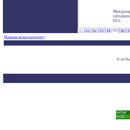
Междунар
(ultralum
NGC . . .
<<
741
|
742
|
743
|
744
|745|
746
|
74
Помощь корреспонденту
Если Вы