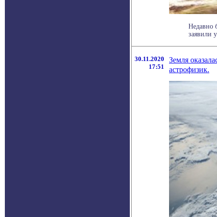
Недавно 
заявили у
30.11.2020
Земля оказала
17:51
астрофизик.