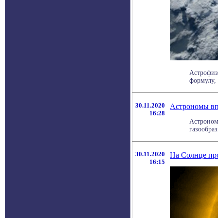
Астрофиз
формулу, 
30.11.2020
Астрономы вп
16:28
Астроном
газообраз
30.11.2020
На Солнце пр
16:15