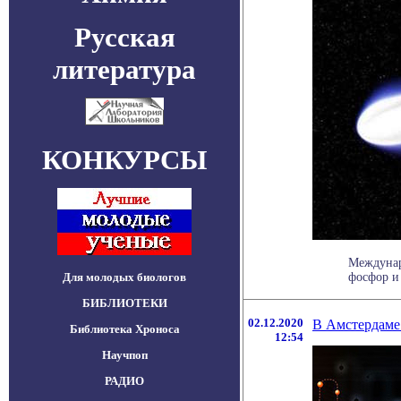
Русская
литература
КОНКУРСЫ
Междунар
Для молодых биологов
фосфор и 
БИБЛИОТЕКИ
02.12.2020
В Амстердаме
Библиотека Хроноса
12:54
Научпоп
РАДИО