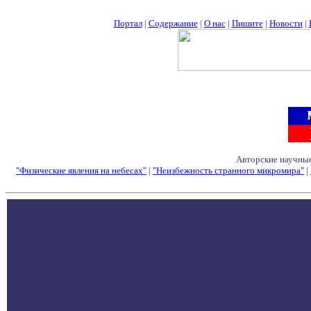
Портал
|
Содержание
|
О нас
|
Пишите
|
Новости
|
Авторские научные
"Физические явления на небесах"
|
"Неизбежность странного микромира"
|
Семинары - Конфе