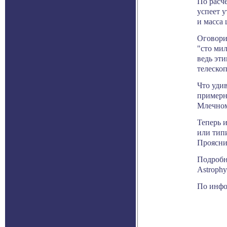
По расчё
успеет у
и масса 
Оговори
"сто ми
ведь эт
телеско
Что удив
примерно
Млечном
Теперь 
или тип
Проясни
Подробн
Astrophys
По инфор