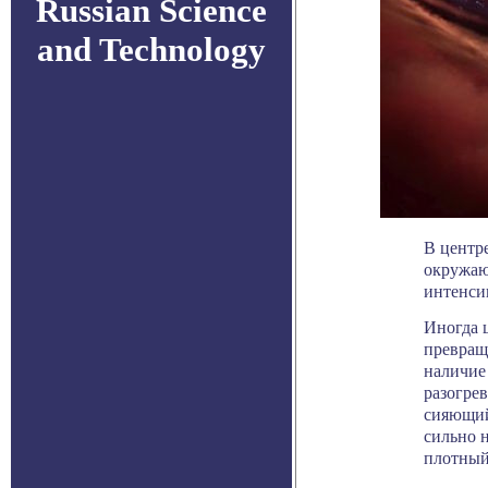
Russian Science
and Technology
В центр
окружаю
интенси
Иногда ц
превращ
наличие 
разогрев
сияющий
сильно н
плотный