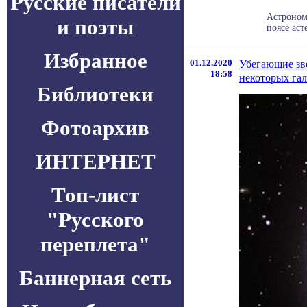
Русские писатели
Астроном
и поэты
поясе аст
Избранное
01.12.2020
Убегающие зве
18:58
некоторых га
Библиотеки
Фотоархив
ИНТЕРНЕТ
Топ-лист
"Русского
переплета"
Баннерная сеть