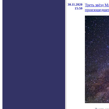
30.11.2020
Треть звёзд М
15:59
произошедшег