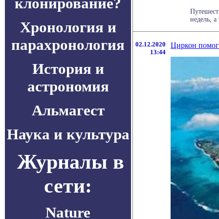
клонирование?
Путешест
недель, а
Хронология и
парахронология
02.12.2020
Циркон помог
13:44
История и
астрономия
Альмагест
Наука и культура
Журналы в
сети:
Nature