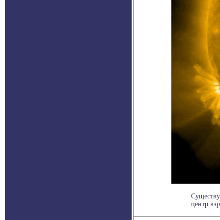
Существу
центр взр