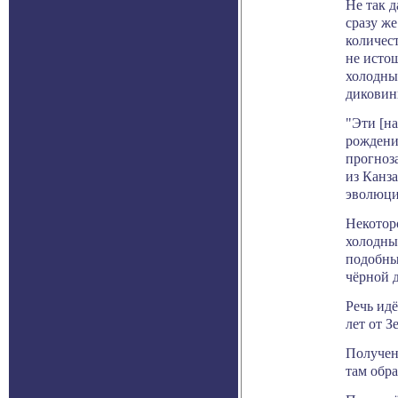
Не так д
сразу же
количест
не исто
холодны
диковин
"Эти [н
рождени
прогноза
из Канза
эволюци
Некотор
холодны
подобны
чёрной д
Речь ид
лет от 
Получен
там обр