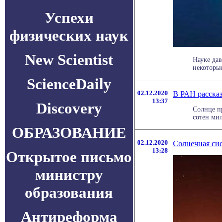
Успехи
физических наук
New Scientist
Науке да
некоторые
ScienceDaily
02.12.2020
В РАН рассказ
13:37
Discovery
Солнце п
сотен мил
ОБРАЗОВАНИЕ
02.12.2020
Солнечная сис
13:28
Открытое письмо
министру
образования
Антиреформа