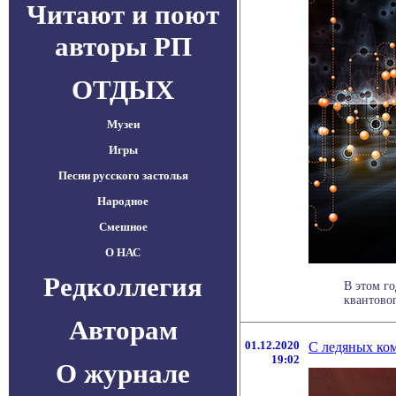
Читают и поют
авторы РП
ОТДЫХ
Музеи
Игры
Песни русского застолья
Народное
Смешное
О НАС
Редколлегия
В этом г
квантовог
Авторам
01.12.2020
С ледяных ком
19:02
О журнале