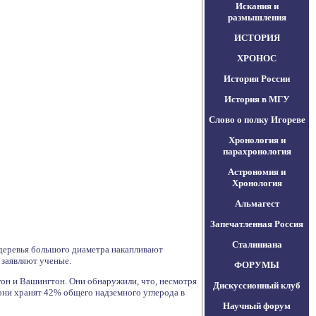
Искания и
размышления
ИСТОРИЯ
ХРОНОС
История России
История в МГУ
Слово о полку Игореве
Хронология и
парахронология
Астрономия и
Хронология
Альмагест
Запечатленная Россия
Сталиниана
е деревья большого диаметра накапливают
 заявляют ученые.
ФОРУМЫ
гон и Вашингтон. Они обнаружили, что, несмотря
Дискуссионный клуб
 они хранят 42% общего надземного углерода в
Научный форум