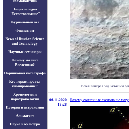
космонавтика
Энциклопедия
"Естествознание"
Журнальный зал
Физматлит
News of Russian Science
and Technology
Научные семинары
Почему молчит
Вселенная?
Парниковая катастрофа
Кто перым провел
клонирование?
Новый минерал под названием дон
Хронология и
парахронология
06.11.2020
Почему солнечные аксионы не мог
13:28
История и астрономия
Альмагест
Наука и культура