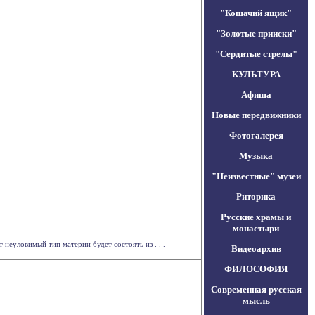
"Кошачий ящик"
"Золотые прииски"
"Сердитые стрелы"
КУЛЬТУРА
Афиша
Новые передвижники
Фотогалерея
Музыка
"Неизвестные" музеи
Риторика
Русские храмы и
монастыри
неуловимый тип материи будет состоять из . . .
Видеоархив
ФИЛОСОФИЯ
Современная русская
мысль