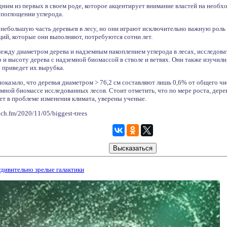
дним из первых в своем роде, которое акцентирует внимание властей на необ
 поглощении углерода.
небольшую часть деревьев в лесу, но они играют исключительно важную роль д
ий, которые они выполняют, потребуются сотни лет.
ежду диаметром дерева и надземным накоплением углерода в лесах, исследова
 и высоту дерева с надземной биомассой в стволе и ветвях. Они также изучили
 приведет их вырубка.
показало, что деревья диаметром > 76,2 см составляют лишь 0,6% от общего чи
мной биомассе исследованных лесов. Стоит отметить, что по мере роста, дере
т в проблеме изменения климата, уверены ученые.
ch.fm/2020/11/05/biggest-trees
дивительно зрелые галактики