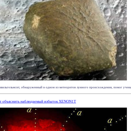
вильгельмсит, обнаруженный в одном из метеоритов лунного происхождения, помог ученым 
ут объяснить наблюдаемый избыток XENON1T