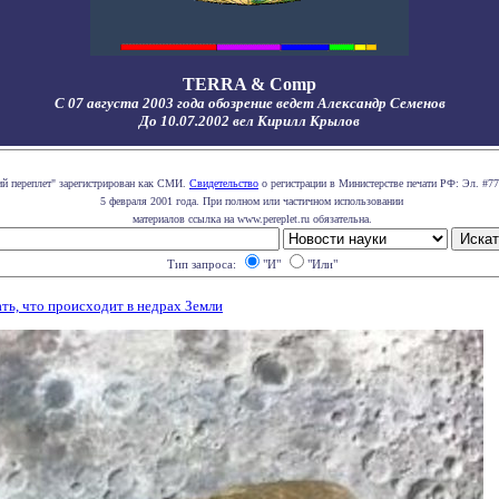
TERRA & Comp
С 07 августа 2003 года обозрение ведет Александр Семенов
До 10.07.2002 вел Кирилл Крылов
ий переплет" зарегистрирован как СМИ.
Свидетельство
о регистрации в Министерстве печати РФ: Эл. #77
5 февраля 2001 года. При полном или частичном использовании
материалов ссылка на www.pereplet.ru обязательна.
Тип запроса:
"И"
"Или"
ть, что происходит в недрах Земли