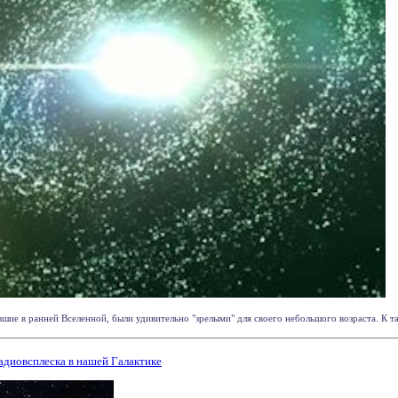
шие в ранней Вселенной, были удивительно "зрелыми" для своего небольшого возраста. К та
адиовсплеска в нашей Галактике