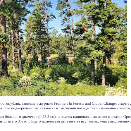
ю, опубликованному в журнале Frontiers in Forests and Global Change, стары
а. Это подчеркивает их важность в смягчении последствий изменения климата,
ья большого диаметра (> 53,3 см) на землях национальных лесов в штатах Оре
дится всего 3% от общего количества деревьев на изучаемых участках, именно