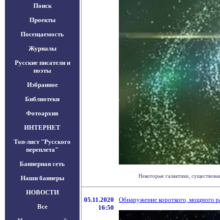
Поиск
Проекты
Посещаемость
Журналы
Русские писатели и
поэты
Избранное
Библиотеки
Фотоархив
ИНТЕРНЕТ
Топ-лист "Русского
переплета"
Баннерная сеть
Некоторые галактики, существовав
Наши баннеры
НОВОСТИ
05.11.2020
Обнаружение короткого, мощного р
Все
16:50