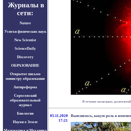
Журналы в
сети:
Nature
Успехи физических наук
New Scientist
ScienceDaily
Discovery
ОБРАЗОВАНИЕ
Открытое письмо
министру образования
Антиреформа
Соросовский
образовательный
В течение нескольких десятилетий
журнал
Биология
05.11.2020
Выяснилось, какую роль в измене
17:21
Науки о Земле
Математика и Механика