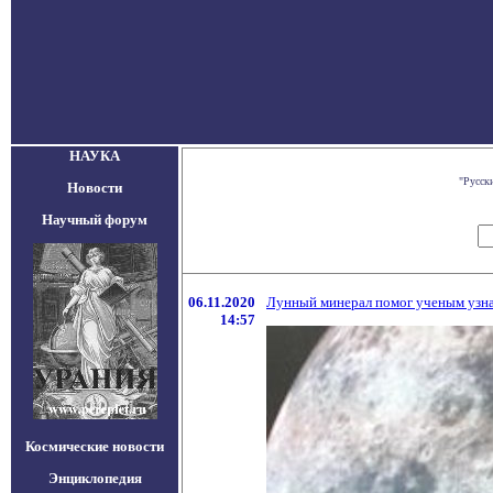
НАУКА
"Русск
Новости
Научный форум
06.11.2020
Лунный минерал помог ученым узна
14:57
Космические новости
Энциклопедия