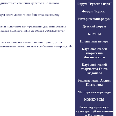
ходимость сохранения деревьев большого
Форум "Русская идея"
Форум "Курск"
ля всего лесного сообщества. на замену
Исторический форум
тели использовали уравнения для конкретных
Детский форум
, какая доля крупных деревьев составляет от
КЛУБЫ
Пятничные вечера
сла стволов, но именно на них приходится
вья-гиганты накапливают все больше углерода. Их
Клуб любителей
творчества
Достоевского
Клуб любителей
творчества Гайто
Газданова
Энциклопедия Андрея
Платонова
Мастерская перевода
КОНКУРСЫ
За вклад в русскую
культуру публикациями
в Интернете