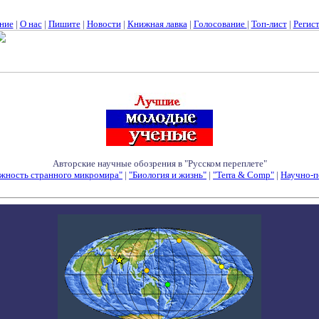
ние
|
О нас
|
Пишите
|
Новости
|
Книжная лавка
|
Голосование
|
Топ-лист
|
Регис
Авторские научные обозрения в "Русском переплете"
жность странного микромира"
|
"Биология и жизнь"
|
"Terra & Comp"
|
Научно-п
Семинары - Конференции - Симпозиумы - Конкурсы