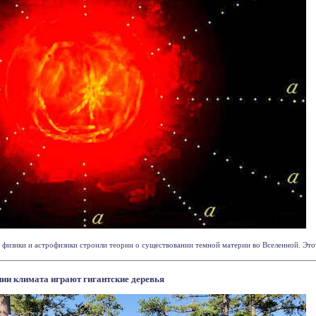
 физики и астрофизики строили теории о существовании темной материи во Вселенной. Этот 
нии климата играют гигантские деревья