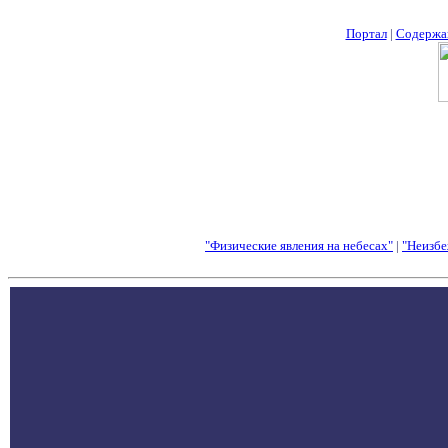
Портал
|
Содержа
"Физические явления на небесах"
|
"Неизбе