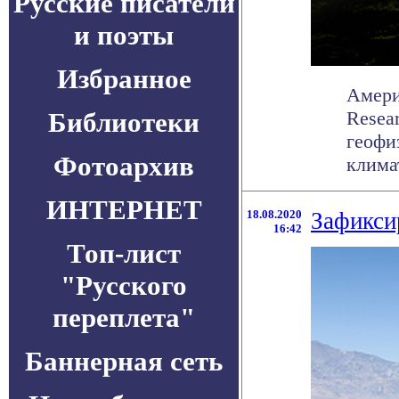
Русские писатели
и поэты
Избранное
Амери
Библиотеки
Resea
геофи
Фотоархив
климат
ИНТЕРНЕТ
18.08.2020
Зафикси
16:42
Топ-лист
"Русского
переплета"
Баннерная сеть