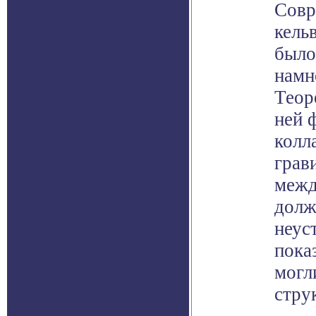
Совр
кель
было
намн
Теор
ней 
колл
грав
межд
долж
неус
пока
могл
стру