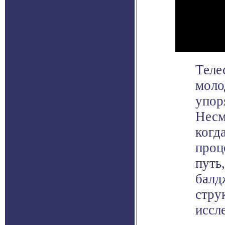
Теле
моло
упор
Несм
когд
проц
путь
балд
стру
иссл