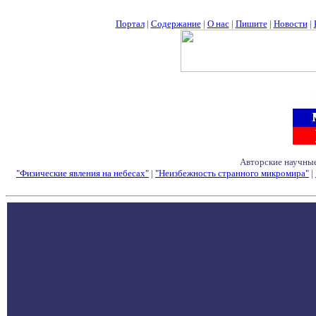
Портал
|
Содержание
|
О нас
|
Пишите
|
Новости
|
Авторские научные
"Физические явления на небесах"
|
"Неизбежность странного микромира"
|
Семинары - Конфе