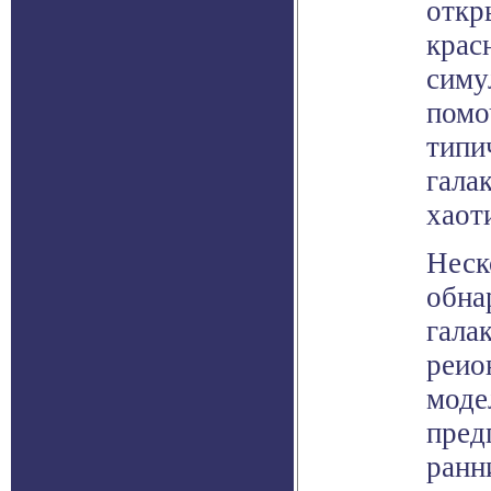
откр
крас
симу
помо
типи
гала
хаот
Неск
обна
гала
реио
моде
пред
ранн