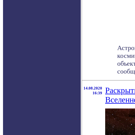
Астро
косми
объек
сообща
14.08.2020
Раскрыт
16:39
Вселенн