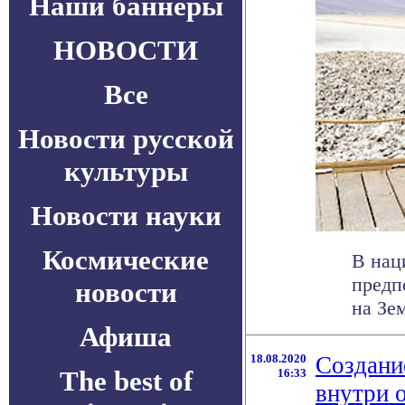
Наши баннеры
НОВОСТИ
Все
Новости русской
культуры
Новости науки
Космические
В нац
предп
новости
на Зе
Афиша
18.08.2020
Создани
The best of
16:33
внутри 