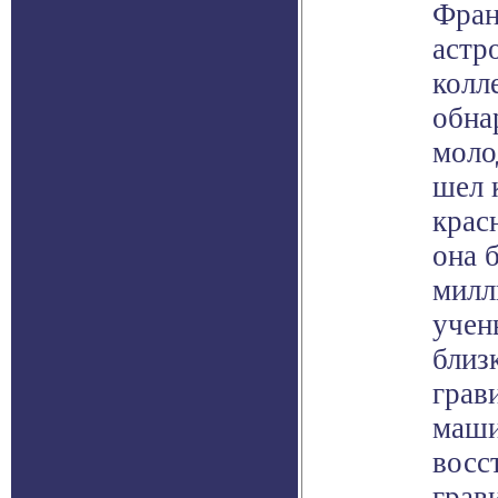
Фран
астр
колл
обна
моло
шел 
крас
она 
милл
учен
близ
грав
маши
восс
грав