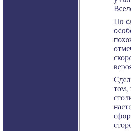
Всел
По с
особ
похо
отме
скор
веро
Сдел
том,
стол
наст
сфор
стор