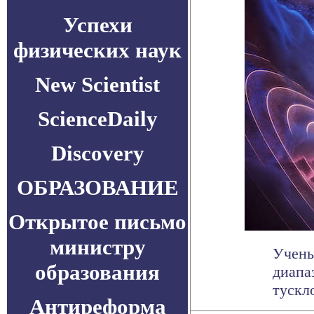
Успехи
физических наук
New Scientist
ScienceDaily
Discovery
ОБРАЗОВАНИЕ
Открытое письмо
министру
Учены
образования
диапа
тускло
Антиреформа