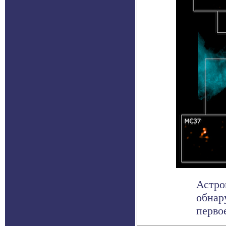
Астро
обнар
перво