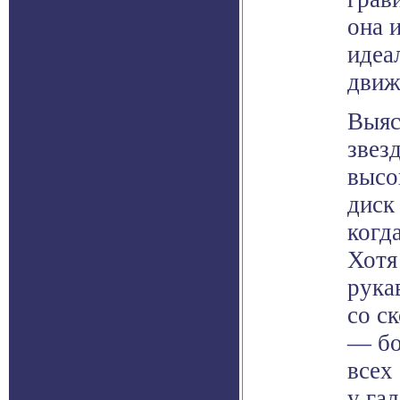
она 
идеа
движ
Выяс
звез
высо
диск
когд
Хотя
рука
со с
— бо
всех
у га