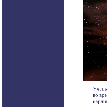
Учены
во вр
карли