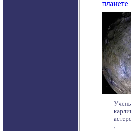
планете
Учены
карли
астер
.