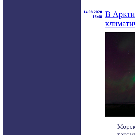
14.08.2020
В Аркти
16:48
климати
Морск
таком