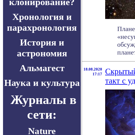
клонирование?
Хронология и
парахронология
Плане
«несу
История и
обсуж
астрономия
планет,
Альмагест
18.08.2020
Скрытый
17:17
такт с 
Наука и культура
Журналы в
сети:
Nature