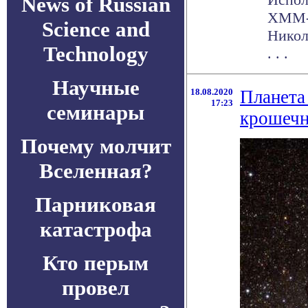
News of Russian
XMM-N
Science and
Никол
Technology
. . .
Научные
18.08.2020
Планета 
17:23
семинары
крошечн
Почему молчит
Вселенная?
Парниковая
катастрофа
Кто перым
провел