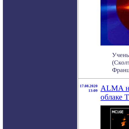
Учены
(Скол
Франце
17.08.2020
ALMA на
13:09
облаке 