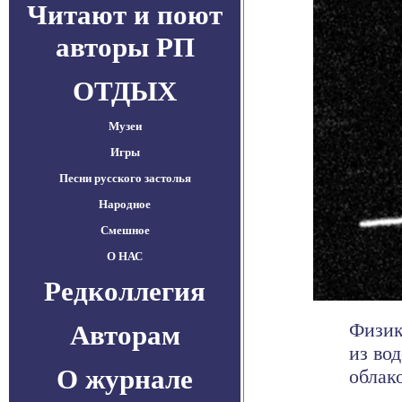
Читают и поют
авторы РП
ОТДЫХ
Музеи
Игры
Песни русского застолья
Народное
Смешное
О НАС
Редколлегия
Физик
Авторам
из во
О журнале
облак