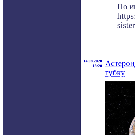
По и
http
sister
14.08.2020
Астерои
18:20
губку