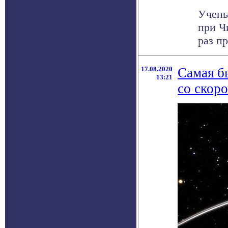
Учены
при Ч
раз п
17.08.2020
Самая бы
13:21
со скор