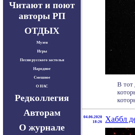
Читают и поют
авторы РП
ОТДЫХ
Музеи
Игры
Песни русского застолья
Народное
Смешное
В тот
О НАС
котор
Редколлегия
которы
Авторам
04.06.2020
Хаббл д
18:26
О журнале