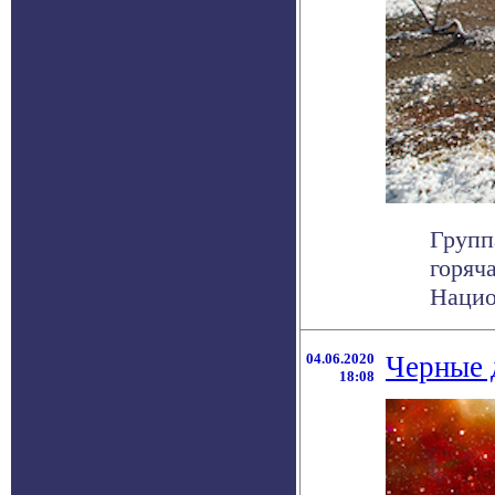
Групп
горяч
Национ
04.06.2020
Черные 
18:08