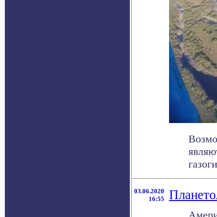
Возмо
являю
газоги
03.06.2020
Плането
16:55
Амери