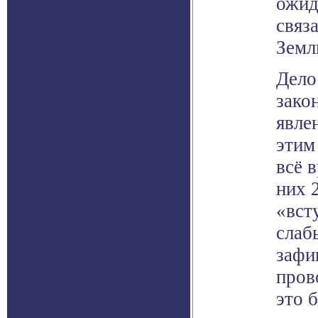
ожид
связ
Земл
Дело
зако
явле
этим
всё 
них 
«вст
слаб
зафи
пров
это 