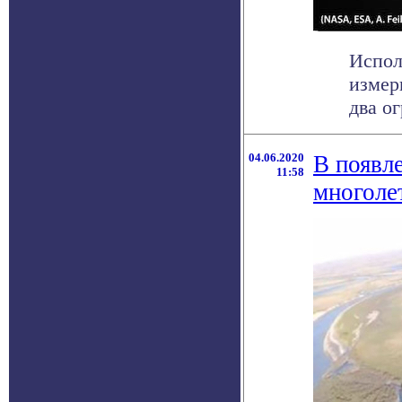
Испол
измер
два о
04.06.2020
В появл
11:58
многоле