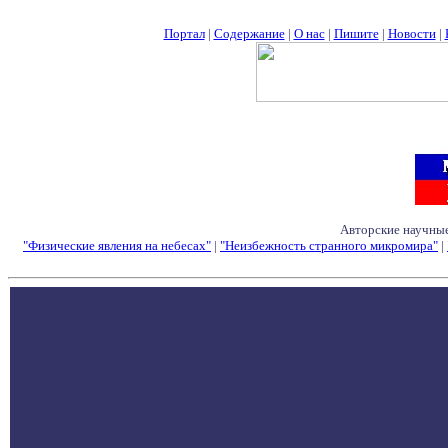
Портал
|
Содержание
|
О нас
|
Пишите
|
Новости
|
Авторские научные
"Физические явления на небесах"
|
"Неизбежность странного микромира"
|
Семинары - Конфе