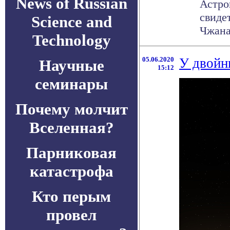
News of Russian
Астро
свиде
Science and
Чжана,
Technology
05.06.2020
У двойн
Научные
15:12
семинары
Почему молчит
Вселенная?
Парниковая
катастрофа
Кто перым
провел