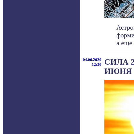
Астро
форми
а еще
04.06.2020
СИЛА 
12:30
ИЮНЯ 