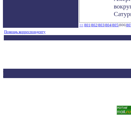
вокру
Сатурн
<<
801
|
802
|
803
|
804
|
805
|806|
80
Помощь корреспонденту