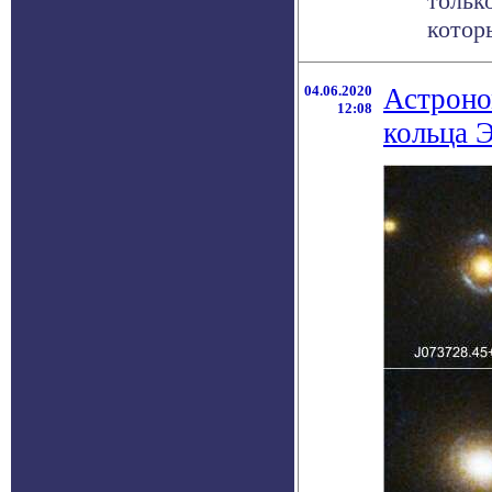
тольк
котор
04.06.2020
Астроно
12:08
кольца 