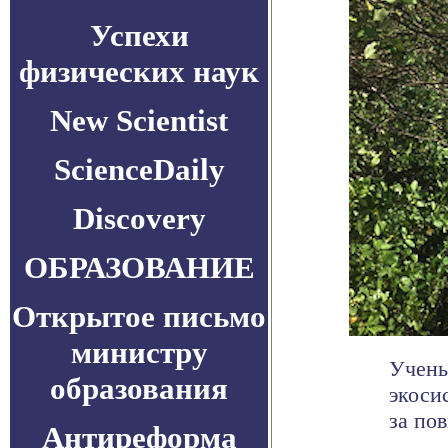
Успехи
физических наук
New Scientist
ScienceDaily
Discovery
ОБРАЗОВАНИЕ
Открытое письмо
министру
Учены
образования
экоси
за пов
Антиреформа