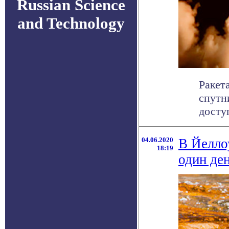
Russian Science
and Technology
Ракет
спутн
досту
04.06.2020
В Йелло
18:19
один де