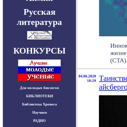
Русская
литература
Иннов
КОНКУРСЫ
жизне
(CTA)
04.06.2020
Таинств
18:29
айсберг
Для молодых биологов
БИБЛИОТЕКИ
Библиотека Хроноса
Научпоп
РАДИО