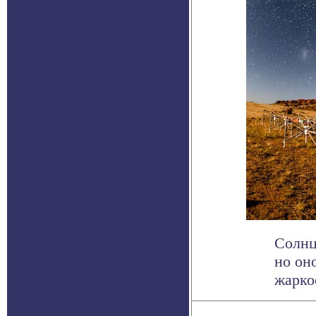
Солнц
но он
жаркое