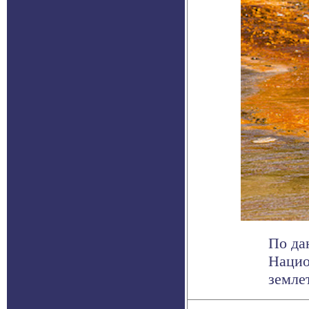
По да
Нацио
земле