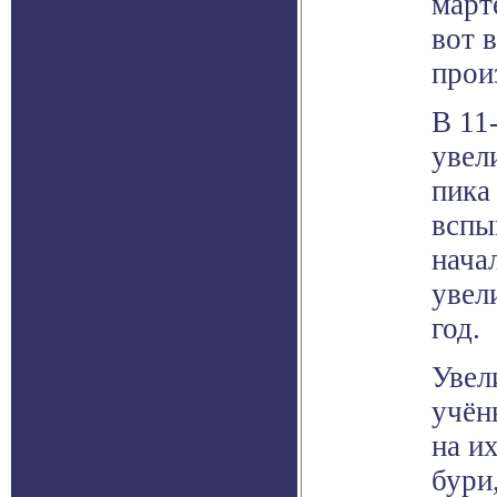
март
вот 
прои
В 11
увел
пика
вспы
нача
увел
год.
Увел
учён
на и
бури