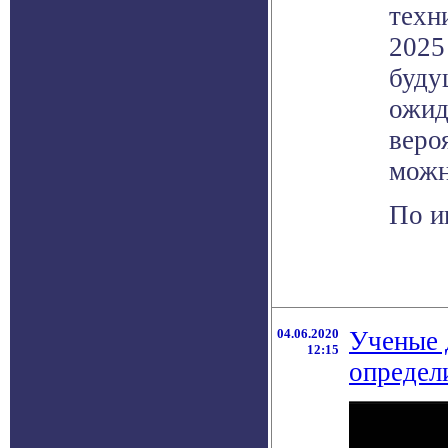
техн
2025
буду
ожид
веро
можн
По и
04.06.2020
Ученые 
12:15
определ