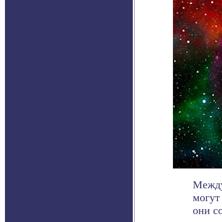
Между
могут
они со