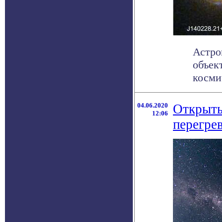
Астро
объек
космич
04.06.2020
Открыты
12:06
перегре