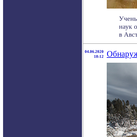
Учены
наук 
в Авст
04.06.2020
Обнаруж
18:12