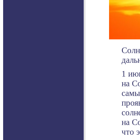
Солн
даль
1 ию
на С
самы
проя
солн
на С
что 