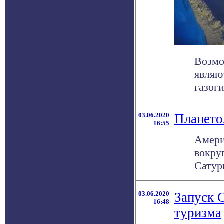
Возмо
являю
газоги
03.06.2020
Плането
16:55
Амери
вокру
Сатурн
03.06.2020
Запуск 
16:48
туризма