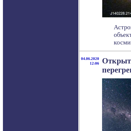
Астро
объек
космич
04.06.2020
Открыт
12:06
перегре