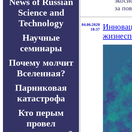
News of Russian
экоси
за пов
Science and
Technology
04.06.2020
Инновац
18:37
жизнесп
Научные
семинары
Почему молчит
Вселенная?
Парниковая
катастрофа
Кто перым
провел