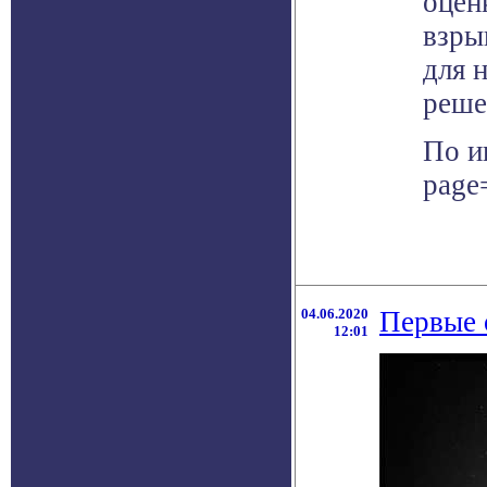
оцен
взры
для 
реше
По и
page
04.06.2020
Первые 
12:01