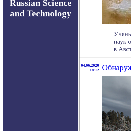
Russian Science
and Technology
Учены
наук 
в Авст
04.06.2020
Обнаруж
18:12