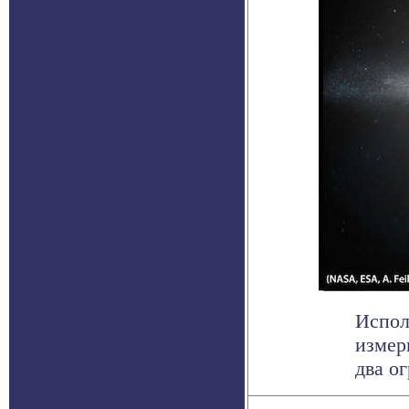
Испол
измер
два о