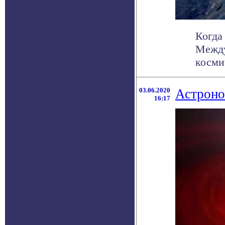
Когда
Между
косми
03.06.2020
Астроно
16:17