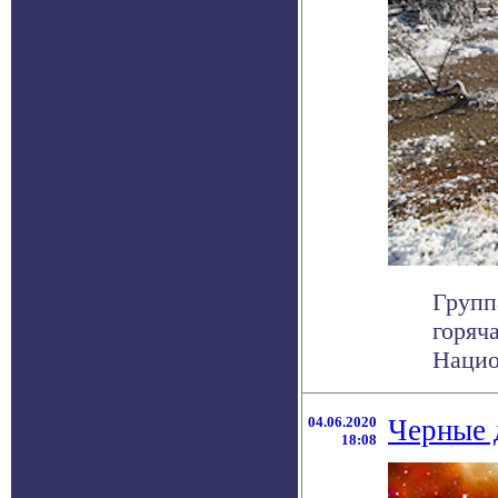
Групп
горяч
Национ
04.06.2020
Черные 
18:08