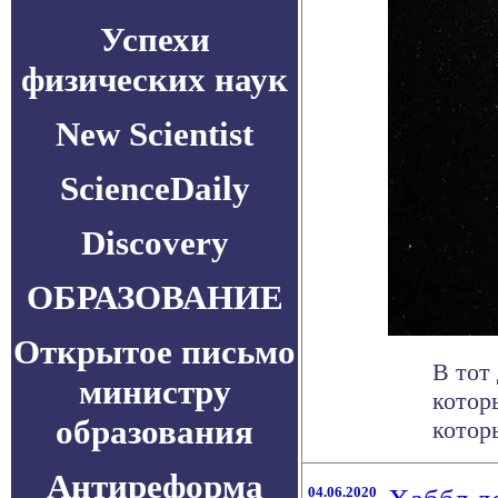
Успехи
физических наук
New Scientist
ScienceDaily
Discovery
ОБРАЗОВАНИЕ
Открытое письмо
В тот
министру
котор
образования
которы
Антиреформа
04.06.2020