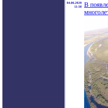
04.06.2020
В появл
11:58
многоле