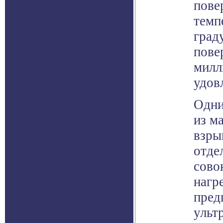
пове
темп
град
пове
милл
удов
Одни
из м
взры
отде
сово
нагр
пред
ульт