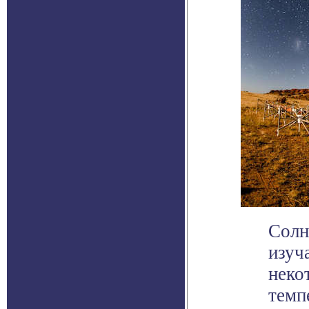
Солн
изуч
неко
темп