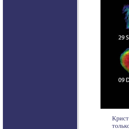
Крист
тольк