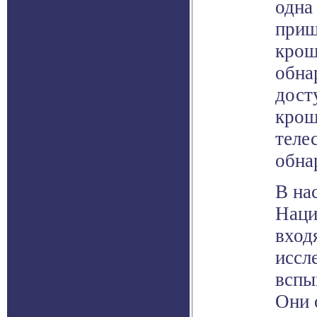
одна
приш
крош
обна
дост
крош
теле
обна
В на
Наци
вход
иссл
вспы
Они 