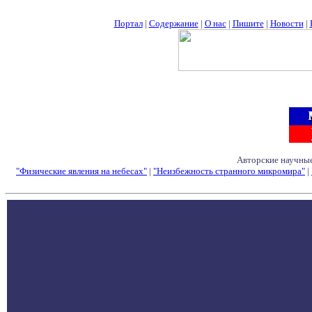
Портал
|
Содержание
|
О нас
|
Пишите
|
Новости
|
Авторские научные
"Физические явления на небесах"
|
"Неизбежность странного микромира"
|
Семинары - Конфе