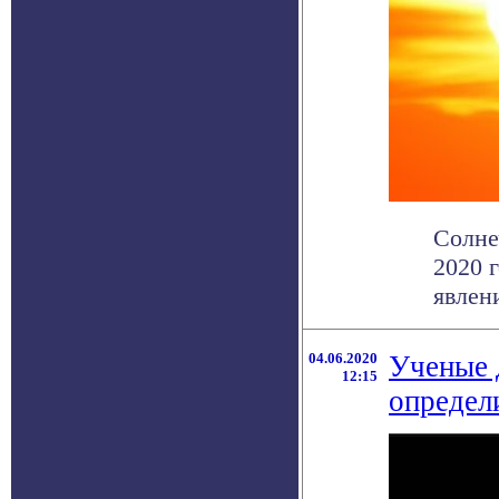
Солне
2020 
явлен
04.06.2020
Ученые 
12:15
определ