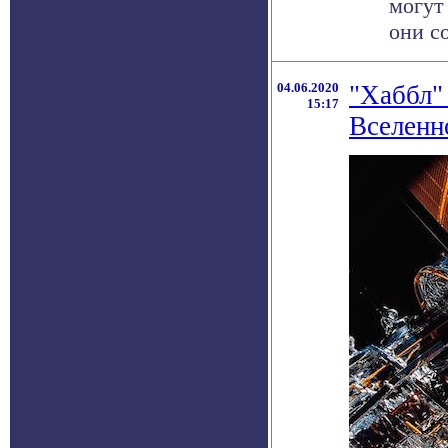
могут
они со
04.06.2020
"Хаббл"
15:17
Вселенн