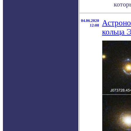
котор
04.06.2020
Астроно
12:08
кольца 