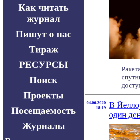
Как читать
журнал
Пишут о нас
Тираж
РЕСУРСЫ
Ракет
спутн
Поиск
досту
Проекты
04.06.2020
В Йелло
Посещаемость
18:19
один де
Журналы