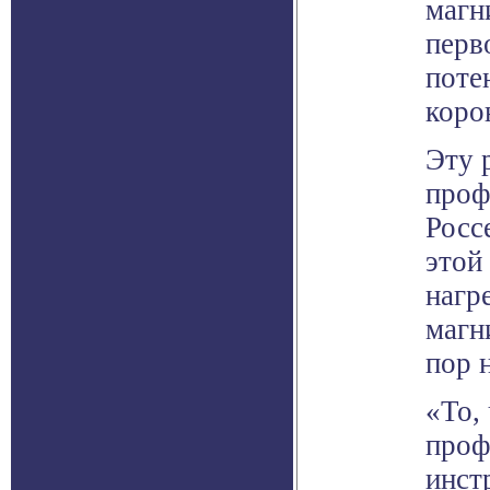
магн
перв
поте
коро
Эту 
проф
Росс
этой
нагр
магн
пор 
«То,
проф
инст