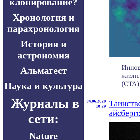
клонирование?
Хронология и
парахронология
История и
астрономия
Иннов
Альмагест
жизне
(CTA)
Наука и культура
Журналы в
04.06.2020
Таинств
18:29
айсберг
сети:
Nature