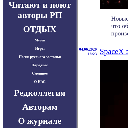
Читают и поют
авторы РП
Новые
что о
ОТДЫХ
произо
Музеи
Игры
04.06.2020
SpaceX 
18:23
Песни русского застолья
Народное
Смешное
О НАС
Редколлегия
Авторам
О журнале