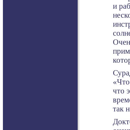
и ра
неск
инст
солн
Очен
прим
кото
Сура
«Что
что 
врем
так 
Докт