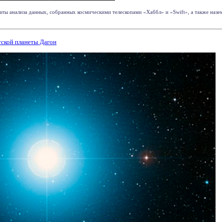
ты анализа данных, собранных космическими телескопами «Хаббл» и «Swift», а также наз
тской планеты Дагон