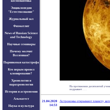
космонавтика
Энциклопедия
"Естествознание"
Журнальный зал
Физматлит
News of Russian Science
and Technology
Научные семинары
Почему молчит
Вселенная?
Парниковая катастрофа
Кто перым провел
клонирование?
Хронология и
парахронология
На протяжении десятилетий учены
подрывает . . .
История и астрономия
Альмагест
21.04.2020
Астрономы открывают планету, кот
14:53
Наука и культура