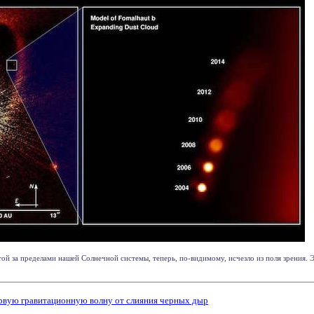
ой за пределами нашей Солнечной системы, теперь, по-видимому, исчезло из поля зрения. Э
ервую гравитационную волну от слияния черных дыр