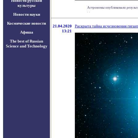
Новости русской
культуры
Астрономы опубликовали результа
. .
Новости науки
Космические новости
21.04.2020
Раскрыта тайна исчезновения гиган
13:21
Афиша
The best of Russian
Science and Technology