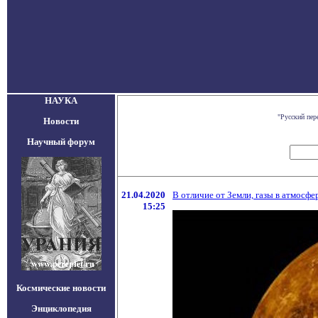
НАУКА
"Русский пер
Новости
Научный форум
21.04.2020
В отличие от Земли, газы в атмос
15:25
Космические новости
Энциклопедия