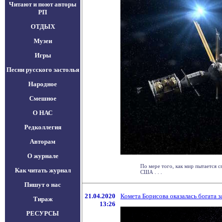
Читают и поют авторы
РП
ОТДЫХ
Музеи
Игры
Песни русского застолья
Народное
Смешное
О НАС
Редколлегия
Авторам
О журнале
По мере того, как мир пытается 
Как читать журнал
США . . .
Пишут о нас
21.04.2020
Комета Борисова оказалась богата 
Тираж
13:26
РЕСУРСЫ