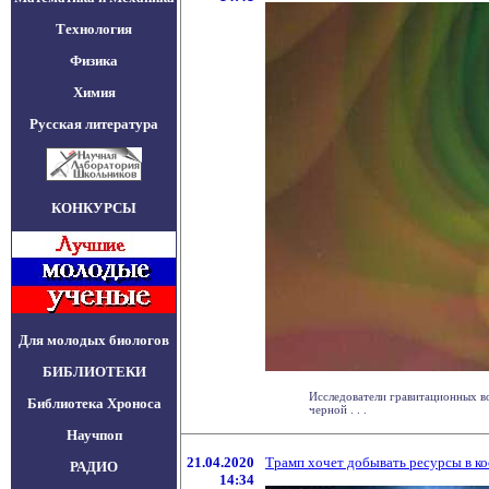
Технология
Физика
Химия
Русская литература
КОНКУРСЫ
Для молодых биологов
БИБЛИОТЕКИ
Исследователи гравитационных во
Библиотека Хроноса
черной . . .
Научпоп
21.04.2020
Трамп хочет добывать ресурсы в кос
РАДИО
14:34