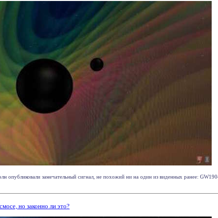
лн опубликовали замечательный сигнал, не похожий ни на один из виденных ранее: GW190
мосе, но законно ли это?