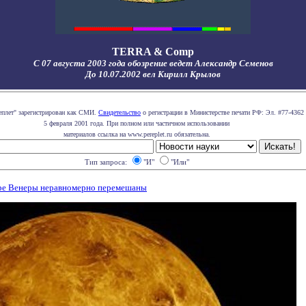
TERRA & Comp
С 07 августа 2003 года обозрение ведет Александр Семенов
До 10.07.2002 вел Кирилл Крылов
еплет" зарегистрирован как СМИ.
Свидетельство
о регистрации в Министерстве печати РФ: Эл. #77-4362 
5 февраля 2001 года. При полном или частичном использовании
материалов ссылка на www.pereplet.ru обязательна.
Тип запроса:
"И"
"Или"
фере Венеры неравномерно перемешаны