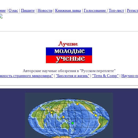
ние
|
О нас
|
Пишите
|
Новости
|
Книжная лавка
|
Голосование
|
Топ-лист
|
Регис
Авторские научные обозрения в "Русском переплете"
жность странного микромира"
|
"Биология и жизнь"
|
"Terra & Comp"
|
Научно-п
Семинары - Конференции - Симпозиумы - Конкурсы