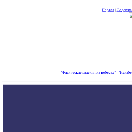
Портал
|
Содержа
"Физические явления на небесах"
|
"Неизбе