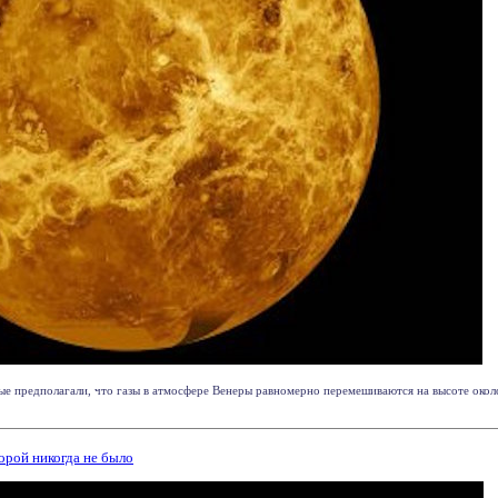
е предполагали, что газы в атмосфере Венеры равномерно перемешиваются на высоте окол
орой никогда не было