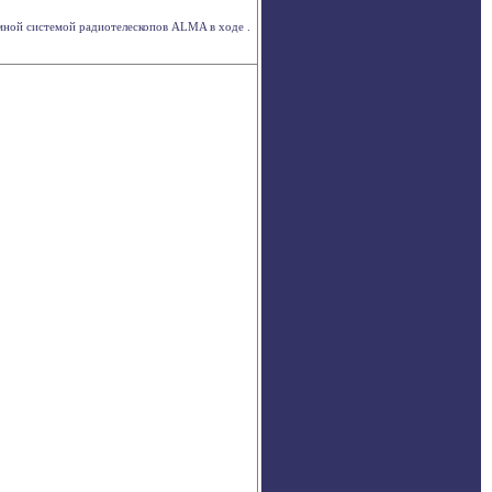
емной системой радиотелескопов ALMA в ходе .