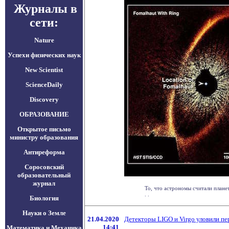
Журналы в
сети:
Nature
Успехи физических наук
New Scientist
ScienceDaily
Discovery
ОБРАЗОВАНИЕ
Открытое письмо
министру образования
Антиреформа
Соросовский
образовательный
журнал
То, что астрономы считали планет
. .
Биология
Науки о Земле
21.04.2020
Детекторы LIGO и Virgo уловили п
14:41
Математика и Механика