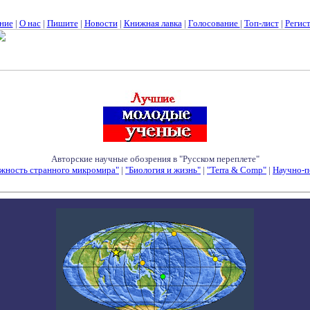
ние
|
О нас
|
Пишите
|
Новости
|
Книжная лавка
|
Голосование
|
Топ-лист
|
Регис
Авторские научные обозрения в "Русском переплете"
жность странного микромира"
|
"Биология и жизнь"
|
"Terra & Comp"
|
Научно-п
Семинары - Конференции - Симпозиумы - Конкурсы