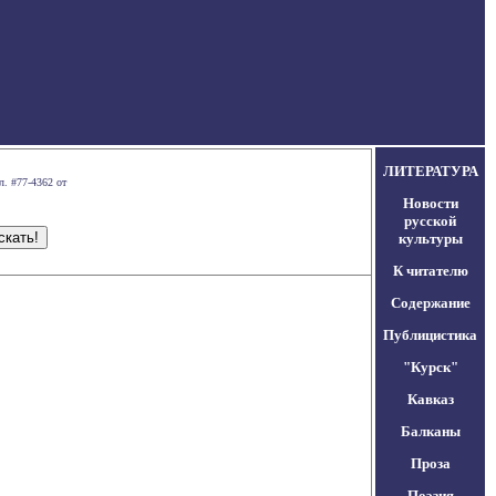
ЛИТЕРАТУРА
л. #77-4362 от
Новости
русской
культуры
К читателю
Содержание
Публицистика
"Курск"
Кавказ
Балканы
Проза
Поэзия