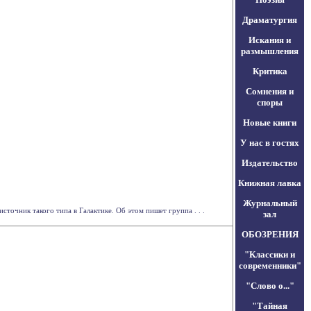
Драматургия
Искания и
размышления
Критика
Сомнения и
споры
Новые книги
У нас в гостях
Издательство
Книжная лавка
Журнальный
точник такого типа в Галактике. Об этом пишет группа . . .
зал
ОБОЗРЕНИЯ
"Классики и
современники"
"Слово о..."
"Тайная