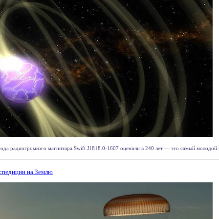
ода радиогромкого магнитара Swift J1818.0-1607 оценили в 240 лет — это самый молодой ис
спедиции на Землю