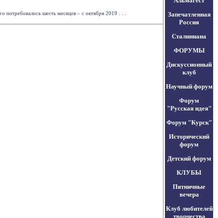
Альмагест
 потребовалось шесть месяцев – с октября 2019 . . .
Запечатленная
Россия
Сталиниана
ФОРУМЫ
Дискуссионный
клуб
Научный форум
Форум
"Русская идея"
Форум "Курск"
Исторический
форум
Детский форум
КЛУБЫ
Пятничные
вечера
Клуб любителей
творчества