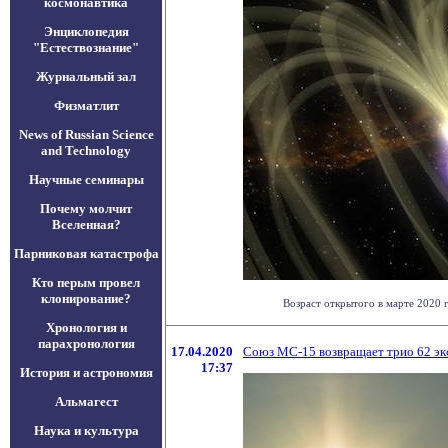
космонавтика
Энциклопедия
"Естествознание"
Журнальный зал
Физматлит
News of Russian Science
and Technology
Научные семинары
Почему молчит
Вселенная?
Парниковая катастрофа
Кто перым провел
клонирование?
Возраст открытого в марте 2020 г
Хронология и
парахронология
17.04.2020
Союз МС-15 возвращает трио 62 эк
17:37
История и астрономия
Альмагест
Наука и культура