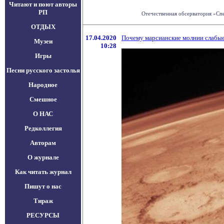
Читают и поют авторы
РП
Отечественная обсерватория «Спе
ОТДЫХ
17.04.2020
Почему марсианские молнии слабые
Музеи
10:28
Игры
Песни русского застолья
Народное
Смешное
О НАС
Редколлегия
Авторам
О журнале
Как читать журнал
Пишут о нас
Тираж
РЕСУРСЫ