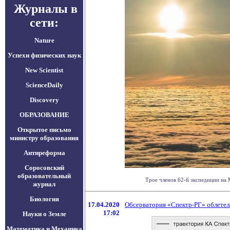
Журналы в
сети:
Nature
Успехи физических наук
New Scientist
ScienceDaily
Discovery
ОБРАЗОВАНИЕ
Открытое письмо
министру образования
Антиреформа
Соросовский
образовательный
Трое членов 62-й экспедиции на 
журнал
Биология
17.04.2020
Обсерватория «Спектр-РГ» облетел
17:02
Науки о Земле
Математика и Механика