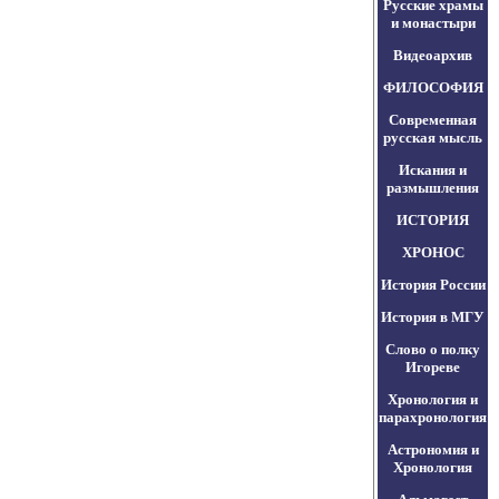
Русские храмы
и монастыри
Видеоархив
ФИЛОСОФИЯ
Современная
русская мысль
Искания и
размышления
ИСТОРИЯ
ХРОНОС
История России
История в МГУ
Слово о полку
Игореве
Хронология и
парахронология
Астрономия и
Хронология