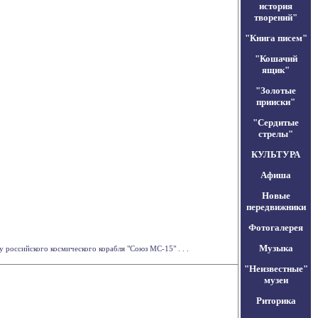
история
творений"
"Книга писем"
"Кошачий
ящик"
"Золотые
прииски"
"Сердитые
стрелы"
КУЛЬТУРА
Афиша
Новые
передвижники
Фотогалерея
Музыка
российского космического корабля "Союз МС-15" . . .
"Неизвестные"
музеи
Риторика