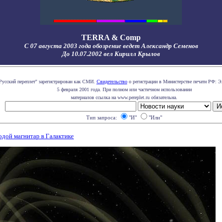
TERRA & Comp
С 07 августа 2003 года обозрение ведет Александр Семенов
До 10.07.2002 вел Кирилл Крылов
Русский переплет" зарегистрирован как СМИ.
Свидетельство
о регистрации в Министерстве печати РФ: Э
5 февраля 2001 года. При полном или частичном использовании
материалов ссылка на www.pereplet.ru обязательна.
Тип запроса:
"И"
"Или"
дой магнитар в Галактике