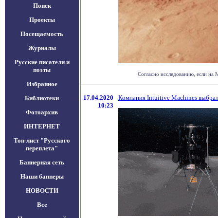
Поиск
Проекты
Посещаемость
Журналы
Русские писатели и
поэты
Согласно исследованию, если на М
Избранное
17.04.2020
Компания Intuitive Machines выбрал
Библиотеки
10:23
Фотоархив
ИНТЕРНЕТ
Топ-лист "Русского
переплета"
Баннерная сеть
Наши баннеры
НОВОСТИ
Все