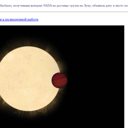
Machines, получившая контракт NASA на доставку грузов на Луну, объявила дату и место по
 к полноценной работе