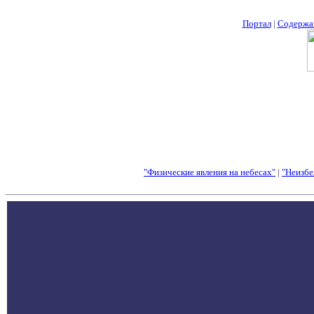
Портал
|
Содержа
"Физические явления на небесах"
|
"Неизбе