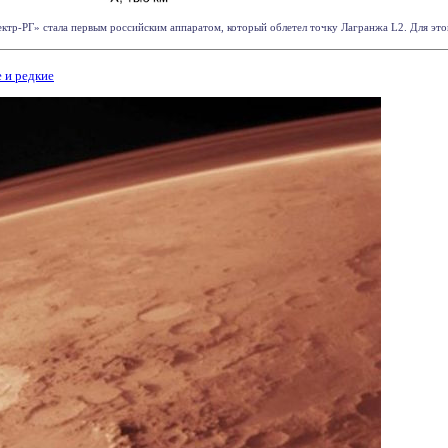
ктр-РГ» стала первым российским аппаратом, который облетел точку Лагранжа L2. Для этого
 и редкие