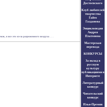
Достоевского
Клуб любителей
творчества
Гайто
Газданова
Энциклопедия
Андрея
Платонова
, и все это из-за разреженного воздуха . . .
Мастерская
перевода
КОНКУРСЫ
За вклад в
русскую
культуру
публикациями в
Интернете
Литературный
конкурс
Читательский
конкурс
Илья-Премия