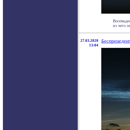
Восемьдес
из чего о
27.03.2020
Беспрецедент
13:04