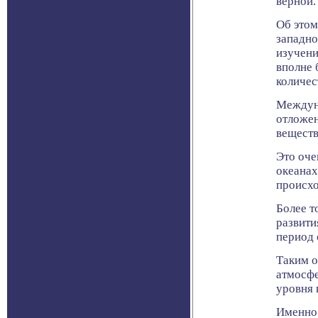
верной.
Об этом
западно
изучени
вполне 
количес
Междуна
отложен
веществ
Это оче
океанах
происхо
Более т
развити
период 
Таким о
атмосфе
уровня 
Именно 