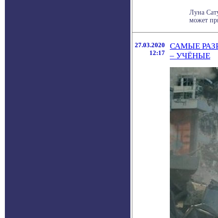
Луна Сату
может при
27.03.2020
САМЫЕ РАЗ
12:17
– УЧЁНЫЕ