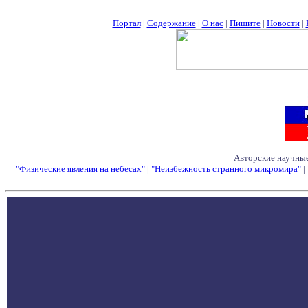
Портал
|
Содержание
|
О нас
|
Пишите
|
Новости
|
Авторские научные
"Физические явления на небесах"
|
"Неизбежность странного микромира"
|
Семинары - Конфе