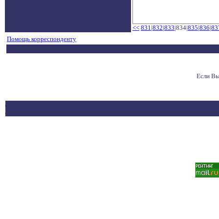
<<
831
|
832
|
833
|834|
835
|
836
|
83
Помощь корреспонденту
Если Вы