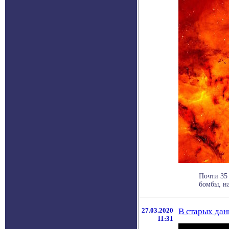
Почти 35
бомбы, н
27.03.2020
В старых дан
11:31