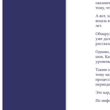
океанич
тому, ч
А вот, 
вошла в
лет.
Обнаруж
уже дал
рассказ
Однако,
шок. Ка
уровень
Таким о
тому на
процесс
периоде
Это кар
По инфо