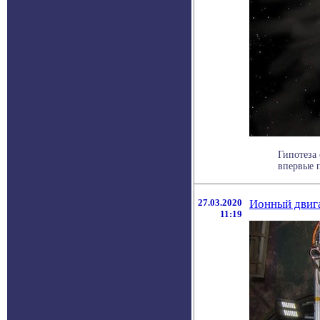
Гипотеза 
впервые 
27.03.2020
Ионный двига
11:19