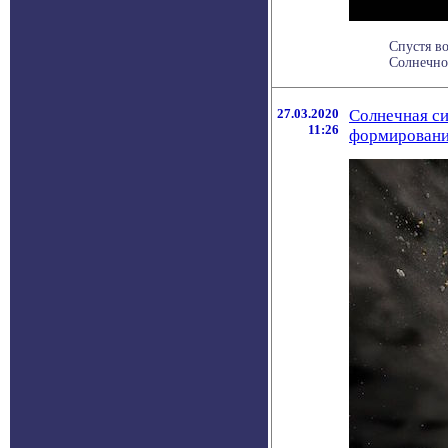
Спустя во
Солнечной
27.03.2020
Солнечная си
11:26
формирован