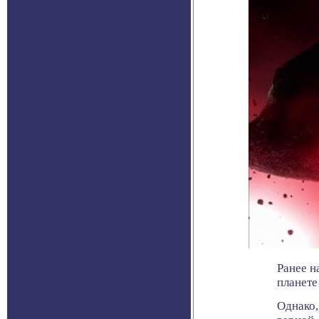
Ранее н
планете
Однако,