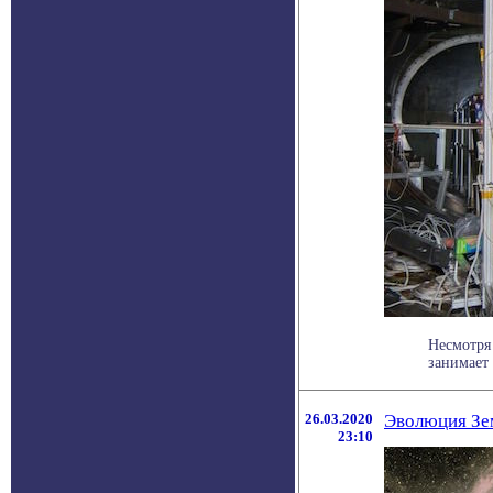
Несмотря
занимает 
26.03.2020
Эволюция Зем
23:10