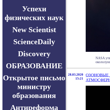
Успехи
физических наук
New Scientist
ScienceDaily
Discovery
NASA утв
окололунн
ОБРАЗОВАНИЕ
28.03.2020
ОЗОНОВЫЕ 
Открытое письмо
15:21
АТМОСФЕР
министру
образования
Антиреформа