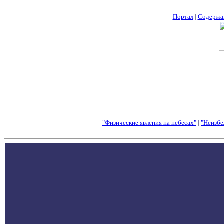
Портал
|
Содержа
"Физические явления на небесах"
|
"Неизбе