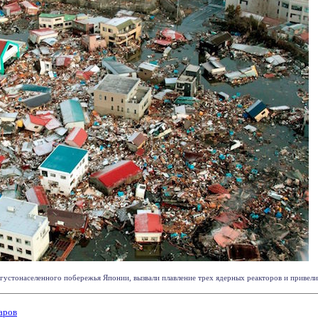
устонаселенного побережья Японии, вызвали плавление трех ядерных реакторов и привели к 
аров