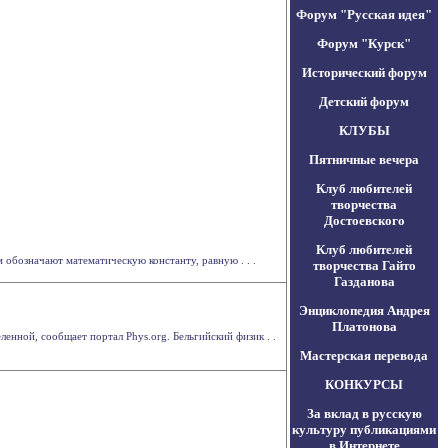
Форум "Русская идея"
Форум "Курск"
Исторический форум
Детский форум
КЛУБЫ
Пятничные вечера
Клуб любителей
творчества
Достоевского
Клуб любителей
 обозначают математическую константу, равную . . .
творчества Гайто
Газданова
Энциклопедия Андрея
Платонова
нной, сообщает портал Phys.org. Бельгийский физик . .
Мастерская перевода
КОНКУРСЫ
За вклад в русскую
культуру публикациями
в Интернете