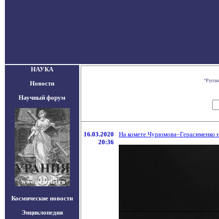
НАУКА
"Русск
Новости
Научный форум
16.03.2020
На комете Чурюмова–Герасименко н
20:36
Космические новости
Энциклопедия