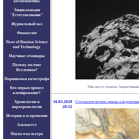
космонавтика
Энциклопедия
"Естествознание"
Журнальный зал
Физматлит
News of Russian Science
and Technology
Научные семинары
Почему молчит
Вселенная?
Парниковая катастрофа
Они могут служить "кирпичиками 
Кто перым провел
клонирование?
Хронология и
16.03.2020
Стотысячелетние циклы оледенения 
парахронология
20:32
История и астрономия
Альмагест
Наука и культура