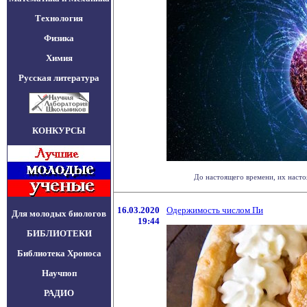
Технология
Физика
Химия
Русская литература
КОНКУРСЫ
До настоящего времени, их насто
16.03.2020
Одержимость числом Пи
Для молодых биологов
19:44
БИБЛИОТЕКИ
Библиотека Хроноса
Научпоп
РАДИО