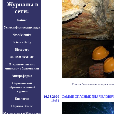
Журналы в
сети:
Nature
Успехи физических наук
New Scientist
ScienceDaily
Discovery
ОБРАЗОВАНИЕ
Открытое письмо
министру образования
Антиреформа
Соросовский
С ними была связана история наш
образовательный
журнал
16.03.2020
САМЫЕ ОПАСНЫЕ ДЛЯ ЧЕЛОВЕЧ
Биология
19:54
Науки о Земле
Математика и Механика