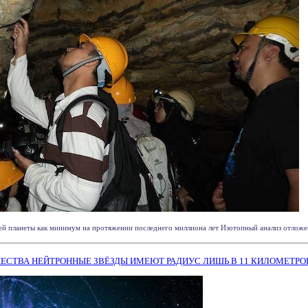
ей планеты как минимум на протяжении последнего миллиона лет Изотопный анализ отложени
ЕСТВА НЕЙТРОННЫЕ ЗВЁЗДЫ ИМЕЮТ РАДИУС ЛИШЬ В 11 КИЛОМЕТРО