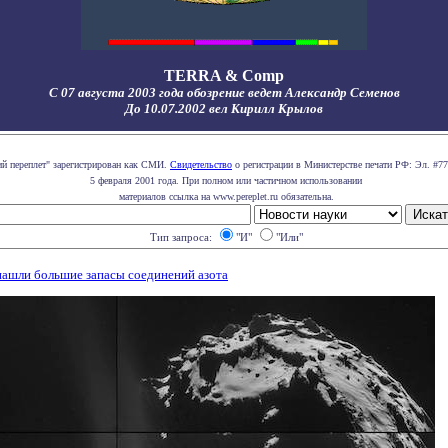
TERRA & Comp
С 07 августа 2003 года обозрение ведет Александр Семенов
До 10.07.2002 вел Кирилл Крылов
ий переплет" зарегистрирован как СМИ.
Свидетельство
о регистрации в Министерстве печати РФ: Эл. #77
5 февраля 2001 года. При полном или частичном использовании
материалов ссылка на www.pereplet.ru обязательна.
Тип запроса:
"И"
"Или"
ашли большие запасы соединений азота