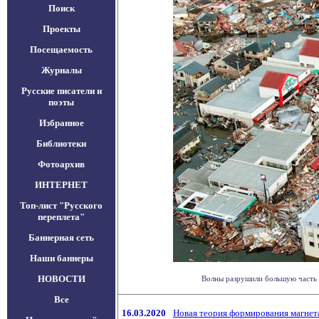
Поиск
Проекты
Посещаемость
Журналы
Русские писатели и
поэты
Избранное
Библиотеки
Фотоархив
ИНТЕРНЕТ
Топ-лист "Русского
переплета"
Баннерная сеть
Наши баннеры
НОВОСТИ
Волны разрушили большую часть г
Все
16.03.2020
Новая теория формирования магнет