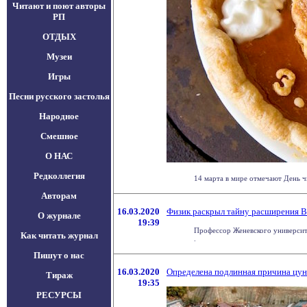
Читают и поют авторы
РП
ОТДЫХ
Музеи
Игры
Песни русского застолья
Народное
Смешное
О НАС
Редколлегия
14 марта в мире отмечают День ч
Авторам
16.03.2020
Физик раскрыл тайну расширения 
О журнале
19:39
Профессор Женевского университе
Как читать журнал
.
Пишут о нас
16.03.2020
Определена подлинная причина цуна
Тираж
19:35
РЕСУРСЫ