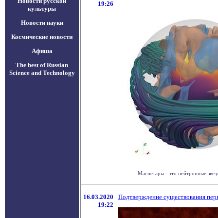
Новости русской
19:26
культуры
Новости науки
Космические новости
Афиша
The best of Russian
Science and Technology
Магнетары - это нейтронные звез
16.03.2020
Подтверждение существования перв
19:22