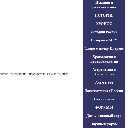
Искания и
размышления
ИСТОРИЯ
ХРОНОС
История России
История в МГУ
Слово о полку Игореве
Хронология и
парахронология
Астрономия и
адают чрезвычайной плотностью. Самые опасные . . .
Хронология
Альмагест
Запечатленная Россия
Сталиниана
ФОРУМЫ
Дискуссионный клуб
Научный форум