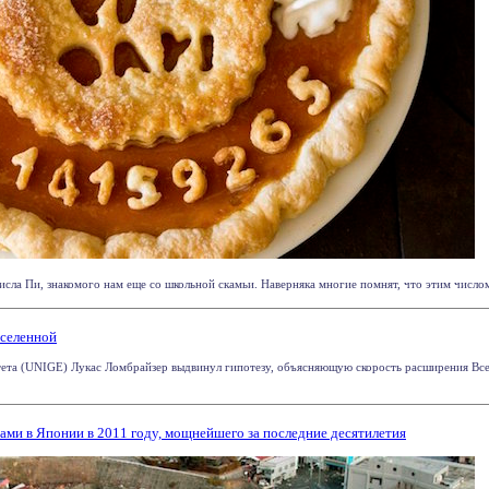
исла Пи, знакомого нам еще со школьной скамьи. Наверняка многие помнят, что этим числом
Вселенной
та (UNIGE) Лукас Ломбрайзер выдвинул гипотезу, объясняющую скорость расширения Вселе
ми в Японии в 2011 году, мощнейшего за последние десятилетия