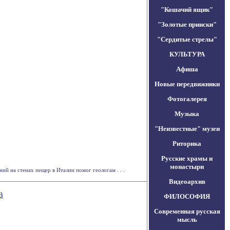
"Кошачий ящик"
"Золотые прииски"
"Сердитые стрелы"
КУЛЬТУРА
Афиша
Новые передвижники
Фотогалерея
Музыка
"Неизвестные" музеи
Риторика
Русские храмы и
монастыри
й на стенах пещер в Италии помог геологам . . .
Видеоархив
В
ФИЛОСОФИЯ
Современная русская
мысль