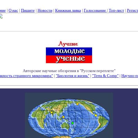
ние
|
О нас
|
Пишите
|
Новости
|
Книжная лавка
|
Голосование
|
Топ-лист
|
Регис
Авторские научные обозрения в "Русском переплете"
жность странного микромира"
|
"Биология и жизнь"
|
"Terra & Comp"
|
Научно-п
Семинары - Конференции - Симпозиумы - Конкурсы