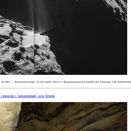
жизни" – компонентами, из которых могут сформироваться наиболее важные для появления 
связали с "качаниями" оси Земли