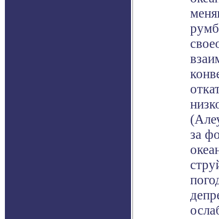
меня
румб
свое
взаи
конв
отка
низк
(Але
за ф
океа
стру
пого
депр
осла