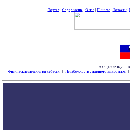
Портал
|
Содержание
|
О нас
|
Пишите
|
Новости
|
Авторские научные
"Физические явления на небесах"
|
"Неизбежность странного микромира"
|
Семинары - Конфе