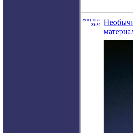
29.01.2020
Необычн
23:50
материа