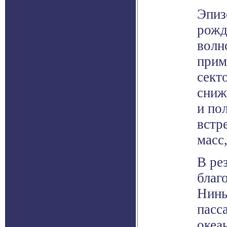
Эпиз
рожд
волн
прим
сект
сниж
и по
встр
масс
В ре
благ
Нинь
пасс
океа