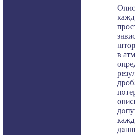
Опис
кажд
прос
зави
штор
в ат
опре
резу
дроб
поте
опис
допу
кажд
данн