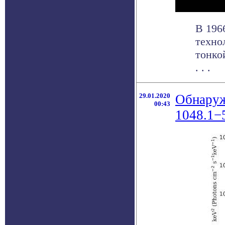
В 196
техно
тонко
. . .
29.01.2020
Обнаруж
00:43
1048.1−