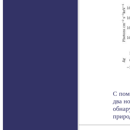
С пом
два н
обнар
природ