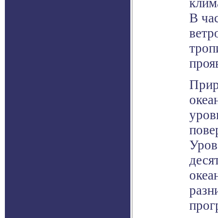
клим
В ча
ветр
троп
проя
Прир
океа
уров
пове
Уров
деся
океа
разн
прог