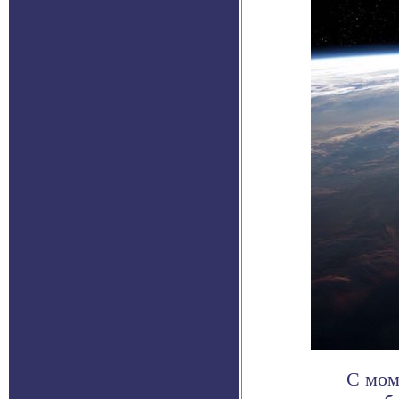
С мом