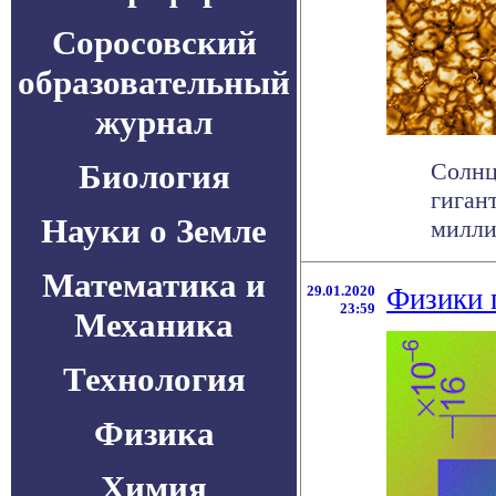
Соросовский
образовательный
журнал
Биология
Солнц
гиган
Науки о Земле
милли
Математика и
29.01.2020
Физики 
23:59
Механика
Технология
Физика
Химия