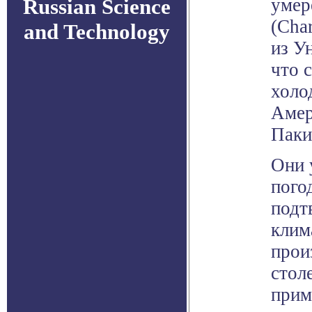
Russian Science
умер
(Cha
and Technology
из У
что 
холо
Амер
Паки
Они 
пого
подт
клим
прои
стол
прим