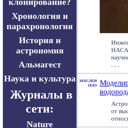
клонирование?
Хронология и
парахронология
История и
Инжен
астрономия
НАСА 
научн
Альмагест
. . .
Наука и культура
30.01.2020
Моделир
18:03
водород
Журналы в
Астро
сети:
от вы
относи
Nature