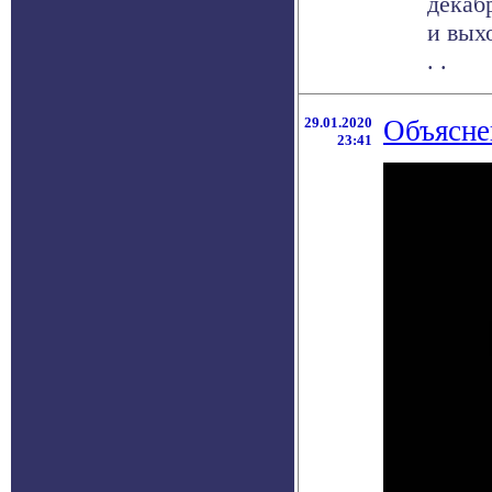
декаб
и вых
. .
29.01.2020
Объясне
23:41