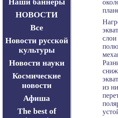
Наши баннеры
окол
план
НОВОСТИ
Нагр
Все
эква
слои
Новости русской
полю
культуры
меха
Новости науки
Разн
сниж
Космические
эква
новости
из н
пере
Афиша
поля
The best of
усто