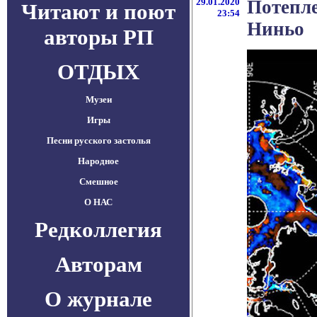
29.01.2020
Потепле
Читают и поют
23:54
Ниньо
авторы РП
ОТДЫХ
Музеи
Игры
Песни русского застолья
Народное
Смешное
О НАС
Редколлегия
Авторам
О журнале