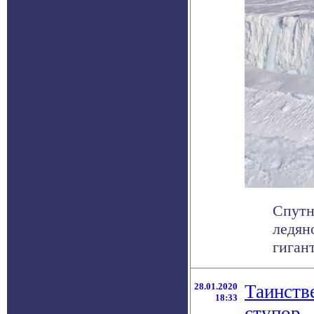
Спутн
ледян
гиган
28.01.2020
Таинств
18:33
ступор