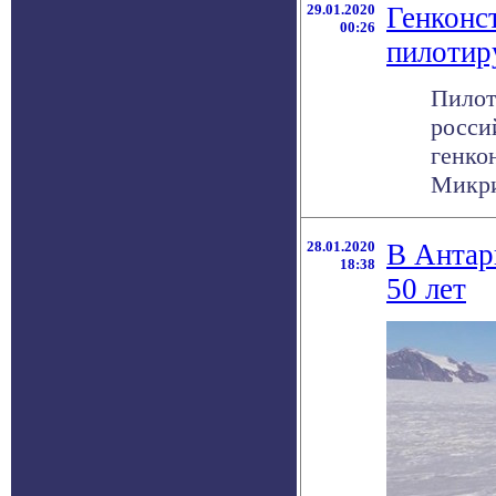
29.01.2020
Генконс
00:26
пилотир
Пилот
росси
генко
Микри
28.01.2020
В Антар
18:38
50 лет