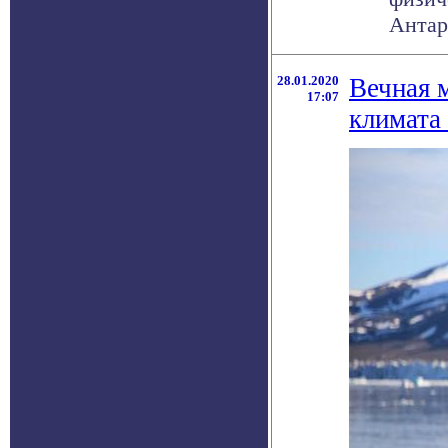
Антар
28.01.2020
Вечная 
17:07
климата