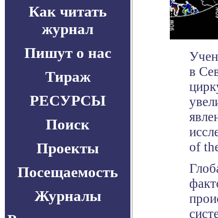
Как читать
журнал
Пишут о нас
Учен
в Се
Тираж
цирк
РЕСУРСЫ
увел
явле
Поиск
иссл
Проекты
of th
Глоб
Посещаемость
факт
Журналы
прои
сист