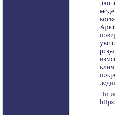
данн
моде
косв
Аркт
пове
увел
резу
изме
клим
покр
ледн
По и
https