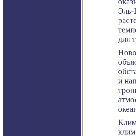
оказ
Эль-
раст
темп
для 
Ново
объя
обст
и на
троп
атмо
океа
Клим
клим