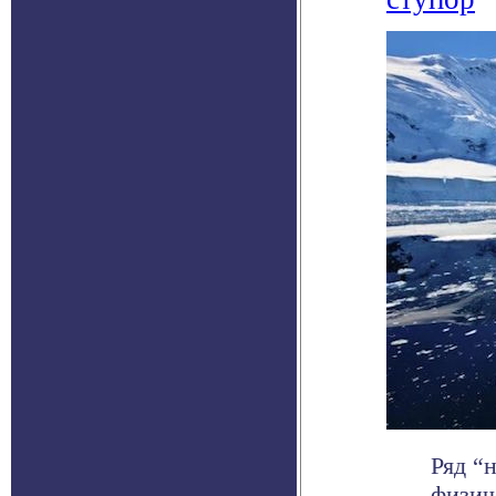
Ряд “
физич