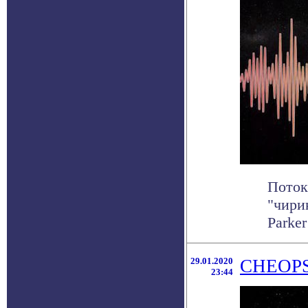
Поток
"чири
Parker
29.01.2020
CHEOPS 
23:44