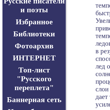
Русские писатели
темп
и поэты
быст
Увел
Избранное
прив
Библиотеки
темп
ледо
Фотоархив
в ре
ИНТЕРНЕТ
спос
лед 
Топ-лист
солн
"Русского
проц
переплета"
слои
дает
Баннерная сеть
усил