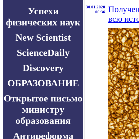
30.01.2020
Получен
Успехи
00:36
всю ист
физических наук
New Scientist
ScienceDaily
Discovery
ОБРАЗОВАНИЕ
Открытое письмо
министру
образования
Антиреформа