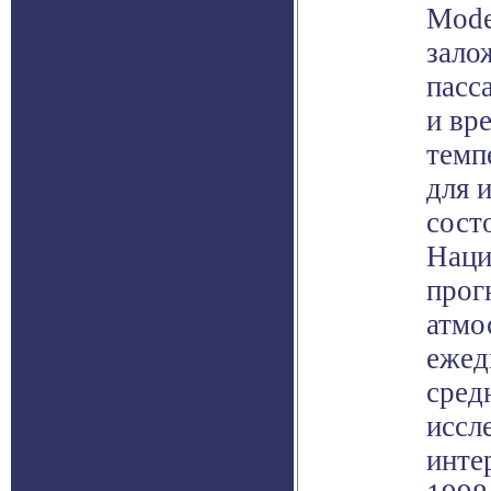
Mode
зало
пасс
и вр
темп
для 
сост
Наци
прог
атмо
ежед
сред
иссл
инте