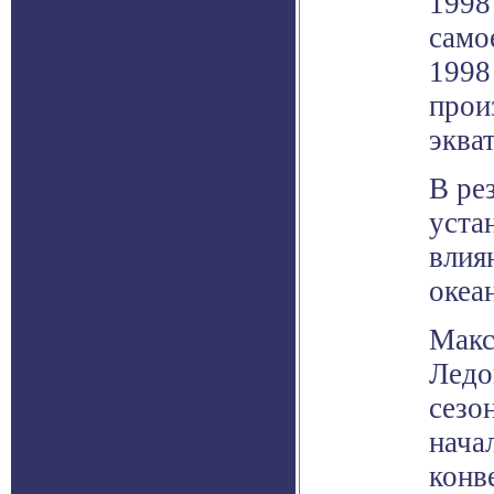
1998
само
1998
прои
эква
В ре
уста
влия
океа
Макс
Ледо
сезо
нача
конв