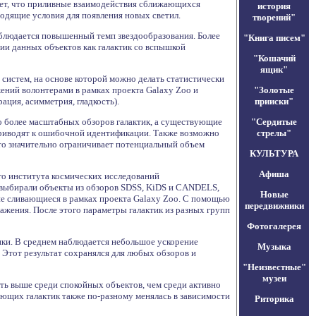
ает, что приливные взаимодействия сближающихся
история
ходящие условия для появления новых светил.
творений"
аблюдается повышенный темп звездообразования. Более
"Книга писем"
ции данных объектов как галактик со вспышкой
"Кошачий
ящик"
систем, на основе которой можно делать статистически
ений волонтерами в рамках проекта Galaxy Zoo и
"Золотые
ция, асимметрия, гладкость).
прииски"
о более масштабных обзоров галактик, а существующие
"Сердитые
 приводят к ошибочной идентификации. Также возможно
стрелы"
что значительно ограничивает потенциальный объем
КУЛЬТУРА
Афиша
го института космических исследований
 выбирали объекты из обзоров SDSS, KiDS и CANDELS,
Новые
не сливающиеся в рамках проекта Galaxy Zoo. С помощью
передвижники
жения. После этого параметры галактик из разных групп
Фотогалерея
ики. В среднем наблюдается небольшое ускорение
Музыка
 Этот результат сохранялся для любых обзоров и
"Неизвестные"
музеи
уть выше среди спокойных объектов, чем среди активно
ющих галактик также по-разному менялась в зависимости
Риторика