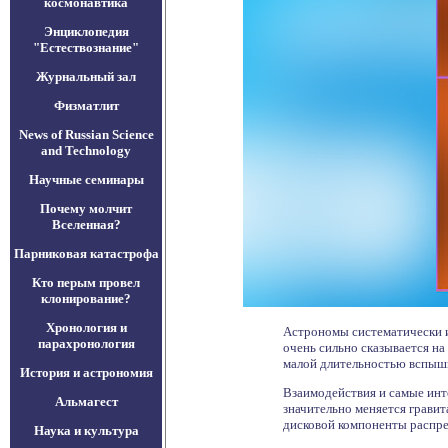
космонавтика
Энциклопедия
"Естествознание"
Журнальный зал
Физматлит
News of Russian Science
and Technology
Научные семинары
Почему молчит
Вселенная?
Парниковая катастрофа
Кто перым провел
клонирование?
Хронология и
Астрономы систематически из
парахронология
очень сильно сказывается на
малой длительностью вспышк
История и астрономия
Взаимодействия и самые инт
Альмагест
значительно меняется грави
дисковой компоненты распре
Наука и культура