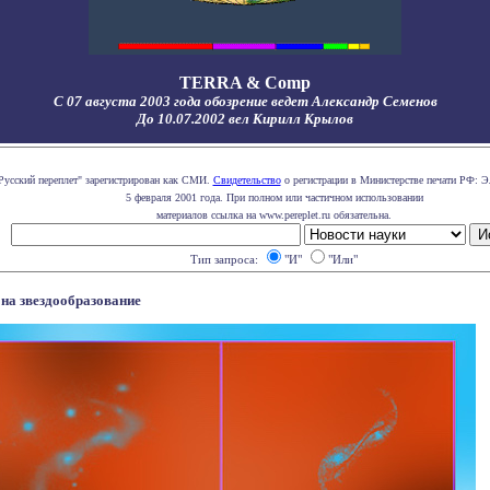
TERRA & Comp
С 07 августа 2003 года обозрение ведет Александр Семенов
До 10.07.2002 вел Кирилл Крылов
Русский переплет" зарегистрирован как СМИ.
Свидетельство
о регистрации в Министерстве печати РФ: Э
5 февраля 2001 года. При полном или частичном использовании
материалов ссылка на www.pereplet.ru обязательна.
Тип запроса:
"И"
"Или"
 на звездообразование