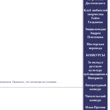
Достоевского
Клуб любителей
творчества
Гайто
Газданова
Энциклопедия
Андрея
Платонова
Мастерская
перевода
КОНКУРСЫ
За вклад в
русскую
культуру
публикациями в
Интернете
ронов. Оказалось, что несмотря на усиление . . .
Литературный
конкурс
Читательский
конкурс
Илья-Премия