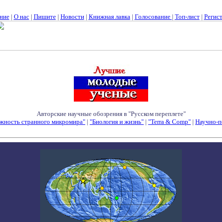
ние
|
О нас
|
Пишите
|
Новости
|
Книжная лавка
|
Голосование
|
Топ-лист
|
Регис
Авторские научные обозрения в "Русском переплете"
жность странного микромира"
|
"Биология и жизнь"
|
"Terra & Comp"
|
Научно-п
Семинары - Конференции - Симпозиумы - Конкурсы