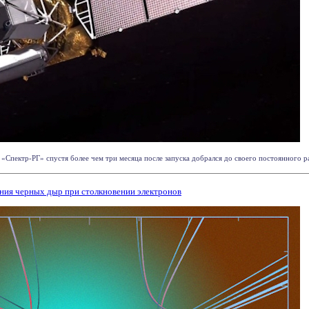
«Спектр-РГ» спустя более чем три месяца после запуска добрался до своего постоянного ра
ния черных дыр при столкновении электронов