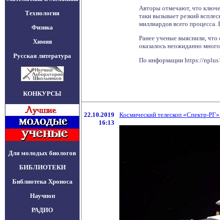
Авторы отмечают, что ключев
Технология
таки вызывает резкий всплес
миллиардов всего процесса. 
Физика
Ранее ученые выяснили, что 
Химия
оказалось неожиданно много 
Русская литература
По информации https://nplus1
КОНКУРСЫ
22.10.2019
Космический телескоп «Спектр-РГ» 
16:13
Для молодых биологов
БИБЛИОТЕКИ
Библиотека Хроноса
Научпоп
РАДИО