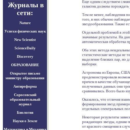
Еще одним следствием слиян
Журналы в
галактик должны порождать у
сети:
Тем не менее, наблюдения п
того, в них обычно наблюдае
Nature
звездообразования. Также е
Успехи физических наук
Отдельной проблемой в этой
значимые результаты. На да
New Scientist
автоматическая обработка пр
ScienceDaily
Оба этих метода неидеальны
статистические методы не т
Discovery
выделение близких пар, но 
выборки.
ОБРАЗОВАНИЕ
Астрономы из Европы, США и
Открытое письмо
продемонстрировали возможн
министру образования
причем в качестве обучающе
Антиреформа
полученных данных они трен
сравнивались. Всего было из
Соросовский
образовательный
Оказалось, что отличия вза
журнал
формирования звезд примерн
отдельных спектральных поло
Биология
Некоторые результаты зависе
Науки о Земле
рождающих звезды, однако в
от красного смещения в случ
Математика и Механика