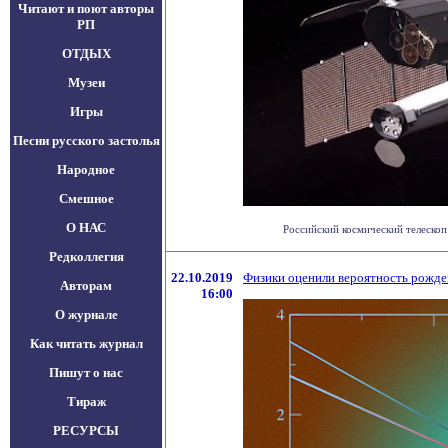
Читают и поют авторы
РП
ОТДЫХ
Музеи
Игры
Песни русского застолья
Народное
Смешное
О НАС
Российский космический телескоп 
Редколлегия
22.10.2019
Физики оценили вероятность рожде
Авторам
16:00
О журнале
Как читать журнал
Пишут о нас
Тираж
РЕСУРСЫ