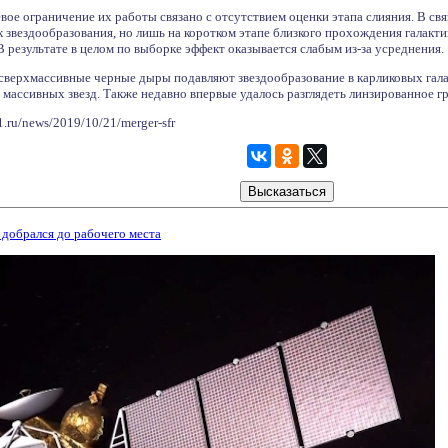
ое ограничение их работы связано с отсутствием оценки этапа слияния. В связи
к звездообразования, но лишь на коротком этапе близкого прохождения галакт
В результате в целом по выборке эффект оказывается слабым из-за усреднения.
сверхмассивные черные дыры подавляют звездообразование в карликовых галак
массивных звезд. Также недавно впервые удалось разглядеть линзированное г
.ru/news/2019/10/21/merger-sfr
добрался до рабочего места