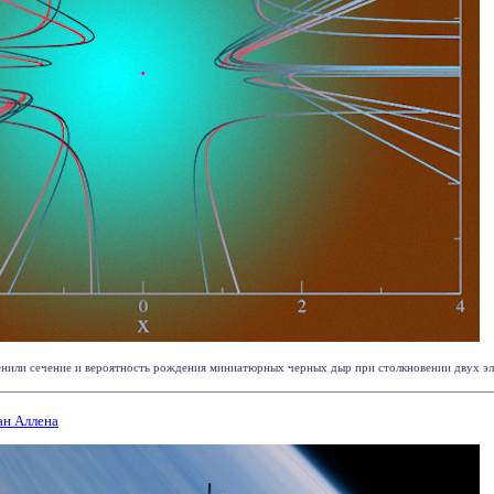
или сечение и вероятность рождения миниатюрных черных дыр при столкновении двух элект
ан Аллена