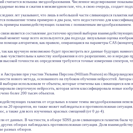
ий считается вспышка звездообразования. Численное моделирование показыв
дарные волны и сжатия в межзвездном газе, что, в свою очередь, создает под
оследних лет указывают, что лишь в небольшой части сливающихся галактик н
тся повышение темпа примерно в два раза, чего недостаточно для классифика
сть примеры взаимодействующих галактик с пониженным звездообразованием.
 связи является составление достаточно крупной выборки взаимодействующих 
нный момент чаще всего используются два подхода: визуальная оценка изображ
и помощи алгоритмов, как правило, опирающаяся на параметры CAS (концентра
, так как вручную невозможно будет просмотреть все данные будущих намног
олько чувствительны к качеству изображения и его разрешению, но и нередко
для высокой точности их определения требуются точные измерения спектров, 
 Австралии при участии Уильяма Пирсона (William Pearson) из Нидерландско
ости нового метода, основанного на глубоком обучении нейросетей. Авторы
й выборки использовали те объекты, которые отмечены как сливающиеся или 
ировали сверточную нейросеть, которая затем классифицировала новые изобра
учено более 200 тысяч объектов.
имодействующих галактик от отдельных в плане темпа звездообразования невел
о на 20 процентов, но также может наблюдаться и противоположная ситуация.
с, а также для всех изученных красных смещений (от 0 до 4).
ли от данных. В частности, в обзоре SDSS доля сливающихся галактик была ч
 других обзорах наблюдалась противоположная ситуация. Доля взаимодейству
ае разных обзоров.