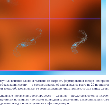
учили влияние слияния галактик на скорость формирования звезд в них при п
 образовании светил — в среднем звезды образовывались всего на 20 процентов
и звездообразования или ее возникновением лишь при некоторых типах слияни
енсивные проявления этого процесса — слияния — представляют один из ключ
тационных потенциал, что может приводить к увеличению аккреции на центра
деления звезд и превращения ее в сфероидальную.