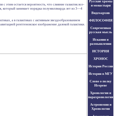
Русские храмы
 с этим остается вероятность, что слияние галактик все-
и монастыри
ик, который занимает порядка полумиллиарда лет из 3—4
Видеоархив
тиках, а в галактиках с активным звездообразованием
ФИЛОСОФИЯ
равитацией рентгеновское изображение далекой галактики.
Современная
русская мысль
Искания и
размышления
ИСТОРИЯ
ХРОНОС
История России
История в МГУ
Слово о полку
Игореве
Хронология и
парахронология
Астрономия и
Хронология