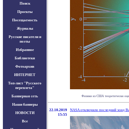
Поиск
Проекты
Посещаемость
Журналы
Русские писатели и
поэты
Избранное
Библиотеки
Фотоархив
ИНТЕРНЕТ
Топ-лист "Русского
переплета"
Баннерная сеть
Физики из США теоретически оцен
Наши баннеры
22.10.2019
NASA отключило последний зонд В
НОВОСТИ
15:55
Все