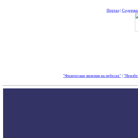
Портал
|
Содержа
"Физические явления на небесах"
|
"Неизбе