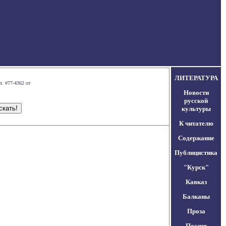
ЛИТЕРАТУРА
л. #77-4362 от
Новости
русской
культуры
К читателю
Содержание
Публицистика
"Курск"
Кавказ
Балканы
Проза
Поэзия