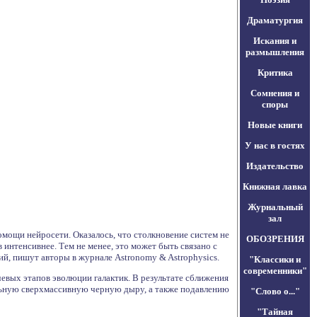
Драматургия
Искания и
размышления
Критика
Сомнения и
споры
Новые книги
У нас в гостях
Издательство
Книжная лавка
Журнальный
зал
омощи нейросети. Оказалось, что столкновение систем не
ОБОЗРЕНИЯ
 интенсивнее. Тем не менее, это может быть связано с
й, пишут авторы в журнале Astronomy & Astrophysics.
"Классики и
современники"
евых этапов эволюции галактик. В результате сближения
льную сверхмассивную черную дыру, а также подавлению
"Слово о..."
"Тайная