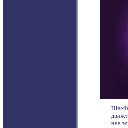
Швейц
движу
нее э