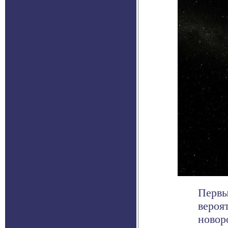
Первы
вероя
новор