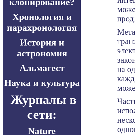
инте
клонирование?
може
Хронология и
прод
парахронология
Мета
тран
История и
элек
астрономия
зако
Альмагест
на о
кажд
Наука и культура
може
Журналы в
Част
испо
сети:
неск
одно
Nature