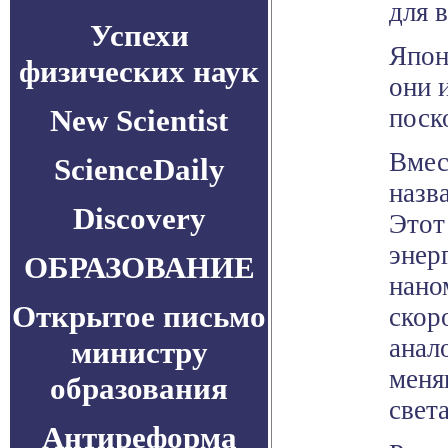
для в
Успехи
Япон
физических наук
они 
New Scientist
поск
Вмес
ScienceDaily
назв
Discovery
Этот
энер
ОБРАЗОВАНИЕ
нано
Открытое письмо
скор
анал
министру
меня
образования
света
Антиреформа