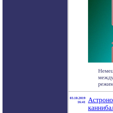
Немец
между
режиме
03.10.2019
Астроно
16:41
канниба