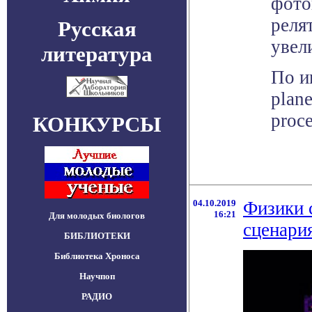
фото
реля
Русская
увел
литература
По и
plane
proc
КОНКУРСЫ
04.10.2019
Физики 
16:21
Для молодых биологов
сценари
БИБЛИОТЕКИ
Библиотека Хроноса
Научпоп
РАДИО