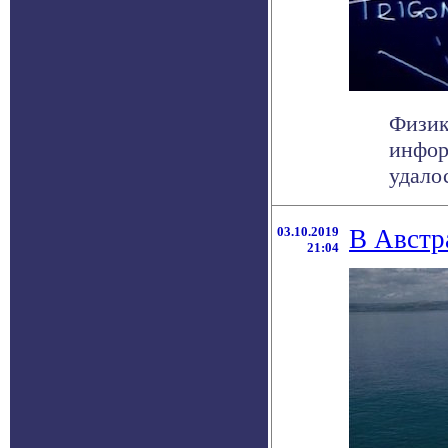
Физик
инфор
удалос
03.10.2019
В Австр
21:04