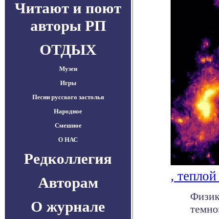
Читают и поют
авторы РП
ОТДЫХ
Музеи
Игры
Песни русского застолья
Народное
Смешное
О НАС
Редколлегия
, теплой
Авторам
Физик
О журнале
темно