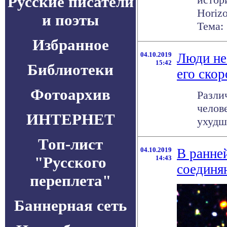
Русские писатели
Horiz
и поэты
Тема: .
Избранное
04.10.2019
Люди не
15:42
Библиотеки
его скор
Фотоархив
Разли
челов
ИНТЕРНЕТ
ухудш
Топ-лист
04.10.2019
В ранне
"Русского
14:43
соединя
переплета"
Баннерная сеть