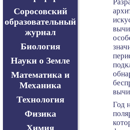
Разр
Соросовский
архи
иску
образовательный
вычи
журнал
особ
Биология
знач
пери
Науки о Земле
подк
обна
Математика и
бесп
Механика
вычи
Технология
Год 
Физика
поля
кото
Химия