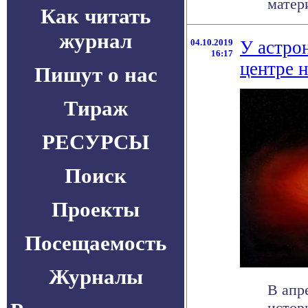
матер
Как читать
журнал
04.10.2019
У астро
16:17
центре 
Пишут о нас
Тираж
РЕСУРСЫ
Поиск
Проекты
Посещаемость
Журналы
В апр
истор