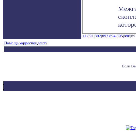
Межга
скопл
котор
<<
891
|
892
|
893
|
894
|
895
|
896
|89
Помощь корреспонденту
Если Вы