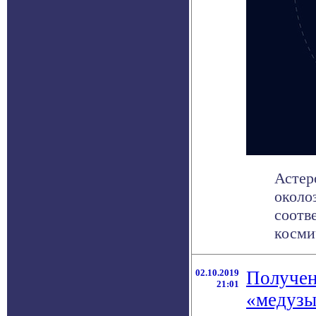
Астер
около
соотв
космич
02.10.2019
Получен
21:01
«медуз