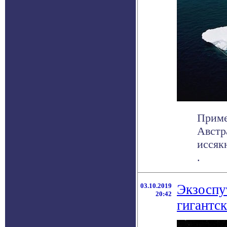
Приме
Австр
иссяк
.
03.10.2019
Экзоспу
20:42
гигантс