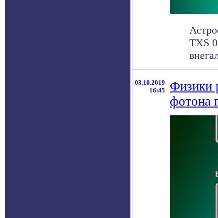
Астро
TXS 0
внегал
03.10.2019
Физики 
16:45
фотона 