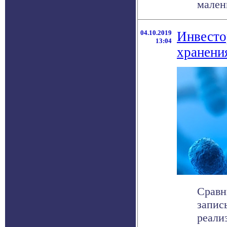
малень
04.10.2019
Инвесто
13:04
хранени
Сравн
запис
реализ