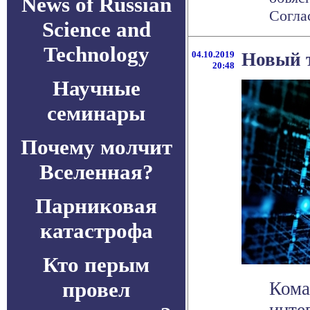
News of Russian
Соглас
Science and
Technology
04.10.2019
Новый т
20:48
Научные
семинары
Почему молчит
Вселенная?
Парниковая
катастрофа
Кто перым
провел
Кома