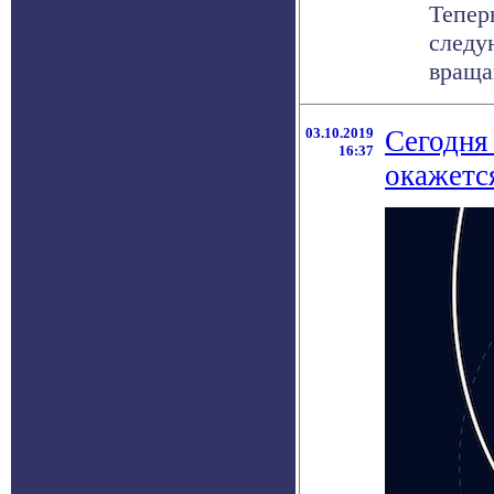
Тепер
следу
враща
03.10.2019
Сегодня 
16:37
окажетс