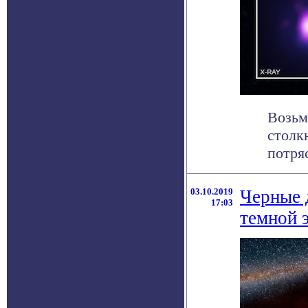
Возьм
столк
потря
03.10.2019
Черные 
17:03
темной 