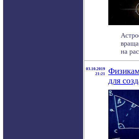
Астро
враща
на рас
03.10.2019
Физикам
21:21
для соз