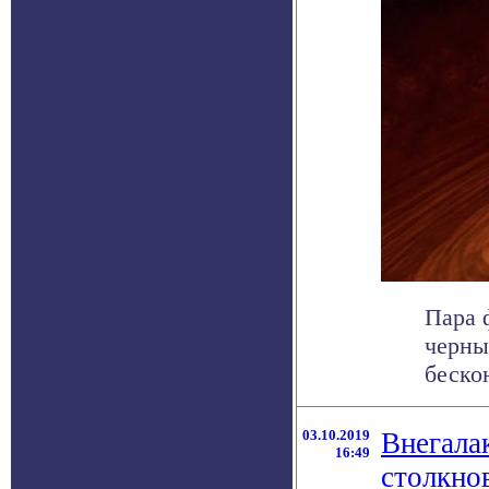
Пара 
черны
бескон
03.10.2019
Внегала
16:49
столкно