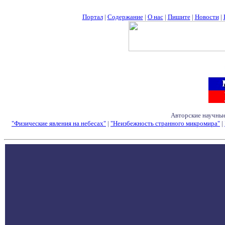
Портал
|
Содержание
|
О нас
|
Пишите
|
Новости
|
Авторские научные
"Физические явления на небесах"
|
"Неизбежность странного микромира"
|
Семинары - Конфе