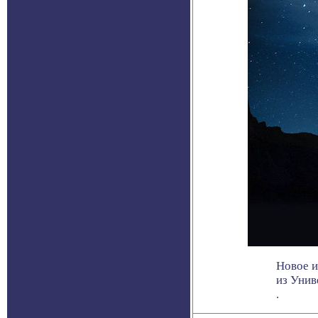
Новое и
из Унив
.