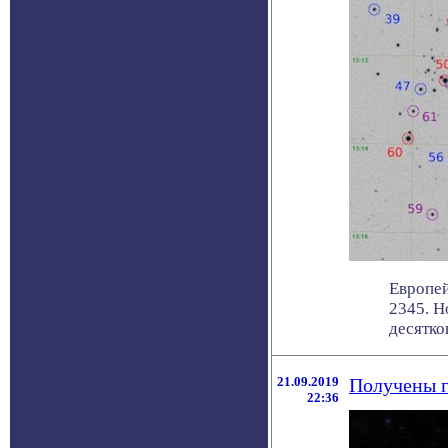
Европей
2345. Н
десятков 
21.09.2019
Получены г
22:36