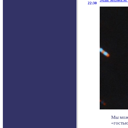
22:30
Мы може
«гостью