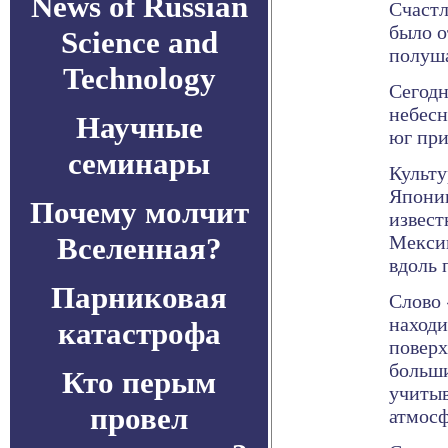
News of Russian
Счастл
было о
Science and
полуш
Technology
Сегодн
небесн
Научные
юг при
семинары
Культу
Японии
Почему молчит
извест
Вселенная?
Мексик
вдоль 
Парниковая
Слово 
находи
катастрофа
поверх
больши
Кто перым
учитыв
провел
атмосф