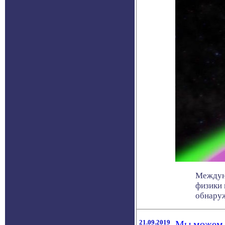
Междуна
физики 
обнаружи
21.09.2019
Мы можем «