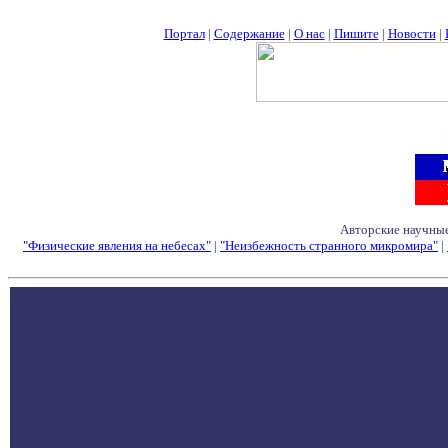
Портал
|
Содержание
|
О нас
|
Пишите
|
Новости
|
Авторские научные
"Физические явления на небесах"
|
"Неизбежность странного микромира"
|
Семинары - Конфе