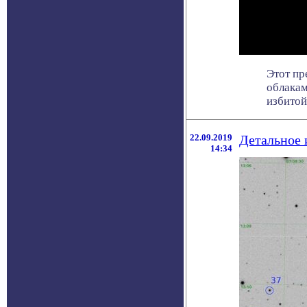
Этот пр
облакам
избитой .
22.09.2019
Детальное 
14:34