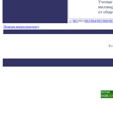
Ученые
миллиар
от общег
<<
901
|902|
903
|
904
|
905
|
906
|
90
Помощь корреспонденту
Ес