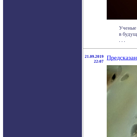
Ученые 
в будущ
. . .
21.09.2019
Предсказан
22:07