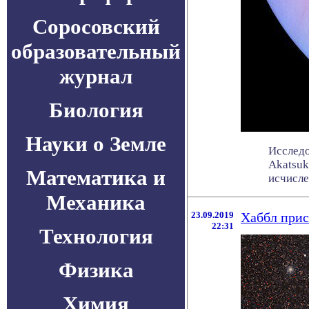
Соросовский
образовательный
журнал
Биология
Науки о Земле
Исслед
Akatsuk
Математика и
исчисле
Механика
23.09.2019
Хаббл прис
22:31
Технология
Физика
Химия