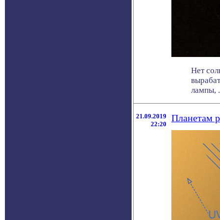
Нет сол
вырабат
лампы, . 
21.09.2019
Планетам р
22:20