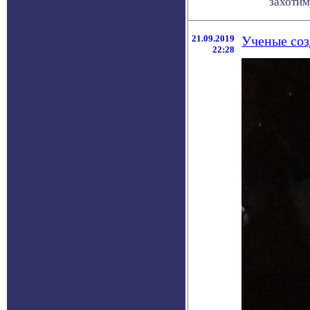
захотим, 
21.09.2019
Ученые соз
22:28