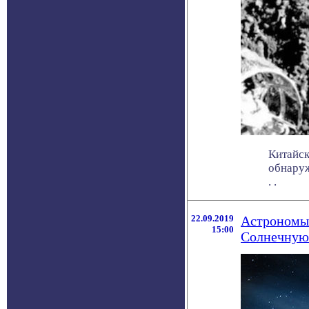
Китайск
обнаруж
. .
22.09.2019
Астрономы 
15:00
Солнечную