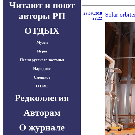
Читают и поют
авторы РП
23.09.2019
Solar orbi
22:22
ОТДЫХ
Музеи
Игры
Песни русского застолья
Народное
Смешное
О НАС
Редколлегия
Авторам
О журнале