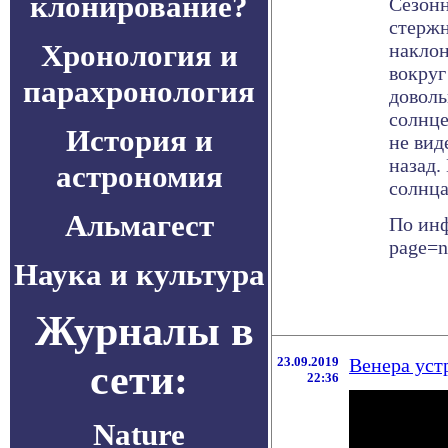
клонирование?
Сезонн
стержн
Хронология и
наклон
вокруг
парахронология
доволь
солнце
История и
не вид
назад.
астрономия
солнца
Альмагест
По инф
page=
Наука и культура
Журналы в
23.09.2019
Венера уст
сети:
22:36
Nature