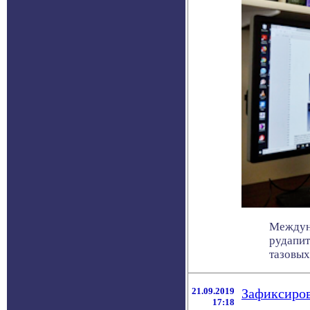
Междуна
рудапит
тазовых 
21.09.2019
Зафиксиров
17:18