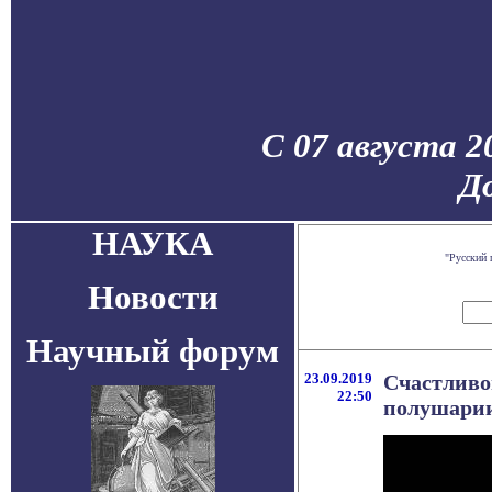
С 07 августа 2
До
НАУКА
"Русский 
Новости
Научный форум
23.09.2019
Счастливог
22:50
полушари