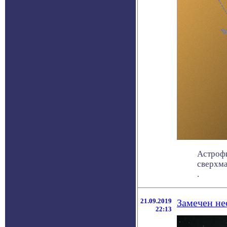
Астрофи
сверхма
.
21.09.2019
Замечен н
22:13