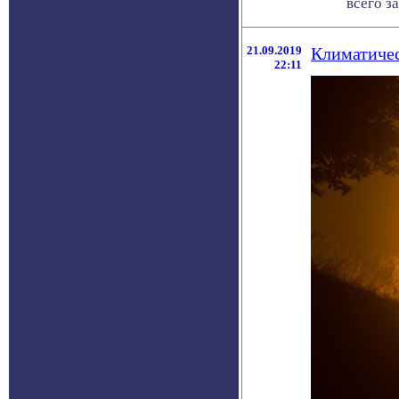
всего з
21.09.2019
Климатичес
22:11