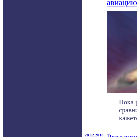
авиацию
Пока 
сравн
кажетс
28.12.2018