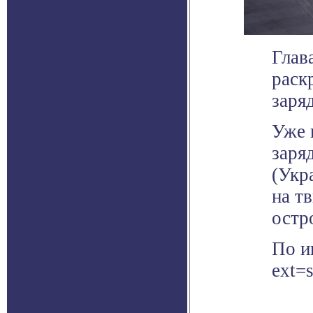
Глав
раск
заря
Уже 
заря
(Укр
на т
остр
По и
ext=