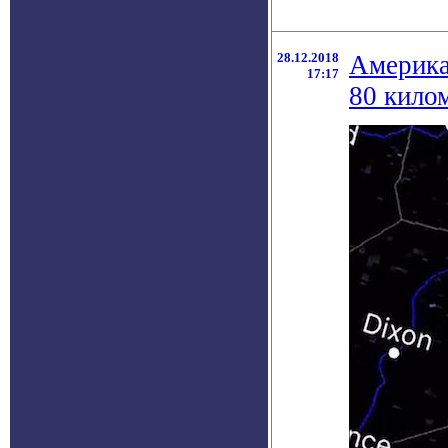
28.12.2018
Америка
17:17
80 кило