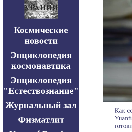
Космические
новости
Энциклопедия
космонавтика
Энциклопедия
"Естествознание"
Журнальный зал
Как с
Физматлит
Yuanf
готови