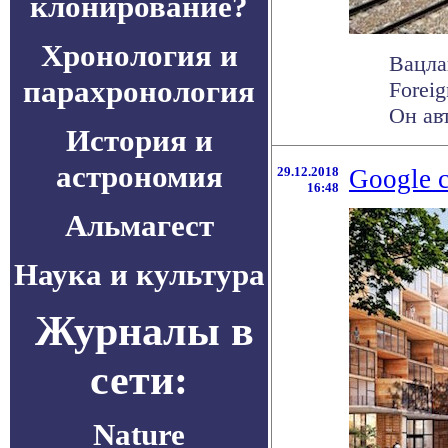
клонирование?
Хронология и
Вацла
парахронология
Forei
Он авт
История и
астрономия
29.12.2018
Google 
16:48
Альмагест
Наука и культура
Журналы в
сети:
Nature