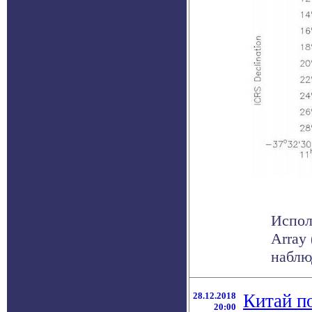
Испол
Array
наблю
28.12.2018
Китай п
20:00