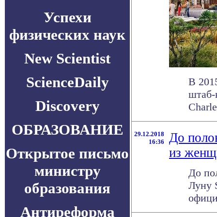
Успехи
физических наук
New Scientist
ScienceDaily
В 201
штаб-
Discovery
Charle
ОБРАЗОВАНИЕ
29.12.2018
До поло
16:36
Открытое письмо
из женщ
министру
До по
Луну 
образования
офици
Антиреформа