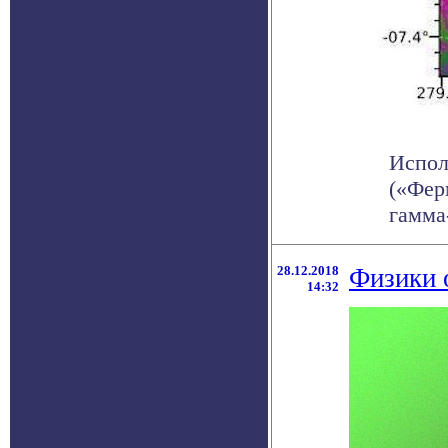
Испол
(«Фер
гамма-
28.12.2018
Физики 
14:32