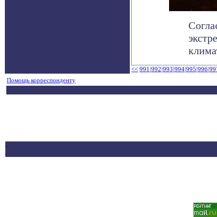
Согла
экстр
климат
<<
991
|
992
|
993
|
994
|
995
|
996
|
99
Помощь корреспонденту