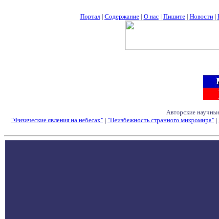
Портал
|
Содержание
|
О нас
|
Пишите
|
Новости
|
Авторские научные
"Физические явления на небесах"
|
"Неизбежность странного микромира"
|
Семинары - Конфе