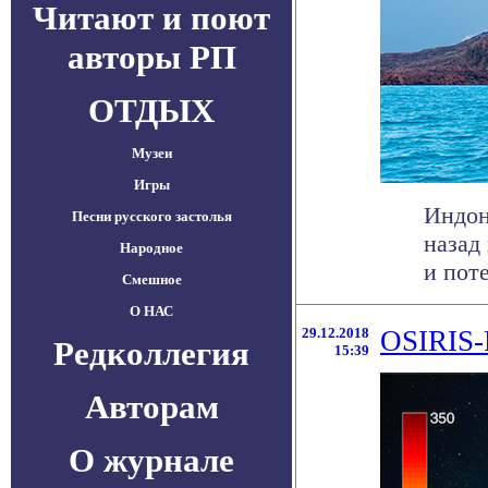
Читают и поют
авторы РП
ОТДЫХ
Музеи
Игры
Индон
Песни русского застолья
назад
Народное
и поте
Смешное
О НАС
29.12.2018
OSIRIS-
Редколлегия
15:39
Авторам
О журнале