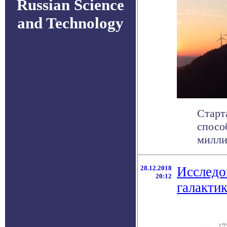
Russian Science
and Technology
Старт
спосо
милли
28.12.2018
Исследо
20:12
галакти