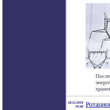
После
энерг
хране
28.12.2018
Ротацио
19:48