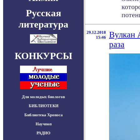
котор
Русская
потен
литература
29.12.2018
Вулкан 
15:46
раза
КОНКУРСЫ
Для молодых биологов
БИБЛИОТЕКИ
Библиотека Хроноса
Научпоп
РАДИО