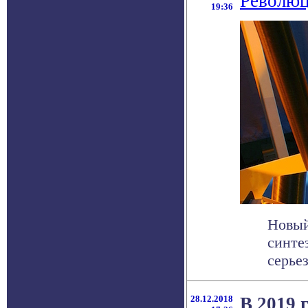
Революц
19:36
Новый
синте
серье
28.12.2018
В 2019 