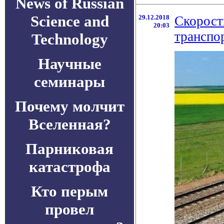
News of Russian
Science and
29.12.2018
Скорост
20:03
транспо
Technology
Научные
семинары
Почему молчит
Вселенная?
Парниковая
катастрофа
Кто перым
провел