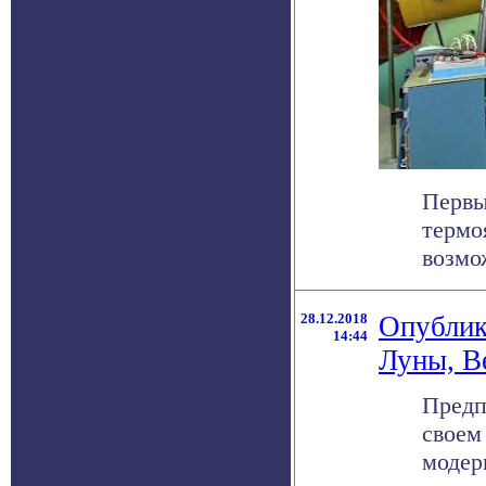
Первы
термо
возмо
28.12.2018
Опублик
14:44
Луны, В
Предп
своем
модер