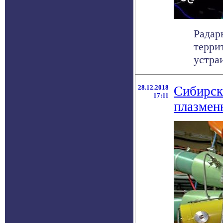
Радар
терри
устра
28.12.2018
Сибирск
17:11
плазмен