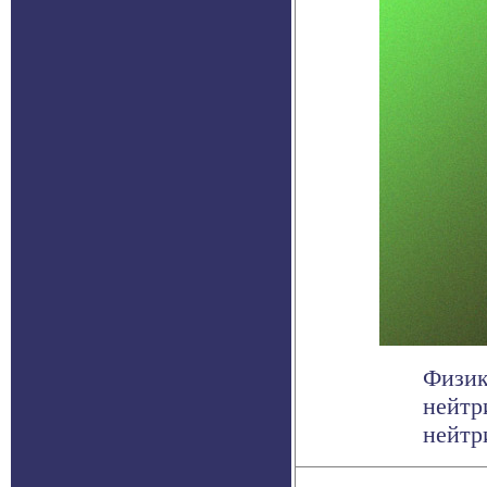
Физик
нейтр
нейтри