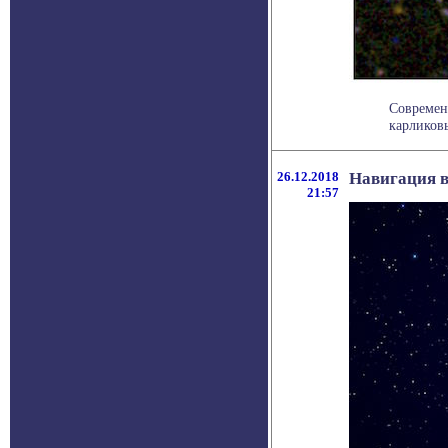
Современ
карликовы
26.12.2018
Навигация в
21:57