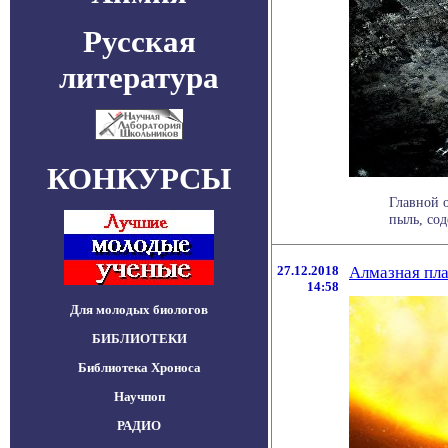
Русская
литература
КОНКУРСЫ
Главной о
пыль, сод
27.12.2018
Алмазная пла
14:58
Для молодых биологов
БИБЛИОТЕКИ
Библиотека Хроноса
Научпоп
РАДИО