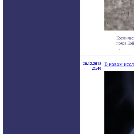
Космичес
пояса Кой
. .
26.12.2018
В новом иссл
21:40