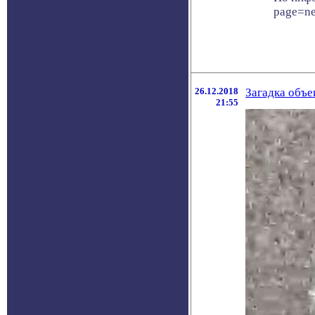
page=n
26.12.2018
Загадка объе
21:55