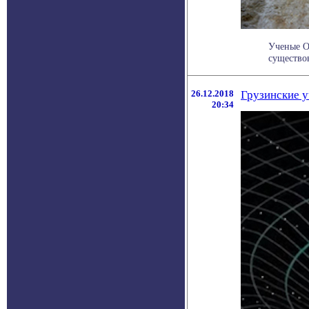
Ученые О
существов
26.12.2018
Грузинские у
20:34