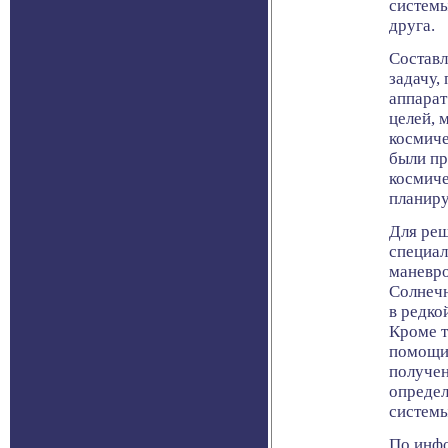
системы
друга.
Составл
задачу,
аппарат
целей, 
космиче
были пр
космиче
планиру
Для реш
специа
маневро
Солнечн
в редко
Кроме т
помощи 
получен
определ
системы
По инфо