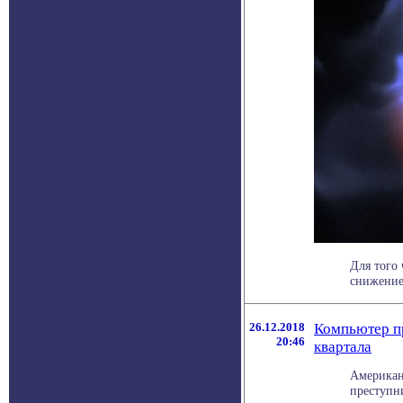
Для того 
снижение 
26.12.2018
Компьютер п
20:46
квартала
Американ
преступн