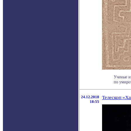
Ученые и
по умиро
24.12.2018
Телескоп «Х
18:55