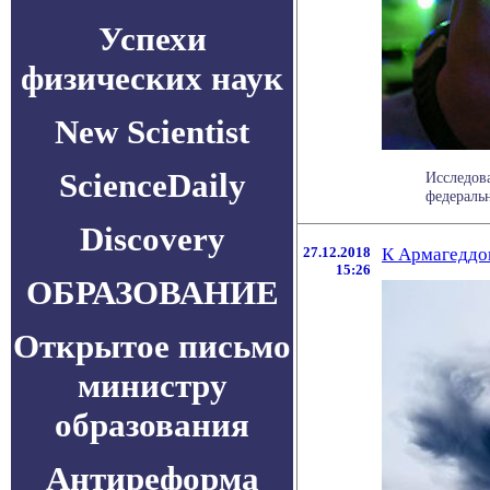
Успехи
физических наук
New Scientist
ScienceDaily
Исследов
федеральн
Discovery
27.12.2018
К Армагеддон
15:26
ОБРАЗОВАНИЕ
Открытое письмо
министру
образования
Антиреформа