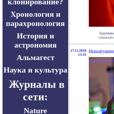
клонирование?
Хронология и
парахронология
Задумыва
История и
относител
астрономия
27.12.2018
Неразрушающ
15:31
Альмагест
Наука и культура
Журналы в
сети:
Nature