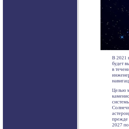
В 2021 
будет в
в течен
инженер
навигац
Целью м
каменис
системы
Солнечн
астерои
прежде 
2027 по