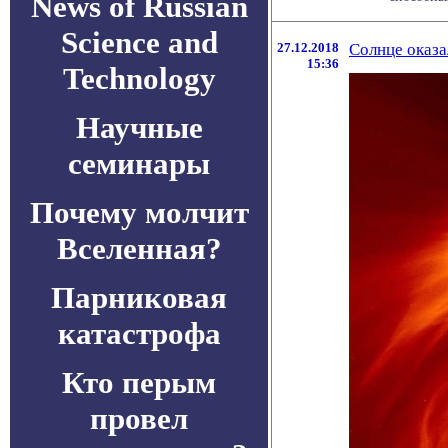
News of Russian
Science and
27.12.2018
Солнце оказа
15:36
Technology
Научные
семинары
Почему молчит
Вселенная?
Парниковая
катастрофа
Кто перым
провел