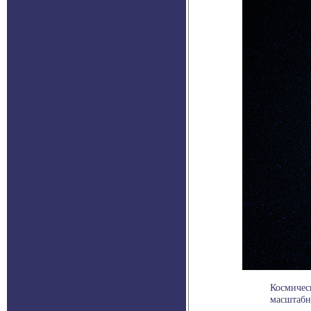
Космичес
масштабн