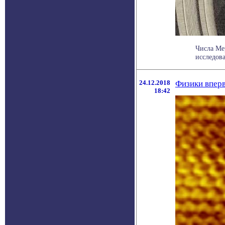
Числа Ме
исследова
24.12.2018
Физики вперв
18:42