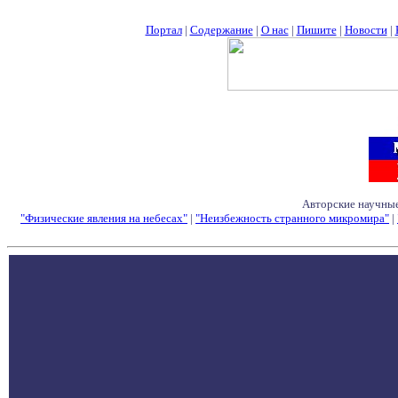
Портал
|
Содержание
|
О нас
|
Пишите
|
Новости
|
Авторские научные
"Физические явления на небесах"
|
"Неизбежность странного микромира"
|
Семинары - Конфе