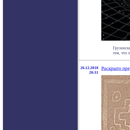
Грузинск
тем, что 
26.12.2018
Раскрыто пре
20:31