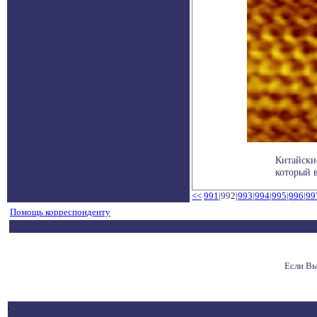
Китайски
который в
<<
991
|992|
993
|
994
|
995
|
996
|
99
Помощь корреспонденту
Если Вы