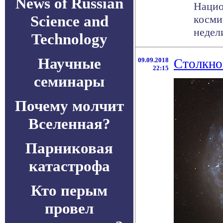
News of Russian
Нацио
Science and
косми
недел
Technology
Научные
09.09.2018
Столкно
22:15
семинары
Почему молчит
Вселенная?
Парниковая
катастрофа
Кто перым
провел