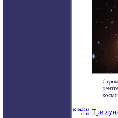
Огром
рентг
косми
07.09.2018
Три лун
18:10