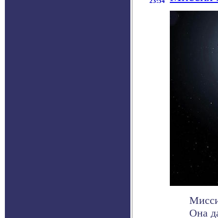
23:54
Мисси
Она д