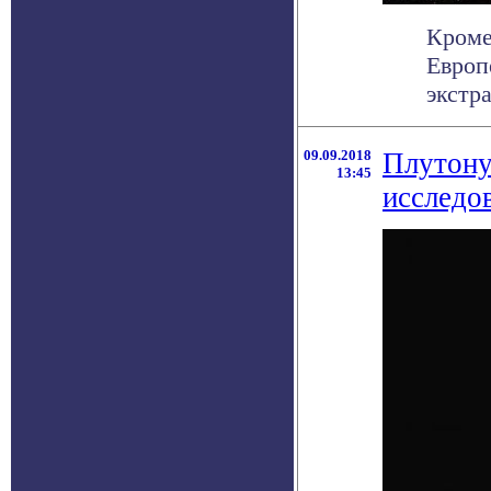
Кроме
Европ
экстра
09.09.2018
Плутону
13:45
исследо