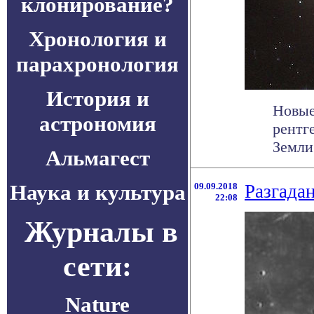
клонирование?
Хронология и
парахронология
История и
Новые
астрономия
рентг
Земли.
Альмагест
Наука и культура
09.09.2018
Разгада
22:08
Журналы в
сети:
Nature