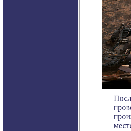
Посл
пров
прои
мест