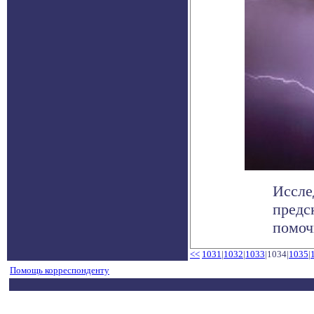
Иссле
предс
помоч
<<
1031
|
1032
|
1033
|1034|
1035
|
Помощь корреспонденту