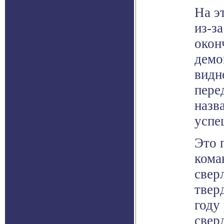
На э
из-з
окон
демо
видн
пере
назв
успе
Это 
кома
свер
твер
году
свер