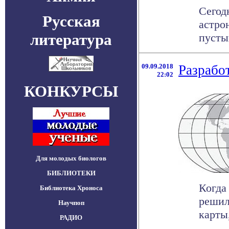
Сегод
Русская
астро
литература
пусты
09.09.2018
Разработ
22:02
КОНКУРСЫ
Для молодых биологов
БИБЛИОТЕКИ
Когда
Библиотека Хроноса
решил
Научпоп
карты
РАДИО