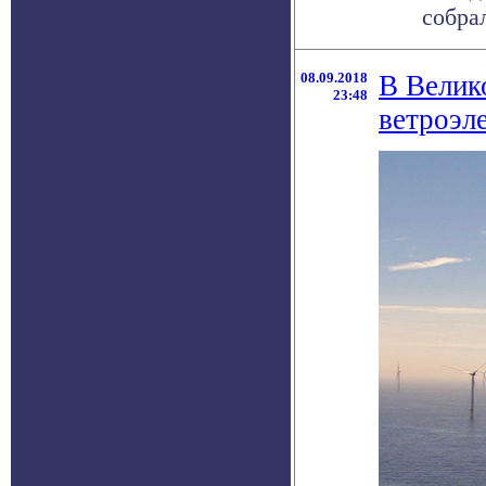
собра
08.09.2018
В Велик
23:48
ветроэл