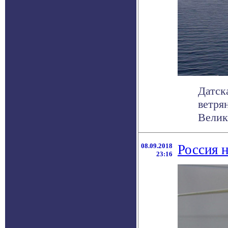
Датск
ветря
Велик
08.09.2018
Россия 
23:16