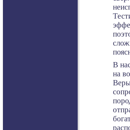
неис
Тест
эффе
поэт
слож
пояс
В на
на в
Веры
сопр
поро
отпр
бога
расп