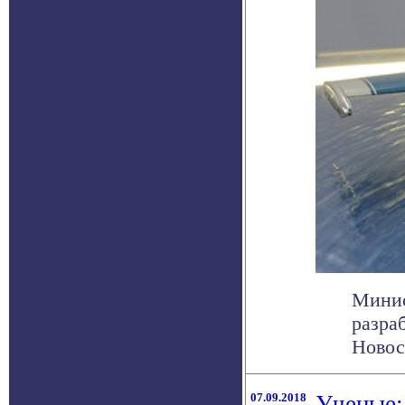
Минис
разра
Новост
07.09.2018
Ученые: