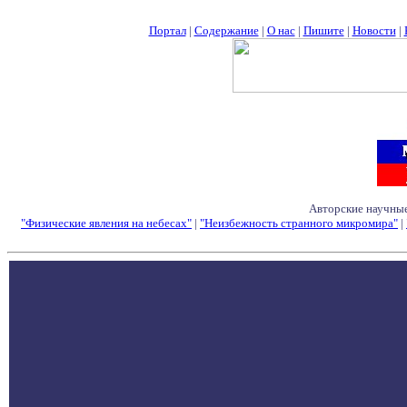
Портал
|
Содержание
|
О нас
|
Пишите
|
Новости
|
Авторские научные
"Физические явления на небесах"
|
"Неизбежность странного микромира"
|
Семинары - Конфе