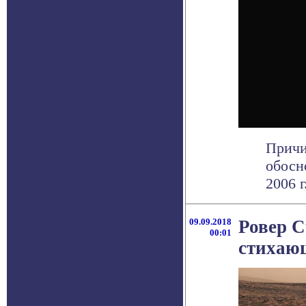
Причи
обосн
2006 г
09.09.2018
Ровер C
00:01
стихаю