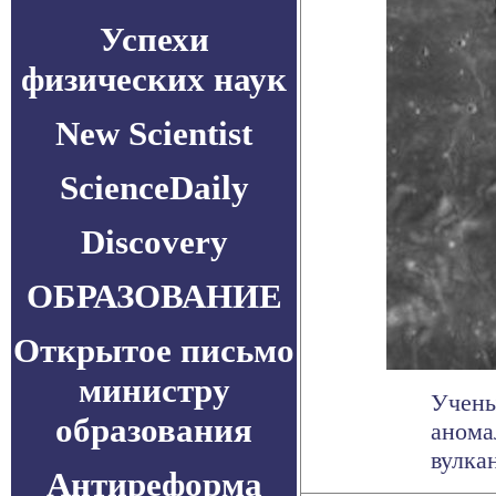
Успехи
физических наук
New Scientist
ScienceDaily
Discovery
ОБРАЗОВАНИЕ
Открытое письмо
министру
Учены
образования
анома
вулка
Антиреформа