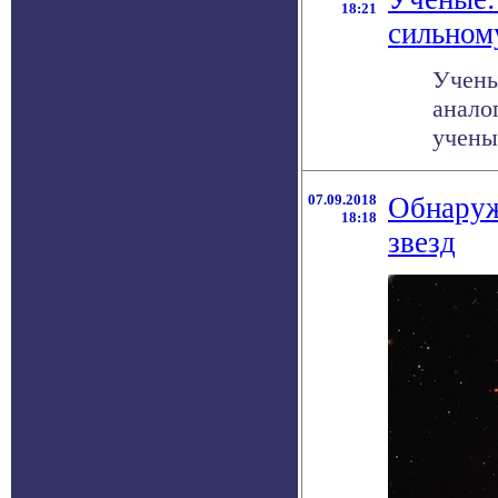
18:21
сильном
Учены
анало
ученые
07.09.2018
Обнаруж
18:18
звезд