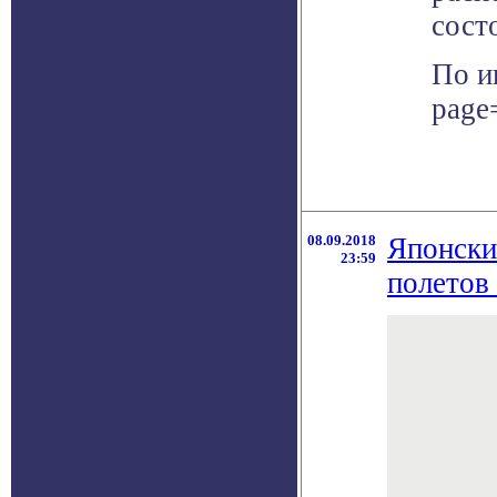
сост
По и
page
08.09.2018
Японски
23:59
полетов