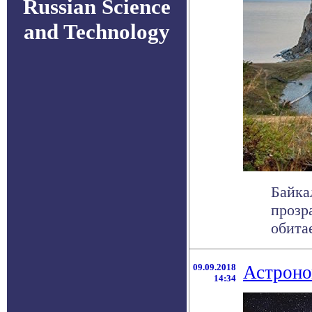
Russian Science
and Technology
Байка
прозра
обитае
09.09.2018
Астроно
14:34