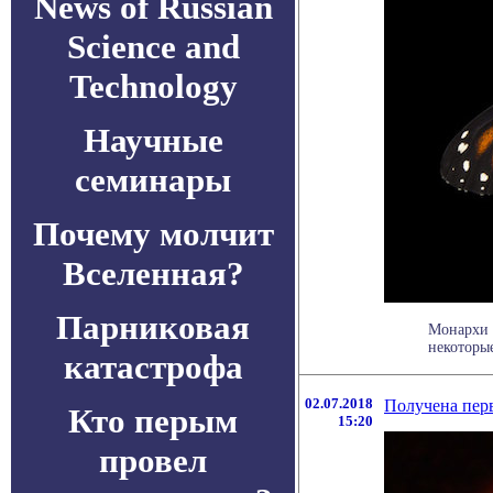
News of Russian
Science and
Technology
Научные
семинары
Почему молчит
Вселенная?
Парниковая
Монархи 
некоторые
катастрофа
02.07.2018
Получена пер
Кто перым
15:20
провел