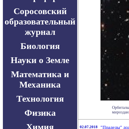
Соросовский
образовательный
журнал
Биология
Науки о Земле
Математика и
Механика
Технология
Орбиталь
Физика
мироздан
Химия
02.07.2018
"Прадеды" дож