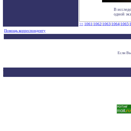
В исслед
одной экз
<<
1061
|
1062
|
1063
|
1064
|
1065
|
Помощь корреспонденту
Если Вы