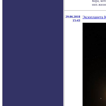
Кора, ко
них жизни
29.06.2018
Экзопланета K
15:43