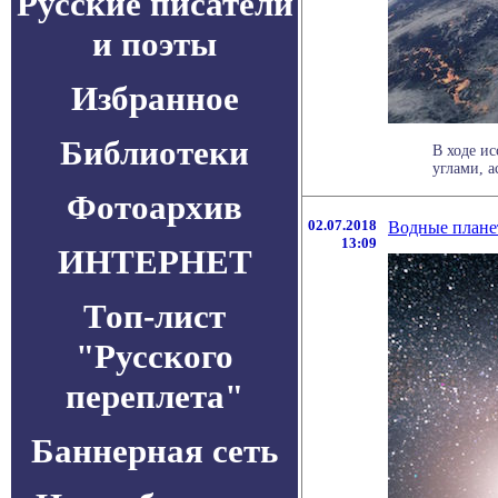
Русские писатели
и поэты
Избранное
Библиотеки
В ходе ис
углами, а
Фотоархив
02.07.2018
Водные плане
13:09
ИНТЕРНЕТ
Топ-лист
"Русского
переплета"
Баннерная сеть