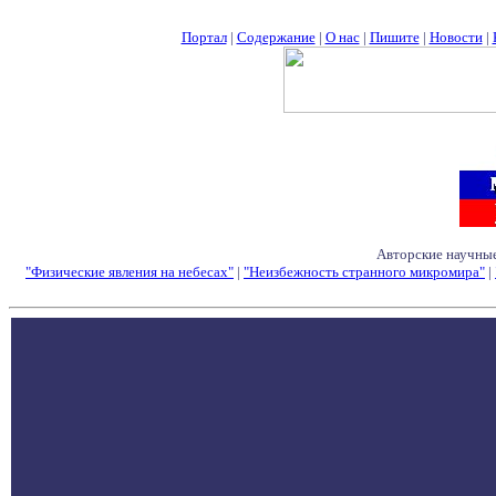
Портал
|
Содержание
|
О нас
|
Пишите
|
Новости
|
Авторские научные
"Физические явления на небесах"
|
"Неизбежность странного микромира"
|
Семинары - Конфе