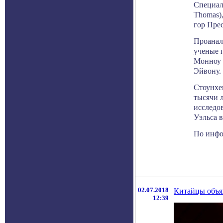
Специал
Thomas)
гор Прес
Проанал
ученые п
Монноу 
Эйвону.
Стоунхе
тысячи л
исследо
Уэльса 
По инфор
02.07.2018
Китайцы объяв
12:39