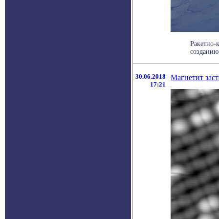
Ракетно-к
созданию
30.06.2018
Магнетит заст
17:21