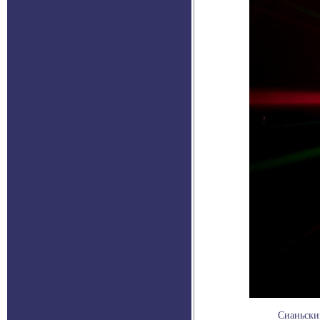
Сианьски