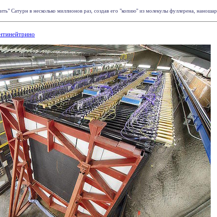
ь" Сатурн в несколько миллионов раз, создав его "копию" из молекулы фуллерена, наношара
антинейтрино