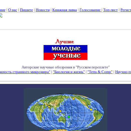
ние
|
О нас
|
Пишите
|
Новости
|
Книжная лавка
|
Голосование
|
Топ-лист
|
Регис
Авторские научные обозрения в "Русском переплете"
жность странного микромира"
|
"Биология и жизнь"
|
"Terra & Comp"
|
Научно-п
Семинары - Конференции - Симпозиумы - Конкурсы