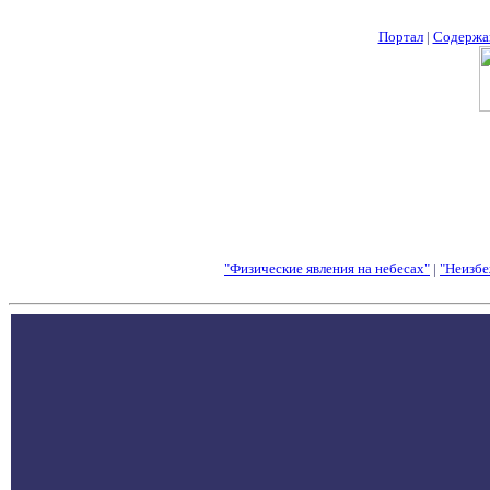
Портал
|
Содержа
"Физические явления на небесах"
|
"Неизбе