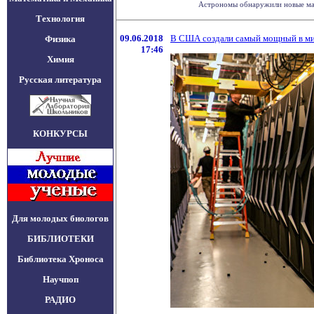
Астрономы обнаружили новые магн
Технология
09.06.2018
В США создали самый мощный в ми
Физика
17:46
Химия
Русская литература
КОНКУРСЫ
Для молодых биологов
БИБЛИОТЕКИ
Библиотека Хроноса
Научпоп
РАДИО