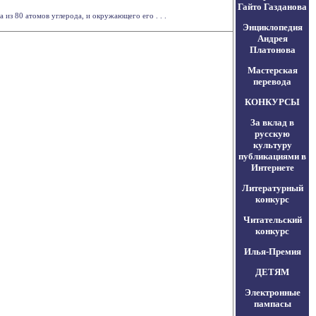
Гайто Газданова
 из 80 атомов углерода, и окружающего его . . .
Энциклопедия
Андрея
Платонова
Мастерская
перевода
КОНКУРСЫ
За вклад в
русскую
культуру
публикациями в
Интернете
Литературный
конкурс
Читательский
конкурс
Илья-Премия
ДЕТЯМ
Электронные
пампасы