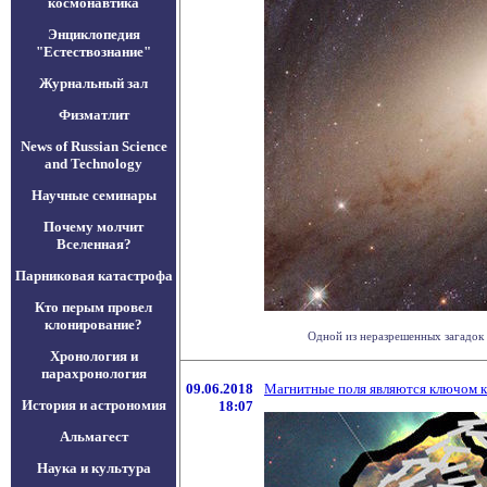
космонавтика
Энциклопедия
"Естествознание"
Журнальный зал
Физматлит
News of Russian Science
and Technology
Научные семинары
Почему молчит
Вселенная?
Парниковая катастрофа
Кто перым провел
клонирование?
Одной из неразрешенных загадок 
Хронология и
парахронология
09.06.2018
Магнитные поля являются ключом 
История и астрономия
18:07
Альмагест
Наука и культура