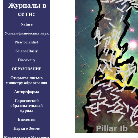
Журналы в
сети:
Nature
Успехи физических наук
New Scientist
ScienceDaily
Discovery
ОБРАЗОВАНИЕ
Открытое письмо
министру образования
Антиреформа
Соросовский
образовательный
журнал
Биология
Науки о Земле
Математика и Механика