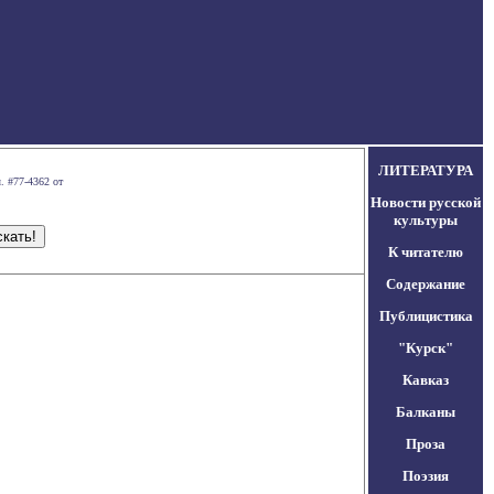
ЛИТЕРАТУРА
. #77-4362 от
Новости русской
культуры
К читателю
Содержание
Публицистика
"Курск"
Кавказ
Балканы
Проза
Поэзия