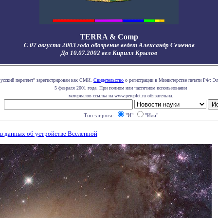
TERRA & Comp
С 07 августа 2003 года обозрение ведет Александр Семенов
До 10.07.2002 вел Кирилл Крылов
Русский переплет" зарегистрирован как СМИ.
Свидетельство
о регистрации в Министерстве печати РФ: Эл
5 февраля 2001 года. При полном или частичном использовании
материалов ссылка на www.pereplet.ru обязательна.
Тип запроса:
"И"
"Или"
 в данных об устройстве Вселенной