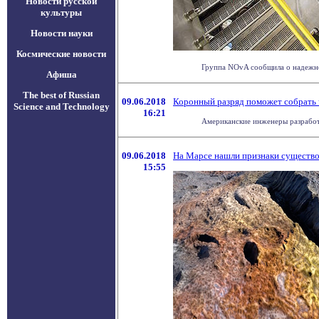
Новости русской
культуры
Новости науки
Космические новости
Группа NOvA сообщила о надежном
Афиша
The best of Russian
09.06.2018
Коронный разряд поможет собрать 
Science and Technology
16:21
Американские инженеры разработал
09.06.2018
На Марсе нашли признаки существ
15:55