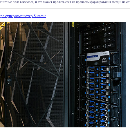
итные поля в космосе, и это может пролить свет на процессы формирования звезд и помочь 
ре суперкомпьютер Summit‍