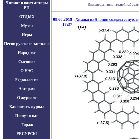
Читают и поют авторы
Инженеры национальной лаборато
РП
ОТДЫХ
09.06.2018
Химики из Японии создали самую н
17:37
Музеи
Игры
Песни русского застолья
Народное
Смешное
О НАС
Редколлегия
Авторам
О журнале
Как читать журнал
Пишут о нас
Тираж
РЕСУРСЫ