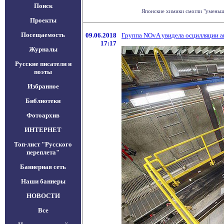
Поиск
Японские химики смогли "уменьшит
Проекты
Посещаемость
09.06.2018
Группа NOvA увидела осцилляции 
17:17
Журналы
Русские писатели и
поэты
Избранное
Библиотеки
Фотоархив
ИНТЕРНЕТ
Топ-лист "Русского
переплета"
Баннерная сеть
Наши баннеры
НОВОСТИ
Все