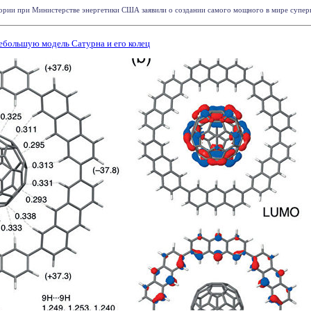
рии при Министерстве энергетики США заявили о создании самого мощного в мире суперко
ебольшую модель Сатурна и его колец