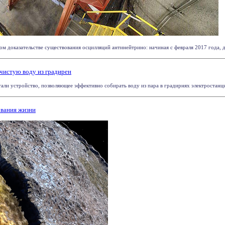
 доказательстве существования осцилляций антинейтрино: начиная с февраля 2017 года, да
чистую воду из градирен
и устройство, позволяющее эффективно собирать воду из пара в градирнях электростанций и
ования жизни