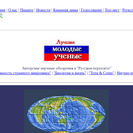
ние
|
О нас
|
Пишите
|
Новости
|
Книжная лавка
|
Голосование
|
Топ-лист
|
Регис
Авторские научные обозрения в "Русском переплете"
жность странного микромира"
|
"Биология и жизнь"
|
"Terra & Comp"
|
Научно-п
Семинары - Конференции - Симпозиумы - Конкурсы