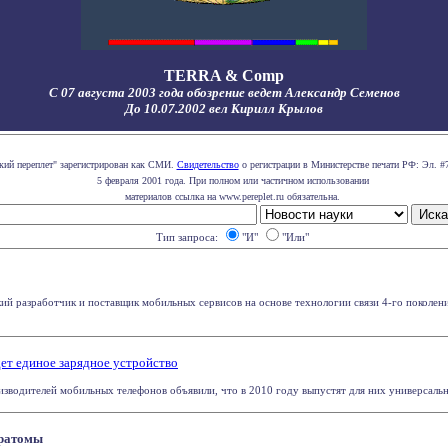
TERRA & Comp
С 07 августа 2003 года обозрение ведет Александр Семенов
До 10.07.2002 вел Кирилл Крылов
кий переплет" зарегистрирован как СМИ.
Свидетельство
о регистрации в Министерстве печати РФ: Эл. #
5 февраля 2001 года. При полном или частичном использовании
материалов ссылка на www.pereplet.ru обязательна.
Тип запроса:
"И"
"Или"
ий разработчик и поставщик мобильных сервисов на основе технологии связи 4-го поколени
дет единое зарядное устройство
зводителей мобильных телефонов объявили, что в 2010 году выпустят для них универсальное
ератомы