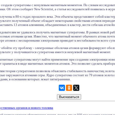
 создали суператомы с ненулевым магнитным моментом. По словам исследоват
ки. Об этом сообщает New Scientist, а статья исследователей появилась в журн
лучены в 80-х годах прошлого века. Эти объекты представляют собой класте
зультате полученный объект обладает некоторыми свойствами атомов периоди
заставить 13 атомов алюминия, объединенных в кластер, вести себя как атом йо
дователям не удавалось получить магнитные суператомы. В рамках новой рабо
осемью атомами цезия. Известно, что магнитный момент обычного атома почт
тере атомов с неспаренными электронами приводит к нестабильности всего суп
т обойти эту проблему - электронные оболочки атомов цезия формируют оболоч
зультате у получившегося суператома имеется ненулевой магнитный момент.
агнитные суператомы могут найти применение при создании электроники новог
ет храниться в виде магнитных моментов атомов. Это позволит сделать прибо
ям теория суператомов позволила объяснить стабильность наночастиц золота.
рые окружаются атомами серы. Ядро суператома состоит из 79 атомов золота 
дами, в основании которых лежат пятигранники.
уственных органов и нового топлива
й центром изучения общественного мнения, показал, что от XXI века россияне ожидают соз