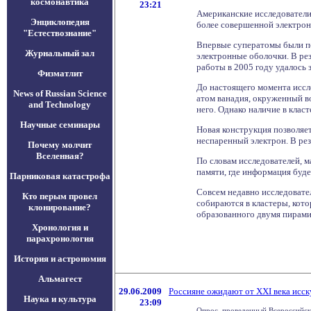
космонавтика
23:21
Американские исследователи
Энциклопедия
более совершенной электрони
"Естествознание"
Впервые суператомы были по
Журнальный зал
электронные оболочки. В ре
работы в 2005 году удалось 
Физматлит
До настоящего момента иссле
News of Russian Science
атом ванадия, окруженный в
and Technology
него. Однако наличие в клас
Научные семинары
Новая конструкция позволяе
неспаренный электрон. В ре
Почему молчит
Вселенная?
По словам исследователей, м
памяти, где информация буд
Парниковая катастрофа
Совсем недавно исследовател
Кто перым провел
собираются в кластеры, кото
клонирование?
образованного двумя пирами
Хронология и
парахронология
История и астрономия
Альмагест
29.06.2009
Россияне ожидают от XXI века исск
Наука и культура
23:09
Опрос, проведенный Всероссийски