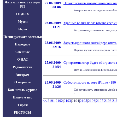
Читают и поют авторы
27.06.2009
Нанокристаллы поваренной соли ок
РП
00:06
Американские исследователи обна
ОТДЫХ
Музеи
26.06.2009
Ударные волны после взрыва сверх
13:21
Игры
Астрономы установили, что ударн
Песни русского застолья
25.06.2009
Запуск адронного коллайдера опять 
Народное
22:16
Первые пучки элементарных части
Смешное
О НАС
25.06.2009
Суперкомпьютер будет обогревать 
21:54
Редколлегия
IBM и Швейцарский федеральный т
Авторам
О журнале
25.06.2009
Себестоимость нового iPhone - 180
21:26
Как читать журнал
Себестоимость смартфона Apple iP
.
Пишут о нас
<<
2191
|
2192
|
2193
|2194|
2195
|
2196
|
2197
|
2198
|
21
Тираж
РЕСУРСЫ