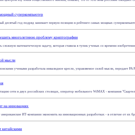
й мощный суперкомпьютер
й десятый год подряд занимает первую позицию в рейтинге самых мощных суперкомпьютеров
зрешить многолетнюю проблему криптографии
ь сложную математическую задачу, которая ставила в тупик ученых со времени изобретения
лой мысли
онскими учеными разработала инвалидное кресло, управляемое силой мысли, передает PA Pres
ия
ацию сети в двух российских столицах, оператор мобильного WiMAX - компания "Скартел" (т
т на инновациях
мериканские ИТ-компании экономить на инновационных разработках - в отличие от их брита
т китайскими