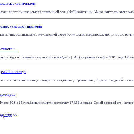
азались эластичными
ружили, что нанокристаллы поваренной соли (NaCl) эластичны. Макрокристаллы этого матер
новых ускоряют протоны
ые волны, возникающие в межзвездной среде после взрыва сверхновых, могут играть роль ги
отложен ...
ц пройдут по Большому адронному коллайдеру (БАК) не раньше октября 2009 года. Об этом
целый институт
ехнологический институт намерены построить суперкомпьютер Aquasar с водяной системой
 долларов
hone 3GS c 16 гигабайтами памяти составляет 178,96 доллара. Самой дорогой его частью я
99
|
2200
>>