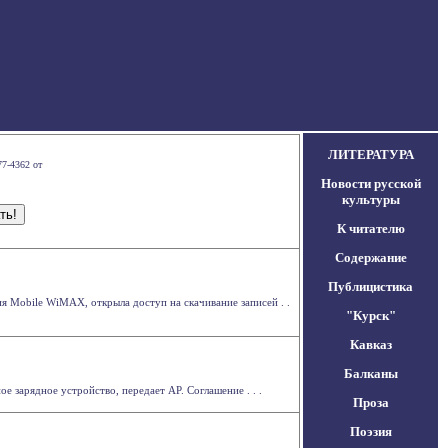
ЛИТЕРАТУРА
77-4362 от
Новости русской
культуры
К читателю
Содержание
Публицистика
я Mobile WiMAX, открыла доступ на скачивание записей . .
"Курск"
Кавказ
Балканы
 зарядное устройство, передает AP. Соглашение . . .
Проза
Поэзия