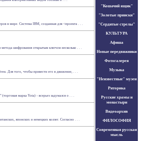
"Кошачий ящик"
"Золотые прииски"
 в мире. Система IBM, созданная для <проекта . . .
"Сердитые стрелы"
КУЛЬТУРА
Афиша
 метода шифрования открытым ключом несколько . . .
Новые передвижники
Фотогалерея
Музыка
s. Для того, чтобы привести его в движение, . . .
"Неизвестные" музеи
Риторика
орговая марка Yota) - всерьез задумался о . . .
Русские храмы и
монастыри
Видеоархив
нских, японских и немецких коллег. Согласно . . .
ФИЛОСОФИЯ
Современная русская
мысль