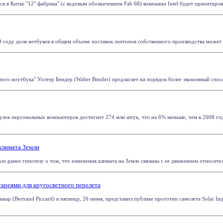
я в Китае "12" фабрика" (с кодовым обозначением Fab 68) компании Intel будет ориентиров
9 году доля нетбуков в общем объеме поставок лэптопов собственного производства может с
ого ноутбука" Уолтер Бендер (Walter Bender) предлагает на порядок более экономный спос
зок персональных компьютеров достигнет 274 млн штук, что на 6% меньше, чем в 2008 году
 климата Земли
 ранее гипотезу о том, что изменения климата на Земле связаны с ее движением относител
ареями для кругосветного перелета
кар (Bertrand Piccard) в пятницу, 26 июня, представил публике прототип самолета Solar I