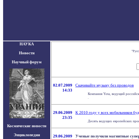
НАУКА
"Русс
Новости
Научный форум
02.07.2009
Скачивайте музыку без проводов
14:33
Компания Yota, ведущий российск
.
29.06.2009
К 2010 году у всех мобильников бу
23:35
Десять ведущих европейских прои
Космические новости
Энциклопедия
29.06.2009
Ученые получили магнитные суп