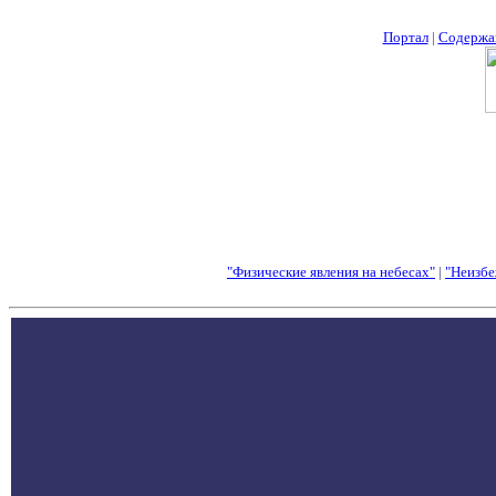
Портал
|
Содержа
"Физические явления на небесах"
|
"Неизбе