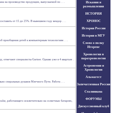
ана на производство продукции, выпускаемой по . . .
Искания и
размышления
ИСТОРИЯ
ХРОНОС
оставить от 15 до 25%. В нынешнем году вендор . . .
История России
История в МГУ
об приобщения детей к компьютерным технологиям . . .
Слово о полку
Игореве
Хронология и
парахронология
, отмечают специалисты Gartner. Однако уже в 4 квартале .
Астрономия и
Хронология
Альмагест
ьно спиральных рукавов Млечного Пути. Работа . . .
Запечатленная Россия
Сталиниана
ФОРУМЫ
mpulse, работающего исключительно на солнечных батареях,
Дискуссионный клуб