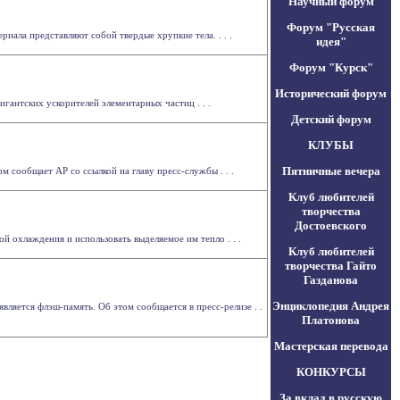
Научный форум
Форум "Русская
иала представляют собой твердые хрупкие тела. . . .
идея"
Форум "Курск"
Исторический форум
гантских ускорителей элементарных частиц . . .
Детский форум
КЛУБЫ
Пятничные вечера
 сообщает AP со ссылкой на главу пресс-службы . . .
Клуб любителей
творчества
Достоевского
 охлаждения и использовать выделяемое им тепло . . .
Клуб любителей
творчества Гайто
Газданова
Энциклопедия Андрея
вляется флэш-память. Об этом сообщается в пресс-релизе . .
Платонова
Мастерская перевода
КОНКУРСЫ
За вклад в русскую