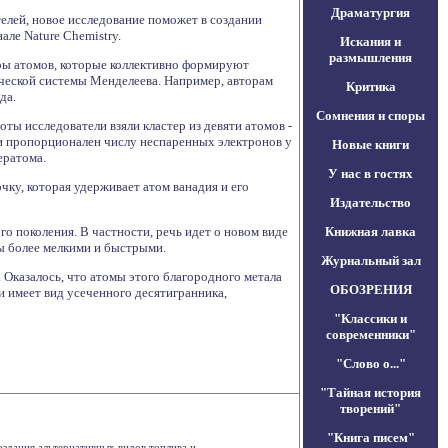
Драматургия
елей, новое исследование поможет в создании
але Nature Chemistry.
Искания и
размышления
ры атомов, которые коллективно формируют
ческой системы Менделеева. Например, авторам
Критика
да.
Сомнения и споры
ты исследователи взяли кластер из девяти атомов -
и пропорционален числу неспаренных электронов у
Новые книги
ератома.
У нас в гостях
ку, которая удерживает атом ванадия и его
Издательство
о поколения. В частности, речь идет о новом виде
Книжная лавка
ры более мелкими и быстрыми.
Журнальный зал
 Оказалось, что атомы этого благородного метала
ОБОЗРЕНИЯ
и имеет вид усеченного десятигранника,
"Классики и
современники"
"Слово о..."
"Тайная история
творений"
"Книга писем"
дания альтернативных видов топлива и . . .