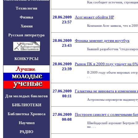
Как сообщает источник, строящаяс
Технология
Физика
28.06.2009
Acer может обойти НР
23:57
Химия
Компания Acer заявила, что в 200
Русская литература
28.06.2009
Флэшка заменит детям ноутбук
23:43
Бывший разработчик "стодолларов
КОНКУРСЫ
28.06.2009
Рынок ПК в 2009 году упадет на 6%
23:39
В 2009 году объем мировых отгру
. .
27.06.2009
Галактика не виновата в изменении
Для молодых биологов
00:11
Астрономы опровергли выдвинутую
БИБЛИОТЕКИ
Библиотека Хроноса
27.06.2009
Построен самолет с солнечными бат
00:08
Научпоп
Швейцарский аэронавт Бертран Пи
на . . .
РАДИО