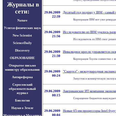
Журналы в
сети:
29.06.2009
Десятый год подряд у IBM - самы
22:39
Корпорация IBM вот уже рекордны
Nature
Успехи физических наук
29.06.2009
Исследователю из IBM удалось ра
New Scientist
21:56
Исследователь из IBM смог решит
ScienceDaily
Discovery
29.06.2009
Инвалидное кресло управляется си
21:30
ОБРАЗОВАНИЕ
Корпорация Toyota совместно с яп
Открытое письмо
министру образования
29.06.2009
"Скартел" - международная экспанс
00:24
Антиреформа
Запустив в коммерческую эксплуат
Соросовский
образовательный
29.06.2009
Американские ИТ-компании экономя
журнал
00:15
Сокращение бюджетов вынуждает а
Биология
Науки о Земле
29.06.2009
Новые 65-нм процессоры Intel буду
00:04
Математика и Механика