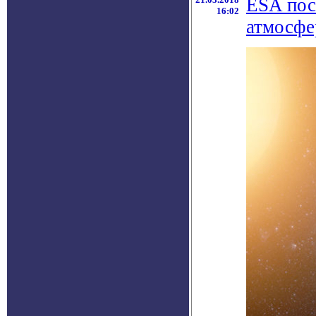
ESA пос
16:02
атмосфе