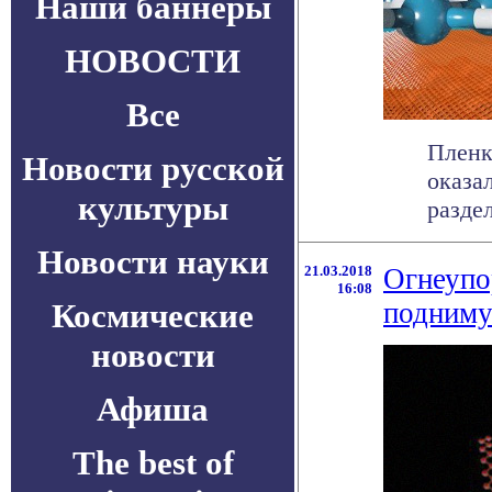
Наши баннеры
НОВОСТИ
Все
Пленк
Новости русской
оказа
культуры
раздел
Новости науки
21.03.2018
Огнеупо
16:08
Космические
подниму
новости
Афиша
The best of