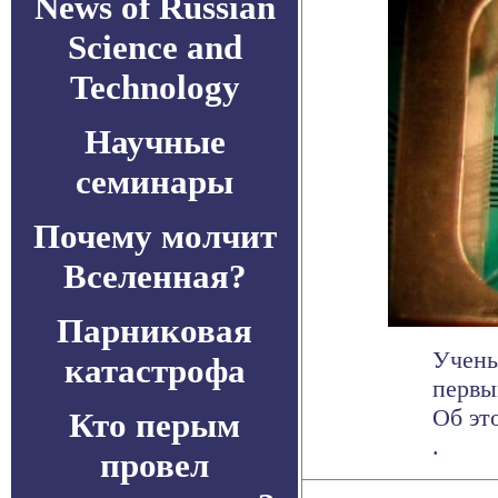
News of Russian
Science and
Technology
Научные
семинары
Почему молчит
Вселенная?
Парниковая
Учены
катастрофа
первы
Об эт
Кто перым
.
провел