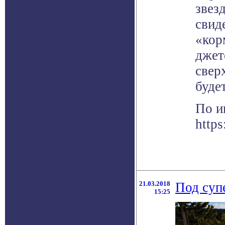
звез
свид
«кор
джет
свер
буде
По и
https
21.03.2018
Под суп
15:25