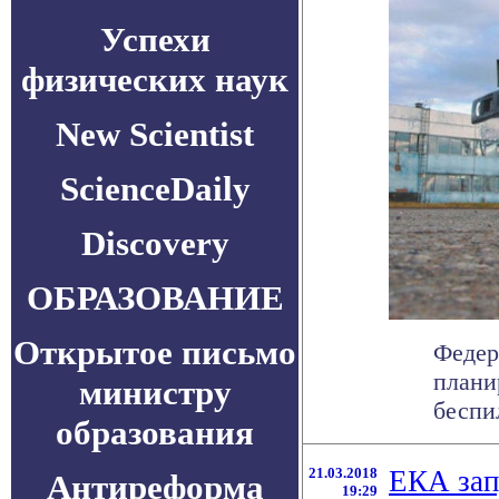
Успехи
физических наук
New Scientist
ScienceDaily
Discovery
ОБРАЗОВАНИЕ
Открытое письмо
Федер
плани
министру
беспи
образования
21.03.2018
ЕКА зап
Антиреформа
19:29