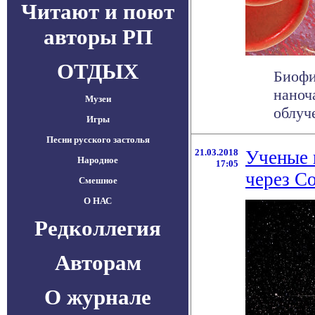
Читают и поют
авторы РП
ОТДЫХ
Биофи
наноч
Музеи
облуч
Игры
Песни русского застолья
21.03.2018
Ученые 
Народное
17:05
через С
Смешное
О НАС
Редколлегия
Авторам
О журнале