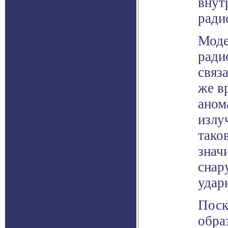
внут
ради
Моде
ради
связ
же в
аном
излу
тако
знач
снар
удар
Поск
обра