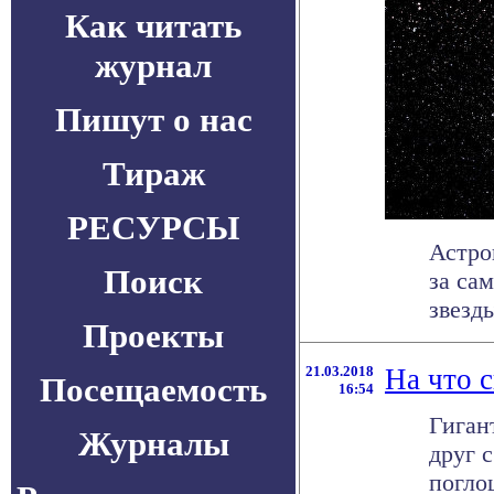
Как читать
журнал
Пишут о нас
Тираж
РЕСУРСЫ
Астро
Поиск
за са
звезд
Проекты
21.03.2018
На что 
Посещаемость
16:54
Гиган
Журналы
друг 
погло