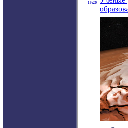
Ученые 
19:26
образов