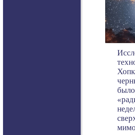
Иссл
техн
Хопк
черн
было
«рад
неде
свер
мимо