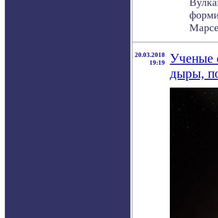
Вулка
форми
Марсе
20.03.2018
Ученые 
19:19
дыры, п