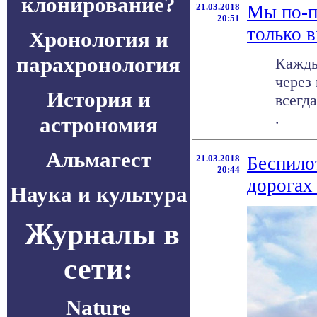
клонирование?
21.03.2018
Мы по-п
20:51
только 
Хронология и
парахронология
Кажды
через
История и
всегда
.
астрономия
Альмагест
21.03.2018
Беспило
20:44
дорогах
Наука и культура
Журналы в
сети:
Nature