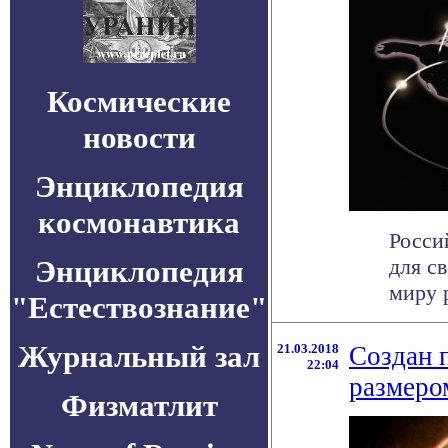
Космические
новости
Энциклопедия
космонавтика
Росси
Энциклопедия
для с
миру 
"Естествознание"
Журнальный зал
21.03.2018
Создан 
22:04
размеро
Физматлит