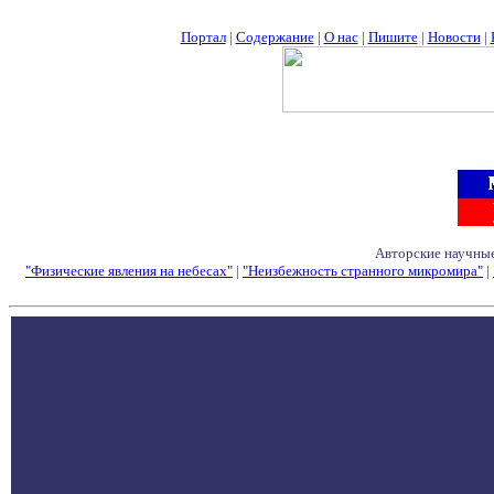
Портал
|
Содержание
|
О нас
|
Пишите
|
Новости
|
Авторские научные
"Физические явления на небесах"
|
"Неизбежность странного микромира"
|
Семинары - Конфе