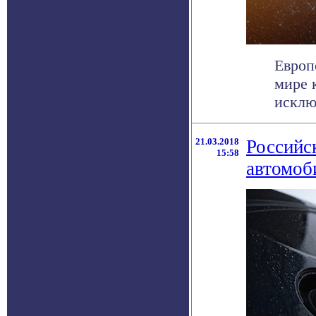
Европ
мире 
исклю
21.03.2018
Российс
15:58
автомоб