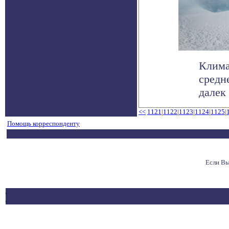
Клима
средн
далек 
<<
1121
|
1122
|
1123
|
1124
|
1125
|
Помощь корреспонденту
Если Вы