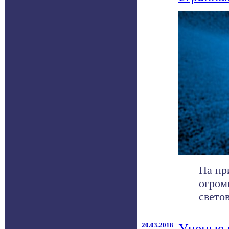
На пр
огром
светов
20.03.2018