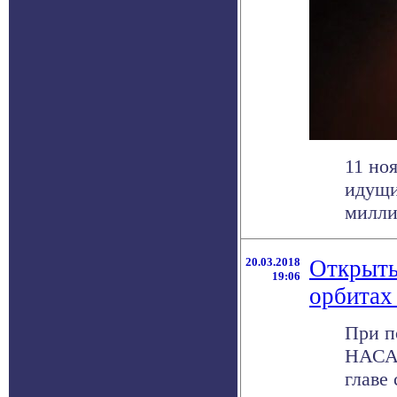
11 но
идущи
миллио
20.03.2018
Открыты
19:06
орбитах
При п
НАСА 
главе 