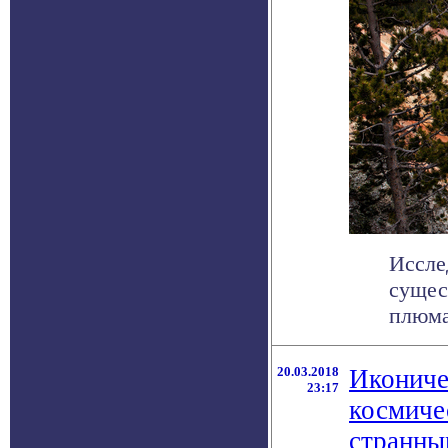
Иссле
сущес
плюма
20.03.2018
Икониче
23:17
космиче
странны