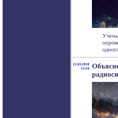
Учены
опров
одного
21.03.2018
Объясне
15:34
радиоси