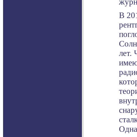
журн
В 20
рент
погл
Солн
лет.
имею
ради
кото
теор
внут
снар
стал
Одна