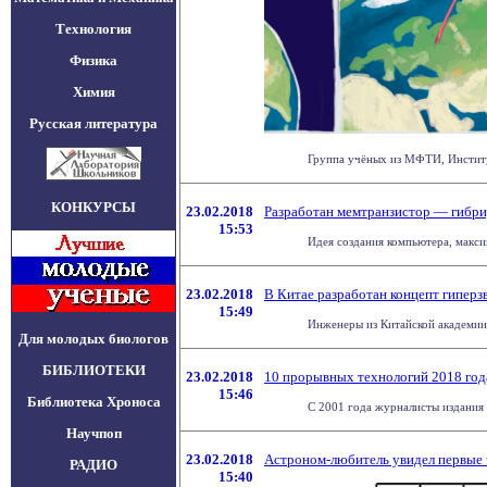
Технология
Физика
Химия
Русская литература
Группа учёных из МФТИ, Институ
КОНКУРСЫ
23.02.2018
Разработан мемтранзистор — гибри
15:53
Идея создания компьютера, макси
23.02.2018
В Китае разработан концепт гиперз
15:49
Инженеры из Китайской академии 
Для молодых биологов
БИБЛИОТЕКИ
23.02.2018
10 прорывных технологий 2018 год
15:46
Библиотека Хроноса
С 2001 года журналисты издания 
Научпоп
23.02.2018
Астроном-любитель увидел первые 
РАДИО
15:40