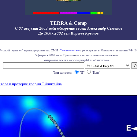
TERRA & Comp
С 07 августа 2003 года обозрение ведет Александр Семенов
До 10.07.2002 вел Кирилл Крылов
Русский переплет" зарегистрирован как СМИ.
Свидетельство
о регистрации в Министерстве печати РФ: Э
5 февраля 2001 года. При полном или частичном использовании
материалов ссылка на www.pereplet.ru обязательна.
Тип запроса:
"И"
"Или"
готова к проверке теории Эйнштейна