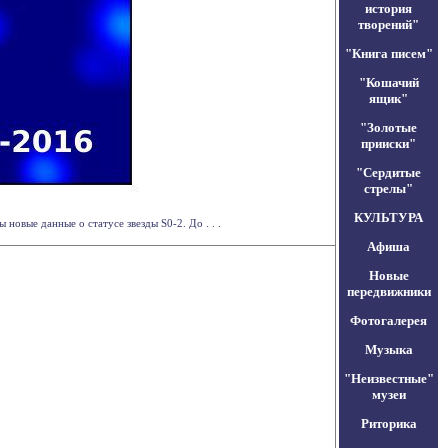
история
творений"
"Книга писем"
"Кошачий
ящик"
"Золотые
прииски"
"Сердитые
стрелы"
КУЛЬТУРА
овые данные о статусе звезды S0-2. До . . .
Афиша
Новые
передвижники
Фотогалерея
Музыка
"Неизвестные"
музеи
Риторика