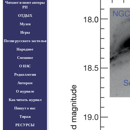
Читают и поют авторы
РП
ОТДЫХ
Музеи
Игры
Песни русского застолья
Народное
Смешное
О НАС
Редколлегия
Авторам
О журнале
Как читать журнал
Пишут о нас
Тираж
РЕСУРСЫ