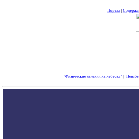
Портал
|
Содержа
"Физические явления на небесах"
|
"Неизбе