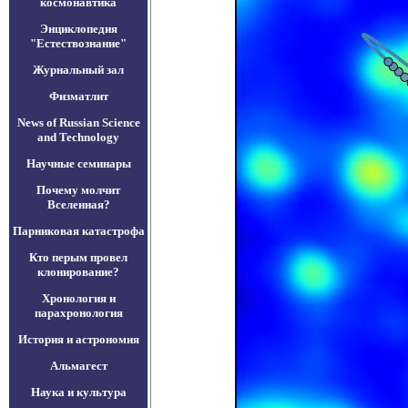
космонавтика
Энциклопедия
"Естествознание"
Журнальный зал
Физматлит
News of Russian Science
and Technology
Научные семинары
Почему молчит
Вселенная?
Парниковая катастрофа
Кто перым провел
клонирование?
Хронология и
парахронология
История и астрономия
Альмагест
Наука и культура