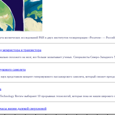
та космических исследований РАН и двух институтов госкорпорации «Росатом» — Российс
д мемристора и транзистора
мально похожего на мозг, все больше захватывает ученых. Специалисты Северо-Западного Ун
вукового самолета
наук представили концепт гиперзвукового пассажирского самолета, который сможет преодо
а
Technology Review выбирают 10 прорывных технологий, которые пока не нашли широкого при
часы жизни далекой сверхновой