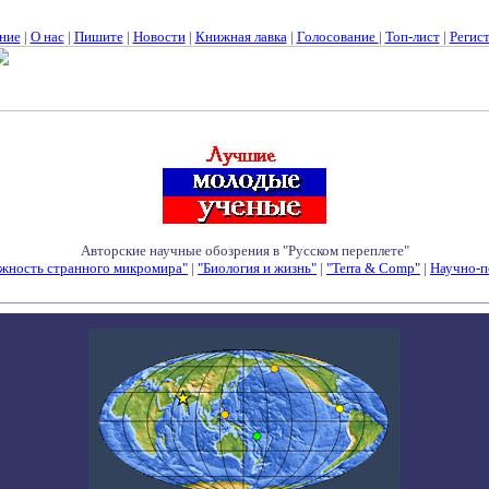
ние
|
О нас
|
Пишите
|
Новости
|
Книжная лавка
|
Голосование
|
Топ-лист
|
Регис
Авторские научные обозрения в "Русском переплете"
жность странного микромира"
|
"Биология и жизнь"
|
"Terra & Comp"
|
Научно-п
Семинары - Конференции - Симпозиумы - Конкурсы