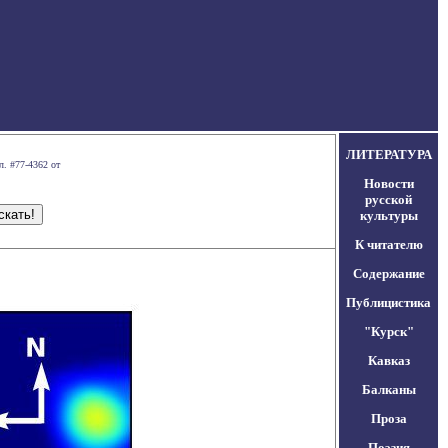
ЛИТЕРАТУРА
л. #77-4362 от
Новости
русской
культуры
К читателю
Содержание
Публицистика
"Курск"
Кавказ
Балканы
Проза
Поэзия