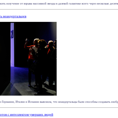
ь излучение от взрыва массивной звезды в далекой галактике всего через несколько десятко
ть неандертальцев
Германии, Италии и Испании выяснила, что неандертальцы были способны создавать изображ
отов с интеллектом умерших людей