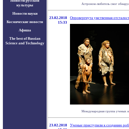
Новости русской
Астроном-любитель смог обнаружит
культуры
Новости науки
23.02.2018
Опровергнута умственная отсталос
Космические новости
15:33
Афиша
The best of Russian
Science and Technology
Международная группа ученых из 
23.02.2018
Ученые приступили к созданию роб