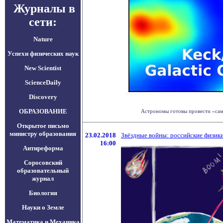
Журналы в
сети:
Nature
Успехи физических наук
New Scientist
ScienceDaily
Discovery
ОБРАЗОВАНИЕ
Астрономы готовы провести «самы
Открытое письмо
министру образования
23.02.2018
Звёздные войны: российские физик
16:00
Антиреформа
Соросовский
образовательный
журнал
Биология
Науки о Земле
Математика и Механика