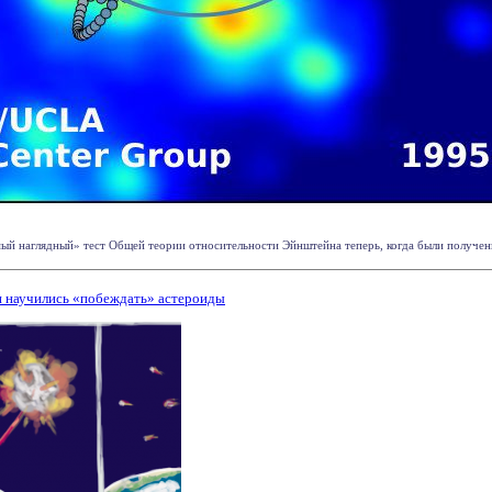
й наглядный» тест Общей теории относительности Эйнштейна теперь, когда были получены н
и научились «побеждать» астероиды