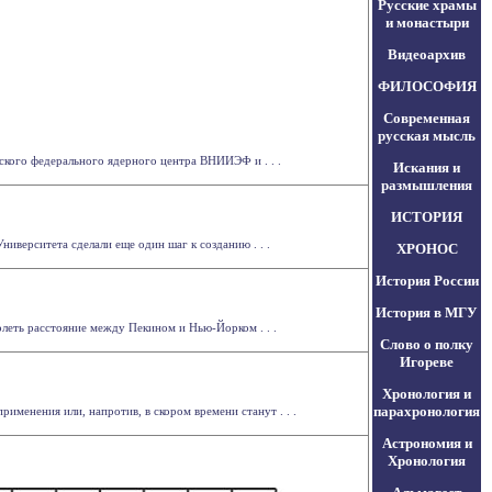
Русские храмы
и монастыри
Видеоархив
ФИЛОСОФИЯ
Современная
русская мысль
кого федерального ядерного центра ВНИИЭФ и . . .
Искания и
размышления
ИСТОРИЯ
иверситета сделали еще один шаг к созданию . . .
ХРОНОС
История России
История в МГУ
леть расстояние между Пекином и Нью-Йорком . . .
Слово о полку
Игореве
Хронология и
парахронология
менения или, напротив, в скором времени станут . . .
Астрономия и
Хронология