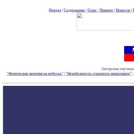
Портал
|
Содержание
|
О нас
|
Пишите
|
Новости
|
Авторские научные
"Физические явления на небесах"
|
"Неизбежность странного микромира"
|
Семинары - Конфе