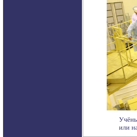
Учёны
или н