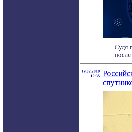
Судя 
после
19.02.2018
Российс
12:35
спутник