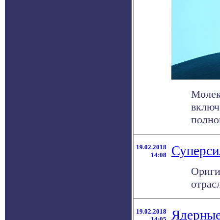
Молек
включ
полноц
19.02.2018
Суперси
14:08
Ориги
отрас
19.02.2018
Ядерные
14:05