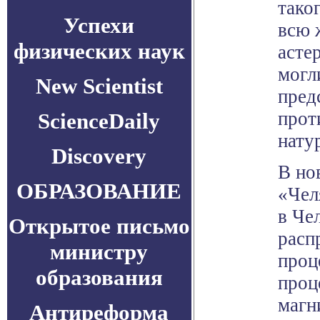
тако
Успехи
всю 
физических наук
асте
могл
New Scientist
пред
прот
ScienceDaily
нату
Discovery
В но
ОБРАЗОВАНИЕ
«Чел
в Че
Открытое письмо
расп
министру
проц
образования
проц
магн
Антиреформа