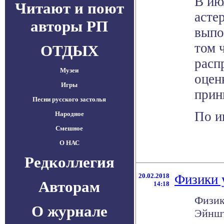
В ию
Читают и поют
асте
авторы РП
выпо
том 
ОТДЫХ
расп
Музеи
оцен
Игры
прин
Песни русского застолья
По и
Народное
Смешное
О НАС
Редколлегия
20.02.2018
Физики 
Авторам
14:18
Физик
О журнале
Эйншт