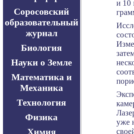
и 10
Соросовский
грам
образовательный
Иссл
журнал
сост
Изме
Биология
зате
Науки о Земле
неск
соот
Математика и
пори
Механика
Эксп
Технология
каме
Лазе
Физика
уже 
Химия
свое