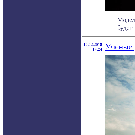
Модел
будет
19.02.2018
Ученые 
14:24