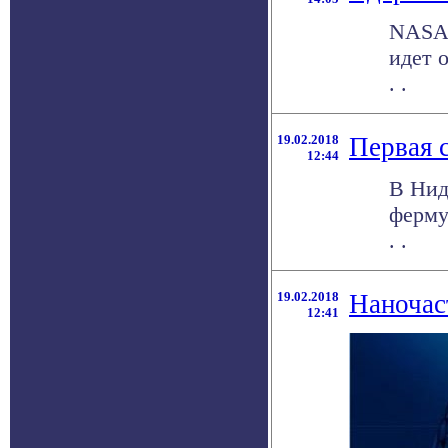
NASA 
идет 
. .
19.02.2018
Первая 
12:44
В Нид
ферму
. .
19.02.2018
Наночас
12:41