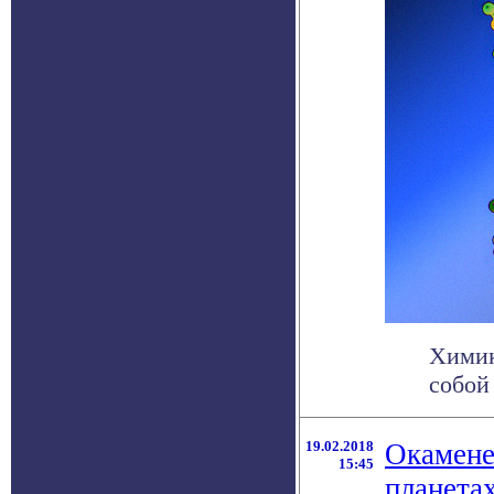
Химик
собой
19.02.2018
Окамене
15:45
планета