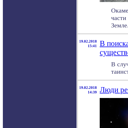
Окаме
части
Земле. 
19.02.2018
В поиск
15:41
существ
В слу
таинс
19.02.2018
Люди ре
14:39