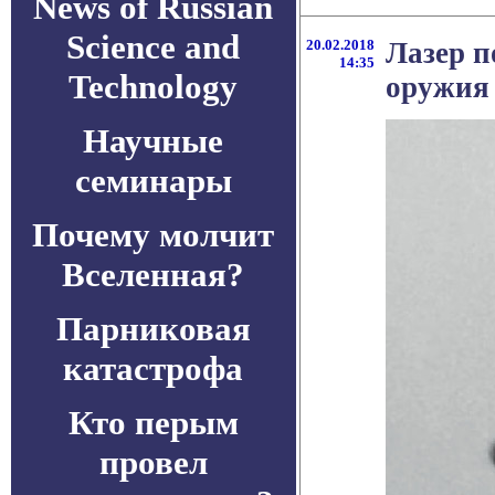
News of Russian
Science and
20.02.2018
Лазер п
14:35
Technology
оружия
Научные
семинары
Почему молчит
Вселенная?
Парниковая
катастрофа
Кто перым
провел