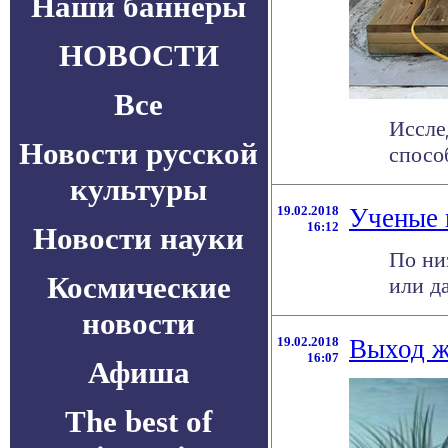
Наши баннеры
НОВОСТИ
Все
Иссле
Новости русской
спосо
культуры
19.02.2018
Ученые 
16:12
Новости науки
По ни
Космические
или д
новости
19.02.2018
Выход ж
16:07
Афиша
The best of