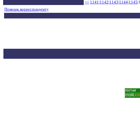
<<
1141
|
1142
|
1143
|
1144
|
1145
|
Помощь корреспонденту