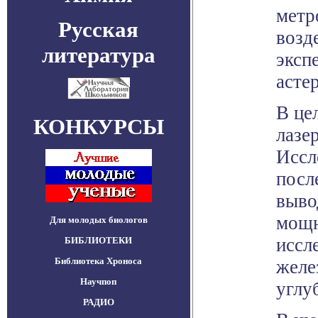
метр
Русская
возд
литература
эксп
асте
В це
КОНКУРСЫ
лазе
Иссл
посл
выво
мощн
Для молодых биологов
иссл
БИБЛИОТЕКИ
Библиотека Хроноса
желе
Научпоп
углу
РАДИО