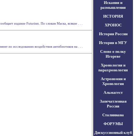
Искания и
размышления
ИСТОРИЯ
бщает издание Futurism. По словам Маска, всякие . . .
ХРОНОС
История России
История в МГУ
нт по исследованию воздействия антибиотиков на . . .
Слово о полку
Игореве
Хронология и
парахронология
Астрономия и
Хронология
Альмагест
Запечатленная
Россия
Сталиниана
ФОРУМЫ
Дискуссионный клуб