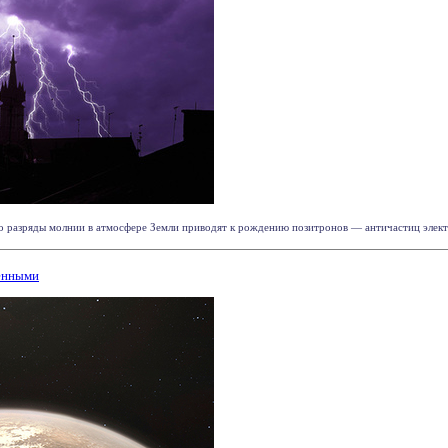
 разряды молнии в атмосфере Земли приводят к рождению позитронов — античастиц электро
ненными