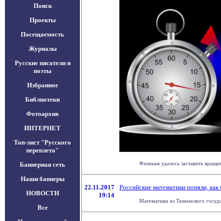
Поиск
Проекты
Посещаемость
Журналы
Русские писатели и
поэты
Избранное
Библиотеки
Фотоархив
ИНТЕРНЕТ
Топ-лист "Русского
переплета"
Физикам удалось заставить враща
Баннерная сеть
Наши баннеры
22.11.2017
Российские математики поняли, как
НОВОСТИ
19:14
Математики из Тюменского госуда
Все