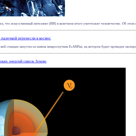
, что искусственный интеллект (ИИ) в конечном итоге уничтожит человечество. Об этом соо
палочкой перенесли в космос
й станции запустил из шлюза микроспутник EcAMSat, на котором будет проведен экспериме
оких энергий сквозь Землю