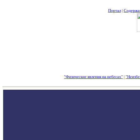
Портал
|
Содержа
"Физические явления на небесах"
|
"Неизбе