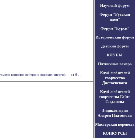
Научный форум
Форум "Русская
идея"
Форум "Курск"
Исторический форум
Детский форум
КЛУБЫ
Пятничные вечера
Клуб любителей
омами вещества нейтрино высоких энергий — от 6 . . .
творчества
Достоевского
Клуб любителей
творчества Гайто
Газданова
Энциклопедия
Андрея Платонова
Мастерская перевода
КОНКУРСЫ