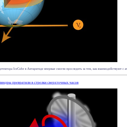
тектора IceCube в Антарктиде впервые смогли проследить за тем, как взаимодействуют с ат
индры превратили в стрелки сверхточных часов