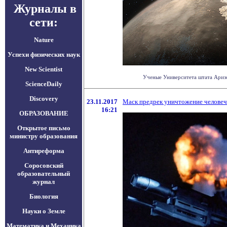
Журналы в
сети:
Nature
Успехи физических наук
New Scientist
Ученые Университета штата Аризон
ScienceDaily
Discovery
23.11.2017
Маск предрек уничтожение человеч
16:21
ОБРАЗОВАНИЕ
Открытое письмо
министру образования
Антиреформа
Соросовский
образовательный
журнал
Биология
Науки о Земле
Математика и Механика