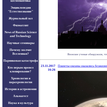
космонавтика
Энциклопедия
"Естествознание"
Журнальный зал
Физматлит
News of Russian Science
and Technology
Научные семинары
Почему молчит
Вселенная?
Японские ученые обнаружили, что
Парниковая катастрофа
23.11.2017
Планеты-океаны оказались безжиз
Кто перым провел
16:26
клонирование?
Хронология и
парахронология
История и астрономия
Альмагест
Наука и культура