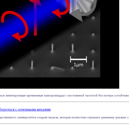
ться левитирующие кремниевые наноцилиндры с постоянной частотой без потери устойчивост
 бороться с огненными вихрями
рственного университета создали модель, которая полностью отражает динамику реально с