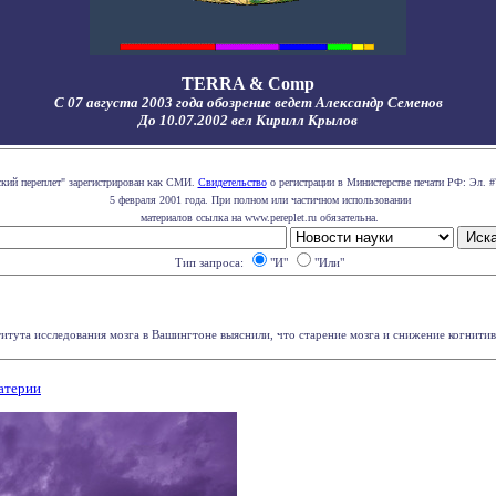
TERRA & Comp
С 07 августа 2003 года обозрение ведет Александр Семенов
До 10.07.2002 вел Кирилл Крылов
ский переплет" зарегистрирован как СМИ.
Свидетельство
о регистрации в Министерстве печати РФ: Эл. #
5 февраля 2001 года. При полном или частичном использовании
материалов ссылка на www.pereplet.ru обязательна.
Тип запроса:
"И"
"Или"
итута исследования мозга в Вашингтоне выяснили, что старение мозга и снижение когнитивн
атерии