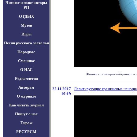
Читают и поют авторы
РП
ОТДЫХ
Музеи
Игры
Песни русского застолья
Народное
Смешное
О НАС
Физики с помощью нейтринного де
Редколлегия
Авторам
22.11.2017
Левитирующие кремниевые наноцил
19:19
О журнале
Как читать журнал
Пишут о нас
Тираж
РЕСУРСЫ