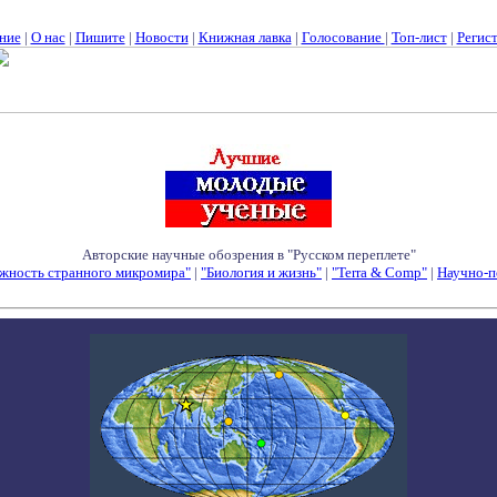
ние
|
О нас
|
Пишите
|
Новости
|
Книжная лавка
|
Голосование
|
Топ-лист
|
Регис
Авторские научные обозрения в "Русском переплете"
жность странного микромира"
|
"Биология и жизнь"
|
"Terra & Comp"
|
Научно-п
Семинары - Конференции - Симпозиумы - Конкурсы