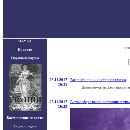
НАУКА
"Рус
Новости
Научный форум
23.11.2017
Раскрыта причина старения мозга
16:31
Исследователи из Алленского инст
23.11.2017
В атмосфере нашли источник антим
16:29
Космические новости
Энциклопедия