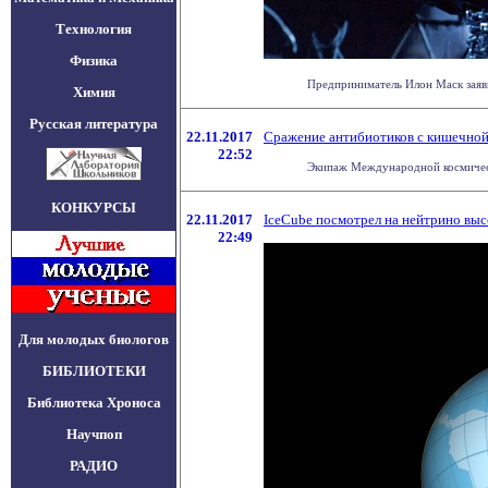
Технология
Физика
Предприниматель Илон Маск заявил
Химия
Русская литература
22.11.2017
Сражение антибиотиков с кишечной 
22:52
Экипаж Международной космическо
КОНКУРСЫ
22.11.2017
IceCube посмотрел на нейтрино выс
22:49
Для молодых биологов
БИБЛИОТЕКИ
Библиотека Хроноса
Научпоп
РАДИО