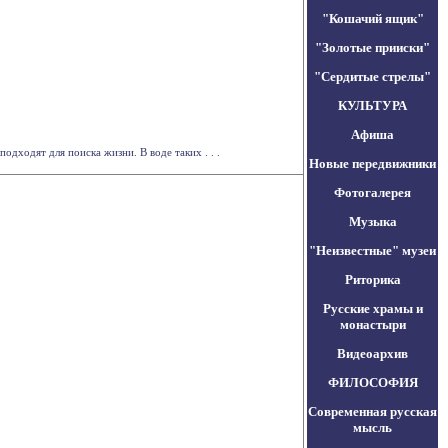
"Кошачий ящик"
"Золотые прииски"
"Сердитые стрелы"
КУЛЬТУРА
Афиша
дходят для поиска жизни. В воде таких . . .
Новые передвижники
Фотогалерея
Музыка
"Неизвестные" музеи
Риторика
Русские храмы и
монастыри
Видеоархив
ФИЛОСОФИЯ
Современная русская
мысль