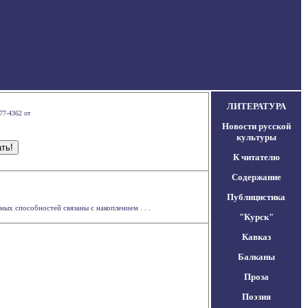
ЛИТЕРАТУРА
77-4362 от
Новости русской
культуры
К читателю
Содержание
Публицистика
ых способностей связаны с накоплением . . .
"Курск"
Кавказ
Балканы
Проза
Поэзия