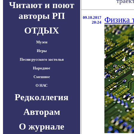
траек
Читают и поют
авторы РП
09.10.2017
Физика т
20:24
ОТДЫХ
Музеи
Игры
Песни русского застолья
Народное
Смешное
О НАС
Редколлегия
Авторам
О журнале