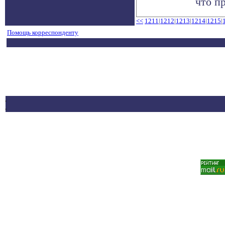
что пр
<<
1211
|
1212
|
1213
|
1214
|
1215
|
Помощь корреспонденту