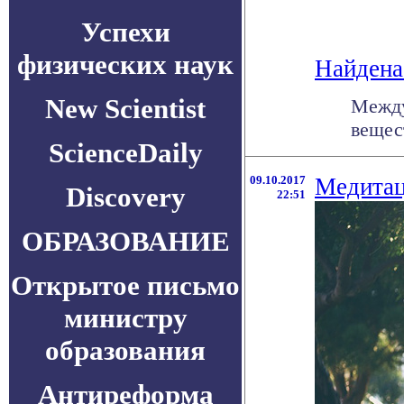
Успехи
физических наук
Найдена
New Scientist
Между
вещес
ScienceDaily
09.10.2017
Медитац
Discovery
22:51
ОБРАЗОВАНИЕ
Открытое письмо
министру
образования
Антиреформа