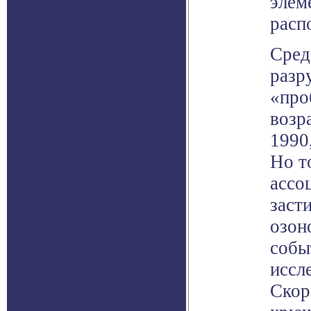
элем
расп
Сред
разр
«про
возр
1990
Но т
ассо
заст
озон
собы
иссл
Скор