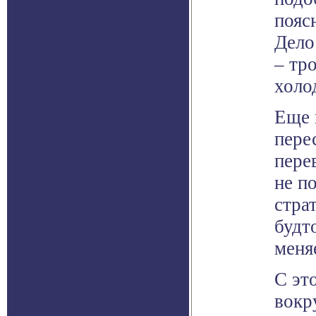
пояс
Дело
– тр
холо
Еще 
пере
пере
не п
стра
будт
меня
С эт
вокр