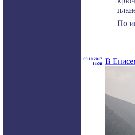
крюч
план
По ин
09.10.2017
В Енисе
14:28