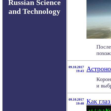
Russian Science
and Technology
После
похожи
09.10.2017
Астроно
19:43
Корон
и выб
09.10.2017
Как глаз
19:40