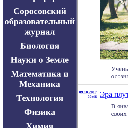
Соросовский
образовательный
журнал
Биология
Науки о Земле
Учены
Математика и
осозн
Механика
09.10.2017
Эра плу
Технология
22:46
В янв
Физика
своих
Химия