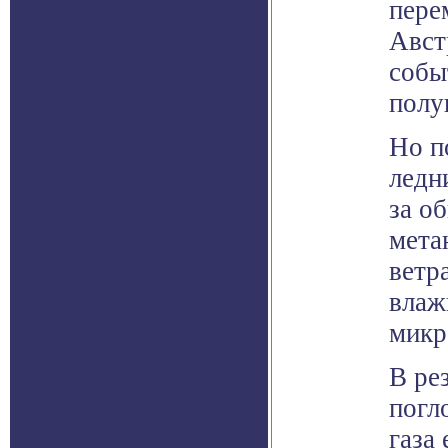
пере
Авст
собы
полу
Но п
ледн
за о
мета
ветр
влаж
микр
В ре
погл
газа 