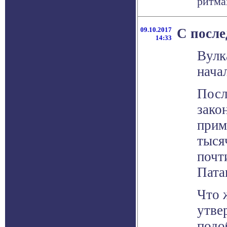
ритма
09.10.2017
С после
14:33
Вулк
нача
Посл
зако
прим
тыся
почт
Пата
Что 
утве
подо