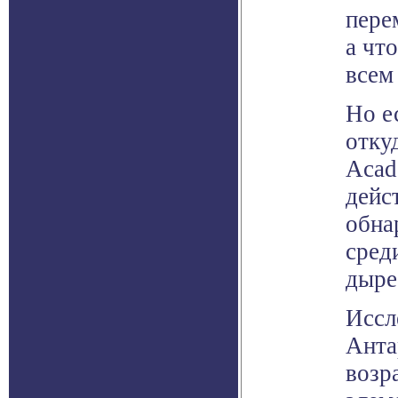
пере
а чт
всем
Но е
откуд
Acad
дейс
обна
сред
дыре
Иссл
Анта
возр