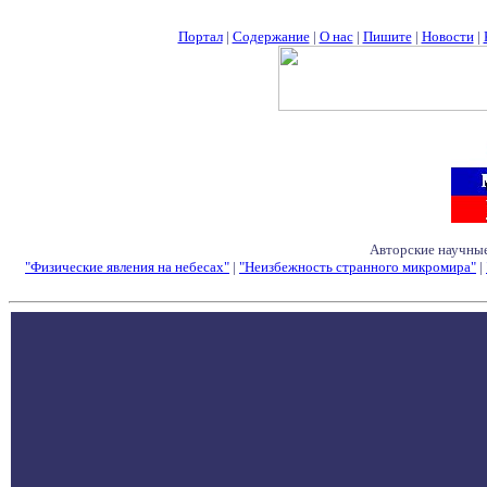
Портал
|
Содержание
|
О нас
|
Пишите
|
Новости
|
Авторские научные
"Физические явления на небесах"
|
"Неизбежность странного микромира"
|
Семинары - Конфе