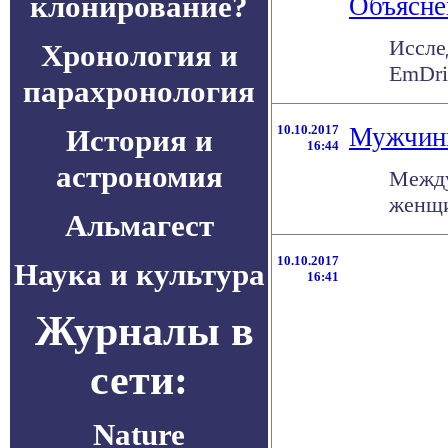
клонирование?
Объясне
Иссле
Хронология и
EmDriv
парахронология
10.10.2017
Мужчины
История и
16:44
астрономия
Между
женщи
Альмагест
10.10.2017
Наука и культура
16:41
Журналы в
сети:
Nature