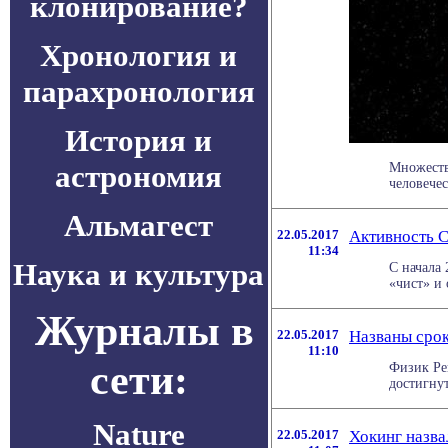
клонирование?
Хронология и
парахронология
История и
астрономия
Множеств
человечес
Альмагест
22.05.2017
Активность 
11:34
Наука и культура
С начала 
«чист» и о
Журналы в
22.05.2017
Названы срок
11:10
сети:
Физик Ре
достигнуть
Nature
22.05.2017
Хокинг назва