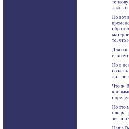
теплову
далеко 
Но вот 
времене
обратно
материе
то, что
Для наш
изогнут
Но в не
создать
долгое 
Что ж, 
кривыми
определ
Но это 
или раз
звезд и
Наша Вс