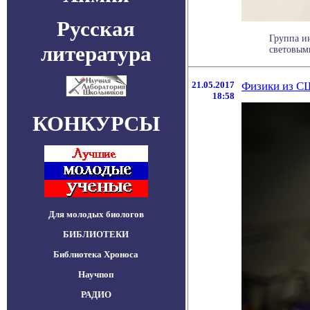
Русская
Группа и
литература
световыми
21.05.2017
Физики из С
18:58
КОНКУРСЫ
Для молодых биологов
БИБЛИОТЕКИ
Библиотека Хроноса
Научпоп
РАДИО