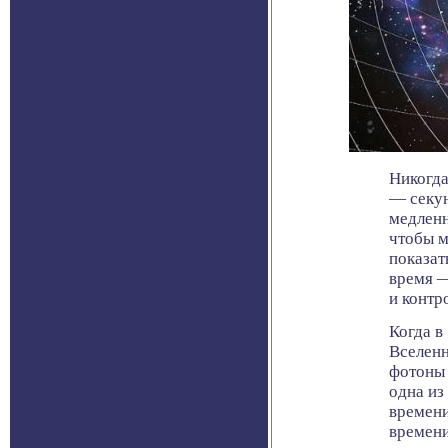
Никогда
— секун
медленн
чтобы м
показат
время —
и контр
Когда в
Вселенн
фотоны 
одна из
времени
времени