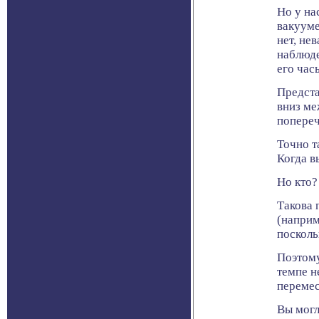
Но у на
вакууме
нет, не
наблюде
его час
Предста
вниз ме
попереч
Точно т
Когда в
Но кто?
Такова 
(наприм
посколь
Поэтому
темпе н
перемес
Вы могл