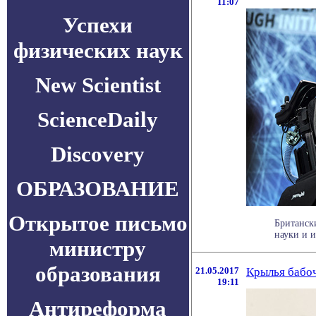
11:07
Успехи
физических наук
New Scientist
ScienceDaily
Discovery
ОБРАЗОВАНИЕ
Открытое письмо
Британск
науки и и
министру
образования
21.05.2017
Крылья бабоч
19:11
Антиреформа