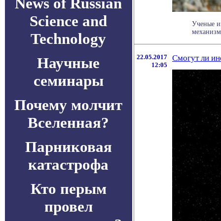
News of Russian
Science and
Ученые и
механизмо
Technology
22.05.2017
Смогут ли ин
Научные
12:05
семинары
Почему молчит
Вселенная?
Парниковая
катастрофа
Кто перым
провел