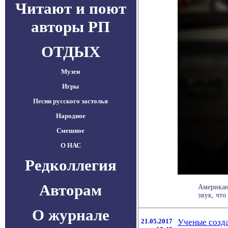
Читают и поют
авторы РП
ОТДЫХ
Музеи
Игры
Песни русского застолья
Народное
Смешное
О НАС
Редколлегия
Авторам
Американ
звук, что .
О журнале
21.05.2017
Ученые созд