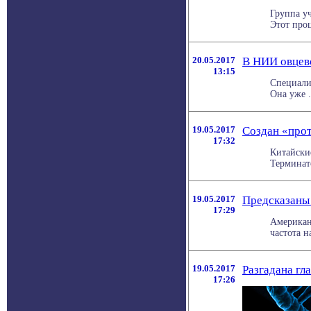
Группа у
Этот проц
20.05.2017
В НИИ овцево
13:15
Специали
Она уже . 
19.05.2017
Создан «про
17:32
Китайски
Терминато
19.05.2017
Предсказаны
17:29
Американ
частота н
19.05.2017
Разгадана гл
17:26