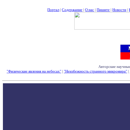
Портал
|
Содержание
|
О нас
|
Пишите
|
Новости
|
Авторские научные
"Физические явления на небесах"
|
"Неизбежность странного микромира"
|
Семинары - Конфе