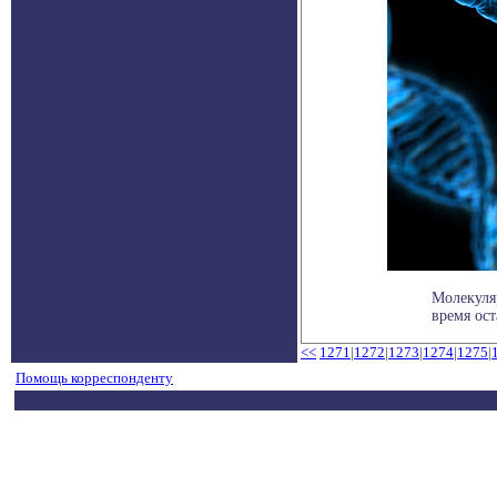
Молекуля
время оста
<<
1271
|
1272
|
1273
|
1274
|
1275
|
Помощь корреспонденту