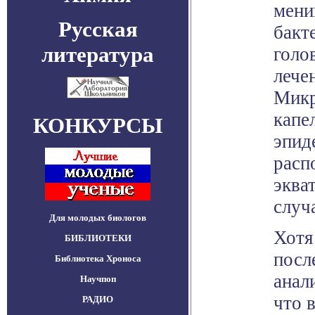
менин
Русская
бакт
литература
голо
лече
Микр
капе
КОНКУРСЫ
эпид
расп
эква
случ
Для молодых биологов
Хотя
БИБЛИОТЕКИ
посл
Библиотека Хроноса
анал
Научпоп
что 
РАДИО