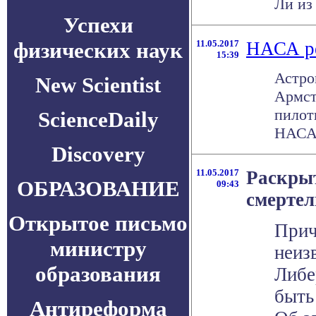
Ли из
Успехи
физических наук
11.05.2017
НАСА ре
15:39
Астро
New Scientist
Армст
пилот
ScienceDaily
НАСА 
Discovery
11.05.2017
Раскры
ОБРАЗОВАНИЕ
09:43
смертел
Открытое письмо
Прич
министру
неиз
образования
Либе
быть
Антиреформа