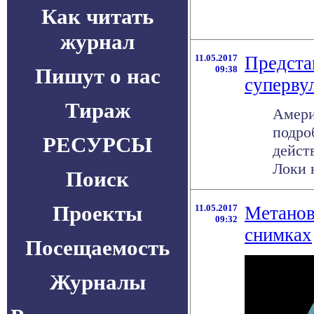
Как читать
журнал
11.05.2017
Предста
Пишут о нас
09:38
суперву
Тираж
Амери
подро
РЕСУРСЫ
дейст
Локи н
Поиск
Проекты
11.05.2017
Метанов
09:32
снимках
Посещаемость
Журналы