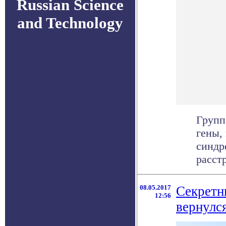
Russian Science
and Technology
Групп
гены,
синдр
расстр
08.05.2017
Секретн
12:56
вернулс