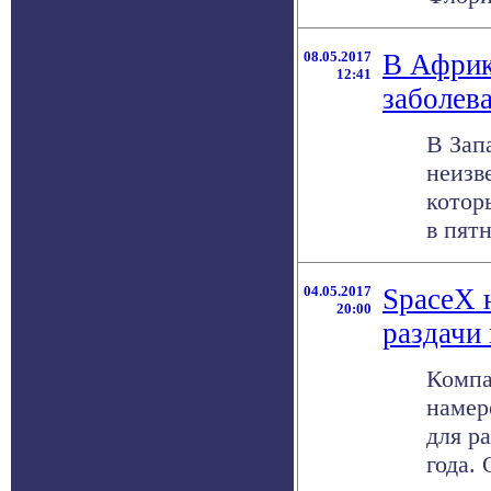
08.05.2017
В Африк
12:41
заболев
В Зап
неизв
котор
в пятн
04.05.2017
SpaceX 
20:00
раздачи
Компа
намер
для р
года. 