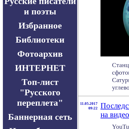
Русские писатели
и поэты
Избранное
Библиотеки
Фотоархив
Станц
ИНТЕРНЕТ
сфото
Сатур
Топ-лист
углево
"Русского
переплета"
11.05.2017
Последс
09:22
на виде
Баннерная сеть
YouTu