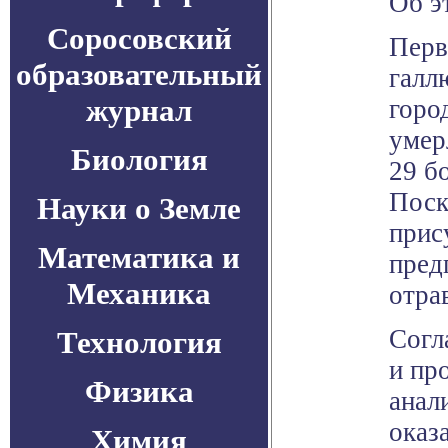
Об э
Соросовский
Перв
образовательный
галл
журнал
горо
умер
Биология
29 б
Поск
Науки о Земле
прис
Математика и
пред
Механика
отра
Согл
Технология
и пр
Физика
анал
оказ
Химия