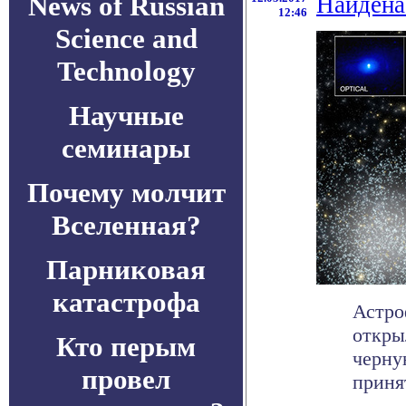
News of Russian
Найдена
12:46
Science and
Technology
Научные
семинары
Почему молчит
Вселенная?
Парниковая
катастрофа
Астро
откры
Кто перым
черну
провел
принят