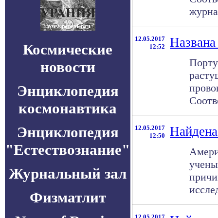
журнал
12.05.2017
Названа
Космические
12:52
Порту
новости
расту
прово
Энциклопедия
Соотве
космонавтика
Энциклопедия
12.05.2017
Найдена
12:50
"Естествознание"
Амери
учены
Журнальный зал
причи
исслед
Физматлит
12.05.2017