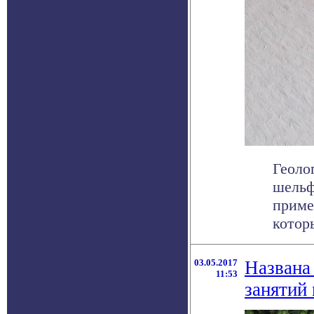
Геоло
шельф
приме
которы
03.05.2017
Названа
11:53
занятий