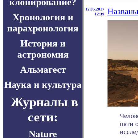
клонирование?
12.05.2017
Названы
Хронология и
12:39
парахронология
История и
астрономия
Альмагест
Наука и культура
Журналы в
сети:
Челов
пяти 
иссле
Nature