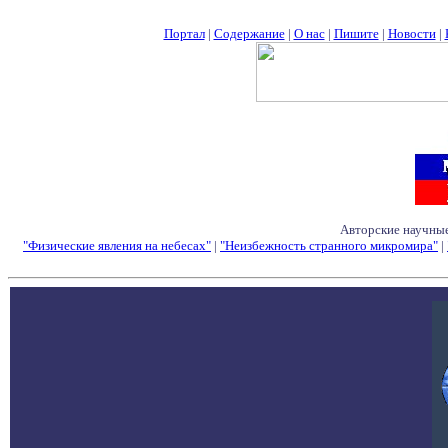
Портал
|
Содержание
|
О нас
|
Пишите
|
Новости
|
Авторские научные
"Физические явления на небесах"
|
"Неизбежность странного микромира"
|
Семинары - Конфе