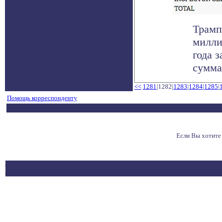
Трамп
милли
года 
сумма 
<<
1281
|1282|
1283
|
1284
|
1285
|
Помощь корреспонденту
Если Вы хотите