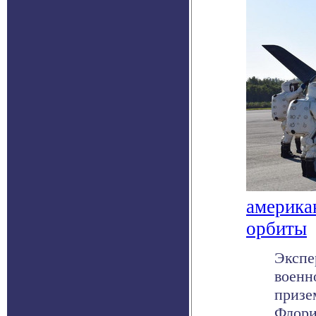
америка
орбиты
Экспе
военн
призе
Флори