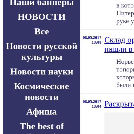
Наши баннеры
в кот
Питер
НОВОСТИ
руке у
Все
08.05.2017
Склад о
13:08
Новости русской
нашли в
культуры
Норве
топор
Новости науки
котор
Космические
были н
новости
08.05.2017
Раскрыт
13:04
Афиша
The best of