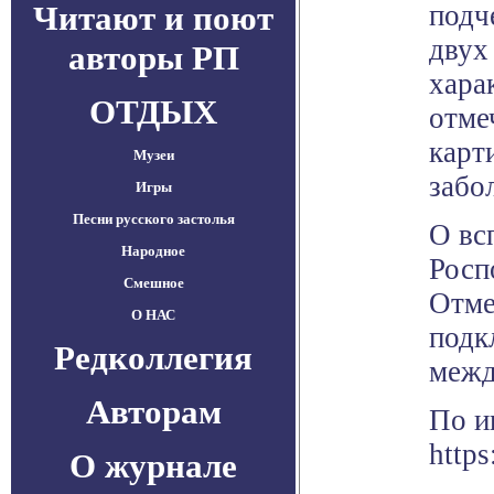
Читают и поют
подч
двух
авторы РП
хара
ОТДЫХ
отме
карт
Музеи
забо
Игры
Песни русского застолья
О вс
Народное
Росп
Смешное
Отме
О НАС
подк
Редколлегия
межд
Авторам
По и
https
О журнале