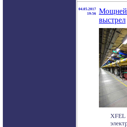
04.05.2017
Мощнейш
19:56
выстрел
XFEL 
элект