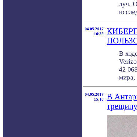
луч. 
исслед
04.05.2017
КИБЕР
16:38
ПОЛЬЗ
В ход
Veriz
42 068
мира, 
04.05.2017
В Антар
15:10
трещин