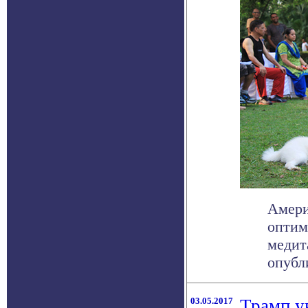
Амери
оптим
медит
опубли
03.05.2017
Трамп у