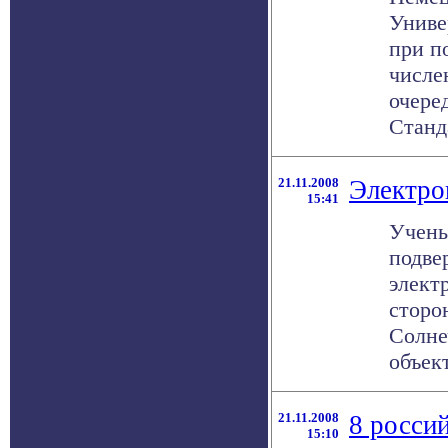
Униве
при п
числе
очере
Станда
21.11.2008
Электро
15:41
Учены
подве
элект
сторо
Солне
объекта
21.11.2008
8 росси
15:10