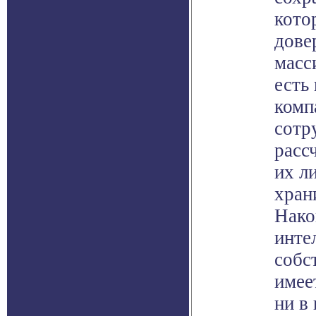
кото
дове
масс
есть
комп
сотр
расс
их л
хран
Нако
инте
собс
имее
ни в