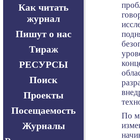
проб
Как читать
гово
журнал
иссл
Пишут о нас
подн
безо
Тираж
уров
конц
РЕСУРСЫ
обла
Поиск
разр
внед
Проекты
техн
Посещаемость
По м
Журналы
изме
начи