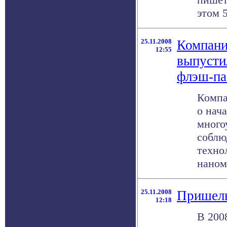
этом 5
25.11.2008
Компании
12:55
выпусти
флэш-па
Компа
о нач
много
соблю
техно
наноме
25.11.2008
Пришель
12:18
В 200