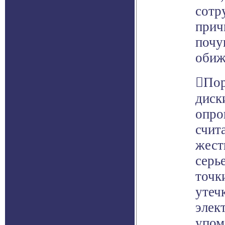
сотр
прич
почу
обиж
Пор
диск
опро
счит
жест
серь
точк
утеч
элек
упом