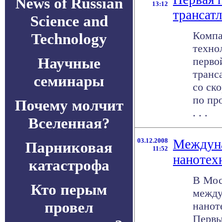
News of Russian
13:12
трансатл
Science and
Компа
Technology
техно
Научные
перво
транс
семинары
со ск
по про
Почему молчит
. . .
Вселенная?
03.12.2008
Междун
Парниковая
11:52
нанотех
катастрофа
В Мос
Кто перым
между
провел
нанот
Первы