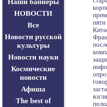
стар
Наши баннеры
корп
НОВОСТИ
прим
пяти
Все
Кита
Новости русской
Фран
культуры
посл
комп
Новости науки
защи
инфо
Космические
опро
новости
гово
Афиша
заст
взгл
The best of
поло