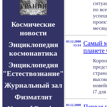
ситуа
по вс
успеш
проек
Космические
месяце
новости
03.12.2008
Самый м
Энциклопедия
13:14
планете 
космонавтика
Корпо
Энциклопедия
предс
"Естествознание"
стран
высок
Журнальный зал
новей
i7 для
Физматлит
03.12.2008
Первая 