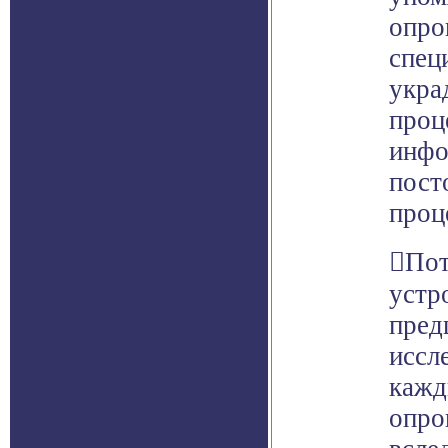
опро
спец
укра
проц
инфо
пост
проц
Пот
устро
пред
иссл
кажд
опро