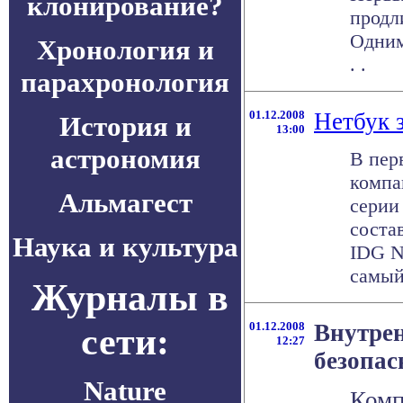
клонирование?
продл
Одним
Хронология и
. .
парахронология
01.12.2008
Нетбук 
История и
13:00
астрономия
В пер
компа
Альмагест
серии
соста
Наука и культура
IDG N
самый
Журналы в
01.12.2008
Внутре
сети:
12:27
безопас
Nature
Комп