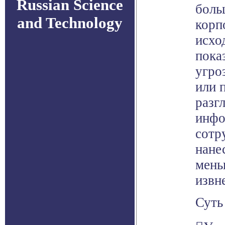
Russian Science
боль
and Technology
корп
исхо
пока
угро
или 
разг
инфо
сотр
нане
мень
извн
Суть