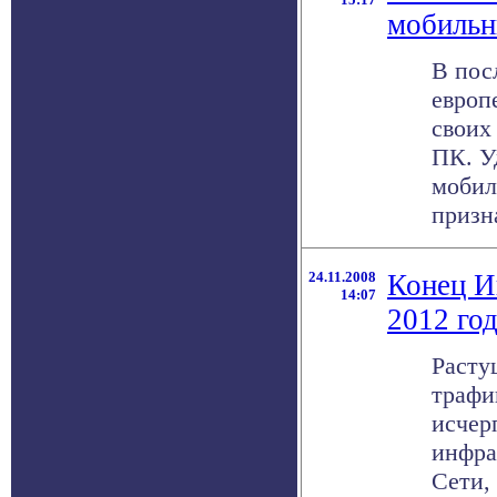
мобиль
В пос
европ
своих
ПК. У
мобил
призна
24.11.2008
Конец И
14:07
2012 год.
Расту
трафи
исчер
инфра
Сети,