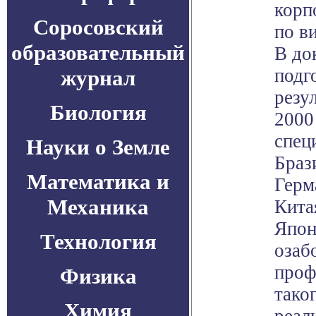
корп
Соросовский
по в
образовательный
В до
подг
журнал
резу
Биология
2000
спец
Науки о Земле
Браз
Математика и
Герм
Механика
Кита
Япон
Технология
озаб
проф
Физика
тако
Химия