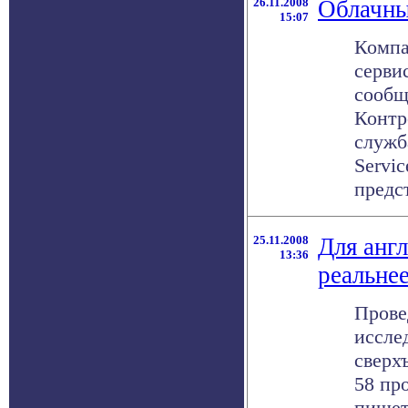
26.11.2008
Облачны
15:07
Компа
серви
сообщ
Контр
служб
Servic
предст
25.11.2008
Для анг
13:36
реальнее
Прове
иссле
сверх
58 пр
пишет