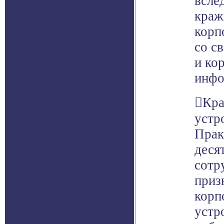
всле
краж
корп
со с
и ко
инфо
Кра
устр
Прак
деся
сотр
приз
корп
устр