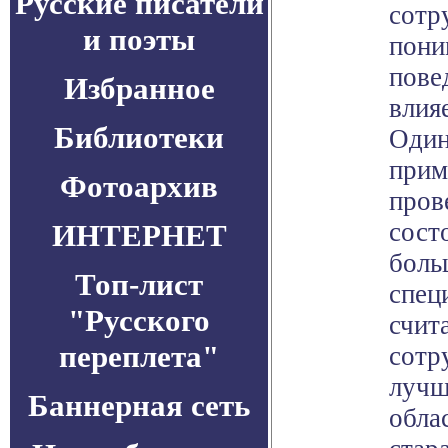
Русские писатели
сотр
и поэты
пони
пове
Избранное
влия
Библиотеки
Один
прим
Фотоархив
пров
сост
ИНТЕРНЕТ
боль
Топ-лист
спец
"Русского
счит
переплета"
сотр
лучш
Баннерная сеть
обла