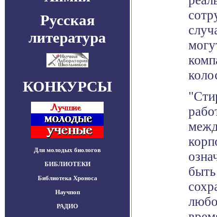
реал
сотр
Русская
случ
литература
могу
комп
коло
КОНКУРСЫ
"Сти
рабо
межд
корп
Для молодых биологов
озна
БИБЛИОТЕКИ
быть
Библиотека Хроноса
сохр
Научпоп
любо
РАДИО
врем