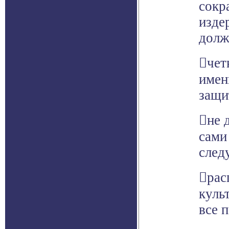
сокр
изде
долж
чет
имен
защи
не 
сами
след
рас
куль
все 