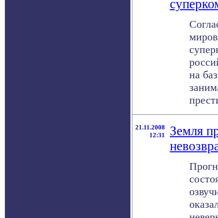
суперко
Согла
миров
супер
росси
на баз
заним
прести
21.11.2008
Земля п
12:31
невозвра
Прогн
состо
озвуч
оказа
невер