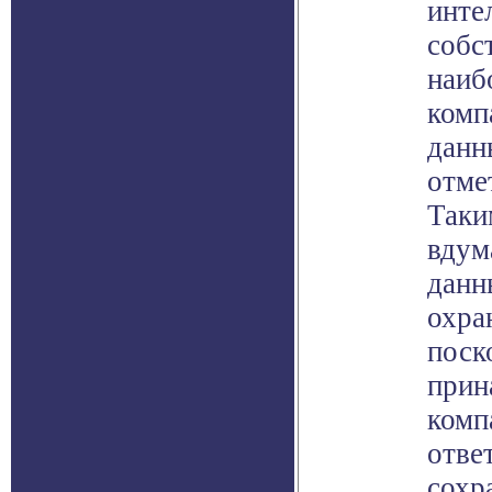
инте
собс
наиб
комп
данн
отме
Таки
вдум
данн
охра
поск
прин
комп
отве
сохр