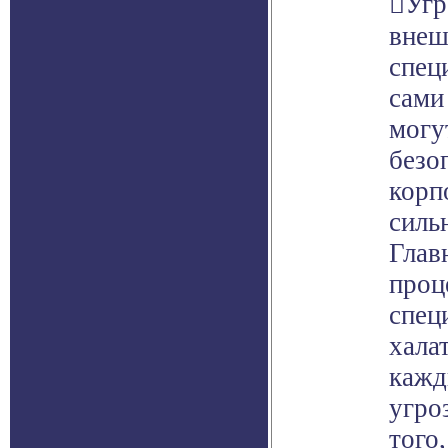
Угр
внеш
спец
сами
могу
безо
корп
силь
Глав
проц
спец
хала
кажд
угро
того