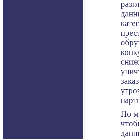
разг
данн
кате
прес
обру
конк
сниж
унич
зака
угро
парт
По м
чтоб
данн