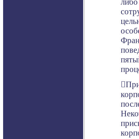
либо
сотр
цель
особ
Фран
пове
пяты
проц
При
корп
посл
Неко
прис
корп