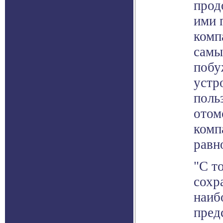
прод
ими 
комп
самы
побу
устр
поль
отом
комп
равно
"С т
сохр
наиб
пред