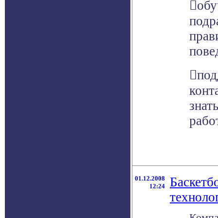
обу
подр
прав
пове
под
конт
знат
рабо
01.12.2008
Баскетб
12:24
техноло
Компа