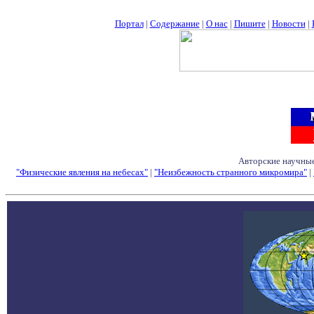
Портал
|
Содержание
|
О нас
|
Пишите
|
Новости
|
Авторские научные
"Физические явления на небесах"
|
"Неизбежность странного микромира"
|
Семинары - Конфе