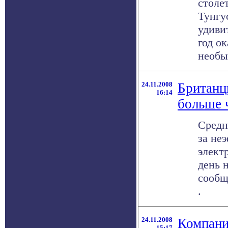
столе
Тунгу
удиви
год ок
необыч
24.11.2008
Британц
16:14
больше ч
Средн
за не
элект
день 
сообще
.
24.11.2008
Компани
15:17