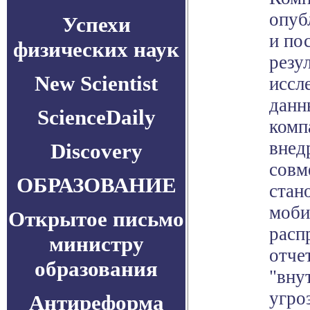
опуб
Успехи
и по
физических наук
резу
New Scientist
иссл
данн
ScienceDaily
комп
внед
Discovery
совм
ОБРАЗОВАНИЕ
стан
моби
Открытое письмо
расп
министру
отче
образования
"вну
угро
Антиреформа