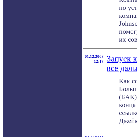
по ус
компа
Johns
помог
их сов
01.12.2008
Запуск 
12:17
все даль
Как с
Больш
(БАК)
конца 
ссылк
Джейм