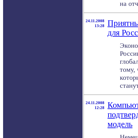
на отч
24.11.2008
Приятны
13:28
для Рос
Эконо
Росси
глоба
тому,
котор
станут 
24.11.2008
Компьют
12:28
подтвер
модель
Немец