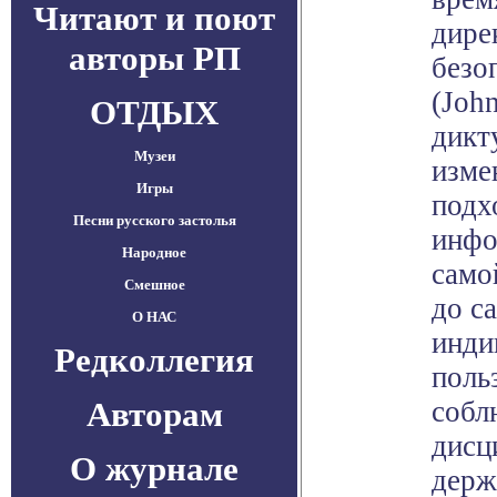
Читают и поют
дире
авторы РП
безо
(John
ОТДЫХ
дикт
Музеи
изме
Игры
подх
Песни русского застолья
инфо
Народное
само
Смешное
до с
О НАС
инди
Редколлегия
поль
Авторам
собл
дисц
О журнале
держ