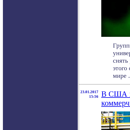
Групп
униве
снять
этого
мире . 
23.01.2017
В США н
15:56
коммерч