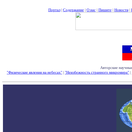
Портал
|
Содержание
|
О нас
|
Пишите
|
Новости
|
Авторские научные
"Физические явления на небесах"
|
"Неизбежность странного микромира"
|
Семинары - Конфе