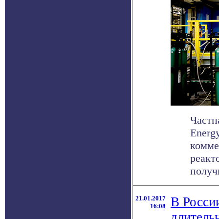
Частн
Energ
комме
реакт
получи
21.01.2017
В Росси
16:08
длитель