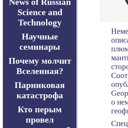
News of Russian
Science and
Technology
Неме
Научные
опис
семинары
плюм
мант
Почему молчит
стор
Вселенная?
Соот
Парниковая
опуб
Geoph
катастрофа
о не
Кто перым
геоф
провел
Спец