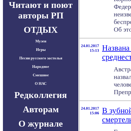
Читают и поют
Федер
авторы РП
неизв
беспр
ОТДЫХ
Об это
Музеи
24.01.2017
Названа
Игры
15:13
среднес
Песни русского застолья
Народное
Австр
Смешное
назва
челов
О НАС
Препри
Редколлегия
Авторам
24.01.2017
В зубно
15:06
смертел
О журнале