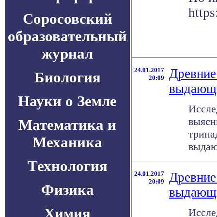
https
Соросовский
образовательный
журнал
24.01.2017
Древние
Биология
20:09
выдающи
Науки о Земле
Иссле
выясн
Математика и
трина
Механика
выдаю
Технология
24.01.2017
Древние
20:09
Физика
выдающи
Химия
Иссле