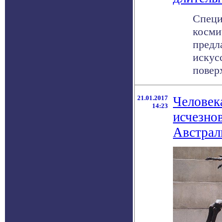
Специ
косми
предл
искус
поверх
21.01.2017
Человек
14:23
исчезно
Австрал