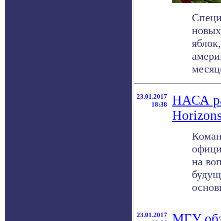
Специ
новых
яблок
амери
месяце
23.01.2017
НАСА ра
18:38
Horizon
Коман
офици
на во
будущ
основ
23.01.2017
МГУ обз