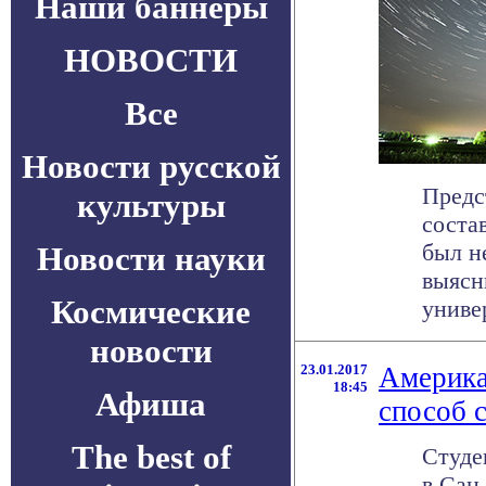
Наши баннеры
НОВОСТИ
Все
Новости русской
Предс
культуры
соста
был н
Новости науки
выясн
Космические
универ
новости
23.01.2017
Америка
18:45
Афиша
способ 
The best of
Студе
в Сан