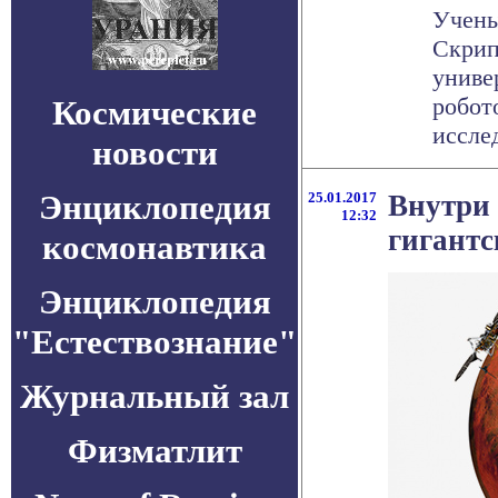
Учены
Скрип
униве
робот
Космические
исслед
новости
Энциклопедия
25.01.2017
Внутри
12:32
гигант
космонавтика
Энциклопедия
"Естествознание"
Журнальный зал
Физматлит