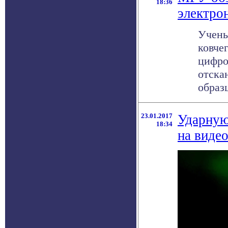
18:36
электро
Учены
ковче
цифро
отска
образц
23.01.2017
Ударную
18:34
на виде