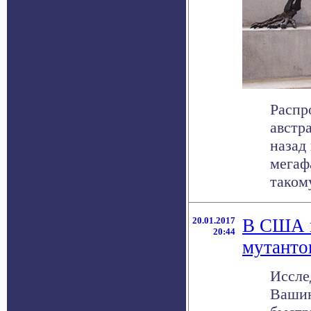
Распр
австр
назад
мегаф
таком
20.01.2017
В США н
20:44
мутанто
Иссле
Вашин