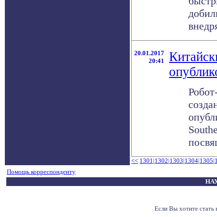
быстр
добил
внедря
20.01.2017
Китайск
20:41
опублик
Робот
созда
опубл
Southe
посвя
<<
1301
|
1302
|
1303
|
1304
|
1305
|
Помощь корреспонденту
НА
Если Вы хотите стать