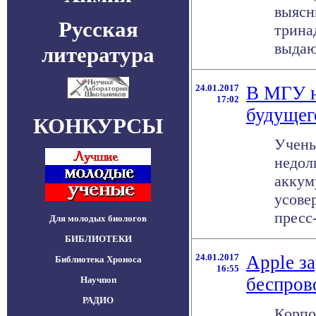
выясн
Русская
трина
выдаю
литература
24.01.2017
В МГУ н
17:02
будущег
КОНКУРСЫ
Учен
недол
аккум
усове
пресс-
Для молодых биологов
БИБЛИОТЕКИ
24.01.2017
Apple з
Библиотека Хроноса
16:55
беспров
Научпоп
РАДИО
Корпо