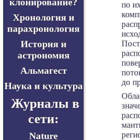
клонирование?
по и
комп
Хронология и
расп
парахронология
исхо
История и
Пост
расп
астрономия
пове
Альмагест
пото
до п
Наука и культура
Обла
Журналы в
знач
расп
сети:
мант
реги
Nature