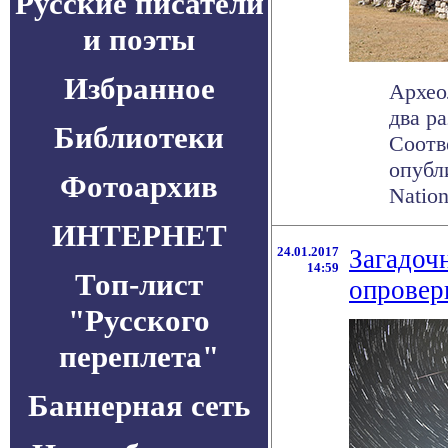
Русские писатели
и поэты
Избранное
Архео
два р
Библиотеки
Соотв
опубл
Фотоархив
Nation
ИНТЕРНЕТ
24.01.2017
Загадоч
14:59
Топ-лист
опровер
"Русского
переплета"
Баннерная сеть