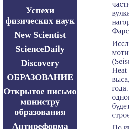
част
Успехи
вулк
физических наук
наго
Фарс
New Scientist
Иссл
ScienceDaily
моти
(Seis
Discovery
Heat
ОБРАЗОВАНИЕ
выса
года
Открытое письмо
одно
министру
буде
образования
стро
Антиреформа
По и