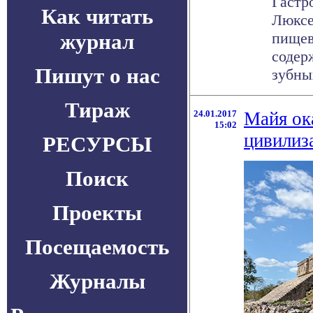
Гастр
Как читать
Люксе
журнал
пищев
содер
Пишут о нас
зубных
Тираж
24.01.2017
Майя ок
15:02
цивилиз
РЕСУРСЫ
Поиск
Проекты
Посещаемость
Журналы