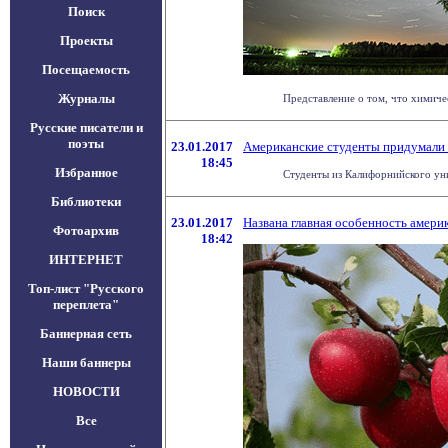
Поиск
Проекты
Посещаемость
Журналы
Представление о том, что химиче
Русские писатели и
поэты
23.01.2017
Американские студенты придумали 
18:45
Избранное
Студенты из Калифорнийского уни
Библиотеки
23.01.2017
Названа главная особенность амер
Фотоархив
18:42
ИНТЕРНЕТ
Топ-лист "Русского
переплета"
Баннерная сеть
Наши баннеры
НОВОСТИ
Все