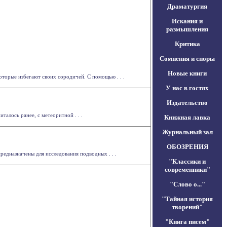
Драматургия
Искания и
размышления
Критика
Сомнения и споры
Новые книги
торые избегают своих сородичей. С помощью . . .
У нас в гостях
Издательство
талось ранее, с метеоритной . . .
Книжная лавка
Журнальный зал
ОБОЗРЕНИЯ
едназначены для исследования подводных . . .
"Классики и
современники"
"Слово о..."
"Тайная история
творений"
"Книга писем"