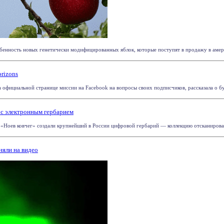
бенность новых генетически модифицированных яблок, которые поступят в продажу в амери
rizons
а официальной странице миссии на Facebook на вопросы своих подписчиков, рассказала о б
с электронным гербарием
«Ноев ковчег» создали крупнейший в России цифровой гербарий — коллекцию отсканирован
няли на видео