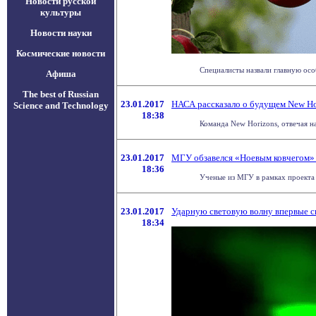
Новости русской
культуры
Новости науки
Космические новости
Специалисты назвали главную осо
Афиша
The best of Russian
23.01.2017
НАСА рассказало о будущем New Ho
Science and Technology
18:38
Команда New Horizons, отвечая н
23.01.2017
МГУ обзавелся «Ноевым ковчегом» 
18:36
Ученые из МГУ в рамках проекта 
23.01.2017
Ударную световую волну впервые с
18:34