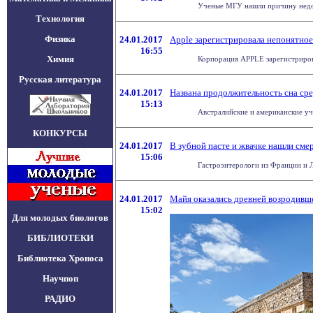
Ученые МГУ нашли причину недолг
Технология
Физика
24.01.2017
Apple зарегистрировала непонятно
16:55
Химия
Корпорация APPLE зарегистрирова
Русская литература
24.01.2017
Названа продолжительность сна ср
15:13
Австралийские и американские уч
КОНКУРСЫ
24.01.2017
В зубной пасте и жвачке нашли см
15:06
Гастроэнтерологи из Франции и Л
24.01.2017
Майя оказались древней возродивш
15:02
Для молодых биологов
БИБЛИОТЕКИ
Библиотека Хроноса
Научпоп
РАДИО