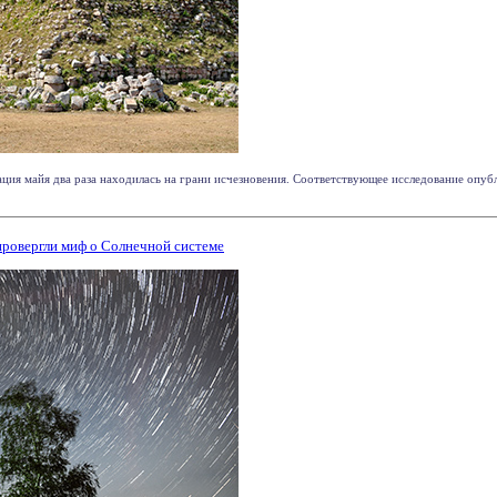
ция майя два раза находилась на грани исчезновения. Соответствующее исследование опубли
провергли миф о Солнечной системе