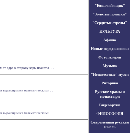
"Кошачий ящик"
"Золотые прииски"
"Сердитые стрелы"
КУЛЬТУРА
Афиша
Новые передвижники
Фотогалерея
Музыка
т ядра в сторону коры планеты . . .
"Неизвестные" музеи
Риторика
ли выдающимися математическими . . .
Русские храмы и
монастыри
Видеоархив
ли выдающимися математическими . . .
ФИЛОСОФИЯ
Современная русская
мысль