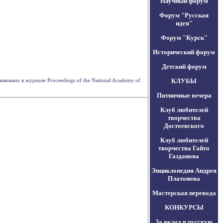
Научный форум
Форум "Русская
идея"
Форум "Курск"
Исторический форум
Детский форум
ковано в журнале Proceedings of the National Academy of .
КЛУБЫ
Пятничные вечера
Клуб любителей
творчества
Достоевского
Клуб любителей
творчества Гайто
Газданова
Энциклопедия Андрея
Платонова
Мастерская перевода
КОНКУРСЫ
За вклад в русскую