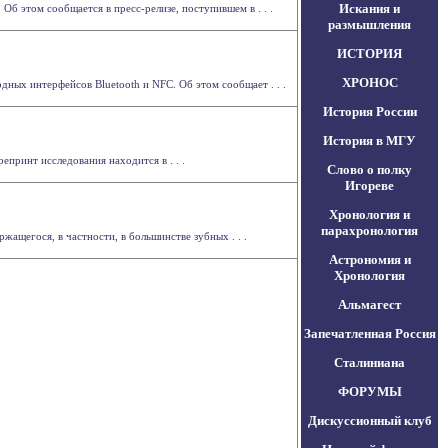
Искания и
 этом сообщается в пресс-релизе, поступившем в . . .
размышления
ИСТОРИЯ
ХРОНОС
ных интерфейсов Bluetooth и NFC. Об этом сообщает . . .
История России
История в МГУ
принт исследования находится в . . .
Слово о полку
Игореве
Хронология и
парахронология
ащегося, в частности, в большинстве зубных . . .
Астрономия и
Хронология
Альмагест
Запечатленная Россия
Сталиниана
ФОРУМЫ
Дискуссионный клуб