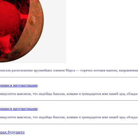
писали расположение крупнейших плюмов Марса — горячих потоков мантии, направленных о
щимися математиками
иверситета выяснили, что индейцы Анасази, жившие в тринадцатом веке нашей эры, облада
щимися математиками
иверситета выяснили, что индейцы Анасази, жившие в тринадцатом веке нашей эры, облада
орах будущего