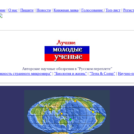
ние
|
О нас
|
Пишите
|
Новости
|
Книжная лавка
|
Голосование
|
Топ-лист
|
Регис
Авторские научные обозрения в "Русском переплете"
жность странного микромира"
|
"Биология и жизнь"
|
"Terra & Comp"
|
Научно-п
Семинары - Конференции - Симпозиумы - Конкурсы