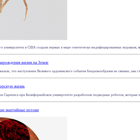
го университета в США создали первых в мире генетически модифицированных муравьев, ко
зарождения жизни на Земле
азали, что наступление Великого ордовикского события биоразнообразия не связано, как счи
орскую жизнь
и Скриппса при Калифорнийском университете разработали подводных роботов, которые пр
кие мантийные потоки