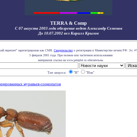
TERRA & Comp
С 07 августа 2003 года обозрение ведет Александр Семенов
До 10.07.2002 вел Кирилл Крылов
кий переплет" зарегистрирован как СМИ.
Свидетельство
о регистрации в Министерстве печати РФ: Эл. #7
5 февраля 2001 года. При полном или частичном использовании
материалов ссылка на www.pereplet.ru обязательна.
Тип запроса:
"И"
"Или"
ицированных муравьев-социопатов