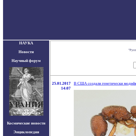
НАУКА
"Русс
Новости
Научный форум
25.01.2017
В США создали генетически модиф
14:07
Космические новости
Энциклопедия