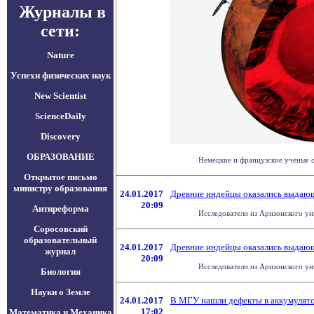
Журналы в
сети:
Nature
Успехи физических наук
New Scientist
ScienceDaily
Discovery
ОБРАЗОВАНИЕ
Немецкие и французские ученые о
Открытое письмо
министру образования
24.01.2017
Древние индейцы оказались выдаю
20:09
Антиреформа
Исследователи из Аризонского ун
Соросовский
образовательный
24.01.2017
Древние индейцы оказались выдаю
журнал
20:09
Исследователи из Аризонского ун
Биология
Науки о Земле
24.01.2017
В МГУ нашли дефекты в аккумулят
17:02
Математика и Механика