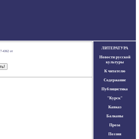
ЛИТЕРАТУРА
7-4362 от
Новости русской
культуры
К читателю
Содержание
Публицистика
"Курск"
Кавказ
Балканы
Проза
Поэзия