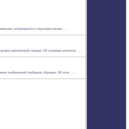
канские супермаркеты в следующем месяце . . .
удущем одноименной станции. Об основных моментах . . .
ных изображений гербарных образцов. Об этом . . .