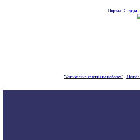
Портал
|
Содержа
"Физические явления на небесах"
|
"Неизбе