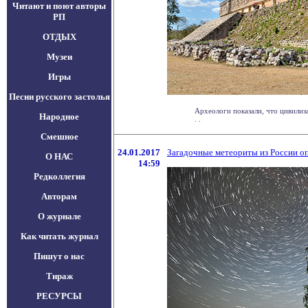
Читают и поют авторы
РП
ОТДЫХ
Музеи
Игры
Песни русского застолья
Археологи показали, что цивилиза
Народное
. .
Смешное
24.01.2017
Загадочные метеориты из России о
О НАС
14:59
Редколлегия
Авторам
О журнале
Как читать журнал
Пишут о нас
Тираж
РЕСУРСЫ