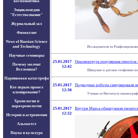
космонавтика
Энциклопедия
"Естествознание"
Журнальный зал
Физматлит
News of Russian Science
and Technology
Исследователи из Рокфеллеровско
Научные семинары
25.01.2017
Опровергнута популярная гипотеза 
Почему молчит
12:42
Вселенная?
Шведские и датские геофизики пок
Парниковая катастрофа
25.01.2017
Подводные роботы симулировали м
Кто перым провел
12:36
клонирование?
Ученые из Института океанографи
Хронология и
парахронология
25.01.2017
Внутри Марса обнаружили гигантс
12:32
История и астрономия
Альмагест
Наука и культура