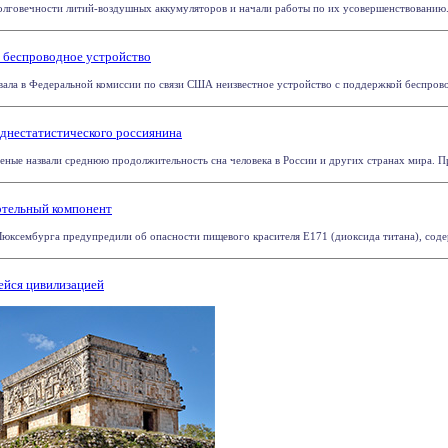
овечности литий-воздушных аккумуляторов и начали работы по их усовершенствованию. Об
е беспроводное устройство
ла в Федеральной комиссии по связи США неизвестное устройство с поддержкой беспровод
еднестатистического россиянина
еные назвали среднюю продолжительность сна человека в России и других странах мира. Пре
ертельный компонент
юксембурга предупредили об опасности пищевого красителя E171 (диоксида титана), содерж
ейся цивилизацией