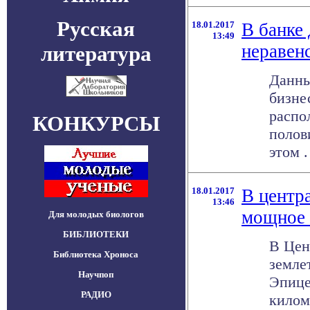
Русская
18.01.2017
В банке
13:49
неравен
литература
Данны
бизне
распо
КОНКУРСЫ
полов
этом . 
18.01.2017
В центр
13:46
мощное 
Для молодых биологов
БИБЛИОТЕКИ
В Цен
Библиотека Хроноса
земле
Научпоп
Эпице
РАДИО
килом