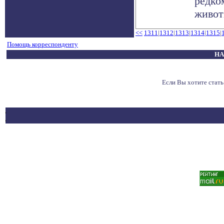
редко
животн
<<
1311
|
1312
|
1313
|
1314
|
1315
|
Помощь корреспонденту
НА
Если Вы хотите стат