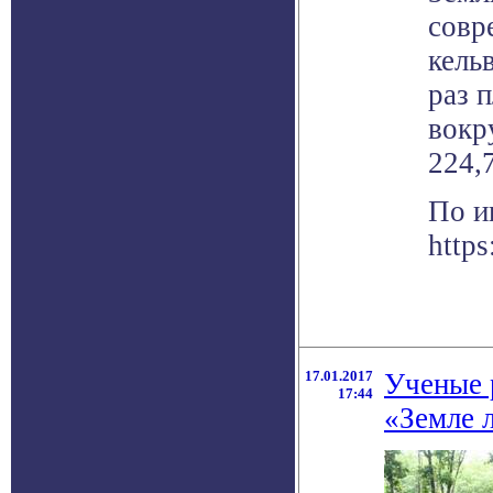
совр
кельв
раз 
вокр
224,
По и
https
17.01.2017
Ученые 
17:44
«Земле 