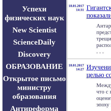
18.01.2017
Гигантс
Успехи
14:31
показали
физических наук
Антар
New Scientist
предс
трещи
ScienceDaily
распо
. . .
Discovery
ОБРАЗОВАНИЕ
18.01.2017
Изучени
14:27
целью с
Открытое письмо
Между
министру
что с
образования
оцени
эпоху
Антиреформа