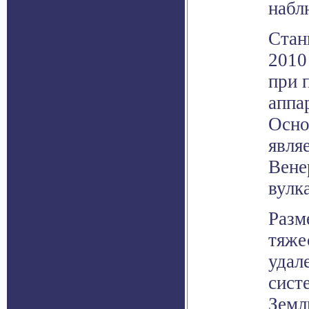
набл
Стан
2010
при 
аппа
Осно
явля
Вене
вулк
Разм
тяже
удал
сист
Земл