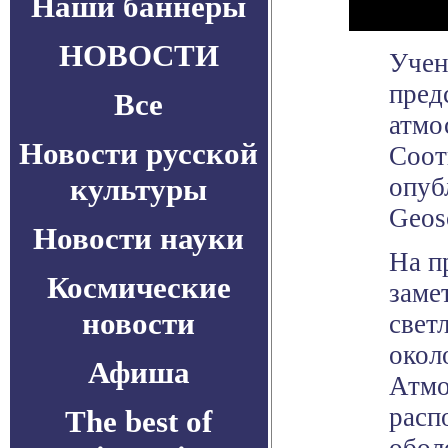
Наши баннеры
НОВОСТИ
Учен
пред
Все
атмо
Новости русской
Соот
культуры
опуб
Geos
Новости науки
На п
Космические
заме
новости
свет
окол
Афиша
Атмо
расп
The best of