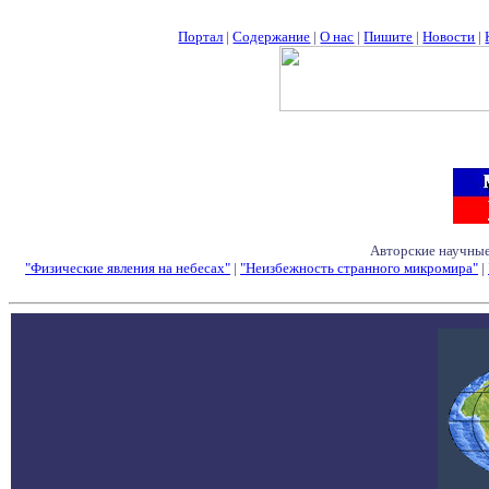
Портал
|
Содержание
|
О нас
|
Пишите
|
Новости
|
Авторские научные
"Физические явления на небесах"
|
"Неизбежность странного микромира"
|
Семинары - Конфе