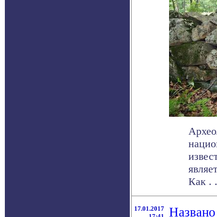
Архео
нацио
извес
являе
Как . .
17.01.2017
Названо
17:41