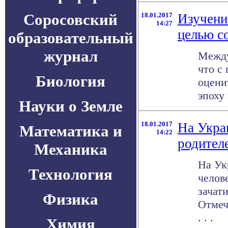
Соросовский
18.01.2017
Изучени
14:27
целью с
образовательный
журнал
Между
что с
Биология
оцени
эпоху
Науки о Земле
18.01.2017
На Укра
Математика и
14:22
родител
Механика
На Ук
Технология
челов
зачат
Физика
Отмеч
. . .
Химия