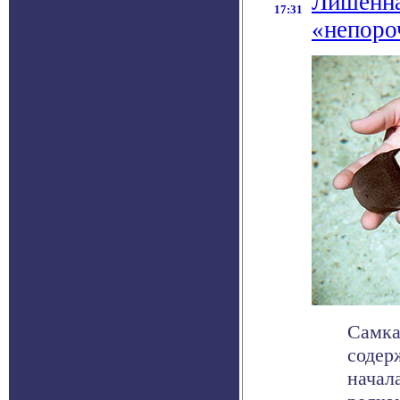
Лишенна
17:31
«непоро
Самка
содер
начал