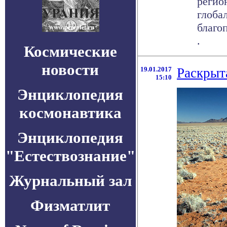
регио
глоба
благо
.
Космические
новости
19.01.2017
Раскрыт
15:10
Энциклопедия
космонавтика
Энциклопедия
"Естествознание"
Журнальный зал
Физматлит