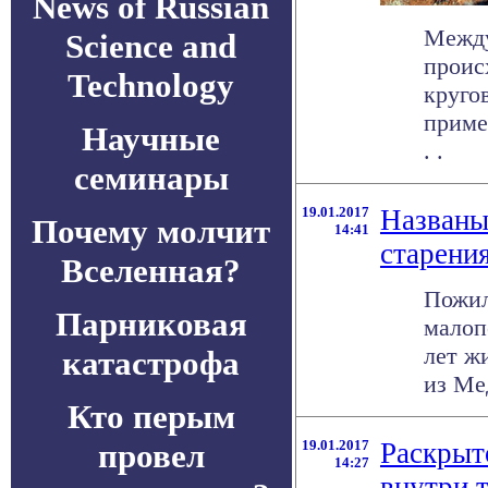
News of Russian
Между
Science and
проис
Technology
круго
приме
Научные
. .
семинары
19.01.2017
Названы
Почему молчит
14:41
старени
Вселенная?
Пожил
Парниковая
малоп
лет ж
катастрофа
из Ме
Кто перым
провел
19.01.2017
Раскрыт
14:27
внутри 