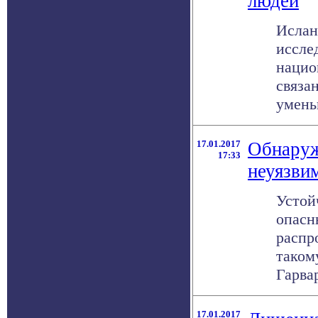
людей
Ислан
иссле
нацио
связа
уменьш
17.01.2017
Обнаруж
17:33
неуязви
Устой
опасн
распр
таком
Гарвар
17.01.2017