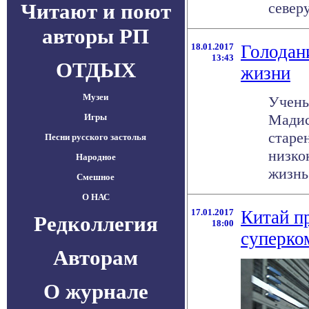
Читают и поют
северу 
авторы РП
18.01.2017
Голодан
13:43
ОТДЫХ
жизни
Музеи
Учены
Мадис
Игры
старе
Песни русского застолья
низко
Народное
жизнь 
Смешное
О НАС
17.01.2017
Китай п
Редколлегия
18:00
суперко
Авторам
О журнале