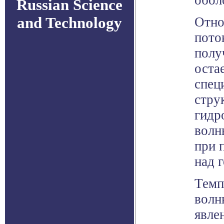
обол
Russian Science
and Technology
Отно
пото
полу
оста
спец
стру
гидр
волн
при 
над 
Темп
волн
явле