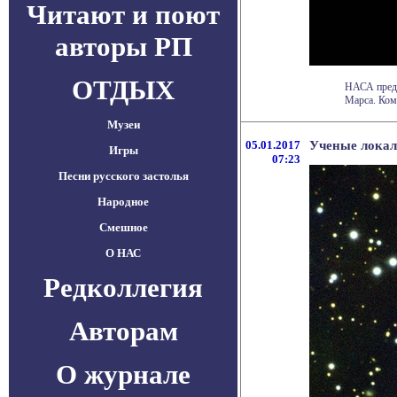
Читают и поют
авторы РП
ОТДЫХ
НАСА предс
Марса. Комб
Музеи
05.01.2017
Ученые локал
Игры
07:23
Песни русского застолья
Народное
Смешное
О НАС
Редколлегия
Авторам
О журнале