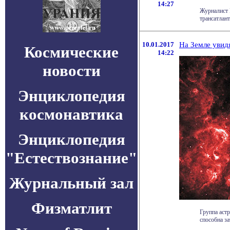
14:27
Журналист 
трансатлант
10.01.2017
На Земле увид
Космические
14:22
новости
Энциклопедия
космонавтика
Энциклопедия
"Естествознание"
Журнальный зал
Физматлит
Группа аст
способна за