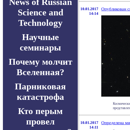
News of Russian
10.01.2017
Опубликован 
Science and
14:14
Technology
Научные
семинары
Почему молчит
Вселенная?
Парниковая
катастрофа
Космически
Кто перым
представлен
провел
10.01.2017
Определена ми
14:11