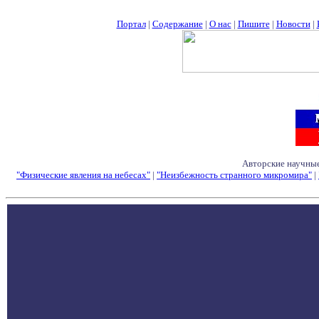
Портал
|
Содержание
|
О нас
|
Пишите
|
Новости
|
Авторские научные
"Физические явления на небесах"
|
"Неизбежность странного микромира"
|
Семинары - Конфе