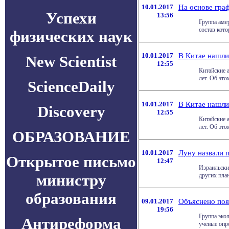
10.01.2017
На основе граф
Успехи
13:56
Группа аме
состав кото
физических наук
10.01.2017
В Китае нашли
New Scientist
12:55
Китайские 
лет. Об это
ScienceDaily
10.01.2017
В Китае нашли
Discovery
12:55
Китайские 
лет. Об это
ОБРАЗОВАНИЕ
10.01.2017
Луну назвали 
Открытое письмо
12:47
Израильски
министру
других план
образования
09.01.2017
Объяснено поя
19:56
Группа эко
Антиреформа
ученые опро