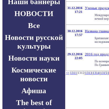
Наши баннеры
31.12.2016
Ученые предск
НОВОСТИ
17:21
Международ
вечной мерз
Все
30.12.2016
Названа главн
Новости русской
17:57
Британские
исследовани
культуры
29.12.2016
2016 год прод
Новости науки
22:05
По всемирн
По Гринвичу
Космические
<<
1311
|1312|
1313
|
1314
|
1315
|
новости
Афиша
The best of