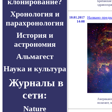
клонирование?
Британские
здравоохран
Хронология и
10.01.2017
Названо предн
парахронология
14:08
История и
астрономия
Альмагест
Наука и культура
Журналы в
сети:
Американск
полагают, м
Nature