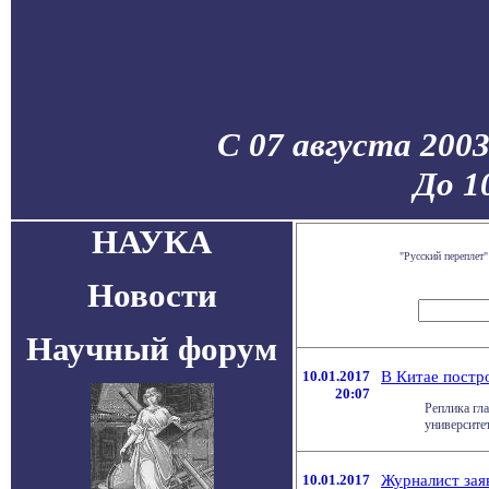
С 07 августа 200
До 1
НАУКА
"Русский переплет
Новости
Научный форум
10.01.2017
В Китае пост
20:07
Реплика гл
университе
10.01.2017
Журналист зая