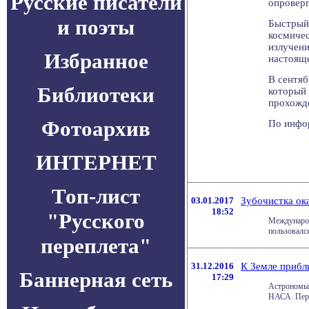
Русские писатели
опроверг
и поэты
Быстрый
космичес
излучени
Избранное
настояще
В сентяб
Библиотеки
который 
прохожде
Фотоархив
По инфор
ИНТЕРНЕТ
Топ-лист
03.01.2017
Зубочистка ок
18:52
"Русского
Международ
пользовался
переплета"
31.12.2016
К Земле прибл
Баннерная сеть
17:29
Астрономы 
НАСА. Перв