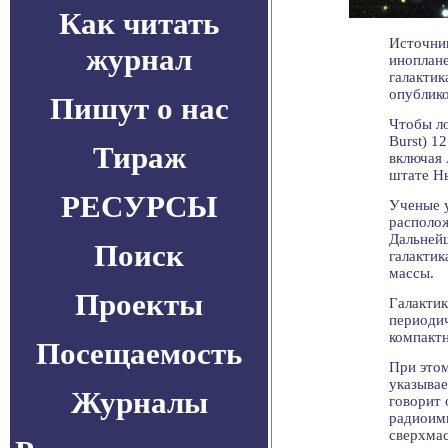
Как читать
Источни
журнал
иноплане
галактик
опублико
Пишут о нас
Чтобы ло
Burst) 1
Тираж
включая
штате Н
РЕСУРСЫ
Ученые у
располож
Дальнейш
Поиск
галактик
массы.
Проекты
Галактик
периодич
компактн
Посещаемость
При этом
указывае
Журналы
говорит 
радиоимп
сверхмас