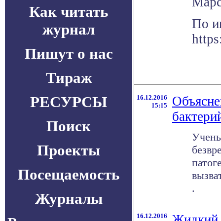
Марс
Как читать
По и
журнал
https
Пишут о нас
Тираж
РЕСУРСЫ
16.12.2016
Объясне
15:15
бактери
Поиск
Учены
Проекты
безвр
патог
Посещаемость
вызва
.
Журналы
16.12.2016
Жидкий 