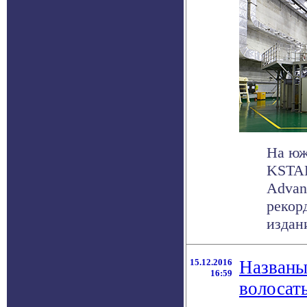
На юж
KSTAR
Advan
рекор
издани
15.12.2016
Названы
16:59
волосат