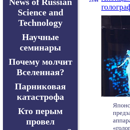
News of Russian
23:44
гологра
Science and
Technology
Научные
семинары
Почему молчит
Вселенная?
Парниковая
катастрофа
Японс
Кто перым
предз
провел
аппар
«голо