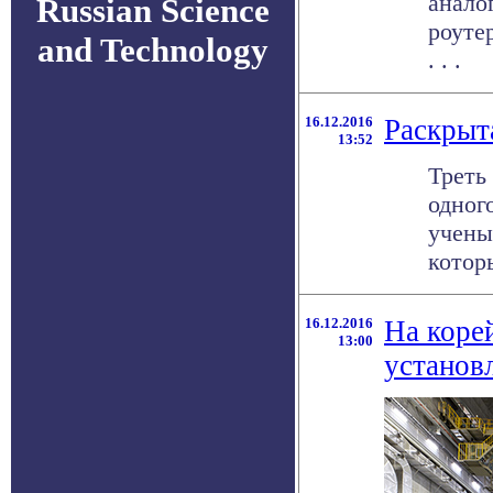
анало
Russian Science
роуте
and Technology
. . .
16.12.2016
Раскрыт
13:52
Треть
одног
учены
которы
16.12.2016
На коре
13:00
установ