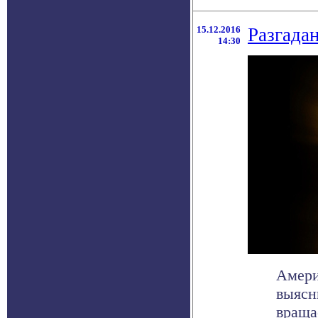
15.12.2016
Разгада
14:30
Амери
выясн
враща