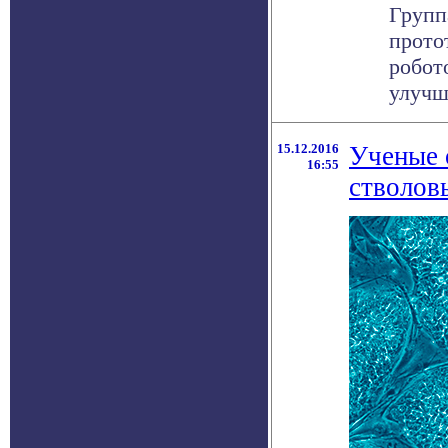
Групп
прото
робот
улучши
15.12.2016
Ученые 
16:55
стволов