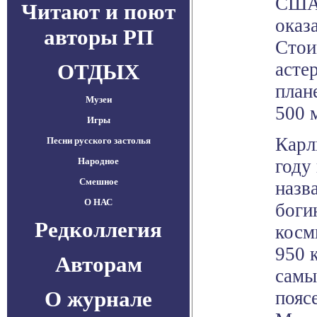
США,
Читают и поют
оказ
авторы РП
Стои
асте
ОТДЫХ
план
Музеи
500 
Игры
Карл
Песни русского застолья
Народное
году
Смешное
назв
О НАС
боги
Редколлегия
косм
950 
Авторам
самы
О журнале
пояс