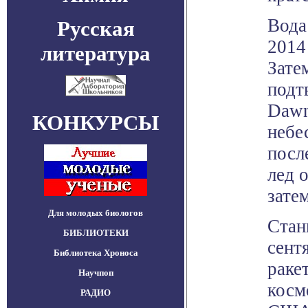
Вода
Русская
2014
литература
Зате
подт
Dawn
КОНКУРСЫ
небе
посл
лед 
зате
Для молодых биологов
Стан
БИБЛИОТЕКИ
сент
Библиотека Хроноса
раке
Научпоп
косм
РАДИО