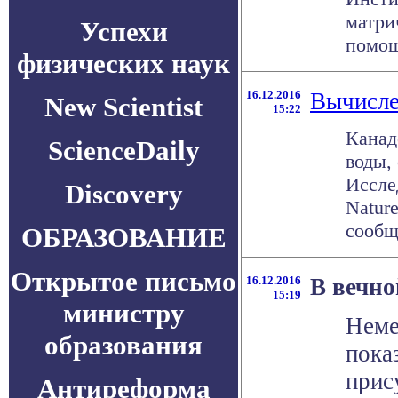
матри
Успехи
помощь
физических наук
16.12.2016
Вычисле
New Scientist
15:22
Канад
ScienceDaily
воды,
Иссле
Discovery
Natur
сообща
ОБРАЗОВАНИЕ
Открытое письмо
16.12.2016
В вечно
15:19
министру
Неме
образования
пока
прис
Антиреформа