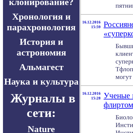
клонирование?
пятниц
Хронология и
16.12.2016
Россиян
парахронология
15:59
«суперк
История и
Бывши
астрономия
клиен
супер
Альмагест
Тфлоп
могут 
Наука и культура
Журналы в
16.12.2016
Ученые 
15:28
флирто
сети:
Биоло
Инсти
Nature
Инсти