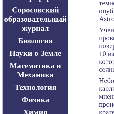
темн
Соросовский
опуб
образовательный
Astr
журнал
Учен
пров
Биология
пове
Науки о Земле
10 и
кото
Математика и
солн
Механика
Небо
Технология
карл
мнен
Физика
прои
Химия
крат