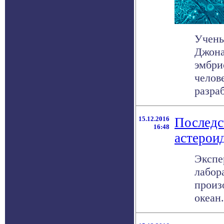
Учены
Джона
эмбри
челов
разраб
15.12.2016
Последс
16:48
астероид
Экспе
лабор
произ
океан.