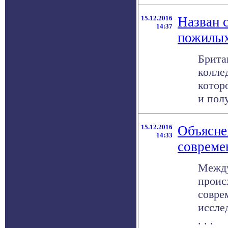
15.12.2016
Назван 
14:37
пожилы
Брита
колле
котор
и полу
15.12.2016
Объясне
14:33
совреме
Между
проис
совре
иссле
. . .