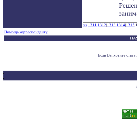
Решен
занима
<<
1311
|
1312
|
1313
|
1314
|
1315
|
Помощь корреспонденту
НА
Если Вы хотите стат