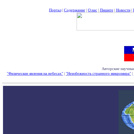
Портал
|
Содержание
|
О нас
|
Пишите
|
Новости
|
Авторские научные
"Физические явления на небесах"
|
"Неизбежность странного микромира"
|
Семинары - Конфе