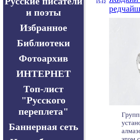
Русские писатели
15:12
редчайш
и поэты
Избранное
Библиотеки
Фотоархив
ИНТЕРНЕТ
Топ-лист
"Русского
переплета"
Групп
устан
Баннерная сеть
алмаз
этом 