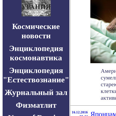
Космические
новости
Энциклопедия
космонавтика
Энциклопедия
Амери
сумел
"Естествознание"
старе
Журнальный зал
клетк
активи
Физматлит
16.12.2016
Японцам