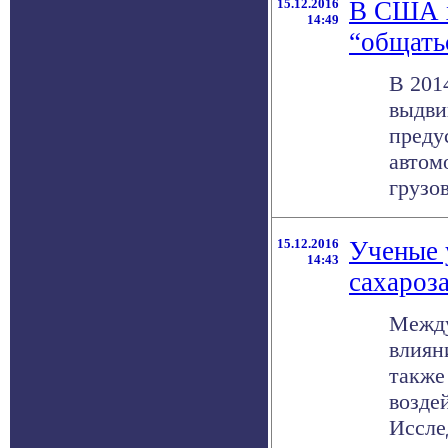
15.12.2016
В США х
14:49
“общать
В 201
выдви
преду
автом
грузов
15.12.2016
Ученые 
14:43
сахароз
Между
влиян
также
возде
Исслед