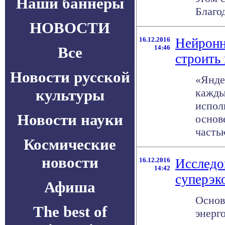
Наши баннеры
Благод
НОВОСТИ
16.12.2016
Нейронн
Все
14:46
строить
Новости русской
«Янде
культуры
кажды
испол
Новости науки
основ
частью
Космические
новости
16.12.2016
Исследо
14:42
суперэк
Афиша
Основ
The best of
энерг